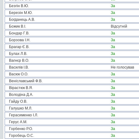
Безгін В.Ю.
За
Березін М.Ю.
За
Богданець А.В.
За
Божик В.І.
Відсутній
Бондар Г.В.
За
Борзова І.Н.
За
Брагар Є.В.
За
Булах Л.В.
За
Вагнєр В.О.
За
Василів І.В.
Не голосував
Васюк О.О.
За
Веніславський Ф.В.
За
Вірастюк В.Я.
За
Володіна Д.А.
За
Гайду О.В.
За
Галушко М.Л.
За
Герасименко І.Л.
За
Герус А.М.
За
Горбенко Р.О.
За
Горобець О.С.
За