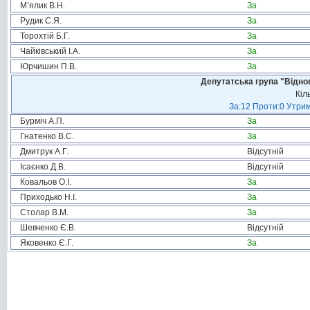
М’ялик В.Н.
За
Рудик С.Я.
За
Торохтій Б.Г.
За
Чайківський І.А.
За
Юрчишин П.В.
За
Депутатська група "Віднов
Кіл
За:12 Проти:0 Утрим
Бурміч А.П.
За
Гнатенко В.С.
За
Дмитрук А.Г.
Відсутній
Ісаєнко Д.В.
Відсутній
Ковальов О.І.
За
Приходько Н.І.
За
Столар В.М.
За
Шевченко Є.В.
Відсутній
Яковенко Є.Г.
За