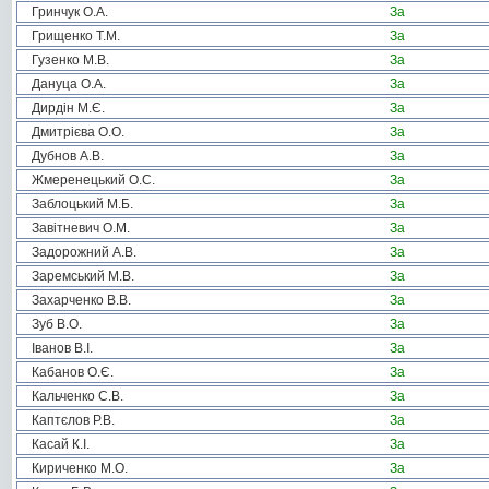
Гринчук О.А.
За
Грищенко Т.М.
За
Гузенко М.В.
За
Дануца О.А.
За
Дирдін М.Є.
За
Дмитрієва О.О.
За
Дубнов А.В.
За
Жмеренецький О.С.
За
Заблоцький М.Б.
За
Завітневич О.М.
За
Задорожний А.В.
За
Заремський М.В.
За
Захарченко В.В.
За
Зуб В.О.
За
Іванов В.І.
За
Кабанов О.Є.
За
Кальченко С.В.
За
Каптєлов Р.В.
За
Касай К.І.
За
Кириченко М.О.
За