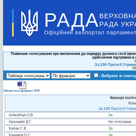
РАДА
ВЕРХОВН
РАДА УКР
Офіційний вебпортал парламент
Поіменне голосування про включення до порядку денного сесії проект
здійснення підтримки в
1
За:298 Проти:0 Утрима
Р
- Вибрати зі списк
Зберегти в форматі RTF
Фракція політ
Кіль
За:199 Проти:0 Утрим
Аліксійчук О.В.
За
Арахамія Д.Г.
Не голосував
Бабак С.В.
За
Бакумов О.С.
За