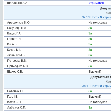
Шараськін А.А.
Утримався
Депута
Кіл
За:13 Проти:0 Утрим
Арешонков В.Ю.
Не голосував
Бакунець П.А.
За
Вацак Г.А.
За
Горват Р.І.
За
Кіт А.Б.
За
Кучер М.І.
За
Люшняк М.В.
За
Петьовка В.В.
Не голосував
Приходько Б.В.
За
Шахов С.В.
Відсутній
Депутатська 
Кіл
За:11 Проти:0 Утрим
Батенко Т.І.
За
Гузь І.В.
Відсутній
Івахів С.П.
Не голосував
Лабазюк С.П.
За