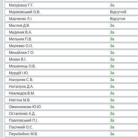
Мазурашу Г.Г.
За
Маріковський О.В.
Відсутній
Марченко Л.І.
Відсутня
Маслов Д.В.
За
Медяник В.А.
За
Мельник П.В.
За
Мережко О.О.
За
Михайлюк Г.О.
За
Мокан В.І.
За
Мошенець О.В.
За
Мурдій І.Ю.
За
Нагорняк С.В.
За
Наталуха Д.А.
За
Неклюдов В.М.
За
Нікітіна М.В.
За
Овчинникова Ю.Ю.
За
Остапенко А.Д.
За
Павловський П.І.
За
Пасічний О.С.
За
Перебийніс М.В.
За