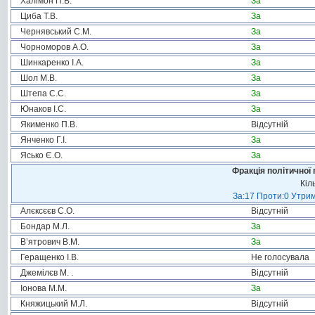
Халімон П.В.
За
Циба Т.В.
За
Чернявський С.М.
За
Чорноморов А.О.
За
Шинкаренко І.А.
За
Шол М.В.
За
Штепа С.С.
За
Юнаков І.С.
За
Якименко П.В.
Відсутній
Янченко Г.І.
За
Ясько Є.О.
За
Фракція політичної 
Кіл
За:17 Проти:0 Утрим
Алєксєєв С.О.
Відсутній
Бондар М.Л.
За
В’ятрович В.М.
За
Геращенко І.В.
Не голосувала
Джемілєв М. .
Відсутній
Іонова М.М.
За
Княжицький М.Л.
Відсутній