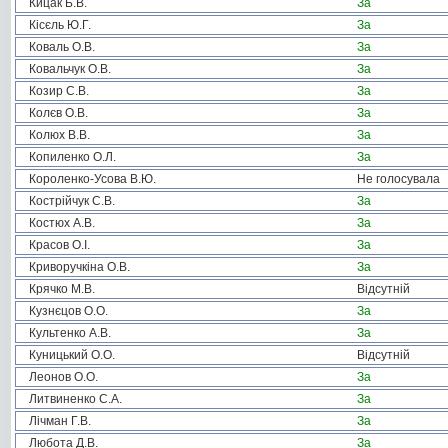
Кицак Б.В.
За
Кісєль Ю.Г.
За
Коваль О.В.
За
Ковальчук О.В.
За
Козир С.В.
За
Колєв О.В.
За
Колюх В.В.
За
Копиленко О.Л.
За
Короленко-Усова В.Ю.
Не голосувала
Кострійчук С.В.
За
Костюх А.В.
За
Красов О.І.
За
Криворучкіна О.В.
За
Крячко М.В.
Відсутній
Кузнєцов О.О.
За
Культенко А.В.
За
Куницький О.О.
Відсутній
Леонов О.О.
За
Литвиненко С.А.
За
Лічман Г.В.
За
Любота Д.В.
За