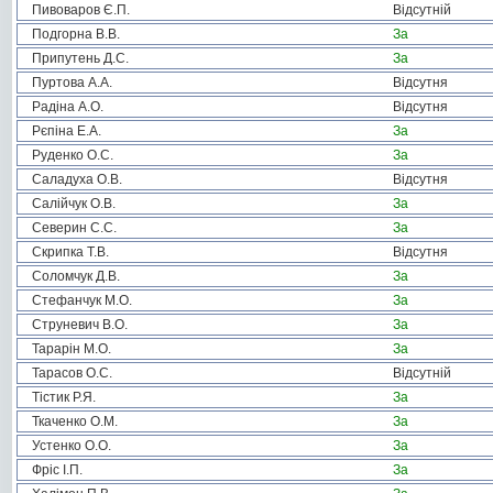
Пивоваров Є.П.
Відсутній
Подгорна В.В.
За
Припутень Д.С.
За
Пуртова А.А.
Відсутня
Радіна А.О.
Відсутня
Рєпіна Е.А.
За
Руденко О.С.
За
Саладуха О.В.
Відсутня
Салійчук О.В.
За
Северин С.С.
За
Скрипка Т.В.
Відсутня
Соломчук Д.В.
За
Стефанчук М.О.
За
Струневич В.О.
За
Тарарін М.О.
За
Тарасов О.С.
Відсутній
Тістик Р.Я.
За
Ткаченко О.М.
За
Устенко О.О.
За
Фріс І.П.
За