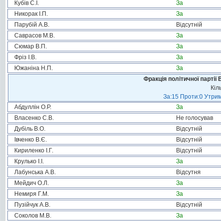
Кубів С.І.
За
Никорак І.П.
За
Парубій А.В.
Відсутній
Саврасов М.В.
За
Сюмар В.П.
За
Фріз І.В.
За
Южаніна Н.П.
За
Фракція політичної партії
Кіл
За:15 Проти:0 Утрим
Абдуллін О.Р.
За
Власенко С.В.
Не голосував
Дубіль В.О.
Відсутній
Івченко В.Є.
Відсутній
Кириленко І.Г.
Відсутній
Крулько І.І.
За
Лабунська А.В.
Відсутня
Мейдич О.Л.
За
Немиря Г.М.
За
Пузійчук А.В.
Відсутній
Соколов М.В.
За