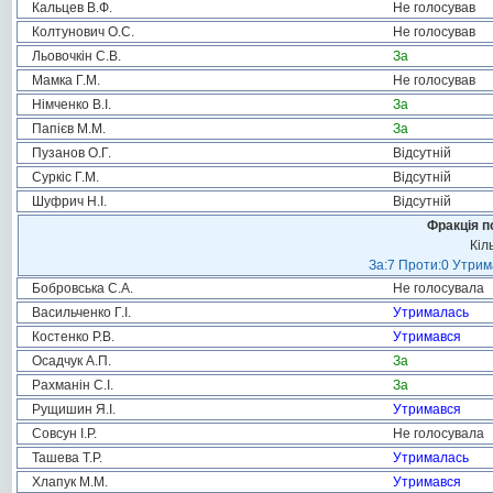
Кальцев В.Ф.
Не голосував
Колтунович О.С.
Не голосував
Льовочкін С.В.
За
Мамка Г.М.
Не голосував
Німченко В.І.
За
Папієв М.М.
За
Пузанов О.Г.
Відсутній
Суркіс Г.М.
Відсутній
Шуфрич Н.І.
Відсутній
Фракція п
Кіл
За:7 Проти:0 Утрим
Бобровська С.А.
Не голосувала
Васильченко Г.І.
Утрималась
Костенко Р.В.
Утримався
Осадчук А.П.
За
Рахманін С.І.
За
Рущишин Я.І.
Утримався
Совсун І.Р.
Не голосувала
Ташева Т.Р.
Утрималась
Хлапук М.М.
Утримався