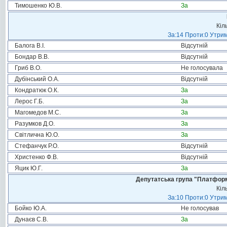
Тимошенко Ю.В.
За
Кіл
За:14 Проти:0 Утрим
Балога В.І.
Відсутній
Бондар В.В.
Відсутній
Гриб В.О.
Не голосувала
Дубінський О.А.
Відсутній
Кондратюк О.К.
За
Лерос Г.Б.
За
Магомедов М.С.
За
Разумков Д.О.
За
Світлична Ю.О.
За
Стефанчук Р.О.
Відсутній
Христенко Ф.В.
Відсутній
Яцик Ю.Г.
За
Депутатська група "Платформа
Кіл
За:10 Проти:0 Утрим
Бойко Ю.А.
Не голосував
Дунаєв С.В.
За