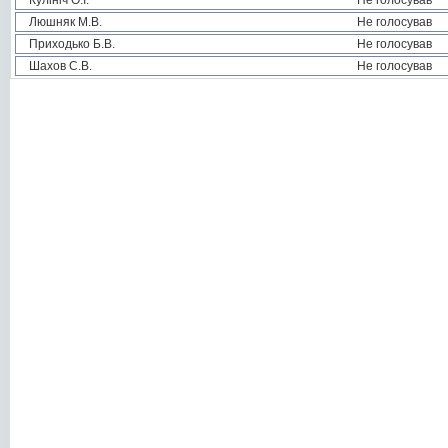
Кулініч О.І.
Не голосував
Люшняк М.В.
Не голосував
Приходько Б.В.
Не голосував
Шахов С.В.
Не голосував