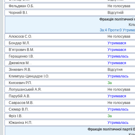
Фельдман О.Б.
Не голосував
Чорний В.І.
Відсутній
Фракція політичної 
Кіл
За:4 Проти:0 Утрима
Алєксєєв С.О.
Не голосував
Бондар М.Л.
Утримався
В’ятрович В.М.
Утримався
Геращенко І.В.
Утрималась
Джемілєв М. .
Утримався
Зінкевич Я.В.
Відсутня
Климпуш-Цинцадзе І.О.
Утрималась
Князевич Р.П.
За
Лопушанський А.Я.
Не голосував
Парубій А.В.
Утримався
Саврасов М.В.
Не голосував
Сюмар В.П.
Утрималась
Фріз І.В.
За
Южаніна Н.П.
Утрималась
Фракція політичної партії
Кіл