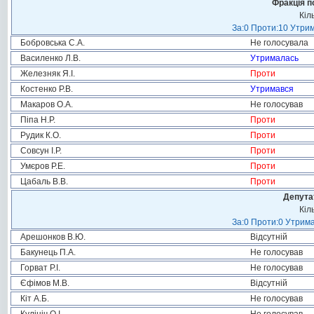
Фракція п
Кіл
За:0 Проти:10 Утрим
Бобровська С.А.
Не голосувала
Василенко Л.В.
Утрималась
Железняк Я.І.
Проти
Костенко Р.В.
Утримався
Макаров О.А.
Не голосував
Піпа Н.Р.
Проти
Рудик К.О.
Проти
Совсун І.Р.
Проти
Умєров Р.Е.
Проти
Цабаль В.В.
Проти
Депута
Кіл
За:0 Проти:0 Утрима
Арешонков В.Ю.
Відсутній
Бакунець П.А.
Не голосував
Горват Р.І.
Не голосував
Єфімов М.В.
Відсутній
Кіт А.Б.
Не голосував