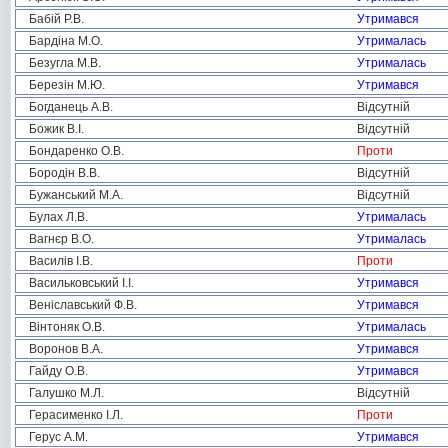
Бабій Р.В.
Утримався
Бардіна М.О.
Утрималась
Безугла М.В.
Утрималась
Березін М.Ю.
Утримався
Богданець А.В.
Відсутній
Божик В.І.
Відсутній
Бондаренко О.В.
Проти
Бородін В.В.
Відсутній
Бужанський М.А.
Відсутній
Булах Л.В.
Утрималась
Вагнєр В.О.
Утрималась
Василів І.В.
Проти
Васильковський І.І.
Утримався
Веніславський Ф.В.
Утримався
Вінтоняк О.В.
Утрималась
Воронов В.А.
Утримався
Гайду О.В.
Утримався
Галушко М.Л.
Відсутній
Герасименко І.Л.
Проти
Герус А.М.
Утримався