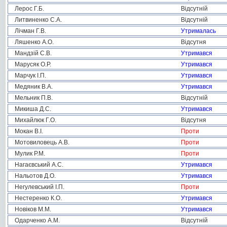
Лерос Г.Б.
Відсутній
Литвиненко С.А.
Відсутній
Лічман Г.В.
Утрималась
Ляшенко А.О.
Відсутня
Мандзій С.В.
Утримався
Марусяк О.Р.
Утримався
Марчук І.П.
Утримався
Медяник В.А.
Утримався
Мельник П.В.
Відсутній
Микиша Д.С.
Утримався
Михайлюк Г.О.
Відсутня
Мокан В.І.
Проти
Мотовиловець А.В.
Проти
Мулик Р.М.
Проти
Нагаєвський А.С.
Утримався
Нальотов Д.О.
Утримався
Негулевський І.П.
Проти
Нестеренко К.О.
Утримався
Новіков М.М.
Утримався
Одарченко А.М.
Відсутній