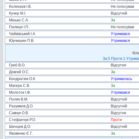
Колихаєв І.В.
Не голосував
Кучер М.І.
Відсутній
Мінько С.А.
За
Палиця І.П.
Не голосував
Чайківський І.А.
Утримався
Юрчишин П.В.
Утримався
Кіл
За:5 Проти:1 Утрима
Гриб В.О.
Відсутня
Довгий О.С.
За
Кондратюк О.К.
Утрималась
Магера С.В.
За
Молоток І.Ф.
Утримався
Поляк В.М.
Відсутній
Разумков Д.О.
Відсутній
Савчук О.В.
Відсутня
Стефанчук Р.О.
Проти
Шенцев Д.О.
Відсутній
Яковенко Є.Г.
За