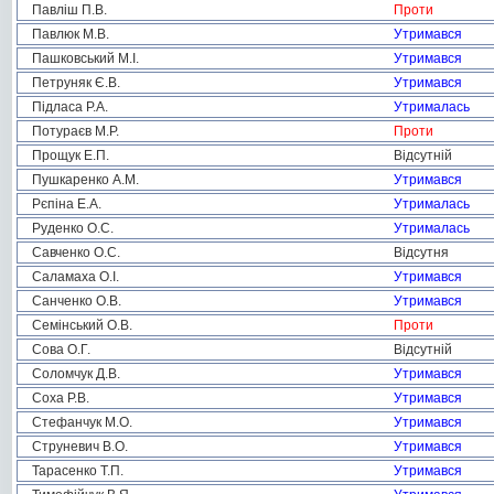
Павліш П.В.
Проти
Павлюк М.В.
Утримався
Пашковський М.І.
Утримався
Петруняк Є.В.
Утримався
Підласа Р.А.
Утрималась
Потураєв М.Р.
Проти
Прощук Е.П.
Відсутній
Пушкаренко А.М.
Утримався
Рєпіна Е.А.
Утрималась
Руденко О.С.
Утрималась
Савченко О.С.
Відсутня
Саламаха О.І.
Утримався
Санченко О.В.
Утримався
Семінський О.В.
Проти
Сова О.Г.
Відсутній
Соломчук Д.В.
Утримався
Соха Р.В.
Утримався
Стефанчук М.О.
Утримався
Струневич В.О.
Утримався
Тарасенко Т.П.
Утримався