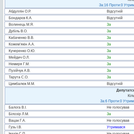
За:16 Проти:0 Утрим
Абдуллін О.Р.
Відсутній
Бондарєв К.А.
Відсутній
Волинець М.Я.
За
Дубіль В.О.
За
Кабаченко В.В.
За
Кожем’якін А.А.
За
Кучеренко О.Ю.
За
Мейдич О.Л.
За
Немиря Г.М.
За
Пузійчук А.В.
За
Тарута С.О.
За
Цимбалюк М.М.
Відсутній
Депутатсь
Кіл
За:6 Проти:0 Утрим
Балога В.І.
Не голосував
Білозір Л.М.
За
Вацак Г.А.
Не голосував
Гузь І.В.
Утримався
Івахів С.П.
Не голосував