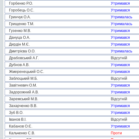
Горбенко Р.О.
Утримався
Горобець О.С.
Утримався
Гринчук О.А.
Утрималась
Грищенко Т.М.
Утрималась
Гузенко М.В.
Утримався
Дануца О.А.
Утримався
Дирдін М.Є.
Утримався
Дмитрієва О.О.
Утрималась
Драбовський А.Г.
Відсутній
Дубнов А.В.
Утримався
Жмеренецький О.С.
Утримався
Заблоцький М.Б.
Відсутній
Завітневич О.М.
Утримався
Задорожний А.В.
Утримався
Заремський М.В.
Відсутній
Захарченко В.В.
Утримався
Зуб В.О.
Утримався
Іванов В.І.
Відсутній
Кабанов О.Є.
Утримався
Кальченко С.В.
Проти