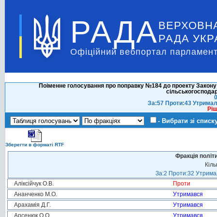
РАДА
ВЕРХОВН
РАДА УКР
Офіційний вебпортал парламент
Поіменне голосування про поправку №184 до проекту Закону 
сільськогосподар
0
За:57 Проти:43 Утримал
Ріш
- Вибрати зі списк
Зберегти в форматі RTF
Фракція політ
Кіль
За:2 Проти:32 Утримал
Аліксійчук О.В.
Проти
Ананченко М.О.
Утримався
Арахамія Д.Г.
Утримався
Арсенюк О.О.
Утримався