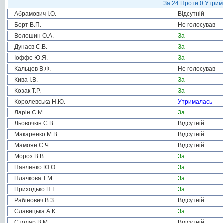
За:24 Проти:0 Утрима
Абрамович І.О.
Відсутній
Борт В.П.
Не голосував
Волошин О.А.
За
Дунаєв С.В.
За
Іоффе Ю.Я.
За
Кальцев В.Ф.
Не голосував
Кива І.В.
За
Козак Т.Р.
За
Королевська Н.Ю.
Утрималась
Ларін С.М.
За
Льовочкін С.В.
Відсутній
Макаренко М.В.
Відсутній
Мамоян С.Ч.
Відсутній
Мороз В.В.
За
Павленко Ю.О.
За
Плачкова Т.М.
За
Приходько Н.І.
За
Рабінович В.З.
Відсутній
Славицька А.К.
За
Столар В.М.
Відсутній