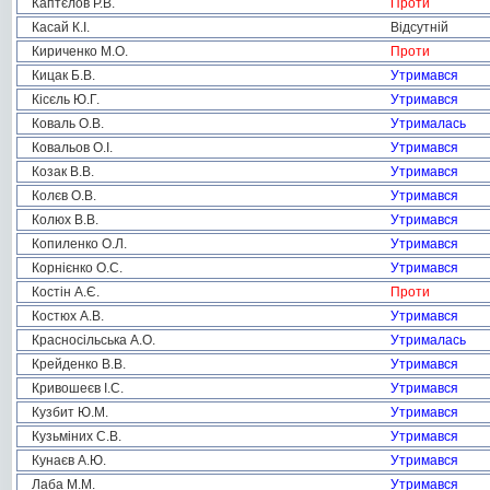
Каптєлов Р.В.
Проти
Касай К.І.
Відсутній
Кириченко М.О.
Проти
Кицак Б.В.
Утримався
Кісєль Ю.Г.
Утримався
Коваль О.В.
Утрималась
Ковальов О.І.
Утримався
Козак В.В.
Утримався
Колєв О.В.
Утримався
Колюх В.В.
Утримався
Копиленко О.Л.
Утримався
Корнієнко О.С.
Утримався
Костін А.Є.
Проти
Костюх А.В.
Утримався
Красносільська А.О.
Утрималась
Крейденко В.В.
Утримався
Кривошеєв І.С.
Утримався
Кузбит Ю.М.
Утримався
Кузьміних С.В.
Утримався
Кунаєв А.Ю.
Утримався
Лаба М.М.
Утримався