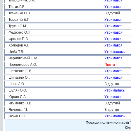
Тимофійчук В.Я.
Утримався
Тістик Р.Я.
Утримався
Ткаченко О.В.
Відсутній
Торохтій Б.Г.
Утримався
Трухін О.М.
Утримався
Федієнко О.П.
Утримався
Фролов П.В.
Утримався
Холодов А.І.
Утримався
Циба Т.В.
Утрималась
Чернявський С.М.
Утримався
Чорноморов А.О.
Проти
Шевченко Є.В.
Утримався
Шипайло О.І.
Утримався
Шпак Л.О.
Відсутня
Шуляк О.О.
Утрималась
Юраш С.А.
Утримався
Якименко П.В.
Відсутній
Янченко Г.І.
Відсутня
Ясько Є.О.
Утрималась
Фракція політичної пар
Кіл