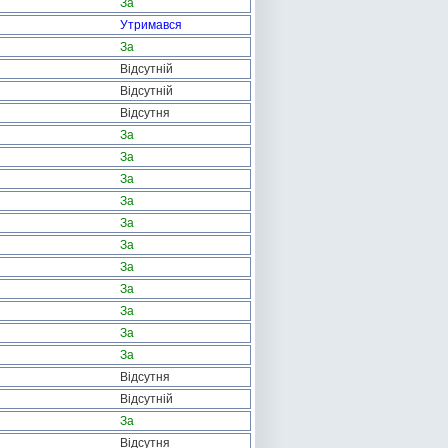
За
Утримався
За
Відсутній
Відсутній
Відсутня
За
За
За
За
За
За
За
За
За
За
За
Відсутня
Відсутній
За
Відсутня