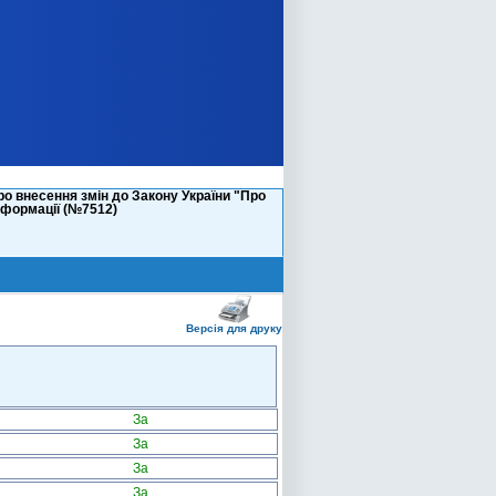
ро внесення змін до Закону України "Про
нформації (№7512)
Версія для друку
За
За
За
За