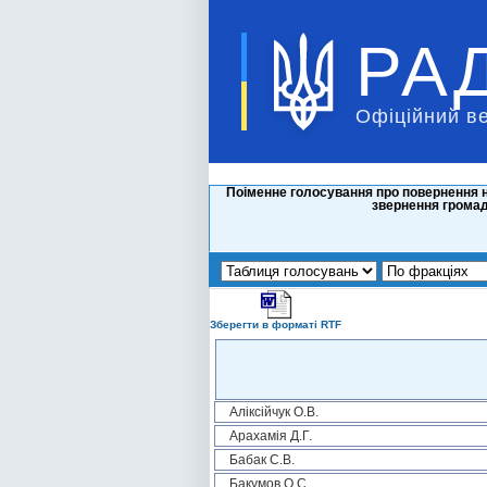
РА
Офіційний в
Поіменне голосування про повернення на
звернення громад
Зберегти в форматі RTF
Аліксійчук О.В.
Арахамія Д.Г.
Бабак С.В.
Бакумов О.С.