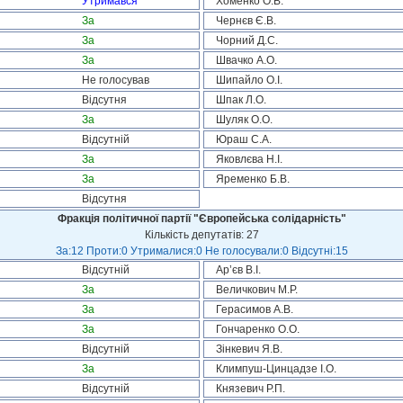
Утримався
Хоменко О.В.
За
Чернєв Є.В.
За
Чорний Д.С.
За
Швачко А.О.
Не голосував
Шипайло О.І.
Відсутня
Шпак Л.О.
За
Шуляк О.О.
Відсутній
Юраш С.А.
За
Яковлєва Н.І.
За
Яременко Б.В.
Відсутня
Фракція політичної партії "Європейська солідарність"
Кількість депутатів: 27
За:12 Проти:0 Утрималися:0 Не голосували:0 Відсутні:15
Відсутній
Ар’єв В.І.
За
Величкович М.Р.
За
Герасимов А.В.
За
Гончаренко О.О.
Відсутній
Зінкевич Я.В.
За
Климпуш-Цинцадзе І.О.
Відсутній
Князевич Р.П.