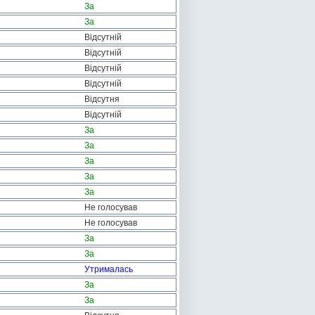
За
За
Відсутній
Відсутній
Відсутній
Відсутній
Відсутня
Відсутній
За
За
За
За
За
Не голосував
Не голосував
За
За
Утрималась
За
За