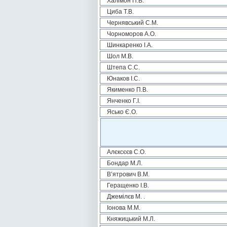
Халімон П.В.
Циба Т.В.
Чернявський С.М.
Чорноморов А.О.
Шинкаренко І.А.
Шол М.В.
Штепа С.С.
Юнаков І.С.
Якименко П.В.
Янченко Г.І.
Ясько Є.О.
Алєксєєв С.О.
Бондар М.Л.
В’ятрович В.М.
Геращенко І.В.
Джемілєв М. .
Іонова М.М.
Княжицький М.Л.