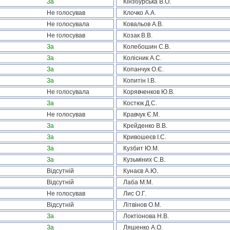
За
Кінзбурська В.О.
Не голосував
Клочко А.А.
Не голосувала
Ковальов А.В.
Не голосував
Козак В.В.
За
Колебошин С.В.
За
Колісник А.С.
За
Копанчук О.Є.
За
Копитін І.В.
Не голосувала
Корявченков Ю.В.
За
Костюк Д.С.
Не голосував
Кравчук Є.М.
За
Крейденко В.В.
За
Кривошеєв І.С.
За
Кузбит Ю.М.
За
Кузьміних С.В.
Відсутній
Кунаєв А.Ю.
Відсутній
Лаба М.М.
Не голосував
Лис О.Г.
Відсутній
Літвінов О.М.
За
Локтіонова Н.В.
За
Ляшенко А.О.