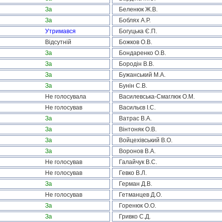
За
Беленюк Ж.В.
За
Боблях А.Р.
Утримався
Богуцька Є.П.
Відсутній
Божков О.В.
За
Бондаренко О.В.
За
Бородін В.В.
За
Бужанський М.А.
За
Бунін С.В.
Не голосувала
Василевська-Смаглюк О.М.
Не голосував
Васильєв І.С.
За
Ватрас В.А.
За
Вінтоняк О.В.
За
Войцехівський В.О.
За
Воронов В.А.
Не голосував
Галайчук В.С.
Не голосував
Гевко В.Л.
За
Герман Д.В.
Не голосував
Гетманцев Д.О.
За
Горенюк О.О.
За
Гривко С.Д.