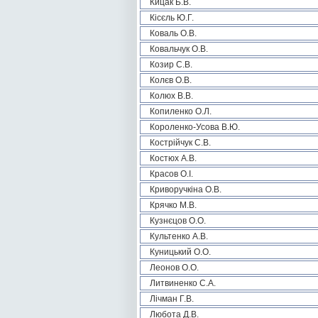
Кицак Б.В.
Кісєль Ю.Г.
Коваль О.В.
Ковальчук О.В.
Козир С.В.
Колєв О.В.
Колюх В.В.
Копиленко О.Л.
Короленко-Усова В.Ю.
Кострійчук С.В.
Костюх А.В.
Красов О.І.
Криворучкіна О.В.
Крячко М.В.
Кузнєцов О.О.
Культенко А.В.
Куницький О.О.
Леонов О.О.
Литвиненко С.А.
Лічман Г.В.
Любота Д.В.