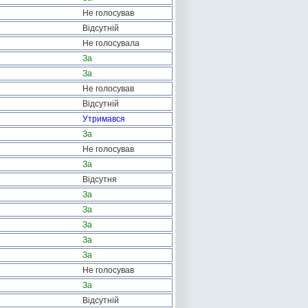
Не голосував
Відсутній
Не голосувала
За
За
Не голосував
Відсутній
Утримався
За
Не голосував
За
Відсутня
За
За
За
За
За
Не голосував
За
Відсутній