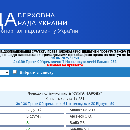
ДА
ВЕРХОВНА
РАДА УКРАЇНИ
ебпортал парламенту України
 доопрацювання суб'єкту права законодавчої ініціативи проекту Закону п
ян» щодо використання громадськими організаціями права на доступ до і
19.06.2025 11:50
За:180 Проти:0 Утрималися:7 Не голосували:66 Всього:253
Рішення не прийнято
- Вибрати зі списку
Фракція політичної партії "СЛУГА НАРОДУ"
Кількість депутатів: 231
За:136 Проти:0 Утрималися:6 Не голосували:30 Відсутні:59
Відсутній
Ананченко М.О.
Відсутній
Арсенюк О.О.
За
Бабій Р.В.
За
Бардіна М.О.