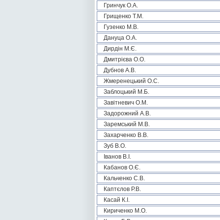
Гринчук О.А.
Грищенко Т.М.
Гузенко М.В.
Дануца О.А.
Дирдін М.Є.
Дмитрієва О.О.
Дубнов А.В.
Жмеренецький О.С.
Заблоцький М.Б.
Завітневич О.М.
Задорожний А.В.
Заремський М.В.
Захарченко В.В.
Зуб В.О.
Іванов В.І.
Кабанов О.Є.
Кальченко С.В.
Каптєлов Р.В.
Касай К.І.
Кириченко М.О.