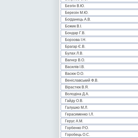
Безгін В.Ю.
Березін М.Ю.
Богданець А.В.
Божик В.І.
Бондар Г.В.
Борзова І.Н.
Брагар Є.В.
Булах Л.В.
Вагнєр В.О.
Василів І.В.
Васюк О.О.
Веніславський Ф.В.
Вірастюк В.Я.
Володіна Д.А.
Гайду О.В.
Галушко М.Л.
Герасименко І.Л.
Герус А.М.
Горбенко Р.О.
Горобець О.С.