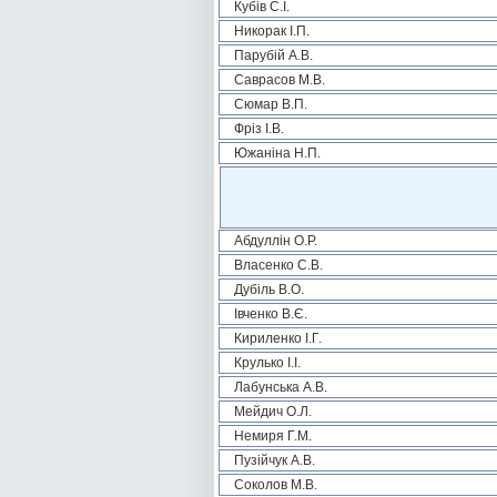
Кубів С.І.
Никорак І.П.
Парубій А.В.
Саврасов М.В.
Сюмар В.П.
Фріз І.В.
Южаніна Н.П.
Абдуллін О.Р.
Власенко С.В.
Дубіль В.О.
Івченко В.Є.
Кириленко І.Г.
Крулько І.І.
Лабунська А.В.
Мейдич О.Л.
Немиря Г.М.
Пузійчук А.В.
Соколов М.В.