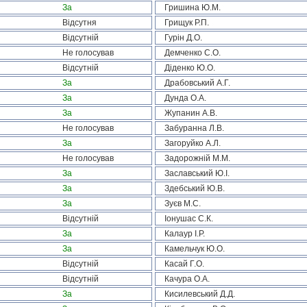
За
Гришина Ю.М.
Відсутня
Грищук Р.П.
Відсутній
Гурін Д.О.
Не голосував
Демченко С.О.
Відсутній
Діденко Ю.О.
За
Драбовський А.Г.
За
Дунда О.А.
За
Жупанин А.В.
Не голосував
Забуранна Л.В.
За
Загоруйко А.Л.
Не голосував
Задорожній М.М.
За
Заславський Ю.І.
За
Здебський Ю.В.
За
Зуєв М.С.
Відсутній
Іонушас С.К.
За
Калаур І.Р.
За
Камельчук Ю.О.
Відсутній
Касай Г.О.
Відсутній
Качура О.А.
За
Кисилевський Д.Д.