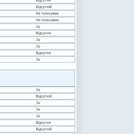
Відсутня
Відсутній
Не голосував
Не голосував
За
Відсутня
За
За
Відсутня
За
За
Відсутній
За
За
За
Відсутня
Відсутній