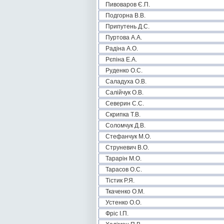
Пивоваров Є.П.
Подгорна В.В.
Припутень Д.С.
Пуртова А.А.
Радіна А.О.
Рєпіна Е.А.
Руденко О.С.
Саладуха О.В.
Салійчук О.В.
Северин С.С.
Скрипка Т.В.
Соломчук Д.В.
Стефанчук М.О.
Струневич В.О.
Тарарін М.О.
Тарасов О.С.
Тістик Р.Я.
Ткаченко О.М.
Устенко О.О.
Фріс І.П.