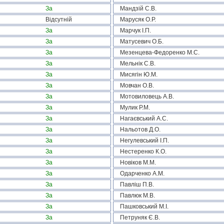
За
Мандзій С.В.
Відсутній
Марусяк О.Р.
За
Марчук І.П.
За
Матусевич О.Б.
За
Мезенцева-Федоренко М.С.
За
Мельнік С.В.
За
Мисягін Ю.М.
За
Мовчан О.В.
За
Мотовиловець А.В.
За
Мулик Р.М.
За
Нагаєвський А.С.
За
Нальотов Д.О.
За
Негулевський І.П.
За
Нестеренко К.О.
За
Новіков М.М.
За
Одарченко А.М.
За
Павліш П.В.
За
Павлюк М.В.
За
Пашковський М.І.
За
Петруняк Є.В.