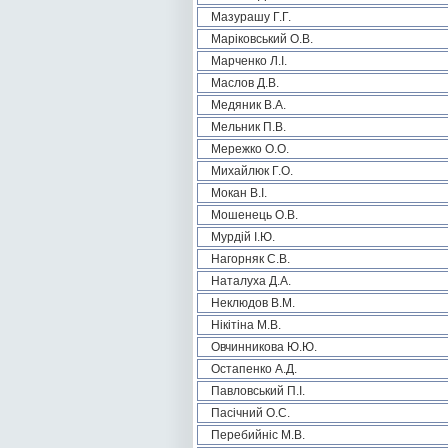
Мазурашу Г.Г.
Маріковський О.В.
Марченко Л.І.
Маслов Д.В.
Медяник В.А.
Мельник П.В.
Мережко О.О.
Михайлюк Г.О.
Мокан В.І.
Мошенець О.В.
Мурдій І.Ю.
Нагорняк С.В.
Наталуха Д.А.
Неклюдов В.М.
Нікітіна М.В.
Овчинникова Ю.Ю.
Остапенко А.Д.
Павловський П.І.
Пасічний О.С.
Перебийніс М.В.