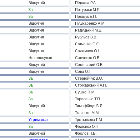
Відсутній
Підласа Р.А.
За
Потураєв М.Р.
За
Прощук Е.П.
Відсутня
Пушкаренко А.М.
Відсутня
Радуцький М.Б.
Відсутня
Рубльов В.В.
Відсутня
Савченко О.С.
Відсутня
Саламаха О.І.
Не голосував
Санченко О.В.
Відсутній
Семінський О.В.
Відсутня
Сова О.Г.
За
Стернійчук В.О.
За
Стріхарський А.П.
За
Сушко П.М.
За
Тарасенко Т.П.
Відсутній
Тимофійчук В.Я.
За
Ткаченко М.М.
Утримався
Третьякова Г.М.
За
Федієнко О.П.
Відсутній
Фролов П.В.