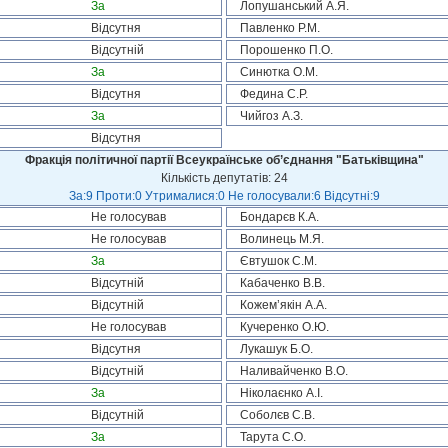
За
Лопушанський А.Я.
Відсутня
Павленко Р.М.
Відсутній
Порошенко П.О.
За
Синютка О.М.
Відсутня
Федина С.Р.
За
Чийгоз А.З.
Відсутня
Фракція політичної партії Всеукраїнське об’єднання "Батьківщина"
Кількість депутатів: 24
За:9 Проти:0 Утрималися:0 Не голосували:6 Відсутні:9
Не голосував
Бондарєв К.А.
Не голосував
Волинець М.Я.
За
Євтушок С.М.
Відсутній
Кабаченко В.В.
Відсутній
Кожем’якін А.А.
Не голосував
Кучеренко О.Ю.
Відсутня
Лукашук Б.О.
Відсутній
Наливайченко В.О.
За
Ніколаєнко А.І.
Відсутній
Соболєв С.В.
За
Тарута С.О.