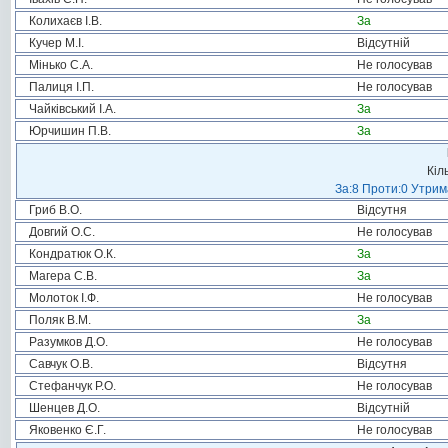
Колихаєв І.В.
За
Кучер М.І.
Відсутній
Мінько С.А.
Не голосував
Палиця І.П.
Не голосував
Чайківський І.А.
За
Юрчишин П.В.
За
Кіл
За:8 Проти:0 Утрим
Гриб В.О.
Відсутня
Довгий О.С.
Не голосував
Кондратюк О.К.
За
Магера С.В.
За
Молоток І.Ф.
Не голосував
Поляк В.М.
За
Разумков Д.О.
Не голосував
Савчук О.В.
Відсутня
Стефанчук Р.О.
Не голосував
Шенцев Д.О.
Відсутній
Яковенко Є.Г.
Не голосував