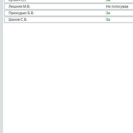
Кулініч О.І.
За
Люшняк М.В.
Не голосував
Приходько Б.В.
За
Шахов С.В.
За