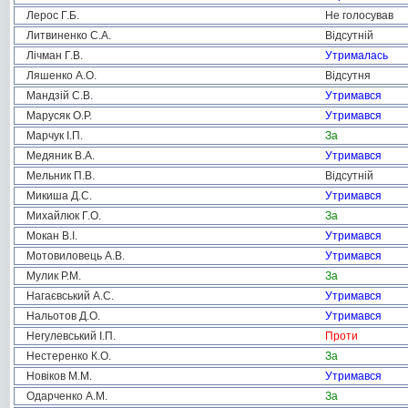
Лерос Г.Б.
Не голосував
Литвиненко С.А.
Відсутній
Лічман Г.В.
Утрималась
Ляшенко А.О.
Відсутня
Мандзій С.В.
Утримався
Марусяк О.Р.
Утримався
Марчук І.П.
За
Медяник В.А.
Утримався
Мельник П.В.
Відсутній
Микиша Д.С.
Утримався
Михайлюк Г.О.
За
Мокан В.І.
Утримався
Мотовиловець А.В.
Утримався
Мулик Р.М.
За
Нагаєвський А.С.
Утримався
Нальотов Д.О.
Утримався
Негулевський І.П.
Проти
Нестеренко К.О.
За
Новіков М.М.
Утримався
Одарченко А.М.
За