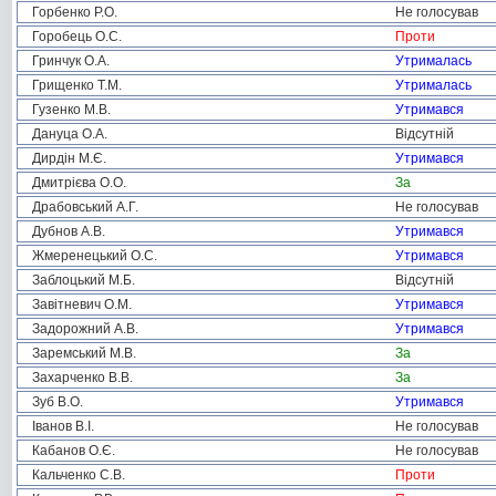
Горбенко Р.О.
Не голосував
Горобець О.С.
Проти
Гринчук О.А.
Утрималась
Грищенко Т.М.
Утрималась
Гузенко М.В.
Утримався
Дануца О.А.
Відсутній
Дирдін М.Є.
Утримався
Дмитрієва О.О.
За
Драбовський А.Г.
Не голосував
Дубнов А.В.
Утримався
Жмеренецький О.С.
Утримався
Заблоцький М.Б.
Відсутній
Завітневич О.М.
Утримався
Задорожний А.В.
Утримався
Заремський М.В.
За
Захарченко В.В.
За
Зуб В.О.
Утримався
Іванов В.І.
Не голосував
Кабанов О.Є.
Не голосував
Кальченко С.В.
Проти