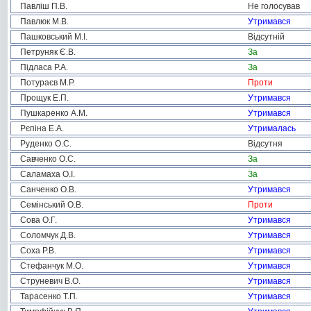
Павліш П.В.
Не голосував
Павлюк М.В.
Утримався
Пашковський М.І.
Відсутній
Петруняк Є.В.
За
Підласа Р.А.
За
Потураєв М.Р.
Проти
Прощук Е.П.
Утримався
Пушкаренко А.М.
Утримався
Рєпіна Е.А.
Утрималась
Руденко О.С.
Відсутня
Савченко О.С.
За
Саламаха О.І.
За
Санченко О.В.
Утримався
Семінський О.В.
Проти
Сова О.Г.
Утримався
Соломчук Д.В.
Утримався
Соха Р.В.
Утримався
Стефанчук М.О.
Утримався
Струневич В.О.
Утримався
Тарасенко Т.П.
Утримався