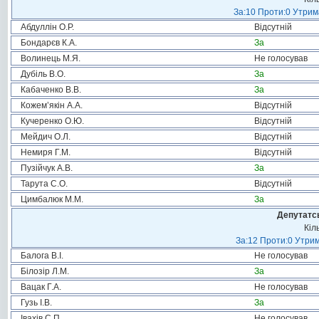
За:10 Проти:0 Утрима
Абдуллін О.Р.
Відсутній
Бондарєв К.А.
За
Волинець М.Я.
Не голосував
Дубіль В.О.
За
Кабаченко В.В.
За
Кожем’якін А.А.
Відсутній
Кучеренко О.Ю.
Відсутній
Мейдич О.Л.
Відсутній
Немиря Г.М.
Відсутній
Пузійчук А.В.
За
Тарута С.О.
Відсутній
Цимбалюк М.М.
За
Депутатсь
Кіл
За:12 Проти:0 Утрим
Балога В.І.
Не голосував
Білозір Л.М.
За
Вацак Г.А.
Не голосував
Гузь І.В.
За
Івахів С.П.
Не голосував