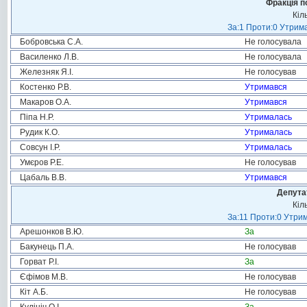
Фракція п
Кіл
За:1 Проти:0 Утрима
Бобровська С.А.
Не голосувала
Василенко Л.В.
Не голосувала
Железняк Я.І.
Не голосував
Костенко Р.В.
Утримався
Макаров О.А.
Утримався
Піпа Н.Р.
Утрималась
Рудик К.О.
Утрималась
Совсун І.Р.
Утрималась
Умєров Р.Е.
Не голосував
Цабаль В.В.
Утримався
Депута
Кіл
За:11 Проти:0 Утрим
Арешонков В.Ю.
За
Бакунець П.А.
Не голосував
Горват Р.І.
За
Єфімов М.В.
Не голосував
Кіт А.Б.
Не голосував