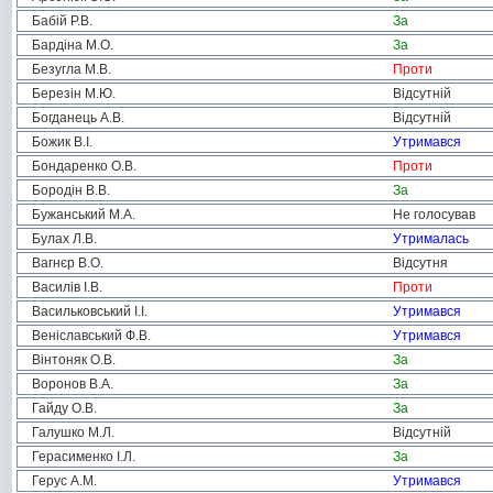
Бабій Р.В.
За
Бардіна М.О.
За
Безугла М.В.
Проти
Березін М.Ю.
Відсутній
Богданець А.В.
Відсутній
Божик В.І.
Утримався
Бондаренко О.В.
Проти
Бородін В.В.
За
Бужанський М.А.
Не голосував
Булах Л.В.
Утрималась
Вагнєр В.О.
Відсутня
Василів І.В.
Проти
Васильковський І.І.
Утримався
Веніславський Ф.В.
Утримався
Вінтоняк О.В.
За
Воронов В.А.
За
Гайду О.В.
За
Галушко М.Л.
Відсутній
Герасименко І.Л.
За
Герус А.М.
Утримався