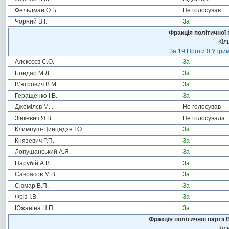
Фельдман О.Б.
Не голосував
Чорний В.І.
За
Фракція політичної 
Кіл
За:19 Проти:0 Утрим
Алєксєєв С.О.
За
Бондар М.Л.
За
В’ятрович В.М.
За
Геращенко І.В.
За
Джемілєв М. .
Не голосував
Зінкевич Я.В.
Не голосувала
Климпуш-Цинцадзе І.О.
За
Князевич Р.П.
За
Лопушанський А.Я.
За
Парубій А.В.
За
Саврасов М.В.
За
Сюмар В.П.
За
Фріз І.В.
За
Южаніна Н.П.
За
Фракція політичної партії
Кіл