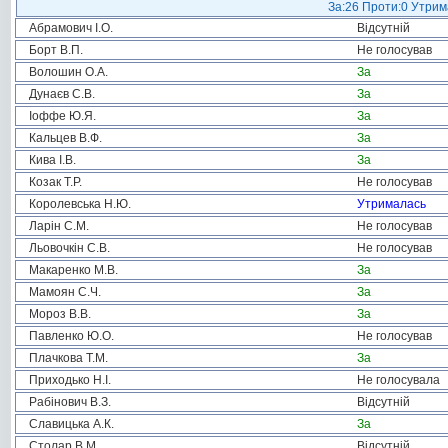
За:26 Проти:0 Утрима
Абрамович І.О.
Відсутній
Борт В.П.
Не голосував
Волошин О.А.
За
Дунаєв С.В.
За
Іоффе Ю.Я.
За
Кальцев В.Ф.
За
Кива І.В.
За
Козак Т.Р.
Не голосував
Королевська Н.Ю.
Утрималась
Ларін С.М.
Не голосував
Льовочкін С.В.
Не голосував
Макаренко М.В.
За
Мамоян С.Ч.
За
Мороз В.В.
За
Павленко Ю.О.
Не голосував
Плачкова Т.М.
За
Приходько Н.І.
Не голосувала
Рабінович В.З.
Відсутній
Славицька А.К.
За
Столар В.М.
Відсутній