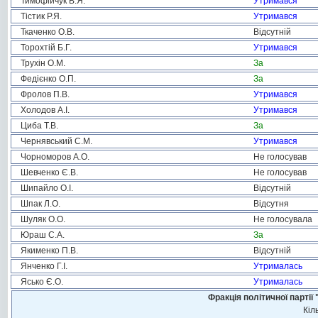
Тимофійчук В.Я.
Утримався
Тістик Р.Я.
Утримався
Ткаченко О.В.
Відсутній
Торохтій Б.Г.
Утримався
Трухін О.М.
За
Федієнко О.П.
За
Фролов П.В.
Утримався
Холодов А.І.
Утримався
Циба Т.В.
За
Чернявський С.М.
Утримався
Чорноморов А.О.
Не голосував
Шевченко Є.В.
Не голосував
Шипайло О.І.
Відсутній
Шпак Л.О.
Відсутня
Шуляк О.О.
Не голосувала
Юраш С.А.
За
Якименко П.В.
Відсутній
Янченко Г.І.
Утрималась
Ясько Є.О.
Утрималась
Фракція політичної пар
Кіл