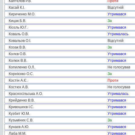
Каптєлов Р.В.
Проти
Касай К.І.
Відсутній
Кириченко М.О.
Утримався
Кицак Б.В.
За
Кісєль Ю.Г.
Утримався
Коваль О.В.
Утрималась
Ковальов О.І.
Відсутній
Козак В.В.
За
Колєв О.В.
Утримався
Колюх В.В.
Утримався
Копиленко О.Л.
Не голосував
Корнієнко О.С.
За
Костін А.Є.
Проти
Костюх А.В.
Не голосував
Красносільська А.О.
Утрималась
Крейденко В.В.
Утримався
Кривошеєв І.С.
Утримався
Кузбит Ю.М.
Утримався
Кузьміних С.В.
За
Кунаєв А.Ю.
Утримався
Лаба М.М.
Утримався