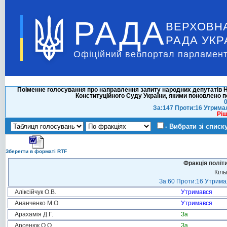
РАДА
ВЕРХОВН
РАДА УКР
Офіційний вебпортал парламент
Поіменне голосування про направлення запиту народних депутатів Н
Конституційного Суду України, якими поновлено 
0
За:147 Проти:16 Утрима
Ріш
- Вибрати зі списк
Зберегти в форматі RTF
Фракція політ
Кіль
За:60 Проти:16 Утримал
Аліксійчук О.В.
Утримався
Ананченко М.О.
Утримався
Арахамія Д.Г.
За
Арсенюк О.О.
За