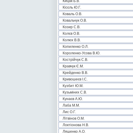
Кицак Б.В.
Кісєль Ю.Г.
Коваль О.В.
Ковальчук О.В.
Козир С.В.
Колєв О.В.
Колюх В.В.
Копиленко О.Л.
Короленко-Усова В.Ю.
Кострійчук С.В.
Кравчук Є.М.
Крейденко В.В.
Кривошеєв І.С.
Кузбит Ю.М.
Кузьміних С.В.
Кунаєв А.Ю.
Лаба М.М.
Лис О.Г.
Літвінов О.М.
Локтіонова Н.В.
Ляшенко А.О.