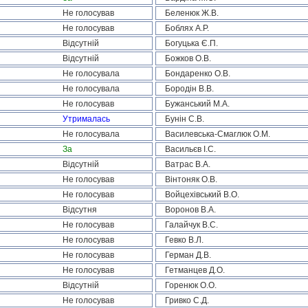
Не голосував
Беленюк Ж.В.
Не голосував
Боблях А.Р.
Відсутній
Богуцька Є.П.
Відсутній
Божков О.В.
Не голосувала
Бондаренко О.В.
Не голосувала
Бородін В.В.
Не голосував
Бужанський М.А.
Утрималась
Бунін С.В.
Не голосувала
Василевська-Смаглюк О.М.
За
Васильєв І.С.
Відсутній
Ватрас В.А.
Не голосував
Вінтоняк О.В.
Не голосував
Войцехівський В.О.
Відсутня
Воронов В.А.
Не голосував
Галайчук В.С.
Не голосував
Гевко В.Л.
Не голосував
Герман Д.В.
Не голосував
Гетманцев Д.О.
Відсутній
Горенюк О.О.
Не голосував
Гривко С.Д.