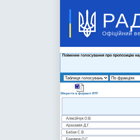
РА
Офіційний в
Поіменне голосування про пропозицію на
Зберегти в форматі RTF
Аліксійчук О.В.
Арахамія Д.Г.
Бабак С.В.
Бакумов О.С.