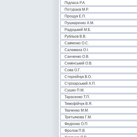
Підласа Р.А.
Потураєв М.Р.
Прощук Е.П.
Пушкаренко А.М.
Радуцький М.Б.
Рубльов В.В.
Савченко О.С.
Саламаха О.І.
Санченко О.В.
Семінський О.В.
Сова О.Г.
Стернійчук В.О.
Стріхарський А.П.
Сушко П.М.
Тарасенко Т.П.
Тимофійчук В.Я.
Ткаченко М.М.
Третьякова Г.М.
Федієнко О.П.
Фролов П.В.