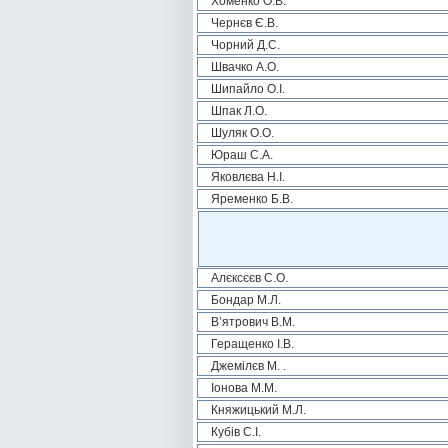
Хоменко О.В.
Чернєв Є.В.
Чорний Д.С.
Швачко А.О.
Шипайло О.І.
Шпак Л.О.
Шуляк О.О.
Юраш С.А.
Яковлєва Н.І.
Яременко Б.В.
Алєксєєв С.О.
Бондар М.Л.
В’ятрович В.М.
Геращенко І.В.
Джемілєв М. .
Іонова М.М.
Княжицький М.Л.
Кубів С.І.