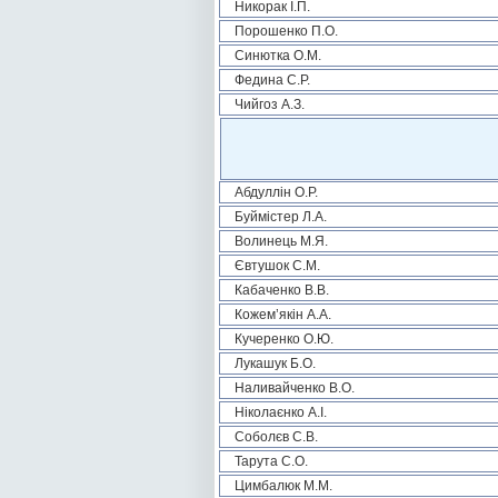
Никорак І.П.
Порошенко П.О.
Синютка О.М.
Федина С.Р.
Чийгоз А.З.
Абдуллін О.Р.
Буймістер Л.А.
Волинець М.Я.
Євтушок С.М.
Кабаченко В.В.
Кожем’якін А.А.
Кучеренко О.Ю.
Лукашук Б.О.
Наливайченко В.О.
Ніколаєнко А.І.
Соболєв С.В.
Тарута С.О.
Цимбалюк М.М.