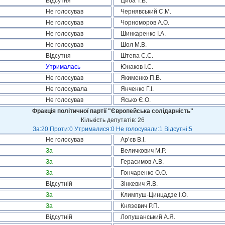
Відсутня
Циба Т.В.
Не голосував
Чернявський С.М.
Не голосував
Чорноморов А.О.
Не голосував
Шинкаренко І.А.
Не голосував
Шол М.В.
Відсутня
Штепа С.С.
Утрималась
Юнаков І.С.
Не голосував
Якименко П.В.
Не голосувала
Янченко Г.І.
Не голосував
Ясько Є.О.
Фракція політичної партії "Європейська солідарність"
Кількість депутатів: 26
За:20 Проти:0 Утрималися:0 Не голосували:1 Відсутні:5
Не голосував
Ар’єв В.І.
За
Величкович М.Р.
За
Герасимов А.В.
За
Гончаренко О.О.
Відсутній
Зінкевич Я.В.
За
Климпуш-Цинцадзе І.О.
За
Князевич Р.П.
Відсутній
Лопушанський А.Я.