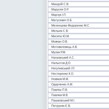
Мандзій С.В.
Марусяк О.Р.
Марчук І.П.
Матусевич О.Б.
Мезенцева-Федоренко М.С.
Мельнік С.В.
Мисягін Ю.М.
Мовчан О.В.
Мотовиловець А.В.
Мулик Р.М.
Нагаєвський А.С.
Нальотов Д.О.
Негулевський І.П.
Нестеренко К.О.
Новіков М.М.
Одарченко А.М.
Павліш П.В.
Павлюк М.В.
Пашковський М.І.
Петруняк Є.В.