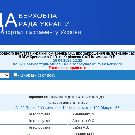
ДА
ВЕРХОВНА
РАДА УКРАЇНИ
ебпортал парламенту України
родного депутата України Гончаренка О.О. про запрошення на пленарне зас
НАБУ Кривоноса С.Ю. та Керівника САП Клименка О.В.
16.09.2025 12:22
За:87 Проти:2 Утрималися:14 Не голосували:175 Всього:278
Рішення не прийнято
- Вибрати зі списку
Фракція політичної партії "СЛУГА НАРОДУ"
Кількість депутатів: 230
За:29 Проти:2 Утрималися:14 Не голосували:130 Відсутні:55
Не голосував
Ананченко М.О.
Не голосував
Арсенюк О.О.
Не голосував
Бабій Р.В.
За
Бардіна М.О.