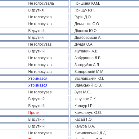
Не голосувала
Гришина Ю.М.
Відсутня
Грищук Р.П.
Не голосував
Гурін Д.О.
Не голосував
Демченко С.О.
Відсутній
Діденко Ю.О.
Відсутня
Драбовський А.Г.
Не голосував
Дунда О.А.
Відсутній
Жупанин А.В.
Не голосував
Забуранна Л.В.
Не голосував
Загоруйко А.Л.
Не голосував
Задорожній М.М.
Утримався
Заславський Ю.І.
Утримався
Здебський Ю.В.
Не голосував
Зуєв М.С.
Відсутній
Іонушас С.К.
Відсутній
Калаур І.Р.
Проти
Камельчук Ю.О.
Відсутній
Касай Г.О.
Відсутній
Качура О.А.
Не голосував
Кисилевський Д.Д.