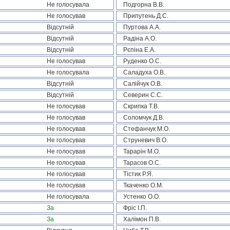
Не голосувала
Подгорна В.В.
Не голосував
Припутень Д.С.
Відсутній
Пуртова А.А.
Відсутній
Радіна А.О.
Відсутній
Рєпіна Е.А.
Не голосував
Руденко О.С.
Не голосувала
Саладуха О.В.
Відсутній
Салійчук О.В.
Відсутній
Северин С.С.
Не голосував
Скрипка Т.В.
Не голосував
Соломчук Д.В.
Не голосував
Стефанчук М.О.
Не голосував
Струневич В.О.
Не голосував
Тарарін М.О.
Не голосував
Тарасов О.С.
Не голосував
Тістик Р.Я.
Не голосував
Ткаченко О.М.
Не голосувала
Устенко О.О.
За
Фріс І.П.
За
Халімон П.В.