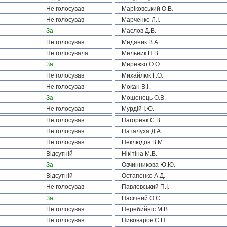
Не голосував
Маріковський О.В.
Не голосував
Марченко Л.І.
За
Маслов Д.В.
Не голосував
Медяник В.А.
Не голосувала
Мельник П.В.
За
Мережко О.О.
Не голосував
Михайлюк Г.О.
Не голосував
Мокан В.І.
За
Мошенець О.В.
Не голосував
Мурдій І.Ю.
Не голосував
Нагорняк С.В.
Не голосував
Наталуха Д.А.
Не голосував
Неклюдов В.М.
Відсутній
Нікітіна М.В.
За
Овчинникова Ю.Ю.
Відсутній
Остапенко А.Д.
Не голосував
Павловський П.І.
За
Пасічний О.С.
Не голосував
Перебийніс М.В.
Не голосував
Пивоваров Є.П.