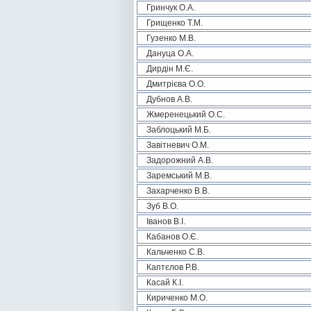
Гринчук О.А.
Грищенко Т.М.
Гузенко М.В.
Дануца О.А.
Дирдін М.Є.
Дмитрієва О.О.
Дубнов А.В.
Жмеренецький О.С.
Заблоцький М.Б.
Завітневич О.М.
Задорожний А.В.
Заремський М.В.
Захарченко В.В.
Зуб В.О.
Іванов В.І.
Кабанов О.Є.
Кальченко С.В.
Каптєлов Р.В.
Касай К.І.
Кириченко М.О.