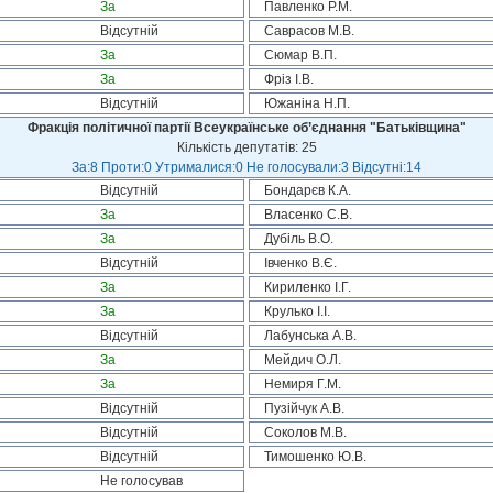
За
Павленко Р.М.
Відсутній
Саврасов М.В.
За
Сюмар В.П.
За
Фріз І.В.
Відсутній
Южаніна Н.П.
Фракція політичної партії Всеукраїнське об’єднання "Батьківщина"
Кількість депутатів: 25
За:8 Проти:0 Утрималися:0 Не голосували:3 Відсутні:14
Відсутній
Бондарєв К.А.
За
Власенко С.В.
За
Дубіль В.О.
Відсутній
Івченко В.Є.
За
Кириленко І.Г.
За
Крулько І.І.
Відсутній
Лабунська А.В.
За
Мейдич О.Л.
За
Немиря Г.М.
Відсутній
Пузійчук А.В.
Відсутній
Соколов М.В.
Відсутній
Тимошенко Ю.В.
Не голосував