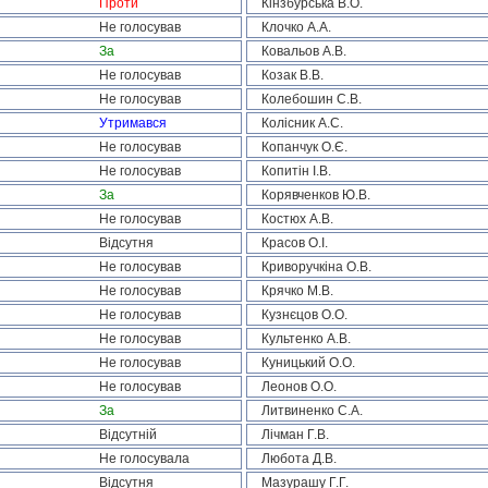
Проти
Кінзбурська В.О.
Не голосував
Клочко А.А.
За
Ковальов А.В.
Не голосував
Козак В.В.
Не голосував
Колебошин С.В.
Утримався
Колісник А.С.
Не голосував
Копанчук О.Є.
Не голосував
Копитін І.В.
За
Корявченков Ю.В.
Не голосував
Костюх А.В.
Відсутня
Красов О.І.
Не голосував
Криворучкіна О.В.
Не голосував
Крячко М.В.
Не голосував
Кузнєцов О.О.
Не голосував
Культенко А.В.
Не голосував
Куницький О.О.
Не голосував
Леонов О.О.
За
Литвиненко С.А.
Відсутній
Лічман Г.В.
Не голосувала
Любота Д.В.
Відсутня
Мазурашу Г.Г.