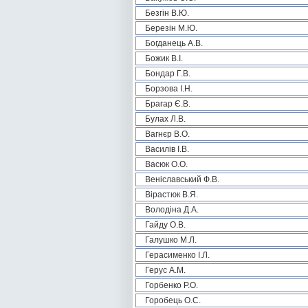
Безгін В.Ю.
Березін М.Ю.
Богданець А.В.
Божик В.І.
Бондар Г.В.
Борзова І.Н.
Брагар Є.В.
Булах Л.В.
Вагнєр В.О.
Василів І.В.
Васюк О.О.
Веніславський Ф.В.
Вірастюк В.Я.
Володіна Д.А.
Гайду О.В.
Галушко М.Л.
Герасименко І.Л.
Герус А.М.
Горбенко Р.О.
Горобець О.С.