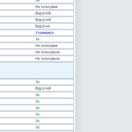
За
Не голосував
Відсутній
Відсутній
Відсутня
Утримався
За
Не голосував
Не голосувала
Не голосувала
За
Відсутній
За
За
За
За
За
За