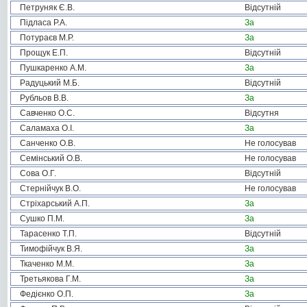
Петруняк Є.В.
Відсутній
Підласа Р.А.
За
Потураєв М.Р.
За
Прощук Е.П.
Відсутній
Пушкаренко А.М.
За
Радуцький М.Б.
Відсутній
Рубльов В.В.
За
Савченко О.С.
Відсутня
Саламаха О.І.
За
Санченко О.В.
Не голосував
Семінський О.В.
Не голосував
Сова О.Г.
Відсутній
Стернійчук В.О.
Не голосував
Стріхарський А.П.
За
Сушко П.М.
За
Тарасенко Т.П.
Відсутній
Тимофійчук В.Я.
За
Ткаченко М.М.
За
Третьякова Г.М.
За
Федієнко О.П.
За