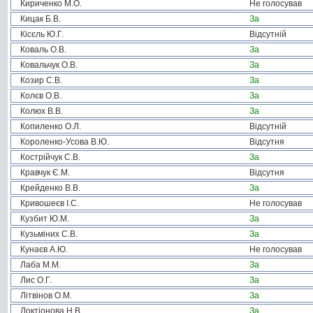
Кириченко М.О.
Не голосував
Кицак Б.В.
За
Кісєль Ю.Г.
Відсутній
Коваль О.В.
За
Ковальчук О.В.
За
Козир С.В.
За
Колєв О.В.
За
Колюх В.В.
За
Копиленко О.Л.
Відсутній
Короленко-Усова В.Ю.
Відсутня
Кострійчук С.В.
За
Кравчук Є.М.
Відсутня
Крейденко В.В.
За
Кривошеєв І.С.
Не голосував
Кузбит Ю.М.
За
Кузьміних С.В.
За
Кунаєв А.Ю.
Не голосував
Лаба М.М.
За
Лис О.Г.
За
Літвінов О.М.
За
Локтіонова Н.В.
За