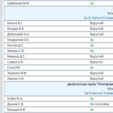
Цимбалюк М.М.
За
Кіл
За:11 Проти:0 Утрим
Балога В.І.
Відсутній
Бондар В.В.
Відсутній
Дубінський О.А.
Відсутній
Кондратюк О.К.
За
Костюк Д.С.
За
Магера С.В.
За
Микиша Д.С.
Відсутній
Савчук О.В.
Відсутня
Соха Р.В.
За
Тищенко М.М.
Відсутній
Яценко А.В.
Відсутній
Депутатська група "Платформа
Кіл
За:6 Проти:0 Утрим
Бойко Ю.А.
За
Дунаєв С.В.
Не голосував
Кальцев В.Ф.
За