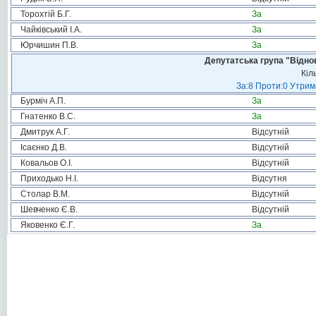
Торохтій Б.Г.
За
Чайківський І.А.
За
Юрчишин П.В.
За
Депутатська група "Віднов
Кіл
За:8 Проти:0 Утрим
Бурміч А.П.
За
Гнатенко В.С.
За
Дмитрук А.Г.
Відсутній
Ісаєнко Д.В.
Відсутній
Ковальов О.І.
Відсутній
Приходько Н.І.
Відсутня
Столар В.М.
Відсутній
Шевченко Є.В.
Відсутній
Яковенко Є.Г.
За