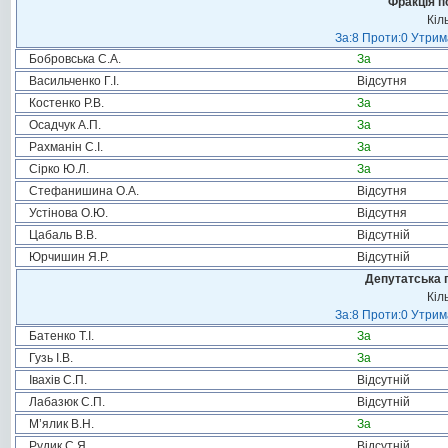
Фракція п
Кіл
За:8 Проти:0 Утрим
Бобровська С.А.
За
Васильченко Г.І.
Відсутня
Костенко Р.В.
За
Осадчук А.П.
За
Рахманін С.І.
За
Сірко Ю.Л.
За
Стефанишина О.А.
Відсутня
Устінова О.Ю.
Відсутня
Цабаль В.В.
Відсутній
Юрчишин Я.Р.
Відсутній
Депутатська 
Кіл
За:8 Проти:0 Утрим
Батенко Т.І.
За
Гузь І.В.
За
Івахів С.П.
Відсутній
Лабазюк С.П.
Відсутній
М’ялик В.Н.
За
Рудик С.Я.
Відсутній