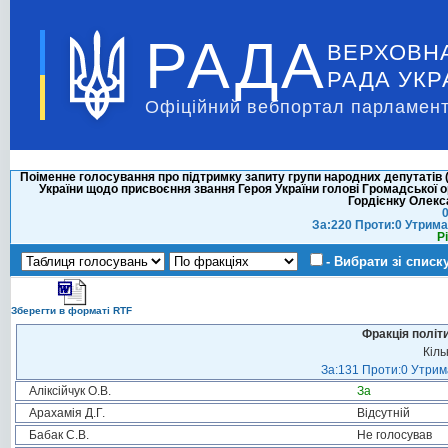
РАДА
ВЕРХОВН
РАДА УКР
Офіційний вебпортал парламент
Поіменне голосування про підтримку запиту групи народних депутатів
України щодо присвоєння звання Героя України голові Громадської о
Гордієнку Олекс
0
За:220 Проти:0 Утрима
Р
- Вибрати зі списк
Зберегти в форматі RTF
Фракція політ
Кіль
За:131 Проти:0 Утрима
Аліксійчук О.В.
За
Арахамія Д.Г.
Відсутній
Бабак С.В.
Не голосував