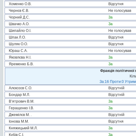
Хоменко О.В.
Відсутня
Чернєв Є.В.
Не голосував
Чорний Д.С.
За
Швачко А.О.
За
Шипайло О.І.
Не голосував
Шпак Л.О.
Відсутня
Шуляк О.О.
Відсутня
Юраш С.А.
Не голосував
Яковлєва Н.І.
За
Яременко Б.В.
За
Фракція політичної 
Кіл
За:16 Проти:0 Утрима
Алєксєєв С.О.
Відсутній
Бондар М.Л.
Відсутній
В’ятрович В.М.
За
Геращенко І.В.
За
Джемілєв М. .
Відсутній
Іонова М.М.
Відсутня
Княжицький М.Л.
За
Кубів С.І.
За