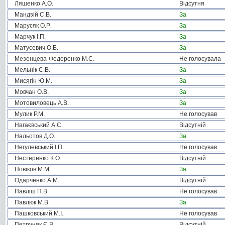
Ляшенко А.О.
Відсутня
Мандзій С.В.
За
Марусяк О.Р.
За
Марчук І.П.
За
Матусевич О.Б.
За
Мезенцева-Федоренко М.С.
Не голосувала
Мельнік С.В.
За
Мисягін Ю.М.
За
Мовчан О.В.
За
Мотовиловець А.В.
За
Мулик Р.М.
Не голосував
Нагаєвський А.С.
Відсутній
Нальотов Д.О.
За
Негулевський І.П.
Не голосував
Нестеренко К.О.
Відсутній
Новіков М.М.
За
Одарченко А.М.
Відсутній
Павліш П.В.
Не голосував
Павлюк М.В.
За
Пашковський М.І.
Не голосував
Петруняк Є.В.
Відсутній