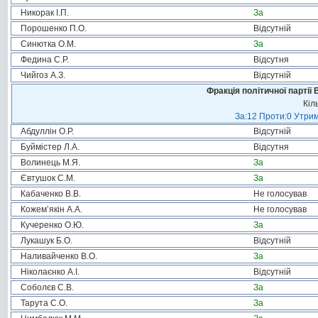
Никорак І.П.
За
Порошенко П.О.
Відсутній
Синютка О.М.
За
Федина С.Р.
Відсутня
Чийгоз А.З.
Відсутній
Фракція політичної партії
Кіл
За:12 Проти:0 Утрим
Абдуллін О.Р.
Відсутній
Буймістер Л.А.
Відсутня
Волинець М.Я.
За
Євтушок С.М.
За
Кабаченко В.В.
Не голосував
Кожем’якін А.А.
Не голосував
Кучеренко О.Ю.
За
Лукашук Б.О.
Відсутній
Наливайченко В.О.
За
Ніколаєнко А.І.
Відсутній
Соболєв С.В.
За
Тарута С.О.
За