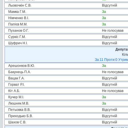
Льовочкін С.В.
Відсутній
Мамка Г.М.
За
Німченко В.І.
За
Папієв М.М.
За
Пузанов О.Г.
Не голосував
Суркіс Г.М.
Відсутній
Шуфрич Н.І.
Відсутній
Депута
Кіл
За:11 Проти:0 Утрим
Арешонков В.Ю.
За
Бакунець П.А.
Не голосував
Вацак Г.А.
Відсутній
Горват Р.І.
Відсутній
Кіт А.Б.
Не голосував
Кучер М.І.
За
Люшняк М.В.
За
Петьовка В.В.
Відсутній
Приходько Б.В.
Відсутній
Шахов С.В.
Відсутній