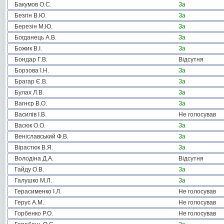
Бакумов О.С.
За
Безгін В.Ю.
За
Березін М.Ю.
За
Богданець А.В.
За
Божик В.І.
За
Бондар Г.В.
Відсутня
Борзова І.Н.
За
Брагар Є.В.
За
Булах Л.В.
За
Вагнєр В.О.
За
Василів І.В.
Не голосував
Васюк О.О.
За
Веніславський Ф.В.
За
Вірастюк В.Я.
За
Володіна Д.А.
Відсутня
Гайду О.В.
За
Галушко М.Л.
За
Герасименко І.Л.
Не голосував
Герус А.М.
Не голосував
Горбенко Р.О.
Не голосував