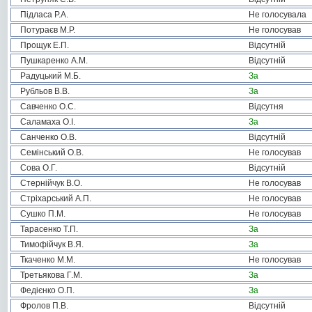
Підласа Р.А.
Не голосувала
Потураєв М.Р.
Не голосував
Прощук Е.П.
Відсутній
Пушкаренко А.М.
Відсутній
Радуцький М.Б.
За
Рубльов В.В.
За
Савченко О.С.
Відсутня
Саламаха О.І.
За
Санченко О.В.
Відсутній
Семінський О.В.
Не голосував
Сова О.Г.
Відсутній
Стернійчук В.О.
Не голосував
Стріхарський А.П.
Не голосував
Сушко П.М.
Не голосував
Тарасенко Т.П.
За
Тимофійчук В.Я.
За
Ткаченко М.М.
Не голосував
Третьякова Г.М.
За
Федієнко О.П.
За
Фролов П.В.
Відсутній