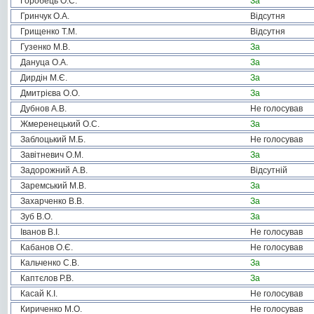
Горобець О.С.
За
Гринчук О.А.
Відсутня
Грищенко Т.М.
Відсутня
Гузенко М.В.
За
Дануца О.А.
За
Дирдін М.Є.
За
Дмитрієва О.О.
За
Дубнов А.В.
Не голосував
Жмеренецький О.С.
За
Заблоцький М.Б.
Не голосував
Завітневич О.М.
За
Задорожний А.В.
Відсутній
Заремський М.В.
За
Захарченко В.В.
За
Зуб В.О.
За
Іванов В.І.
Не голосував
Кабанов О.Є.
Не голосував
Кальченко С.В.
За
Каптєлов Р.В.
За
Касай К.І.
Не голосував
Кириченко М.О.
Не голосував