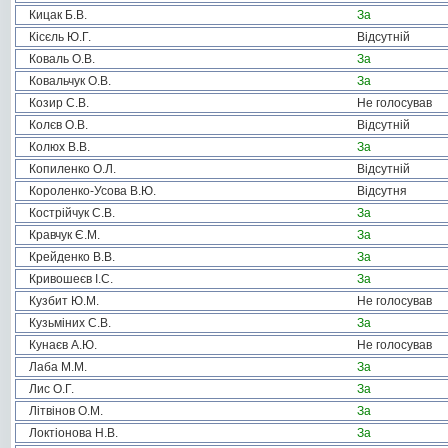
Кицак Б.В.
За
Кісєль Ю.Г.
Відсутній
Коваль О.В.
За
Ковальчук О.В.
За
Козир С.В.
Не голосував
Колєв О.В.
Відсутній
Колюх В.В.
За
Копиленко О.Л.
Відсутній
Короленко-Усова В.Ю.
Відсутня
Кострійчук С.В.
За
Кравчук Є.М.
За
Крейденко В.В.
За
Кривошеєв І.С.
За
Кузбит Ю.М.
Не голосував
Кузьміних С.В.
За
Кунаєв А.Ю.
Не голосував
Лаба М.М.
За
Лис О.Г.
За
Літвінов О.М.
За
Локтіонова Н.В.
За