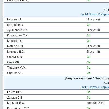
Цимбалюк М.М.
За
Кіл
За:14 Проти:0 Утрим
Балога В.І.
Відсутній
Бондар В.В.
За
Дубінський О.А.
Відсутній
Кондратюк О.К.
За
Костюк Д.С.
За
Магера С.В.
Відсутній
Микиша Д.С.
Відсутній
Савчук О.В.
За
Соха Р.В.
За
Тищенко М.М.
За
Яценко А.В.
За
Депутатська група "Платформа
Кіл
За:12 Проти:0 Утрим
Бойко Ю.А.
За
Дунаєв С.В.
За
Кальцев В.Ф.
Не голосував
Колтунович О.С.
За