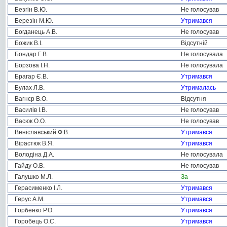
Безгін В.Ю.
Не голосував
Березін М.Ю.
Утримався
Богданець А.В.
Не голосував
Божик В.І.
Відсутній
Бондар Г.В.
Не голосувала
Борзова І.Н.
Не голосувала
Брагар Є.В.
Утримався
Булах Л.В.
Утрималась
Вагнєр В.О.
Відсутня
Василів І.В.
Не голосував
Васюк О.О.
Не голосував
Веніславський Ф.В.
Утримався
Вірастюк В.Я.
Утримався
Володіна Д.А.
Не голосувала
Гайду О.В.
Не голосував
Галушко М.Л.
За
Герасименко І.Л.
Утримався
Герус А.М.
Утримався
Горбенко Р.О.
Утримався
Горобець О.С.
Утримався