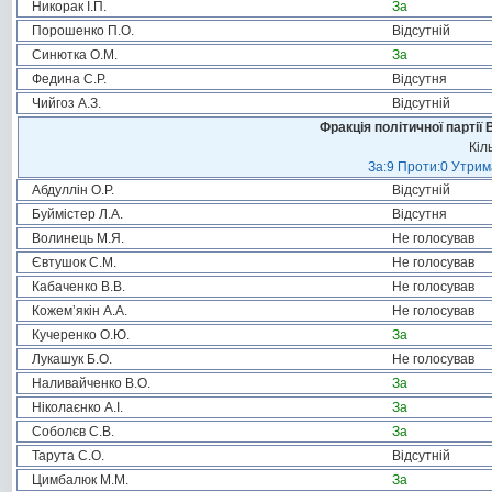
Никорак І.П.
За
Порошенко П.О.
Відсутній
Синютка О.М.
За
Федина С.Р.
Відсутня
Чийгоз А.З.
Відсутній
Фракція політичної партії
Кіл
За:9 Проти:0 Утрим
Абдуллін О.Р.
Відсутній
Буймістер Л.А.
Відсутня
Волинець М.Я.
Не голосував
Євтушок С.М.
Не голосував
Кабаченко В.В.
Не голосував
Кожем’якін А.А.
Не голосував
Кучеренко О.Ю.
За
Лукашук Б.О.
Не голосував
Наливайченко В.О.
За
Ніколаєнко А.І.
За
Соболєв С.В.
За
Тарута С.О.
Відсутній
Цимбалюк М.М.
За