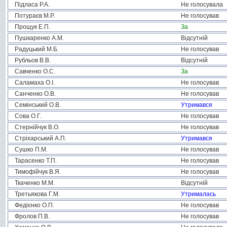
Підласа Р.А.
Не голосувала
Потураєв М.Р.
Не голосував
Прощук Е.П.
За
Пушкаренко А.М.
Відсутній
Радуцький М.Б.
Не голосував
Рубльов В.В.
Відсутній
Савченко О.С.
За
Саламаха О.І.
Не голосував
Санченко О.В.
Не голосував
Семінський О.В.
Утримався
Сова О.Г.
Не голосував
Стернійчук В.О.
Не голосував
Стріхарський А.П.
Утримався
Сушко П.М.
Не голосував
Тарасенко Т.П.
Не голосував
Тимофійчук В.Я.
Не голосував
Ткаченко М.М.
Відсутній
Третьякова Г.М.
Утрималась
Федієнко О.П.
Не голосував
Фролов П.В.
Не голосував