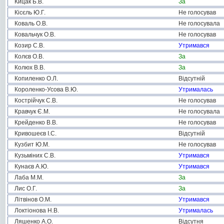
Кицак Б.В.
За
Кісєль Ю.Г.
Не голосував
Коваль О.В.
Не голосувала
Ковальчук О.В.
Не голосував
Козир С.В.
Утримався
Колєв О.В.
За
Колюх В.В.
За
Копиленко О.Л.
Відсутній
Короленко-Усова В.Ю.
Утрималась
Кострійчук С.В.
Не голосував
Кравчук Є.М.
Не голосувала
Крейденко В.В.
Не голосував
Кривошеєв І.С.
Відсутній
Кузбит Ю.М.
Не голосував
Кузьміних С.В.
Утримався
Кунаєв А.Ю.
Утримався
Лаба М.М.
За
Лис О.Г.
За
Літвінов О.М.
Утримався
Локтіонова Н.В.
Утрималась
Ляшенко А.О.
Відсутня