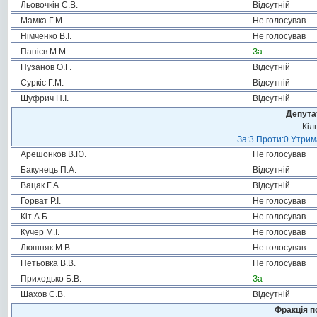
Льовочкін С.В.
Відсутній
Мамка Г.М.
Не голосував
Німченко В.І.
Не голосував
Папієв М.М.
За
Пузанов О.Г.
Відсутній
Суркіс Г.М.
Відсутній
Шуфрич Н.І.
Відсутній
Депута
Кіл
За:3 Проти:0 Утрим
Арешонков В.Ю.
Не голосував
Бакунець П.А.
Відсутній
Вацак Г.А.
Відсутній
Горват Р.І.
Не голосував
Кіт А.Б.
Не голосував
Кучер М.І.
Не голосував
Люшняк М.В.
Не голосував
Петьовка В.В.
Не голосував
Приходько Б.В.
За
Шахов С.В.
Відсутній
Фракція п