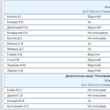
Кіл
За:5 Проти:0 Утрим
Балога В.І.
Відсутній
Бондар В.В.
За
Дубінський О.А.
Відсутній
Кондратюк О.К.
Не голосувала
Костюк Д.С.
Не голосував
Магера С.В.
За
Микиша Д.С.
За
Савчук О.В.
Відсутня
Соха Р.В.
Відсутній
Тищенко М.М.
Відсутній
Яценко А.В.
Відсутній
Депутатська група "Платформа
Кіл
За:4 Проти:0 Утрима
Бойко Ю.А.
Не голосував
Дунаєв С.В.
Не голосував
Кальцев В.Ф.
За
Колтунович О.С.
Не голосував