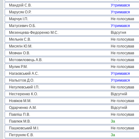
Мандзій С.В.
Утримався
Марусяк О.Р.
Утримався
Марчук І.П.
Не голосував
Матусевич О.Б.
Утримався
Мезенцева-Федоренко М.С.
Відсутня
Мельнік С.В.
Не голосував
Мисягін Ю.М.
Не голосував
Мовчан О.В.
Не голосував
Мотовиловець А.В.
Не голосував
Мулик Р.М.
Не голосував
Нагаєвський А.С.
Утримався
Нальотов Д.О.
Утримався
Негулевський І.П.
Не голосував
Нестеренко К.О.
Відсутній
Новіков М.М.
Не голосував
Одарченко А.М.
Відсутній
Павліш П.В.
Не голосував
Павлюк М.В.
За
Пашковський М.І.
Не голосував
Петруняк Є.В.
За