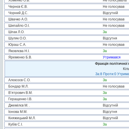
Хоменко О.В.
Не голосувала
Чернєв Є.В.
Не голосував
Чорний Д.С.
Відсутній
Швачко А.О.
Не голосував
Шипайло О.І.
Не голосував
Шпак Л.О.
За
Шуляк О.О.
Відсутня
Юраш С.А.
Не голосував
Яковлєва Н.І.
За
Яременко Б.В.
Утримався
Фракція політичної 
Кіл
За:8 Проти:0 Утрима
Алєксєєв С.О.
За
Бондар М.Л.
Не голосував
В’ятрович В.М.
За
Геращенко І.В.
За
Джемілєв М. .
Відсутній
Іонова М.М.
Відсутня
Княжицький М.Л.
Відсутній
Кубів С.І.
За