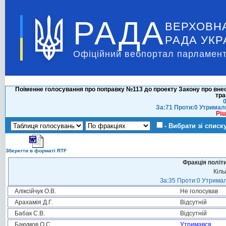
РАДА
ВЕРХОВН
РАДА УКР
Офіційний вебпортал парламент
Поіменне голосування про поправку №113 до проекту Закону про внес
тра
0
За:71 Проти:0 Утримал
Ріш
- Вибрати зі списк
Зберегти в форматі RTF
Фракція політ
Кіль
За:35 Проти:0 Утримал
Аліксійчук О.В.
Не голосував
Арахамія Д.Г.
Відсутній
Бабак С.В.
Відсутній
Бакумов О.С.
Утримався