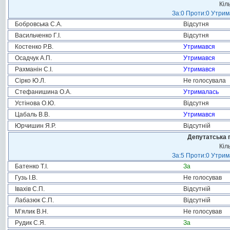
Кіл
За:0 Проти:0 Утрим
Бобровська С.А.
Відсутня
Васильченко Г.І.
Відсутня
Костенко Р.В.
Утримався
Осадчук А.П.
Утримався
Рахманін С.І.
Утримався
Сірко Ю.Л.
Не голосувала
Стефанишина О.А.
Утрималась
Устінова О.Ю.
Відсутня
Цабаль В.В.
Утримався
Юрчишин Я.Р.
Відсутній
Депутатська 
Кіл
За:5 Проти:0 Утрим
Батенко Т.І.
За
Гузь І.В.
Не голосував
Івахів С.П.
Відсутній
Лабазюк С.П.
Відсутній
М’ялик В.Н.
Не голосував
Рудик С.Я.
За