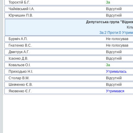
Торохтій Б.Г.
За
Чайківський І.А.
Відсутній
Юрчишин П.В.
Відсутній
Депутатська група "Віднов
Кіл
За:2 Проти:0 Утрим
Бурміч А.П.
Не голосував
Гнатенко В.С.
Не голосував
Дмитрук А.Г.
Відсутній
Ісаєнко Д.В.
Відсутній
Ковальов О.І.
За
Приходько Н.І.
Утрималась
Столар В.М.
Відсутній
Шевченко Є.В.
Відсутній
Яковенко Є.Г.
Утримався