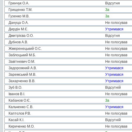
Гринчук О.А.
Відсутня
Грищенко Т.М.
За
Гузенко М.В.
За
Дануца О.А.
Не голосував
Дирдін М.Є.
Утримався
Дмитрієва О.О.
Відсутня
Дубнов А.В.
Не голосував
Жмеренецький О.С.
Не голосував
Заблоцький М.Б.
Не голосував
Завітневич О.М.
Не голосував
Задорожний А.В.
Утримався
Заремський М.В.
Утримався
Захарченко В.В.
Утримався
Зуб В.О.
Відсутній
Іванов В.І.
Не голосував
Кабанов О.Є.
За
Кальченко С.В.
Утримався
Каптєлов Р.В.
Не голосував
Касай К.І.
Відсутній
Кириченко М.О.
Не голосував