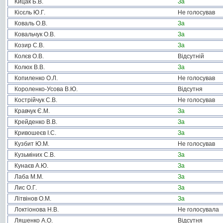
Кицак Б.В.
За
Кісєль Ю.Г.
Не голосував
Коваль О.В.
За
Ковальчук О.В.
За
Козир С.В.
За
Колєв О.В.
Відсутній
Колюх В.В.
За
Копиленко О.Л.
Не голосував
Короленко-Усова В.Ю.
Відсутня
Кострійчук С.В.
Не голосував
Кравчук Є.М.
За
Крейденко В.В.
За
Кривошеєв І.С.
За
Кузбит Ю.М.
Не голосував
Кузьміних С.В.
За
Кунаєв А.Ю.
За
Лаба М.М.
За
Лис О.Г.
За
Літвінов О.М.
За
Локтіонова Н.В.
Не голосувала
Ляшенко А.О.
Відсутня