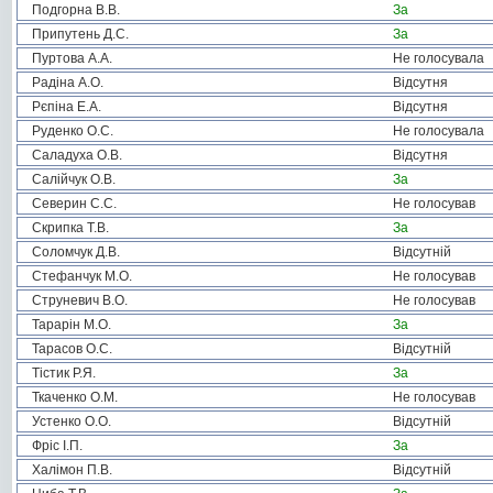
Подгорна В.В.
За
Припутень Д.С.
За
Пуртова А.А.
Не голосувала
Радіна А.О.
Відсутня
Рєпіна Е.А.
Відсутня
Руденко О.С.
Не голосувала
Саладуха О.В.
Відсутня
Салійчук О.В.
За
Северин С.С.
Не голосував
Скрипка Т.В.
За
Соломчук Д.В.
Відсутній
Стефанчук М.О.
Не голосував
Струневич В.О.
Не голосував
Тарарін М.О.
За
Тарасов О.С.
Відсутній
Тістик Р.Я.
За
Ткаченко О.М.
Не голосував
Устенко О.О.
Відсутній
Фріс І.П.
За
Халімон П.В.
Відсутній