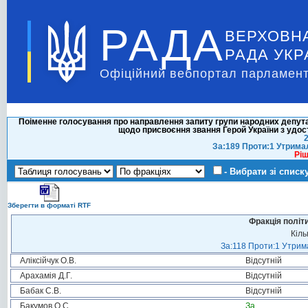
РАДА
ВЕРХОВН
РАДА УКР
Офіційний вебпортал парламент
Поіменне голосування про направлення запиту групи народних депутат
щодо присвоєння звання Герой України з удос
2
За:189 Проти:1 Утрима
Ріш
- Вибрати зі списк
Зберегти в форматі RTF
Фракція політ
Кіль
За:118 Проти:1 Утрима
Аліксійчук О.В.
Відсутній
Арахамія Д.Г.
Відсутній
Бабак С.В.
Відсутній
Бакумов О.С.
За