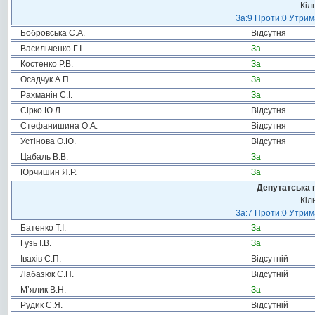
Кіл
За:9 Проти:0 Утрим
Бобровська С.А.
Відсутня
Васильченко Г.І.
За
Костенко Р.В.
За
Осадчук А.П.
За
Рахманін С.І.
За
Сірко Ю.Л.
Відсутня
Стефанишина О.А.
Відсутня
Устінова О.Ю.
Відсутня
Цабаль В.В.
За
Юрчишин Я.Р.
За
Депутатська 
Кіл
За:7 Проти:0 Утрим
Батенко Т.І.
За
Гузь І.В.
За
Івахів С.П.
Відсутній
Лабазюк С.П.
Відсутній
М’ялик В.Н.
За
Рудик С.Я.
Відсутній