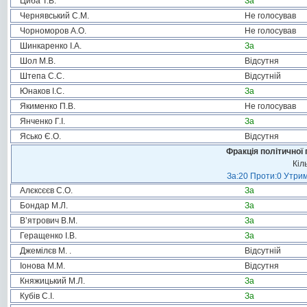
Циба Т.В.
За
Чернявський С.М.
Не голосував
Чорноморов А.О.
Не голосував
Шинкаренко І.А.
За
Шол М.В.
Відсутня
Штепа С.С.
Відсутній
Юнаков І.С.
За
Якименко П.В.
Не голосував
Янченко Г.І.
За
Ясько Є.О.
Відсутня
Фракція політичної 
Кіл
За:20 Проти:0 Утрим
Алєксєєв С.О.
За
Бондар М.Л.
За
В’ятрович В.М.
За
Геращенко І.В.
За
Джемілєв М. .
Відсутній
Іонова М.М.
Відсутня
Княжицький М.Л.
За
Кубів С.І.
За