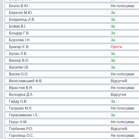
Безгін В.Ю.
Не голосував
Березін М.Ю.
За
Богданець А.В.
За
Божик В.І.
За
Бондар Г.В.
За
Борзова І.Н.
За
Брагар Є.В.
Проти
Булах Л.В.
За
Вагнєр В.О.
За
Василів І.В.
За
Васюк О.О.
Не голосував
Веніславський Ф.В.
Відсутній
Вірастюк В.Я.
Не голосував
Володіна Д.А.
Відсутня
Гайду О.В.
За
Галушко М.Л.
Не голосував
Герасименко І.Л.
За
Герус А.М.
Не голосував
Горбенко Р.О.
Відсутній
Горобець О.С.
Не голосував