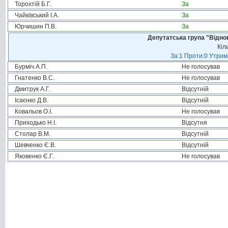
Торохтій Б.Г.
За
Чайківський І.А.
За
Юрчишин П.В.
За
Депутатська група "Віднов
Кіл
За:1 Проти:0 Утрим
Бурміч А.П.
Не голосував
Гнатенко В.С.
Не голосував
Дмитрук А.Г.
Відсутній
Ісаєнко Д.В.
Відсутній
Ковальов О.І.
Не голосував
Приходько Н.І.
Відсутня
Столар В.М.
Відсутній
Шевченко Є.В.
Відсутній
Яковенко Є.Г.
Не голосував