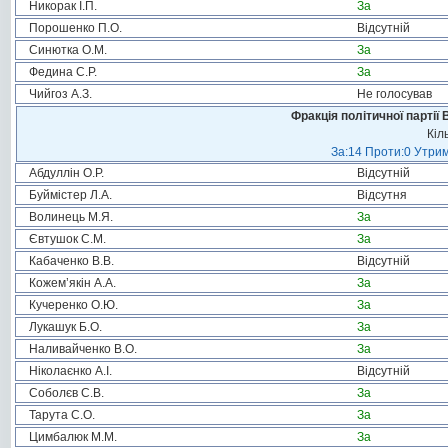
Никорак І.П.
За
Порошенко П.О.
Відсутній
Синютка О.М.
За
Федина С.Р.
За
Чийгоз А.З.
Не голосував
Фракція політичної партії
Кіл
За:14 Проти:0 Утрим
Абдуллін О.Р.
Відсутній
Буймістер Л.А.
Відсутня
Волинець М.Я.
За
Євтушок С.М.
За
Кабаченко В.В.
Відсутній
Кожем’якін А.А.
За
Кучеренко О.Ю.
За
Лукашук Б.О.
За
Наливайченко В.О.
За
Ніколаєнко А.І.
Відсутній
Соболєв С.В.
За
Тарута С.О.
За
Цимбалюк М.М.
За