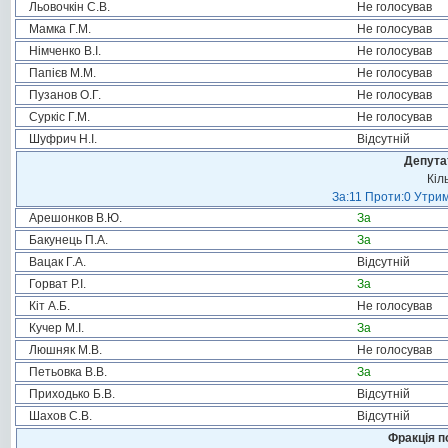
Льовочкін С.В.
Не голосував
Мамка Г.М.
Не голосував
Німченко В.І.
Не голосував
Папієв М.М.
Не голосував
Пузанов О.Г.
Не голосував
Суркіс Г.М.
Не голосував
Шуфрич Н.І.
Відсутній
Депута
Кіл
За:11 Проти:0 Утрим
Арешонков В.Ю.
За
Бакунець П.А.
За
Вацак Г.А.
Відсутній
Горват Р.І.
За
Кіт А.Б.
Не голосував
Кучер М.І.
За
Люшняк М.В.
Не голосував
Петьовка В.В.
За
Приходько Б.В.
Відсутній
Шахов С.В.
Відсутній
Фракція п