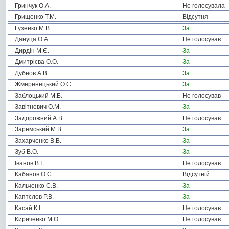
Гринчук О.А.
Не голосувала
Грищенко Т.М.
Відсутня
Гузенко М.В.
За
Дануца О.А.
Не голосував
Дирдін М.Є.
За
Дмитрієва О.О.
За
Дубнов А.В.
За
Жмеренецький О.С.
За
Заблоцький М.Б.
Не голосував
Завітневич О.М.
За
Задорожний А.В.
Не голосував
Заремський М.В.
За
Захарченко В.В.
За
Зуб В.О.
За
Іванов В.І.
Не голосував
Кабанов О.Є.
Відсутній
Кальченко С.В.
За
Каптєлов Р.В.
За
Касай К.І.
Не голосував
Кириченко М.О.
Не голосував