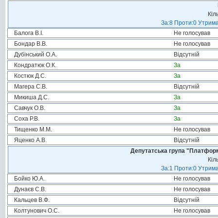
Кіл
За:8 Проти:0 Утрима
Балога В.І.
Не голосував
Бондар В.В.
Не голосував
Дубінський О.А.
Відсутній
Кондратюк О.К.
За
Костюк Д.С.
За
Магера С.В.
Відсутній
Микиша Д.С.
За
Савчук О.В.
За
Соха Р.В.
За
Тищенко М.М.
Не голосував
Яценко А.В.
Відсутній
Депутатська група "Платформа
Кіл
За:1 Проти:0 Утрима
Бойко Ю.А.
Не голосував
Дунаєв С.В.
Не голосував
Кальцев В.Ф.
Відсутній
Колтунович О.С.
Не голосував