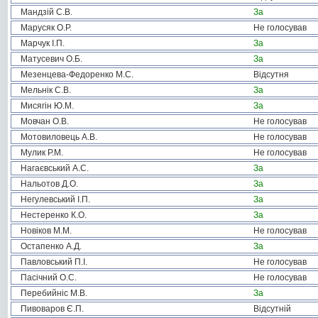
Мандзій С.В.
За
Марусяк О.Р.
Не голосував
Марчук І.П.
За
Матусевич О.Б.
За
Мезенцева-Федоренко М.С.
Відсутня
Мельнік С.В.
За
Мисягін Ю.М.
За
Мовчан О.В.
Не голосував
Мотовиловець А.В.
Не голосував
Мулик Р.М.
Не голосував
Нагаєвський А.С.
За
Нальотов Д.О.
За
Негулевський І.П.
За
Нестеренко К.О.
За
Новіков М.М.
Не голосував
Остапенко А.Д.
За
Павловський П.І.
Не голосував
Пасічний О.С.
Не голосував
Перебийніс М.В.
За
Пивоваров Є.П.
Відсутній