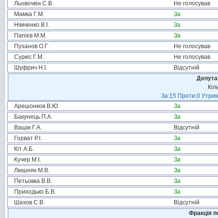
Льовочкін С.В.
Не голосував
Мамка Г.М.
За
Німченко В.І.
За
Папієв М.М.
За
Пузанов О.Г.
Не голосував
Суркіс Г.М.
Не голосував
Шуфрич Н.І.
Відсутній
Депута
Кіл
За:15 Проти:0 Утрим
Арешонков В.Ю.
За
Бакунець П.А.
За
Вацак Г.А.
Відсутній
Горват Р.І.
За
Кіт А.Б.
За
Кучер М.І.
За
Люшняк М.В.
За
Петьовка В.В.
За
Приходько Б.В.
За
Шахов С.В.
Відсутній
Фракція п