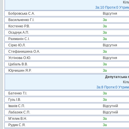
Кіл
За:10 Проти:0 Утрим
Бобровська С.А.
Відсутня
Васильченко Г.І.
За
Костенко Р.В.
За
Осадчук А.П.
За
Рахманін С.І.
За
Сірко Ю.Л.
Відсутня
Стефанишина О.А.
За
Устінова О.Ю.
Відсутня
Цабаль В.В.
За
Юрчишин Я.Р.
За
Депутатська 
Кіл
За:8 Проти:0 Утрим
Батенко Т.І.
За
Гузь І.В.
За
Івахів С.П.
Відсутній
Лабазюк С.П.
Відсутній
М’ялик В.Н.
За
Рудик С.Я.
За