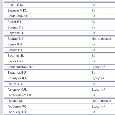
Безгін В.Ю.
За
Березін М.Ю.
За
Богданець А.В.
За
Божик В.І.
За
Бондар Г.В.
За
Борзова І.Н.
За
Брагар Є.В.
Не голосував
Булах Л.В.
За
Вагнєр В.О.
За
Василів І.В.
За
Васюк О.О.
За
Веніславський Ф.В.
Відсутній
Вірастюк В.Я.
За
Володіна Д.А.
Відсутня
Гайду О.В.
За
Галушко М.Л.
Відсутній
Герасименко І.Л.
За
Герус А.М.
Не голосував
Горбенко Р.О.
Відсутній
Горобець О.С.
За