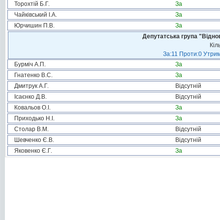
Торохтій Б.Г.
За
Чайківський І.А.
За
Юрчишин П.В.
За
Депутатська група "Віднов
Кіл
За:11 Проти:0 Утрим
Бурміч А.П.
За
Гнатенко В.С.
За
Дмитрук А.Г.
Відсутній
Ісаєнко Д.В.
Відсутній
Ковальов О.І.
За
Приходько Н.І.
За
Столар В.М.
Відсутній
Шевченко Є.В.
Відсутній
Яковенко Є.Г.
За