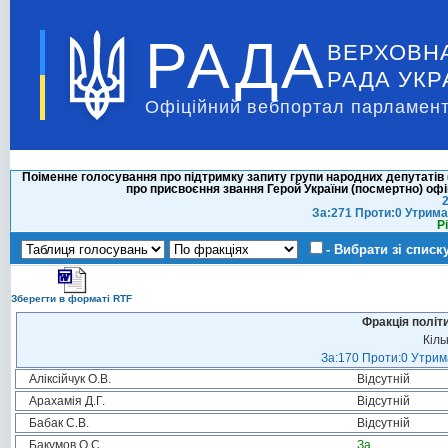
РАДА
ВЕРХОВН
РАДА УКР
Офіційний вебпортал парламент
Поіменне голосування про підтримку запиту групи народних депутатів 
про присвоєння звання Герой України (посмертно) оф
2
За:271 Проти:0 Утрима
Р
- Вибрати зі списк
Зберегти в форматі RTF
Фракція політ
Кіль
За:170 Проти:0 Утрима
Аліксійчук О.В.
Відсутній
Арахамія Д.Г.
Відсутній
Бабак С.В.
Відсутній
Бакумов О.С.
За