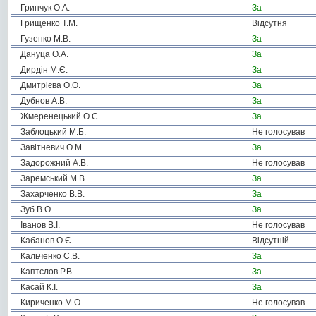
Гринчук О.А.
За
Грищенко Т.М.
Відсутня
Гузенко М.В.
За
Дануца О.А.
За
Дирдін М.Є.
За
Дмитрієва О.О.
За
Дубнов А.В.
За
Жмеренецький О.С.
За
Заблоцький М.Б.
Не голосував
Завітневич О.М.
За
Задорожний А.В.
Не голосував
Заремський М.В.
За
Захарченко В.В.
За
Зуб В.О.
За
Іванов В.І.
Не голосував
Кабанов О.Є.
Відсутній
Кальченко С.В.
За
Каптєлов Р.В.
За
Касай К.І.
За
Кириченко М.О.
Не голосував