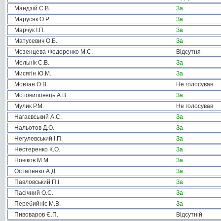
Мандзій С.В.
За
Марусяк О.Р.
За
Марчук І.П.
За
Матусевич О.Б.
За
Мезенцева-Федоренко М.С.
Відсутня
Мельнік С.В.
За
Мисягін Ю.М.
За
Мовчан О.В.
Не голосував
Мотовиловець А.В.
За
Мулик Р.М.
Не голосував
Нагаєвський А.С.
За
Нальотов Д.О.
За
Негулевський І.П.
За
Нестеренко К.О.
За
Новіков М.М.
За
Остапенко А.Д.
За
Павловський П.І.
За
Пасічний О.С.
За
Перебийніс М.В.
За
Пивоваров Є.П.
Відсутній