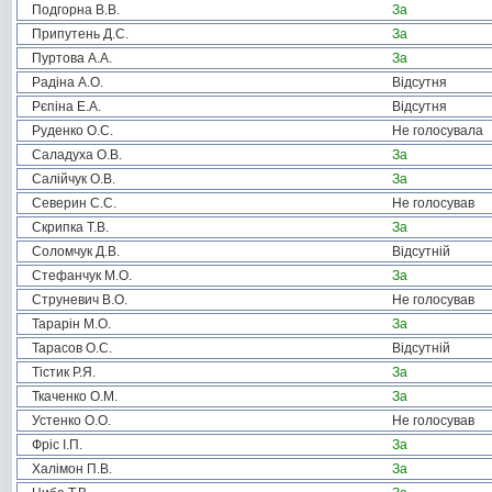
Подгорна В.В.
За
Припутень Д.С.
За
Пуртова А.А.
За
Радіна А.О.
Відсутня
Рєпіна Е.А.
Відсутня
Руденко О.С.
Не голосувала
Саладуха О.В.
За
Салійчук О.В.
За
Северин С.С.
Не голосував
Скрипка Т.В.
За
Соломчук Д.В.
Відсутній
Стефанчук М.О.
За
Струневич В.О.
Не голосував
Тарарін М.О.
За
Тарасов О.С.
Відсутній
Тістик Р.Я.
За
Ткаченко О.М.
За
Устенко О.О.
Не голосував
Фріс І.П.
За
Халімон П.В.
За