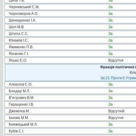
Циба Т.В.
За
Чернявський С.М.
За
Чорноморов А.О.
За
Шинкаренко І.А.
За
Шол М.В.
За
Штепа С.С.
За
Юнаков І.С.
За
Якименко П.В.
За
Янченко Г.І.
За
Ясько Є.О.
Відсутня
Фракція політичної 
Кіл
За:21 Проти:0 Утрим
Алєксєєв С.О.
За
Бондар М.Л.
За
В’ятрович В.М.
За
Геращенко І.В.
За
Джемілєв М. .
Відсутній
Іонова М.М.
Відсутня
Княжицький М.Л.
За
Кубів С.І.
За