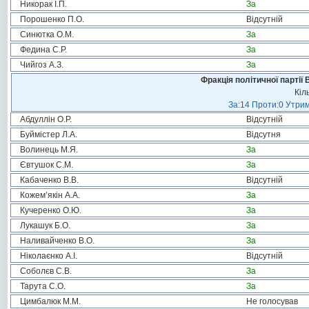
Никорак І.П.
За
Порошенко П.О.
Відсутній
Синютка О.М.
За
Федина С.Р.
За
Чийгоз А.З.
За
Фракція політичної партії
Кіл
За:14 Проти:0 Утрим
Абдуллін О.Р.
Відсутній
Буймістер Л.А.
Відсутня
Волинець М.Я.
За
Євтушок С.М.
За
Кабаченко В.В.
Відсутній
Кожем’якін А.А.
За
Кучеренко О.Ю.
За
Лукашук Б.О.
За
Наливайченко В.О.
За
Ніколаєнко А.І.
Відсутній
Соболєв С.В.
За
Тарута С.О.
За
Цимбалюк М.М.
Не голосував