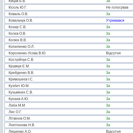
Кицак Б.В.
За
Кісєль Ю.Г.
Не голосував
Коваль О.В.
За
Ковальчук О.В.
Утримався
Козир С.В.
За
Колєв О.В.
За
Колюх В.В.
За
Копиленко О.Л.
За
Короленко-Усова В.Ю.
Відсутня
Кострійчук С.В.
За
Кравчук Є.М.
За
Крейденко В.В.
За
Кривошеєв І.С.
За
Кузбит Ю.М.
За
Кузьміних С.В.
За
Кунаєв А.Ю.
За
Лаба М.М.
За
Лис О.Г.
За
Літвінов О.М.
За
Локтіонова Н.В.
За
Ляшенко А.О.
Відсутня