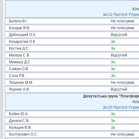
Кіл
За:12 Проти:0 Утрим
Балога В.І.
Не голосував
Бондар В.В.
Не голосував
Дубінський О.А.
Відсутній
Кондратюк О.К.
За
Костюк Д.С.
За
Магера С.В.
Відсутній
Микиша Д.С.
За
Савчук О.В.
За
Соха Р.В.
За
Тищенко М.М.
Не голосував
Яценко А.В.
Відсутній
Депутатська група "Платформа
Кіл
За:10 Проти:0 Утрим
Бойко Ю.А.
За
Дунаєв С.В.
За
Кальцев В.Ф.
За
Колтунович О.С.
Не голосував