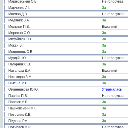
Маріковський О.В.
Не голосував
Марченко Л.І.
За
Маслов Д.В.
Не голосував
Медяник В.А.
За
Мельник П.В.
Відсутній
Мережко О.О.
За
Михайлюк Г.О.
За
Мокан В.І.
За
Мошенець О.В.
За
Мурдій І.Ю.
Не голосував
Нагорняк С.В.
За
Наталуха Д.А.
Відсутній
Неклюдов В.М.
За
Нікітіна М.В.
За
Овчинникова Ю.Ю.
Утрималась
Павліш П.В.
Не голосував
Павлюк М.В.
За
Пашковський М.І.
За
Петруняк Є.В.
За
Підласа Р.А.
За
Потураєв М.Р.
Не голосував