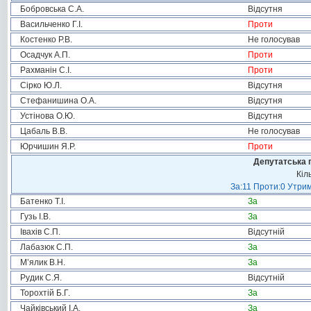
Бобровська С.А.
Відсутня
Васильченко Г.І.
Проти
Костенко Р.В.
Не голосував
Осадчук А.П.
Проти
Рахманін С.І.
Проти
Сірко Ю.Л.
Відсутня
Стефанишина О.А.
Відсутня
Устінова О.Ю.
Відсутня
Цабаль В.В.
Не голосував
Юрчишин Я.Р.
Проти
Депутатська 
Кіл
За:11 Проти:0 Утрим
Батенко Т.І.
За
Гузь І.В.
За
Івахів С.П.
Відсутній
Лабазюк С.П.
За
М’ялик В.Н.
За
Рудик С.Я.
Відсутній
Торохтій Б.Г.
За
Чайківський І.А.
За