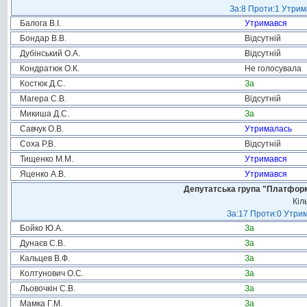
За:8 Проти:1 Утрим
Балога В.І.
Утримався
Бондар В.В.
Відсутній
Дубінський О.А.
Відсутній
Кондратюк О.К.
Не голосувала
Костюк Д.С.
За
Магера С.В.
Відсутній
Микиша Д.С.
За
Савчук О.В.
Утрималась
Соха Р.В.
Відсутній
Тищенко М.М.
Утримався
Яценко А.В.
Утримався
Депутатська група "Платформа
Кіл
За:17 Проти:0 Утрим
Бойко Ю.А.
За
Дунаєв С.В.
За
Кальцев В.Ф.
За
Колтунович О.С.
За
Льовочкін С.В.
За
Мамка Г.М.
За