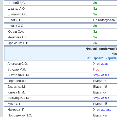
Чорний Д.С.
За
Швачко А.О.
За
Шипайло О.І.
За
Шпак Л.О.
Не голосувала
Шуляк О.О.
За
Юраш С.А.
За
Яковлєва Н.І.
За
Яременко Б.В.
За
Фракція політичної 
Кіл
За:1 Проти:1 Утримал
Алєксєєв С.О.
Утримався
Бондар М.Л.
Проти
В’ятрович В.М.
Утримався
Геращенко І.В.
Відсутня
Джемілєв М. .
Відсутній
Іонова М.М.
Відсутня
Княжицький М.Л.
Утримався
Кубів С.І.
Відсутній
Никорак І.П.
Утрималась
Порошенко П.О.
Відсутній