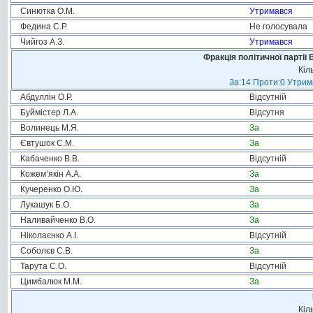
Синютка О.М.
Утримався
Федина С.Р.
Не голосувала
Чийгоз А.З.
Утримався
Фракція політичної партії
Кіл
За:14 Проти:0 Утрима
Абдуллін О.Р.
Відсутній
Буймістер Л.А.
Відсутня
Волинець М.Я.
За
Євтушок С.М.
За
Кабаченко В.В.
Відсутній
Кожем’якін А.А.
За
Кучеренко О.Ю.
За
Лукашук Б.О.
За
Наливайченко В.О.
За
Ніколаєнко А.І.
Відсутній
Соболєв С.В.
За
Тарута С.О.
Відсутній
Цимбалюк М.М.
За
Кіл