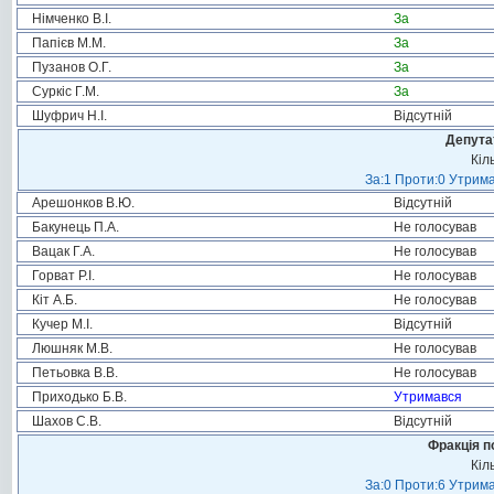
Німченко В.І.
За
Папієв М.М.
За
Пузанов О.Г.
За
Суркіс Г.М.
За
Шуфрич Н.І.
Відсутній
Депута
Кіл
За:1 Проти:0 Утрима
Арешонков В.Ю.
Відсутній
Бакунець П.А.
Не голосував
Вацак Г.А.
Не голосував
Горват Р.І.
Не голосував
Кіт А.Б.
Не голосував
Кучер М.І.
Відсутній
Люшняк М.В.
Не голосував
Петьовка В.В.
Не голосував
Приходько Б.В.
Утримався
Шахов С.В.
Відсутній
Фракція п
Кіл
За:0 Проти:6 Утрима