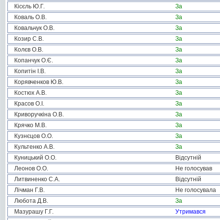
Кісєль Ю.Г.
За
Коваль О.В.
За
Ковальчук О.В.
За
Козир С.В.
За
Колєв О.В.
За
Копанчук О.Є.
За
Копитін І.В.
За
Корявченков Ю.В.
За
Костюх А.В.
За
Красов О.І.
За
Криворучкіна О.В.
За
Крячко М.В.
За
Кузнєцов О.О.
За
Культенко А.В.
За
Куницький О.О.
Відсутній
Леонов О.О.
Не голосував
Литвиненко С.А.
Відсутній
Лічман Г.В.
Не голосувала
Любота Д.В.
За
Мазурашу Г.Г.
Утримався