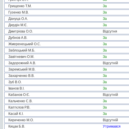
Грищенко Т.М.
За
Гузенко М.В.
За
Дануца О.А.
За
Дирдін М.Є.
За
Дмитрієва О.О.
Відсутня
Дубнов А.В.
За
Жмеренецький О.С.
За
Заблоцький М.Б.
За
Завітневич О.М.
За
Задорожний А.В.
Відсутній
Заремський М.В.
За
Захарченко В.В.
За
Зуб В.О.
За
Іванов В.І.
За
Кабанов О.Є.
Відсутній
Кальченко С.В.
За
Каптєлов Р.В.
За
Касай К.І.
За
Кириченко М.О.
Відсутній
Кицак Б.В.
Утримався