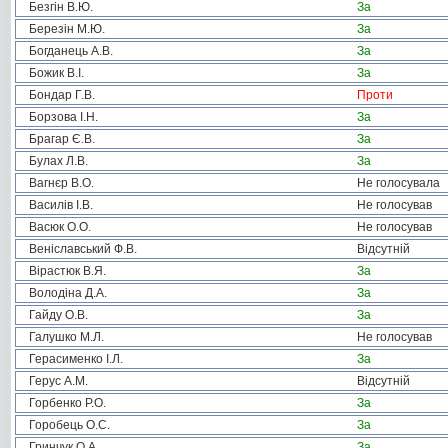
Безгін В.Ю.
За
Березін М.Ю.
За
Богданець А.В.
За
Божик В.І.
За
Бондар Г.В.
Проти
Борзова І.Н.
За
Брагар Є.В.
За
Булах Л.В.
За
Вагнєр В.О.
Не голосувала
Василів І.В.
Не голосував
Васюк О.О.
Не голосував
Веніславський Ф.В.
Відсутній
Вірастюк В.Я.
За
Володіна Д.А.
За
Гайду О.В.
За
Галушко М.Л.
Не голосував
Герасименко І.Л.
За
Герус А.М.
Відсутній
Горбенко Р.О.
За
Горобець О.С.
За
Гринчук О.А.
За