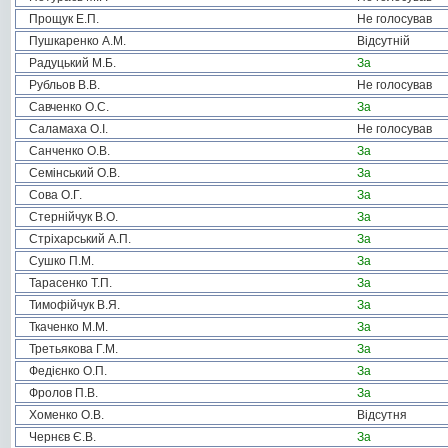
Прощук Е.П.
Не голосував
Пушкаренко А.М.
Відсутній
Радуцький М.Б.
За
Рубльов В.В.
Не голосував
Савченко О.С.
За
Саламаха О.І.
Не голосував
Санченко О.В.
За
Семінський О.В.
За
Сова О.Г.
За
Стернійчук В.О.
За
Стріхарський А.П.
За
Сушко П.М.
За
Тарасенко Т.П.
За
Тимофійчук В.Я.
За
Ткаченко М.М.
За
Третьякова Г.М.
За
Федієнко О.П.
За
Фролов П.В.
За
Хоменко О.В.
Відсутня
Чернєв Є.В.
За