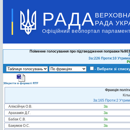
РАДА
ВЕРХОВН
РАДА УКР
Офіційний вебпортал парламент
Поіменне голосування про підтвердження поправки №903 
2
За:226 Проти:10 Утрима
Р
- Вибрати зі списк
Зберегти в форматі RTF
Фракція політ
Кіль
За:165 Проти:2 Утрима
Аліксійчук О.В.
За
Арахамія Д.Г.
За
Бабак С.В.
За
Бакумов О.С.
За