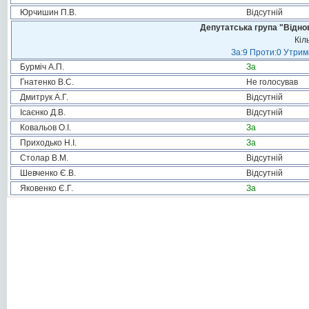
Юрчишин П.В.
Відсутній
Депутатська група "Віднов
Кіл
За:9 Проти:0 Утрим
Бурміч А.П.
За
Гнатенко В.С.
Не голосував
Дмитрук А.Г.
Відсутній
Ісаєнко Д.В.
Відсутній
Ковальов О.І.
За
Приходько Н.І.
За
Столар В.М.
Відсутній
Шевченко Є.В.
Відсутній
Яковенко Є.Г.
За