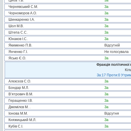
Циба Т.В.
За
Чернявський С.М.
За
Чорноморов А.О.
За
Шинкаренко І.А.
За
Шол М.В.
За
Штепа С.С.
За
Юнаков І.С.
За
Якименко П.В.
Відсутній
Янченко Г.І.
Не голосувала
Ясько Є.О.
За
Фракція політичної 
Кіл
За:17 Проти:0 Утрим
Алєксєєв С.О.
За
Бондар М.Л.
За
В’ятрович В.М.
За
Геращенко І.В.
За
Джемілєв М. .
За
Іонова М.М.
Відсутня
Княжицький М.Л.
За
Кубів С.І.
За