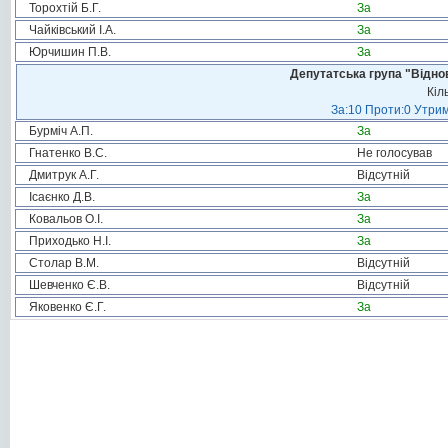
Торохтій Б.Г.
За
Чайківський І.А.
За
Юрчишин П.В.
За
Депутатська група "Віднов
Кіл
За:10 Проти:0 Утрим
Бурміч А.П.
За
Гнатенко В.С.
Не голосував
Дмитрук А.Г.
Відсутній
Ісаєнко Д.В.
За
Ковальов О.І.
За
Приходько Н.І.
За
Столар В.М.
Відсутній
Шевченко Є.В.
Відсутній
Яковенко Є.Г.
За