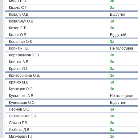
Кицак Б.В.
За
Кісєль Ю.Г.
За
Коваль О.В.
Відсутня
Ковальчук О.В.
За
Козир С.В.
За
Колєв О.В.
Відсутній
Копанчук О.Є.
За
Копитін І.В.
Не голосував
Корявченков Ю.В.
За
Костюх А.В.
За
Красов О.І.
За
Криворучкіна О.В.
За
Крячко М.В.
За
Кузнєцов О.О.
За
Культенко А.В.
Не голосував
Куницький О.О.
Відсутній
Леонов О.О.
За
Литвиненко С.А.
За
Лічман Г.В.
За
Любота Д.В.
За
Мазурашу Г.Г.
За