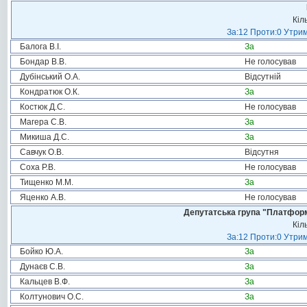
Кіл
За:12 Проти:0 Утрим
Балога В.І.
За
Бондар В.В.
Не голосував
Дубінський О.А.
Відсутній
Кондратюк О.К.
За
Костюк Д.С.
Не голосував
Магера С.В.
За
Микиша Д.С.
За
Савчук О.В.
Відсутня
Соха Р.В.
Не голосував
Тищенко М.М.
За
Яценко А.В.
Не голосував
Депутатська група "Платформа
Кіл
За:12 Проти:0 Утрим
Бойко Ю.А.
За
Дунаєв С.В.
За
Кальцев В.Ф.
За
Колтунович О.С.
За