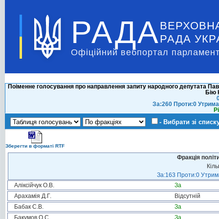
РАДА
ВЕРХОВН
РАДА УКР
Офіційний вебпортал парламент
Поіменне голосування про направлення запиту народного депутата Пав
Бію 
За:260 Проти:0 Утрима
Р
- Вибрати зі списк
Зберегти в форматі RTF
Фракція політ
Кіль
За:163 Проти:0 Утрима
Аліксійчук О.В.
За
Арахамія Д.Г.
Відсутній
Бабак С.В.
За
Бакумов О.С.
За