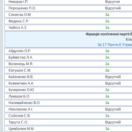
Никорак І.П.
Відсутня
Порошенко П.О.
Відсутній
Синютка О.М.
За
Федина С.Р.
За
Чийгоз А.З.
За
Фракція політичної партії
Кіл
За:17 Проти:0 Утрим
Абдуллін О.Р.
За
Буймістер Л.А.
За
Волинець М.Я.
За
Євтушок С.М.
За
Кабаченко В.В.
Відсутній
Кожем’якін А.А.
Відсутній
Кучеренко О.Ю.
За
Лукашук Б.О.
За
Наливайченко В.О.
За
Ніколаєнко А.І.
Відсутній
Соболєв С.В.
За
Тарута С.О.
Відсутній
Цимбалюк М.М.
За