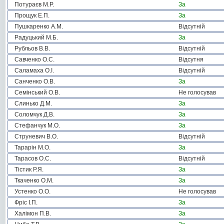
Потураєв М.Р.
За
Прощук Е.П.
За
Пушкаренко А.М.
Відсутній
Радуцький М.Б.
За
Рубльов В.В.
Відсутній
Савченко О.С.
Відсутня
Саламаха О.І.
Відсутній
Санченко О.В.
За
Семінський О.В.
Не голосував
Слинько Д.М.
За
Соломчук Д.В.
За
Стефанчук М.О.
За
Струневич В.О.
Відсутній
Тарарін М.О.
За
Тарасов О.С.
Відсутній
Тістик Р.Я.
За
Ткаченко О.М.
За
Устенко О.О.
Не голосував
Фріс І.П.
За
Халімон П.В.
За