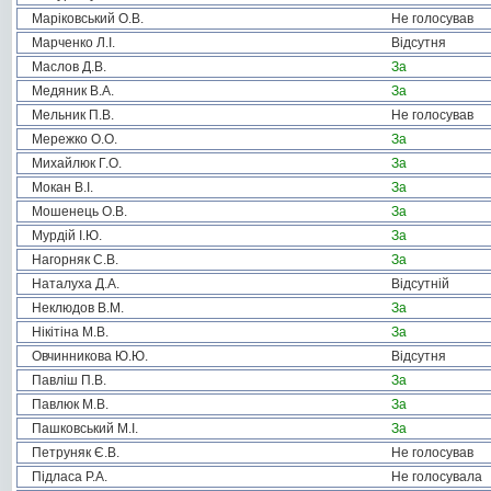
Маріковський О.В.
Не голосував
Марченко Л.І.
Відсутня
Маслов Д.В.
За
Медяник В.А.
За
Мельник П.В.
Не голосував
Мережко О.О.
За
Михайлюк Г.О.
За
Мокан В.І.
За
Мошенець О.В.
За
Мурдій І.Ю.
За
Нагорняк С.В.
За
Наталуха Д.А.
Відсутній
Неклюдов В.М.
За
Нікітіна М.В.
За
Овчинникова Ю.Ю.
Відсутня
Павліш П.В.
За
Павлюк М.В.
За
Пашковський М.І.
За
Петруняк Є.В.
Не голосував
Підласа Р.А.
Не голосувала