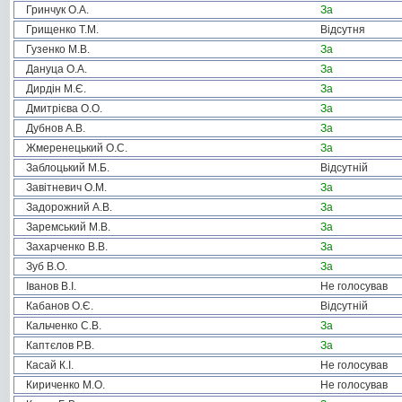
Гринчук О.А.
За
Грищенко Т.М.
Відсутня
Гузенко М.В.
За
Дануца О.А.
За
Дирдін М.Є.
За
Дмитрієва О.О.
За
Дубнов А.В.
За
Жмеренецький О.С.
За
Заблоцький М.Б.
Відсутній
Завітневич О.М.
За
Задорожний А.В.
За
Заремський М.В.
За
Захарченко В.В.
За
Зуб В.О.
За
Іванов В.І.
Не голосував
Кабанов О.Є.
Відсутній
Кальченко С.В.
За
Каптєлов Р.В.
За
Касай К.І.
Не голосував
Кириченко М.О.
Не голосував