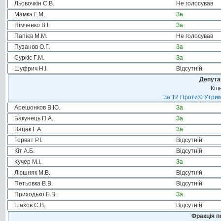
Льовочкін С.В.
Не голосував
Мамка Г.М.
За
Німченко В.І.
За
Папієв М.М.
Не голосував
Пузанов О.Г.
За
Суркіс Г.М.
За
Шуфрич Н.І.
Відсутній
Депута
Кіл
За:12 Проти:0 Утрим
Арешонков В.Ю.
За
Бакунець П.А.
За
Вацак Г.А.
За
Горват Р.І.
Відсутній
Кіт А.Б.
Відсутній
Кучер М.І.
За
Люшняк М.В.
Відсутній
Петьовка В.В.
Відсутній
Приходько Б.В.
За
Шахов С.В.
Відсутній
Фракція п