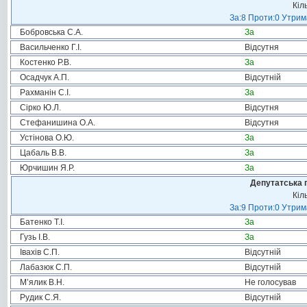
Кіл
За:8 Проти:0 Утрим
Бобровська С.А.
За
Васильченко Г.І.
Відсутня
Костенко Р.В.
За
Осадчук А.П.
Відсутній
Рахманін С.І.
За
Сірко Ю.Л.
Відсутня
Стефанишина О.А.
Відсутня
Устінова О.Ю.
За
Цабаль В.В.
За
Юрчишин Я.Р.
За
Депутатська 
Кіл
За:9 Проти:0 Утрим
Батенко Т.І.
За
Гузь І.В.
За
Івахів С.П.
Відсутній
Лабазюк С.П.
Відсутній
М’ялик В.Н.
Не голосував
Рудик С.Я.
Відсутній