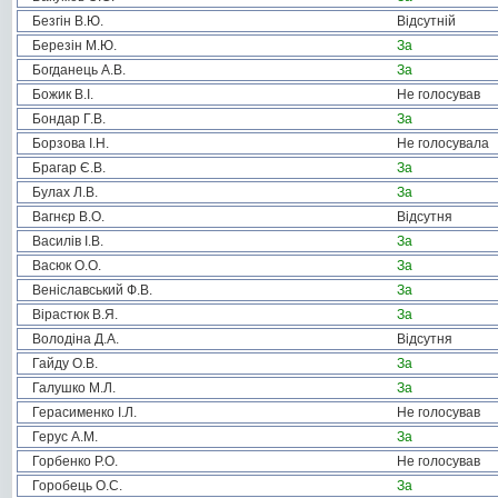
Безгін В.Ю.
Відсутній
Березін М.Ю.
За
Богданець А.В.
За
Божик В.І.
Не голосував
Бондар Г.В.
За
Борзова І.Н.
Не голосувала
Брагар Є.В.
За
Булах Л.В.
За
Вагнєр В.О.
Відсутня
Василів І.В.
За
Васюк О.О.
За
Веніславський Ф.В.
За
Вірастюк В.Я.
За
Володіна Д.А.
Відсутня
Гайду О.В.
За
Галушко М.Л.
За
Герасименко І.Л.
Не голосував
Герус А.М.
За
Горбенко Р.О.
Не голосував
Горобець О.С.
За