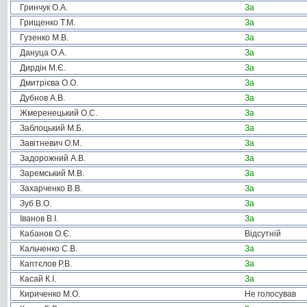
Гринчук О.А.
За
Грищенко Т.М.
За
Гузенко М.В.
За
Дануца О.А.
За
Дирдін М.Є.
За
Дмитрієва О.О.
За
Дубнов А.В.
За
Жмеренецький О.С.
За
Заблоцький М.Б.
За
Завітневич О.М.
За
Задорожний А.В.
За
Заремський М.В.
За
Захарченко В.В.
За
Зуб В.О.
За
Іванов В.І.
За
Кабанов О.Є.
Відсутній
Кальченко С.В.
За
Каптєлов Р.В.
За
Касай К.І.
За
Кириченко М.О.
Не голосував