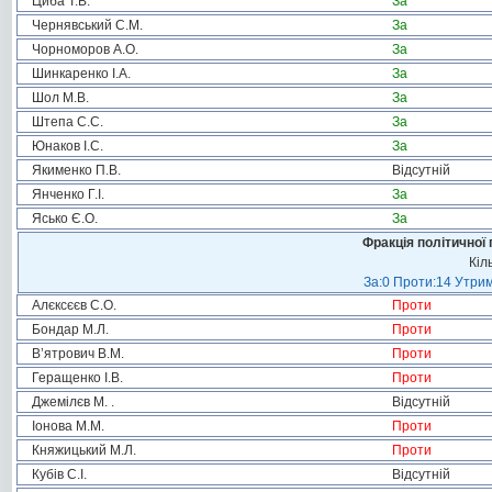
Циба Т.В.
За
Чернявський С.М.
За
Чорноморов А.О.
За
Шинкаренко І.А.
За
Шол М.В.
За
Штепа С.С.
За
Юнаков І.С.
За
Якименко П.В.
Відсутній
Янченко Г.І.
За
Ясько Є.О.
За
Фракція політичної 
Кіл
За:0 Проти:14 Утрим
Алєксєєв С.О.
Проти
Бондар М.Л.
Проти
В’ятрович В.М.
Проти
Геращенко І.В.
Проти
Джемілєв М. .
Відсутній
Іонова М.М.
Проти
Княжицький М.Л.
Проти
Кубів С.І.
Відсутній