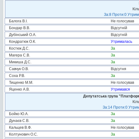
Кіл
За:8 Проти:0 Утрим
Балога В.І.
Не голосував
Бондар В.В.
Відсутній
Дубінський О.А.
Відсутній
Кондратюк О.К.
Утрималась
Костюк Д.С.
За
Магера С.В.
За
Микиша Д.С.
За
Савчук О.В.
Відсутня
Соха Р.В.
За
Тищенко М.М.
Не голосував
Яценко А.В.
Утримався
Депутатська група "Платформа
Кіл
За:14 Проти:0 Утрим
Бойко Ю.А.
За
Дунаєв С.В.
За
Кальцев В.Ф.
Не голосував
Колтунович О.С.
За