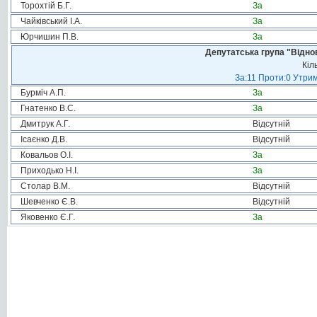
Торохтій Б.Г.
За
Чайківський І.А.
За
Юрчишин П.В.
За
Депутатська група "Віднов
Кіл
За:11 Проти:0 Утрим
Бурміч А.П.
За
Гнатенко В.С.
За
Дмитрук А.Г.
Відсутній
Ісаєнко Д.В.
Відсутній
Ковальов О.І.
За
Приходько Н.І.
За
Столар В.М.
Відсутній
Шевченко Є.В.
Відсутній
Яковенко Є.Г.
За