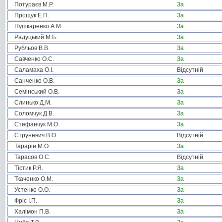
Потураєв М.Р.
За
Прощук Е.П.
За
Пушкаренко А.М.
За
Радуцький М.Б.
За
Рубльов В.В.
За
Савченко О.С.
За
Саламаха О.І.
Відсутній
Санченко О.В.
За
Семінський О.В.
За
Слинько Д.М.
За
Соломчук Д.В.
За
Стефанчук М.О.
За
Струневич В.О.
Відсутній
Тарарін М.О.
За
Тарасов О.С.
Відсутній
Тістик Р.Я.
За
Ткаченко О.М.
За
Устенко О.О.
За
Фріс І.П.
За
Халімон П.В.
За