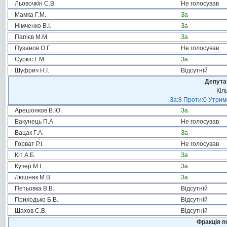
Льовочкін С.В.
Не голосував
Мамка Г.М.
За
Німченко В.І.
За
Папієв М.М.
За
Пузанов О.Г.
Не голосував
Суркіс Г.М.
За
Шуфрич Н.І.
Відсутній
Депута
Кіл
За:8 Проти:0 Утрим
Арешонков В.Ю.
За
Бакунець П.А.
Не голосував
Вацак Г.А.
За
Горват Р.І.
Не голосував
Кіт А.Б.
За
Кучер М.І.
За
Люшняк М.В.
За
Петьовка В.В.
Відсутній
Приходько Б.В.
Відсутній
Шахов С.В.
Відсутній
Фракція п