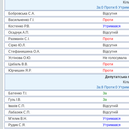
Кіл
За:0 Проти:6 Утрим
Бобровська С.А.
Відсутня
Васильченко Г.І.
Проти
Костенко Р.В.
Утримався
Осадчук А.П.
Відсутній
Рахманін С.І.
Проти
Сірко Ю.Л.
Відсутня
Стефанишина О.А.
Відсутня
Устінова О.Ю.
Не голосувала
Цабаль В.В.
Проти
Юрчишин Я.Р.
Проти
Депутатська 
Кіл
За:8 Проти:0 Утрим
Батенко Т.І.
За
Гузь І.В.
За
Івахів С.П.
Відсутній
Лабазюк С.П.
Відсутній
М’ялик В.Н.
Утримався
Рудик С.Я.
Утримався