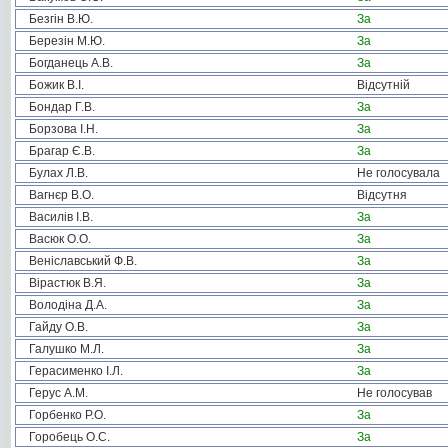
Безгін В.Ю.
За
Березін М.Ю.
За
Богданець А.В.
За
Божик В.І.
Відсутній
Бондар Г.В.
За
Борзова І.Н.
За
Брагар Є.В.
За
Булах Л.В.
Не голосувала
Вагнєр В.О.
Відсутня
Василів І.В.
За
Васюк О.О.
За
Веніславський Ф.В.
За
Вірастюк В.Я.
За
Володіна Д.А.
За
Гайду О.В.
За
Галушко М.Л.
За
Герасименко І.Л.
За
Герус А.М.
Не голосував
Горбенко Р.О.
За
Горобець О.С.
За