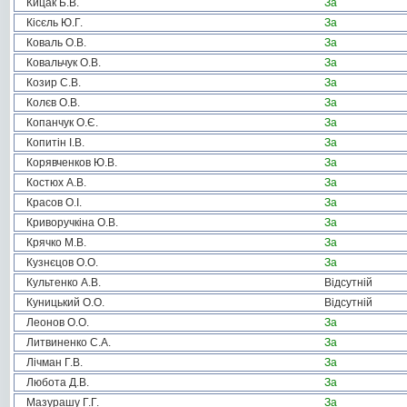
Кицак Б.В.
За
Кісєль Ю.Г.
За
Коваль О.В.
За
Ковальчук О.В.
За
Козир С.В.
За
Колєв О.В.
За
Копанчук О.Є.
За
Копитін І.В.
За
Корявченков Ю.В.
За
Костюх А.В.
За
Красов О.І.
За
Криворучкіна О.В.
За
Крячко М.В.
За
Кузнєцов О.О.
За
Культенко А.В.
Відсутній
Куницький О.О.
Відсутній
Леонов О.О.
За
Литвиненко С.А.
За
Лічман Г.В.
За
Любота Д.В.
За
Мазурашу Г.Г.
За