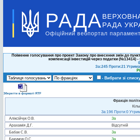
РАДА
ВЕРХОВН
РАДА УКР
Офіційний вебпортал парламент
Поіменне голосування про проект Закону про внесення змін до пункт
компенсації інвестицій через податки (№13414) -
0
За:245 Проти:21 Утрима
Р
- Вибрати зі списк
Зберегти в форматі RTF
Фракція політ
Кіль
За:196 Проти:0 Утрим
Аліксійчук О.В.
За
Арахамія Д.Г.
Відсутній
Бабак С.В.
За
Бакумов О.С.
За