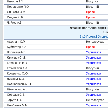
Никорак І.П.
Відсутня
Порошенко П.О.
Відсутній
Синютка О.М.
Проти
Федина С.Р.
Проти
Чийгоз А.З.
Відсутній
Фракція політичної партії
Кіл
За:0 Проти:1 Утрима
Абдуллін О.Р.
Не голосував
Буймістер Л.А.
Проти
Волинець М.Я.
Утримався
Євтушок С.М.
Утримався
Кабаченко В.В.
Утримався
Кожем’якін А.А.
Відсутній
Кучеренко О.Ю.
Утримався
Лукашук Б.О.
Утримався
Наливайченко В.О.
Утримався
Ніколаєнко А.І.
Відсутній
Соболєв С.В.
Утримався
Тарута С.О.
Не голосував
Цимбалюк М.М.
Утримався