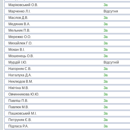
Маріковський О.В.
За
Марченко Л.І.
Відсутня
Маслов Д.В.
За
Медяник В.А.
За
Мельник П.В.
За
Мережко О.О.
За
Михайлюк Г.О.
За
Мокан В.І.
За
Мошенець О.В.
За
Мурдій І.Ю.
Відсутній
Нагорняк С.В.
За
Наталуха Д.А.
За
Неклюдов В.М.
За
Нікітіна М.В.
За
Овчинникова Ю.Ю.
За
Павліш П.В.
За
Павлюк М.В.
За
Пашковський М.І.
За
Петруняк Є.В.
За
Підласа Р.А.
За