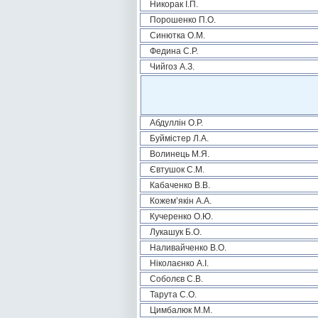
Никорак І.П.
Порошенко П.О.
Синютка О.М.
Федина С.Р.
Чийгоз А.З.
Абдуллін О.Р.
Буймістер Л.А.
Волинець М.Я.
Євтушок С.М.
Кабаченко В.В.
Кожем’якін А.А.
Кучеренко О.Ю.
Лукашук Б.О.
Наливайченко В.О.
Ніколаєнко А.І.
Соболєв С.В.
Тарута С.О.
Цимбалюк М.М.