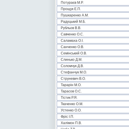
Потураєв М.Р.
Прощук Е.П.
Пушкаренко А.М.
Радуцький М.Б.
Рубльов В.В.
Савченко О.С.
Саламаха О.І.
Санченко О.В.
Семінський О.В.
Слинько Д.М.
Соломчук Д.В.
Стефанчук М.О.
Струневич В.О.
Тарарін М.О.
Тарасов О.С.
Тістик Р.Я.
Ткаченко О.М.
Устенко О.О.
Фріс І.П.
Халімон П.В.