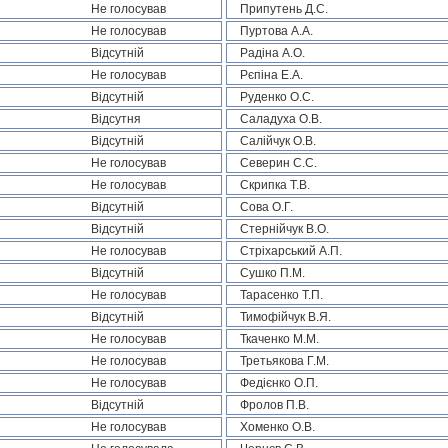
Не голосував
Припутень Д.С.
Не голосував
Пуртова А.А.
Відсутній
Радіна А.О.
Не голосував
Рєпіна Е.А.
Відсутній
Руденко О.С.
Відсутня
Саладуха О.В.
Відсутній
Салійчук О.В.
Не голосував
Северин С.С.
Не голосував
Скрипка Т.В.
Відсутній
Сова О.Г.
Відсутній
Стернійчук В.О.
Не голосував
Стріхарський А.П.
Відсутній
Сушко П.М.
Не голосував
Тарасенко Т.П.
Відсутній
Тимофійчук В.Я.
Не голосував
Ткаченко М.М.
Не голосував
Третьякова Г.М.
Не голосував
Федієнко О.П.
Відсутній
Фролов П.В.
Не голосував
Хоменко О.В.