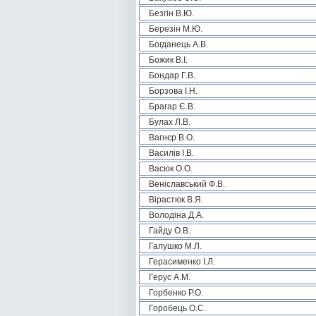
Безгін В.Ю.
Березін М.Ю.
Богданець А.В.
Божик В.І.
Бондар Г.В.
Борзова І.Н.
Брагар Є.В.
Булах Л.В.
Вагнєр В.О.
Василів І.В.
Васюк О.О.
Веніславський Ф.В.
Вірастюк В.Я.
Володіна Д.А.
Гайду О.В.
Галушко М.Л.
Герасименко І.Л.
Герус А.М.
Горбенко Р.О.
Горобець О.С.