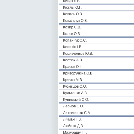
Кицак Б.В.
Кісєль Ю.Г.
Коваль О.В.
Ковальчук О.В.
Козир С.В.
Колєв О.В.
Копанчук О.Є.
Копитін І.В.
Корявченков Ю.В.
Костюх А.В.
Красов О.І.
Криворучкіна О.В.
Крячко М.В.
Кузнєцов О.О.
Культенко А.В.
Куницький О.О.
Леонов О.О.
Литвиненко С.А.
Лічман Г.В.
Любота Д.В.
Мазурашу Г.Г.