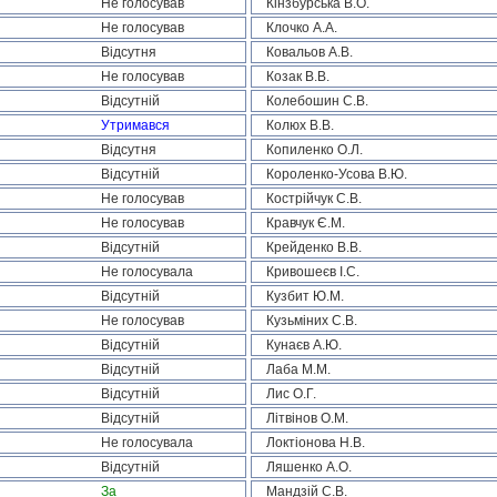
Не голосував
Кінзбурська В.О.
Не голосував
Клочко А.А.
Відсутня
Ковальов А.В.
Не голосував
Козак В.В.
Відсутній
Колебошин С.В.
Утримався
Колюх В.В.
Відсутня
Копиленко О.Л.
Відсутній
Короленко-Усова В.Ю.
Не голосував
Кострійчук С.В.
Не голосував
Кравчук Є.М.
Відсутній
Крейденко В.В.
Не голосувала
Кривошеєв І.С.
Відсутній
Кузбит Ю.М.
Не голосував
Кузьміних С.В.
Відсутній
Кунаєв А.Ю.
Відсутній
Лаба М.М.
Відсутній
Лис О.Г.
Відсутній
Літвінов О.М.
Не голосувала
Локтіонова Н.В.
Відсутній
Ляшенко А.О.
За
Мандзій С.В.