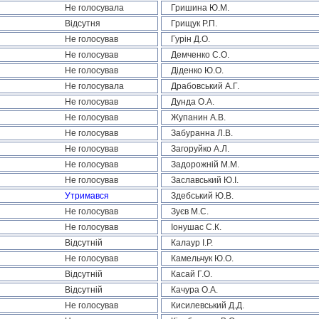
Не голосувала
Гришина Ю.М.
Відсутня
Грищук Р.П.
Не голосував
Гурін Д.О.
Не голосував
Демченко С.О.
Не голосував
Діденко Ю.О.
Не голосувала
Драбовський А.Г.
Не голосував
Дунда О.А.
Не голосував
Жупанин А.В.
Не голосував
Забуранна Л.В.
Не голосував
Загоруйко А.Л.
Не голосував
Задорожній М.М.
Не голосував
Заславський Ю.І.
Утримався
Здебський Ю.В.
Не голосував
Зуєв М.С.
Не голосував
Іонушас С.К.
Відсутній
Калаур І.Р.
Не голосував
Камельчук Ю.О.
Відсутній
Касай Г.О.
Відсутній
Качура О.А.
Не голосував
Кисилевський Д.Д.