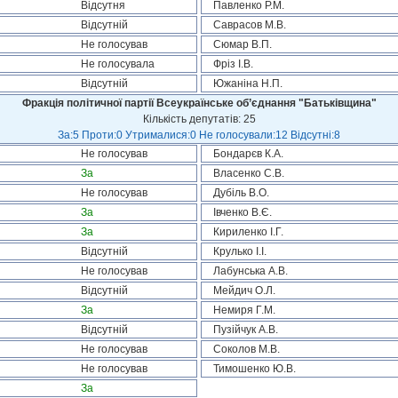
Відсутня
Павленко Р.М.
Відсутній
Саврасов М.В.
Не голосував
Сюмар В.П.
Не голосувала
Фріз І.В.
Відсутній
Южаніна Н.П.
Фракція політичної партії Всеукраїнське об’єднання "Батьківщина"
Кількість депутатів: 25
За:5 Проти:0 Утрималися:0 Не голосували:12 Відсутні:8
Не голосував
Бондарєв К.А.
За
Власенко С.В.
Не голосував
Дубіль В.О.
За
Івченко В.Є.
За
Кириленко І.Г.
Відсутній
Крулько І.І.
Не голосував
Лабунська А.В.
Відсутній
Мейдич О.Л.
За
Немиря Г.М.
Відсутній
Пузійчук А.В.
Не голосував
Соколов М.В.
Не голосував
Тимошенко Ю.В.
За