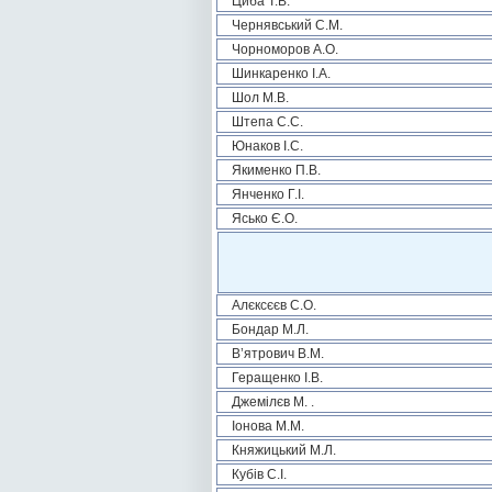
Циба Т.В.
Чернявський С.М.
Чорноморов А.О.
Шинкаренко І.А.
Шол М.В.
Штепа С.С.
Юнаков І.С.
Якименко П.В.
Янченко Г.І.
Ясько Є.О.
Алєксєєв С.О.
Бондар М.Л.
В’ятрович В.М.
Геращенко І.В.
Джемілєв М. .
Іонова М.М.
Княжицький М.Л.
Кубів С.І.