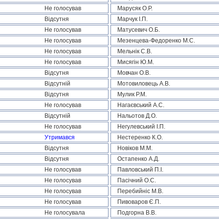
Не голосував
Марусяк О.Р.
Відсутня
Марчук І.П.
Не голосував
Матусевич О.Б.
Не голосував
Мезенцева-Федоренко М.С.
Не голосував
Мельнік С.В.
Не голосував
Мисягін Ю.М.
Відсутня
Мовчан О.В.
Відсутній
Мотовиловець А.В.
Відсутня
Мулик Р.М.
Не голосував
Нагаєвський А.С.
Відсутній
Нальотов Д.О.
Не голосував
Негулевський І.П.
Утримався
Нестеренко К.О.
Відсутня
Новіков М.М.
Відсутня
Остапенко А.Д.
Не голосував
Павловський П.І.
Не голосував
Пасічний О.С.
Не голосував
Перебийніс М.В.
Не голосував
Пивоваров Є.П.
Не голосувала
Подгорна В.В.