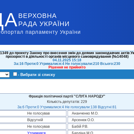
ДА
ВЕРХОВНА
РАДА УКРАЇНИ
ебпортал парламенту України
349 до проекту Закону про внесення змін до деяких законодавчих актів Ук
прозорості в діяльності органів місцевого самоврядування (№14048)
04.11.2025 15:18
За:16 Проти:0 Утрималися:4 Не голосували:210 Всього:230
Рішення не прийнято
- Вибрати зі списку
Фракція політичної партії "СЛУГА НАРОДУ"
Кількість депутатів: 229
За:6 Проти:0 Утрималися:4 Не голосували:138 Відсутні:81
Не голосував
Ананченко М.О.
Відсутній
Арсенюк О.О.
Не голосував
Бабій Р.В.
Утримався
Бардіна М.О.