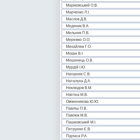
Маріковський О.В.
Марченко Л.І.
Маслов Д.В.
Медяник В.А.
Мельник П.В.
Мережко О.О.
Михайлюк Г.О.
Мокан В.І.
Мошенець О.В.
Мурдій І.Ю.
Нагорняк С.В.
Наталуха Д.А.
Неклюдов В.М.
Нікітіна М.В.
Овчинникова Ю.Ю.
Павліш П.В.
Павлюк М.В.
Пашковський М.І.
Петруняк Є.В.
Підласа Р.А.