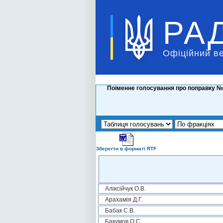
РА
Офіційний в
Поіменне голосування про поправку №1
Зберегти в форматі RTF
Аліксійчук О.В.
Арахамія Д.Г.
Бабак С.В.
Бакумов О.С.