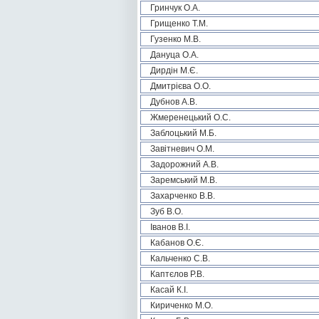
Гринчук О.А.
Грищенко Т.М.
Гузенко М.В.
Дануца О.А.
Дирдін М.Є.
Дмитрієва О.О.
Дубнов А.В.
Жмеренецький О.С.
Заблоцький М.Б.
Завітневич О.М.
Задорожний А.В.
Заремський М.В.
Захарченко В.В.
Зуб В.О.
Іванов В.І.
Кабанов О.Є.
Кальченко С.В.
Каптєлов Р.В.
Касай К.І.
Кириченко М.О.