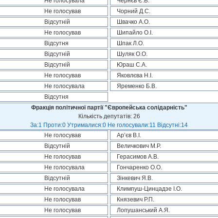
Не голосувала
Чернєв Є.В.
Не голосував
Чорний Д.С.
Відсутній
Швачко А.О.
Не голосував
Шипайло О.І.
Відсутня
Шпак Л.О.
Відсутній
Шуляк О.О.
Відсутній
Юраш С.А.
Не голосував
Яковлєва Н.І.
Не голосувала
Яременко Б.В.
Відсутня
Фракція політичної партії "Європейська солідарність"
Кількість депутатів: 26
За:1 Проти:0 Утрималися:0 Не голосували:11 Відсутні:14
Не голосував
Ар’єв В.І.
Відсутній
Величкович М.Р.
Не голосував
Герасимов А.В.
Не голосувала
Гончаренко О.О.
Відсутній
Зінкевич Я.В.
Не голосувала
Климпуш-Цинцадзе І.О.
Не голосував
Князевич Р.П.
Не голосував
Лопушанський А.Я.