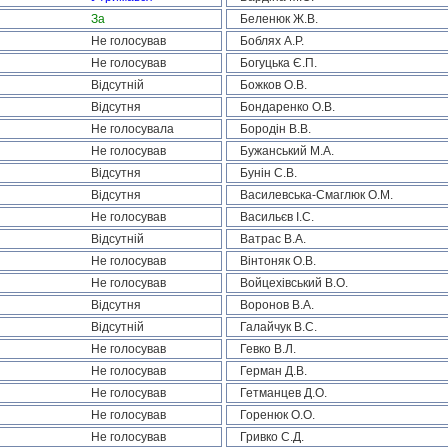
За
Беленюк Ж.В.
Не голосував
Боблях А.Р.
Не голосував
Богуцька Є.П.
Відсутній
Божков О.В.
Відсутня
Бондаренко О.В.
Не голосувала
Бородін В.В.
Не голосував
Бужанський М.А.
Відсутня
Бунін С.В.
Відсутня
Василевська-Смаглюк О.М.
Не голосував
Васильєв І.С.
Відсутній
Ватрас В.А.
Не голосував
Вінтоняк О.В.
Не голосував
Войцехівський В.О.
Відсутня
Воронов В.А.
Відсутній
Галайчук В.С.
Не голосував
Гевко В.Л.
Не голосував
Герман Д.В.
Не голосував
Гетманцев Д.О.
Не голосував
Горенюк О.О.
Не голосував
Гривко С.Д.