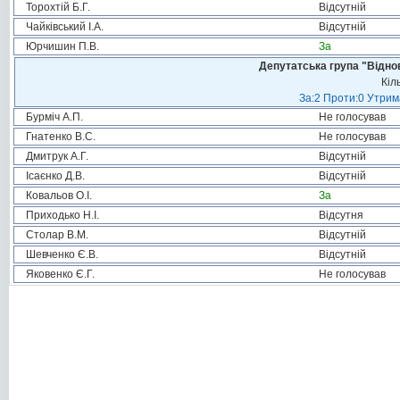
Торохтій Б.Г.
Відсутній
Чайківський І.А.
Відсутній
Юрчишин П.В.
За
Депутатська група "Віднов
Кіл
За:2 Проти:0 Утрим
Бурміч А.П.
Не голосував
Гнатенко В.С.
Не голосував
Дмитрук А.Г.
Відсутній
Ісаєнко Д.В.
Відсутній
Ковальов О.І.
За
Приходько Н.І.
Відсутня
Столар В.М.
Відсутній
Шевченко Є.В.
Відсутній
Яковенко Є.Г.
Не голосував