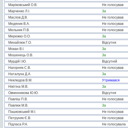
Маріковський О.В.
Не голосував
Марченко Л.І.
За
Маслов Д.В.
Не голосував
Медяник В.А.
Не голосував
Мельник П.В.
Не голосував
Мережко О.О.
За
Михайлюк Г.О.
Відсутня
Мокан В.І.
За
Мошенець О.В.
За
Мурдій І.Ю.
Відсутній
Нагорняк С.В.
Не голосував
Наталуха Д.А.
За
Неклюдов В.М.
Утримався
Нікітіна М.В.
За
Овчинникова Ю.Ю.
Відсутня
Павліш П.В.
Не голосував
Павлюк М.В.
За
Пашковський М.І.
Не голосував
Петруняк Є.В.
Не голосував
Підласа Р.А.
Не голосувала