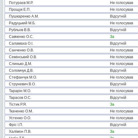
Потураєв М.Р.
Не голосував
Прощук Е.П.
Не голосував
Пушкаренко А.М.
Відсутній
Радуцький М.Б.
Не голосував
Рубльов В.В.
Відсутній
Савченко О.С.
За
Саламаха О.І.
Відсутній
Санченко О.В.
Не голосував
Семінський О.В.
Не голосував
Слинько Д.М.
Не голосував
Соломчук Д.В.
Відсутній
Стефанчук М.О.
Не голосував
Струневич В.О.
Відсутній
Тарарін М.О.
Не голосував
Тарасов О.С.
Відсутній
Тістик Р.Я.
За
Ткаченко О.М.
Не голосував
Устенко О.О.
Не голосував
Фріс І.П.
Відсутній
Халімон П.В.
За