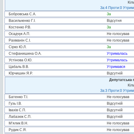
Кіл
За:4 Проти:0 Утрим
Бобровська С.А.
За
Васильченко Г.І.
Відсутня
Костенко Р.В.
За
Осадчук А.П.
Не голосував
Рахманін С.І.
Не голосував
Сірко Ю.Л.
За
Стефанишина О.А.
Утрималась
Устінова О.Ю.
Утрималась
Цабаль В.В.
Утримався
Юрчишин Я.Р.
Відсутній
Депутатська 
Кіл
За:3 Проти:0 Утрим
Батенко Т.І.
Не голосував
Гузь І.В.
Відсутній
Івахів С.П.
Відсутній
Лабазюк С.П.
Відсутній
М’ялик В.Н.
Не голосував
Рудик С.Я.
Не голосував