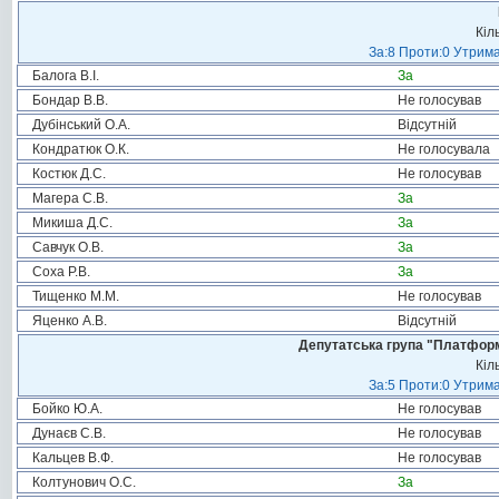
Кіл
За:8 Проти:0 Утрима
Балога В.І.
За
Бондар В.В.
Не голосував
Дубінський О.А.
Відсутній
Кондратюк О.К.
Не голосувала
Костюк Д.С.
Не голосував
Магера С.В.
За
Микиша Д.С.
За
Савчук О.В.
За
Соха Р.В.
За
Тищенко М.М.
Не голосував
Яценко А.В.
Відсутній
Депутатська група "Платформа
Кіл
За:5 Проти:0 Утрима
Бойко Ю.А.
Не голосував
Дунаєв С.В.
Не голосував
Кальцев В.Ф.
Не голосував
Колтунович О.С.
За