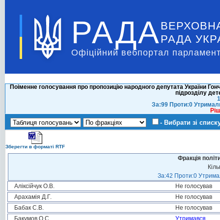
РАДА
ВЕРХОВН
РАДА УКР
Офіційний вебпортал парламент
Поіменне голосування про пропозицію народного депутата України Гонч
підрозділу дет
1
За:99 Проти:0 Утримал
Ріш
- Вибрати зі списк
Зберегти в форматі RTF
Фракція політ
Кіль
За:42 Проти:0 Утримал
Аліксійчук О.В.
Не голосував
Арахамія Д.Г.
Не голосував
Бабак С.В.
Не голосував
Бакумов О.С.
Утримався