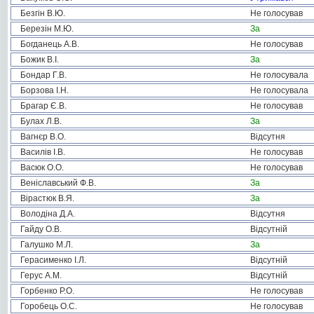
Безгін В.Ю.
Не голосував
Березін М.Ю.
За
Богданець А.В.
Не голосував
Божик В.І.
За
Бондар Г.В.
Не голосувала
Борзова І.Н.
Не голосувала
Брагар Є.В.
Не голосував
Булах Л.В.
За
Вагнєр В.О.
Відсутня
Василів І.В.
Не голосував
Васюк О.О.
Не голосував
Веніславський Ф.В.
За
Вірастюк В.Я.
За
Володіна Д.А.
Відсутня
Гайду О.В.
Відсутній
Галушко М.Л.
За
Герасименко І.Л.
Відсутній
Герус А.М.
Відсутній
Горбенко Р.О.
Не голосував
Горобець О.С.
Не голосував