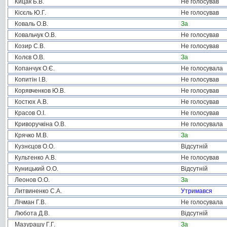
Кицак Б.В.
Не голосував
Кісєль Ю.Г.
Не голосував
Коваль О.В.
За
Ковальчук О.В.
Не голосував
Козир С.В.
Не голосував
Колєв О.В.
За
Копанчук О.Є.
Не голосувала
Копитін І.В.
Не голосував
Корявченков Ю.В.
Не голосував
Костюх А.В.
Не голосував
Красов О.І.
Не голосував
Криворучкіна О.В.
Не голосувала
Крячко М.В.
За
Кузнєцов О.О.
Відсутній
Культенко А.В.
Не голосував
Куницький О.О.
Відсутній
Леонов О.О.
За
Литвиненко С.А.
Утримався
Лічман Г.В.
Не голосувала
Любота Д.В.
Відсутній
Мазурашу Г.Г.
За