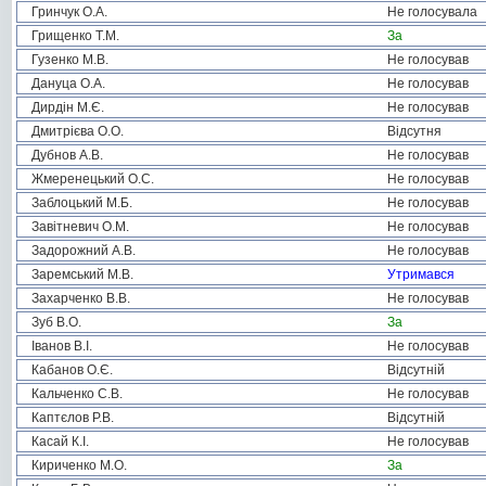
Гринчук О.А.
Не голосувала
Грищенко Т.М.
За
Гузенко М.В.
Не голосував
Дануца О.А.
Не голосував
Дирдін М.Є.
Не голосував
Дмитрієва О.О.
Відсутня
Дубнов А.В.
Не голосував
Жмеренецький О.С.
Не голосував
Заблоцький М.Б.
Не голосував
Завітневич О.М.
Не голосував
Задорожний А.В.
Не голосував
Заремський М.В.
Утримався
Захарченко В.В.
Не голосував
Зуб В.О.
За
Іванов В.І.
Не голосував
Кабанов О.Є.
Відсутній
Кальченко С.В.
Не голосував
Каптєлов Р.В.
Відсутній
Касай К.І.
Не голосував
Кириченко М.О.
За