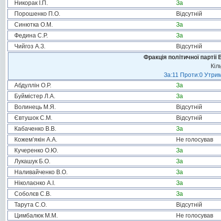
Никорак І.П.
За
Порошенко П.О.
Відсутній
Синютка О.М.
За
Федина С.Р.
За
Чийгоз А.З.
Відсутній
Фракція політичної партії
Кіл
За:11 Проти:0 Утрим
Абдуллін О.Р.
За
Буймістер Л.А.
За
Волинець М.Я.
Відсутній
Євтушок С.М.
Відсутній
Кабаченко В.В.
За
Кожем’якін А.А.
Не голосував
Кучеренко О.Ю.
За
Лукашук Б.О.
За
Наливайченко В.О.
За
Ніколаєнко А.І.
За
Соболєв С.В.
За
Тарута С.О.
Відсутній
Цимбалюк М.М.
Не голосував