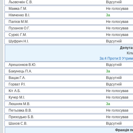
Льовочкін С.В.
Відсутній
Мамка Г.М.
Не голосував
Німченко В.І.
За
Папієв М.М.
Не голосував
Пузанов О.Г.
Не голосував
Суркіс Г.М.
Не голосував
Шуфрич Н.І.
Відсутній
Депута
Кіл
За:4 Проти:0 Утрим
Арешонков В.Ю.
Відсутній
Бакунець П.А.
За
Вацак Г.А.
Відсутній
Горват Р.І.
Відсутній
Кіт А.Б.
Не голосував
Кучер М.І.
Не голосував
Люшняк М.В.
За
Петьовка В.В.
Не голосував
Приходько Б.В.
Не голосував
Шахов С.В.
Відсутній
Фракція п