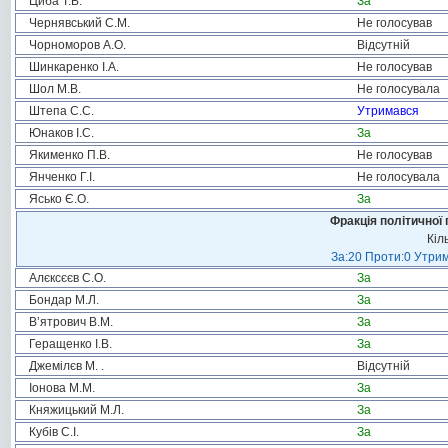
Циба Т.В.
За
Чернявський С.М.
Не голосував
Чорноморов А.О.
Відсутній
Шинкаренко І.А.
Не голосував
Шол М.В.
Не голосувала
Штепа С.С.
Утримався
Юнаков І.С.
За
Якименко П.В.
Не голосував
Янченко Г.І.
Не голосувала
Ясько Є.О.
За
Фракція політичної 
Кіл
За:20 Проти:0 Утрим
Алєксєєв С.О.
За
Бондар М.Л.
За
В’ятрович В.М.
За
Геращенко І.В.
За
Джемілєв М. .
Відсутній
Іонова М.М.
За
Княжицький М.Л.
За
Кубів С.І.
За