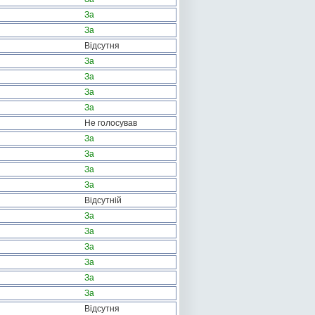
За
За
Відсутня
За
За
За
За
Не голосував
За
За
За
За
Відсутній
За
За
За
За
За
За
Відсутня