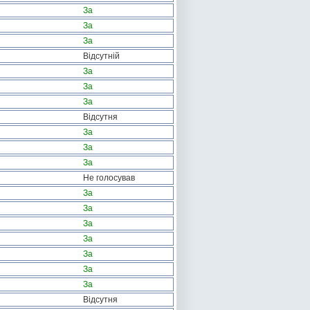
За
За
За
Відсутній
За
За
За
Відсутня
За
За
За
Не голосував
За
За
За
За
За
За
За
Відсутня