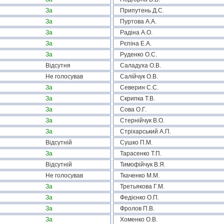
За
Припутень Д.С.
За
Пуртова А.А.
За
Радіна А.О.
За
Рєпіна Е.А.
За
Руденко О.С.
Відсутня
Саладуха О.В.
Не голосував
Салійчук О.В.
За
Северин С.С.
За
Скрипка Т.В.
За
Сова О.Г.
За
Стернійчук В.О.
За
Стріхарський А.П.
Відсутній
Сушко П.М.
За
Тарасенко Т.П.
Відсутній
Тимофійчук В.Я.
Не голосував
Ткаченко М.М.
За
Третьякова Г.М.
За
Федієнко О.П.
За
Фролов П.В.
За
Хоменко О.В.