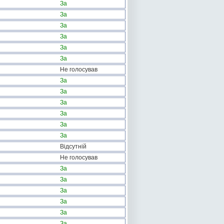
За
За
За
За
За
За
Не голосував
За
За
За
За
За
За
Відсутній
Не голосував
За
За
За
За
За
За