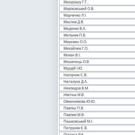
Мазурашу Г.Г.
Маріковський О.В.
Марченко Л.І.
Маслов Д.В.
Медяник В.А.
Мельник П.В.
Мережко О.О.
Михайлюк Г.О.
Мокан В.І.
Мошенець О.В.
Мурдій І.Ю.
Нагорняк С.В.
Наталуха Д.А.
Неклюдов В.М.
Нікітіна М.В.
Овчинникова Ю.Ю.
Павліш П.В.
Павлюк М.В.
Пашковський М.І.
Петруняк Є.В.
Підласа Р.А.