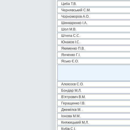
Циба Т.В.
Чернявський С.М.
Чорноморов А.О.
Шинкаренко І.А.
Шол М.В.
Штепа С.С.
Юнаков І.С.
Якименко П.В.
Янченко Г.І.
Ясько Є.О.
Алєксєєв С.О.
Бондар М.Л.
В’ятрович В.М.
Геращенко І.В.
Джемілєв М. .
Іонова М.М.
Княжицький М.Л.
Кубів С.І.