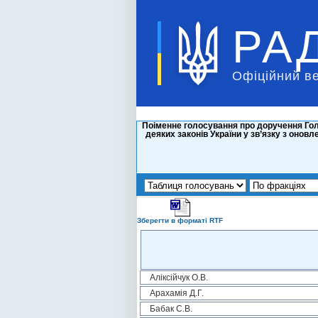
РА
Офіційний в
Поіменне голосування про доручення Гол
деяких законів України у зв’язку з онов
Зберегти в форматі RTF
Аліксійчук О.В.
Арахамія Д.Г.
Бабак С.В.