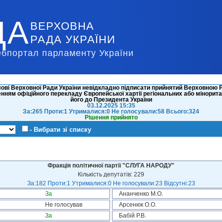
ДА
ВЕРХОВНА
РАДА УКРАЇНИ
ебпортал парламенту України
ові Верховної Ради України невідкладно підписати прийнятий Верховною Р
ленням офіційного перекладу Європейської хартії регіональних або мінори
його до Президента України
03.12.2025 15:35
За:265 Проти:1 Утрималися:0 Не голосували:58 Всього:324
Рішення прийнято
- Вибрати зі списку
Фракція політичної партії "СЛУГА НАРОДУ"
Кількість депутатів: 229
За:182 Проти:1 Утрималися:0 Не голосували:23 Відсутні:23
За
Ананченко М.О.
Не голосував
Арсенюк О.О.
За
Бабій Р.В.