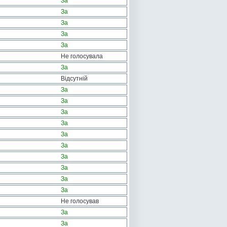
За
За
За
За
За
Не голосувала
За
Відсутній
За
За
За
За
За
За
За
За
За
За
Не голосував
За
За