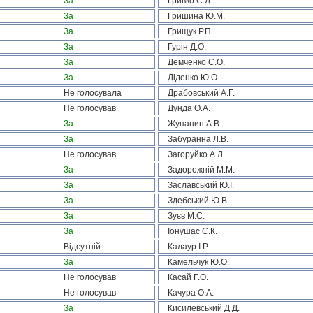
За
Гривко С.Д.
За
Гришина Ю.М.
За
Грищук Р.П.
За
Гурін Д.О.
За
Демченко С.О.
За
Діденко Ю.О.
Не голосувала
Драбовський А.Г.
Не голосував
Дунда О.А.
За
Жупанин А.В.
За
Забуранна Л.В.
Не голосував
Загоруйко А.Л.
За
Задорожній М.М.
За
Заславський Ю.І.
За
Здебський Ю.В.
За
Зуєв М.С.
За
Іонушас С.К.
Відсутній
Калаур І.Р.
За
Камельчук Ю.О.
Не голосував
Касай Г.О.
Не голосував
Качура О.А.
За
Кисилевський Д.Д.