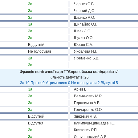
За
Чернєв Є.В.
За
Чорний Д.С.
За
Швачко А.О.
За
Шипайло О.І.
За
Шпак Л.О.
За
Шуляк О.О.
Відсутній
Юраш С.А.
Не голосував
Яковлєва Н.І.
За
Яременко Б.В.
За
Фракція політичної партії "Європейська солідарність"
Кількість депутатів: 26
За:19 Проти:0 Утрималися:0 Не голосували:2 Відсутні:5
За
Ар’єв В.І.
За
Величкович М.Р.
За
Герасимов А.В.
За
Гончаренко О.О.
Відсутній
Зінкевич Я.В.
Відсутня
Климпуш-Цинцадзе І.О.
За
Князевич Р.П.
За
Лопушанський А.Я.