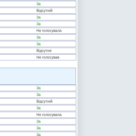
За
Відсутній
За
За
Не голосувала
За
За
Відсутня
Не голосував
За
За
Відсутній
За
Не голосувала
За
За
За