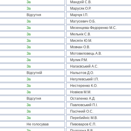
За
Мандзій С.В.
За
Марусяк О.Р.
Відсутня
Марчук І.П.
За
Матусевич О.Б.
За
Мезенцева-Федоренко М.С.
За
Мельнік С.В.
За
Мисягін Ю.М.
За
Мовчан О.В.
За
Мотовиловець А.В.
За
Мулик Р.М.
За
Нагаєвський А.С.
Відсутній
Нальотов Д.О.
За
Негулевський І.П.
За
Нестеренко К.О.
За
Новіков М.М.
Відсутня
Остапенко А.Д.
За
Павловський П.І.
За
Пасічний О.С.
За
Перебийніс М.В.
Не голосував
Пивоваров Є.П.
За
Подгорна В.В.