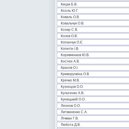
Кицак Б.В.
Кісєль Ю.Г.
Коваль О.В.
Ковальчук О.В.
Козир С.В.
Колєв О.В.
Копанчук О.Є.
Копитін І.В.
Корявченков Ю.В.
Костюх А.В.
Красов О.І.
Криворучкіна О.В.
Крячко М.В.
Кузнєцов О.О.
Культенко А.В.
Куницький О.О.
Леонов О.О.
Литвиненко С.А.
Лічман Г.В.
Любота Д.В.