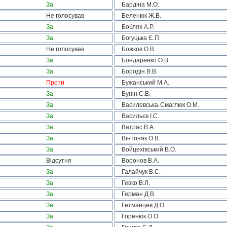
За
Бардіна М.О.
Не голосував
Беленюк Ж.В.
За
Боблях А.Р.
За
Богуцька Є.П.
Не голосував
Божков О.В.
За
Бондаренко О.В.
За
Бородін В.В.
Проти
Бужанський М.А.
За
Бунін С.В.
За
Василевська-Смаглюк О.М.
За
Васильєв І.С.
За
Ватрас В.А.
За
Вінтоняк О.В.
За
Войцехівський В.О.
Відсутня
Воронов В.А.
За
Галайчук В.С.
За
Гевко В.Л.
За
Герман Д.В.
За
Гетманцев Д.О.
За
Горенюк О.О.