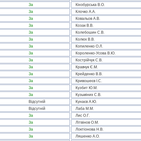
За
Кінзбурська В.О.
За
Клочко А.А.
За
Ковальов А.В.
За
Козак В.В.
За
Колебошин С.В.
За
Колюх В.В.
За
Копиленко О.Л.
За
Короленко-Усова В.Ю.
За
Кострійчук С.В.
За
Кравчук Є.М.
За
Крейденко В.В.
За
Кривошеєв І.С.
За
Кузбит Ю.М.
За
Кузьміних С.В.
Відсутній
Кунаєв А.Ю.
Відсутній
Лаба М.М.
За
Лис О.Г.
За
Літвінов О.М.
За
Локтіонова Н.В.
За
Ляшенко А.О.