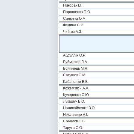
Никорак І.П.
Порошенко П.О.
Синютка О.М.
Федина С.Р.
Чийгоз А.З.
Абдуллін О.Р.
Буймістер Л.А.
Волинець М.Я.
Євтушок С.М.
Кабаченко В.В.
Кожем’якін А.А.
Кучеренко О.Ю.
Лукашук Б.О.
Наливайченко В.О.
Ніколаєнко А.І.
Соболєв С.В.
Тарута С.О.