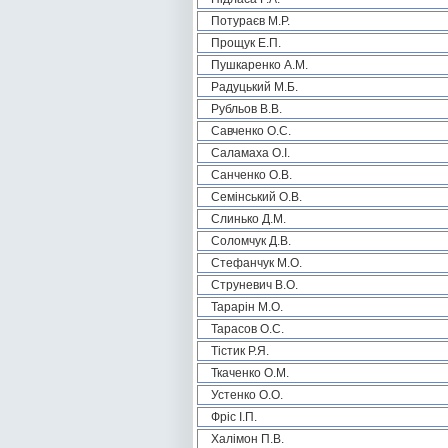
Потураєв М.Р.
Прощук Е.П.
Пушкаренко А.М.
Радуцький М.Б.
Рубльов В.В.
Савченко О.С.
Саламаха О.І.
Санченко О.В.
Семінський О.В.
Слинько Д.М.
Соломчук Д.В.
Стефанчук М.О.
Струневич В.О.
Тарарін М.О.
Тарасов О.С.
Тістик Р.Я.
Ткаченко О.М.
Устенко О.О.
Фріс І.П.
Халімон П.В.