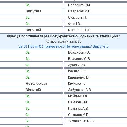
За
Павленко Р.М.
Відсутній
Саврасов М.В.
За
Сюмар В.П.
За
Фріз І.В.
Відсутній
Южаніна Н.П.
Фракція політичної партії Всеукраїнське об’єднання "Батьківщина"
Кількість депутатів: 25
За:13 Проти:0 Утрималися:0 Не голосували:7 Відсутні:5
За
Бондарєв К.А.
За
Власенко С.В.
За
Дубіль В.О.
За
Івченко В.Є.
За
Кириленко І.Г.
Не голосував
Крулько І.І.
Відсутній
Лабунська А.В.
За
Мейдич О.Л.
За
Немиря Г.М.
За
Пузійчук А.В.
За
Соколов М.В.
За
Тимошенко Ю.В.