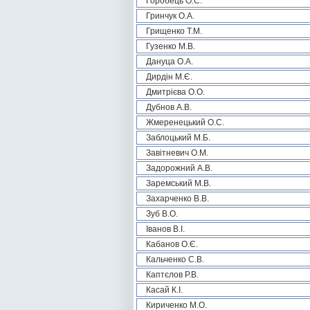
Горобець О.С.
Гринчук О.А.
Грищенко Т.М.
Гузенко М.В.
Дануца О.А.
Дирдін М.Є.
Дмитрієва О.О.
Дубнов А.В.
Жмеренецький О.С.
Заблоцький М.Б.
Завітневич О.М.
Задорожний А.В.
Заремський М.В.
Захарченко В.В.
Зуб В.О.
Іванов В.І.
Кабанов О.Є.
Кальченко С.В.
Каптєлов Р.В.
Касай К.І.
Кириченко М.О.