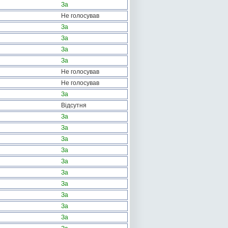
За
Не голосував
За
За
За
За
Не голосував
Не голосував
За
Відсутня
За
За
За
За
За
За
За
За
За
За