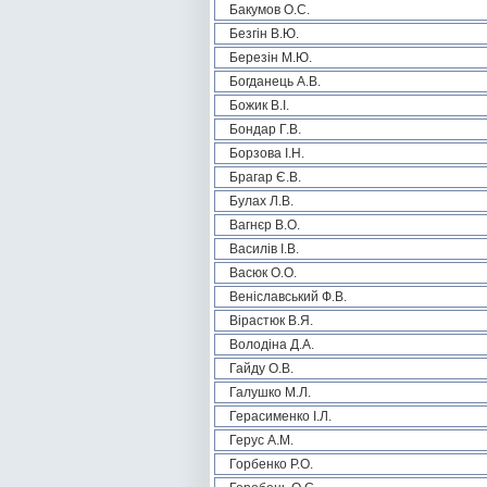
Бакумов О.С.
Безгін В.Ю.
Березін М.Ю.
Богданець А.В.
Божик В.І.
Бондар Г.В.
Борзова І.Н.
Брагар Є.В.
Булах Л.В.
Вагнєр В.О.
Василів І.В.
Васюк О.О.
Веніславський Ф.В.
Вірастюк В.Я.
Володіна Д.А.
Гайду О.В.
Галушко М.Л.
Герасименко І.Л.
Герус А.М.
Горбенко Р.О.