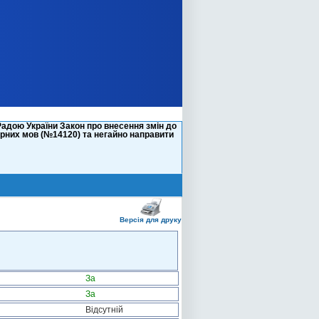
адою України Закон про внесення змін до
тарних мов (№14120) та негайно направити
Версія для друку
За
За
Відсутній