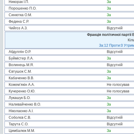
Никорак І.П.
За
Порошенко П.О.
За
Синютка О.М.
За
Федина С.Р.
За
Чийгоз А.З.
Відсутній
Фракція політичної партії
Кіл
За:12 Проти:0 Утрим
Абдуллін О.Р.
Відсутній
Буймістер Л.А.
За
Волинець М.Я.
Відсутній
Євтушок С.М.
За
Кабаченко В.В.
За
Кожем’якін А.А.
Не голосував
Кучеренко О.Ю.
Не голосував
Лукашук Б.О.
За
Наливайченко В.О.
За
Ніколаєнко А.І.
За
Соболєв С.В.
Відсутній
Тарута С.О.
Відсутній
Цимбалюк М.М.
За