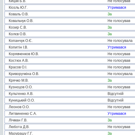
Кицак Б.В.
Не голосував
Кісєль Ю.Г.
Утримався
Коваль О.В.
За
Ковальчук О.В.
Не голосував
Козир С.В.
За
Колєв О.В.
За
Копанчук О.Є.
Не голосувала
Копитін І.В.
Утримався
Корявченков Ю.В.
Не голосував
Костюх А.В.
Не голосував
Красов О.І.
Не голосував
Криворучкіна О.В.
Не голосувала
Крячко М.В.
За
Кузнєцов О.О.
Не голосував
Культенко А.В.
Відсутній
Куницький О.О.
Відсутній
Леонов О.О.
Не голосував
Литвиненко С.А.
Утримався
Лічман Г.В.
За
Любота Д.В.
Не голосував
Мазурашу Г.Г.
За