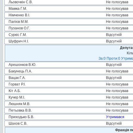
Льовочкін С.В.
Не голосував
Мамка Г.М.
Не голосував
Німченко В.І.
Не голосував
Папієв М.М.
Не голосував
Пузанов О.Г.
Не голосував
Суркіс Г.М.
Відсутній
Шуфрич Н.І.
Відсутній
Депута
Кіл
За:0 Проти:0 Утрима
Арешонков В.Ю.
Відсутній
Бакунець П.А.
Не голосував
Вацак Г.А.
Відсутній
Горват Р.І.
Не голосував
Кіт А.Б.
Не голосував
Кучер М.І.
Не голосував
Люшняк М.В.
Не голосував
Петьовка В.В.
Не голосував
Приходько Б.В.
Утримався
Шахов С.В.
Відсутній
Фракція п