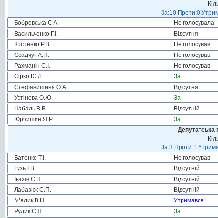
Кіл
За:10 Проти:0 Утрим
Бобровська С.А.
Не голосувала
Васильченко Г.І.
Відсутня
Костенко Р.В.
Не голосував
Осадчук А.П.
Не голосував
Рахманін С.І.
Не голосував
Сірко Ю.Л.
За
Стефанишина О.А.
Відсутня
Устінова О.Ю.
За
Цабаль В.В.
Відсутній
Юрчишин Я.Р.
За
Депутатська 
Кіл
За:3 Проти:1 Утрима
Батенко Т.І.
Не голосував
Гузь І.В.
Відсутній
Івахів С.П.
Відсутній
Лабазюк С.П.
Відсутній
М’ялик В.Н.
Утримався
Рудик С.Я.
За