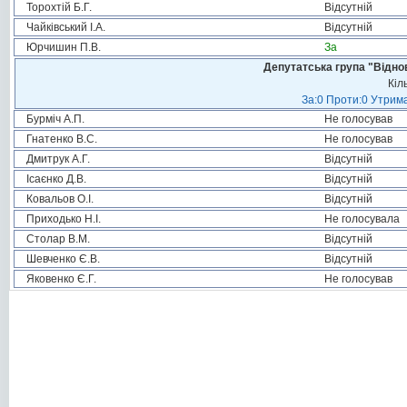
Торохтій Б.Г.
Відсутній
Чайківський І.А.
Відсутній
Юрчишин П.В.
За
Депутатська група "Віднов
Кіл
За:0 Проти:0 Утрима
Бурміч А.П.
Не голосував
Гнатенко В.С.
Не голосував
Дмитрук А.Г.
Відсутній
Ісаєнко Д.В.
Відсутній
Ковальов О.І.
Відсутній
Приходько Н.І.
Не голосувала
Столар В.М.
Відсутній
Шевченко Є.В.
Відсутній
Яковенко Є.Г.
Не голосував