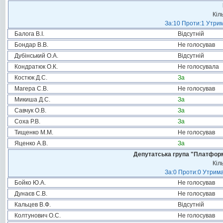
Кіл
За:10 Проти:1 Утрим
Балога В.І.
Відсутній
Бондар В.В.
Не голосував
Дубінський О.А.
Відсутній
Кондратюк О.К.
Не голосувала
Костюк Д.С.
За
Магера С.В.
Не голосував
Микиша Д.С.
За
Савчук О.В.
За
Соха Р.В.
За
Тищенко М.М.
Не голосував
Яценко А.В.
За
Депутатська група "Платформа
Кіл
За:0 Проти:0 Утрима
Бойко Ю.А.
Не голосував
Дунаєв С.В.
Не голосував
Кальцев В.Ф.
Відсутній
Колтунович О.С.
Не голосував