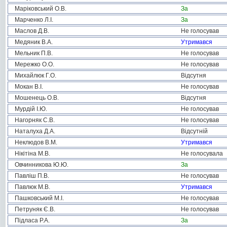
Маріковський О.В.
За
Марченко Л.І.
За
Маслов Д.В.
Не голосував
Медяник В.А.
Утримався
Мельник П.В.
Не голосував
Мережко О.О.
Не голосував
Михайлюк Г.О.
Відсутня
Мокан В.І.
Не голосував
Мошенець О.В.
Відсутня
Мурдій І.Ю.
Не голосував
Нагорняк С.В.
Не голосував
Наталуха Д.А.
Відсутній
Неклюдов В.М.
Утримався
Нікітіна М.В.
Не голосувала
Овчинникова Ю.Ю.
За
Павліш П.В.
Не голосував
Павлюк М.В.
Утримався
Пашковський М.І.
Не голосував
Петруняк Є.В.
Не голосував
Підласа Р.А.
За