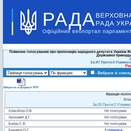
РАДА
ВЕРХОВН
РАДА УКР
Офіційний вебпортал парламент
Поіменне голосування про пропозицію народного депутата України Же
Державної прикордо
1
За:87 Проти:4 Утримал
Ріш
- Вибрати зі списк
Зберегти в форматі RTF
Фракція політ
Кіль
За:35 Проти:2 Утримал
Аліксійчук О.В.
Не голосував
Арахамія Д.Г.
Не голосував
Бабак С.В.
Не голосував
Бакумов О.С.
Утримався