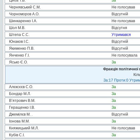
Циба Т.В.
За
Чернявський С.М.
Не голосував
Чорноморов А.О.
Відсутній
Шинкаренко І.А.
Не голосував
Шол М.В.
Відсутня
Штепа С.С.
Утримався
Юнаков І.С.
Відсутній
Якименко П.В.
Відсутній
Янченко Г.І.
Не голосувала
Ясько Є.О.
За
Фракція політичної 
Кіл
За:17 Проти:0 Утрим
Алєксєєв С.О.
За
Бондар М.Л.
За
В’ятрович В.М.
За
Геращенко І.В.
За
Джемілєв М. .
Відсутній
Іонова М.М.
За
Княжицький М.Л.
Не голосував
Кубів С.І.
За