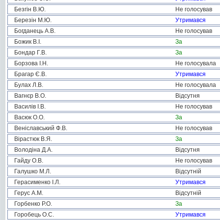
Безгін В.Ю.
Не голосував
Березін М.Ю.
Утримався
Богданець А.В.
Не голосував
Божик В.І.
За
Бондар Г.В.
За
Борзова І.Н.
Не голосувала
Брагар Є.В.
Утримався
Булах Л.В.
Не голосувала
Вагнєр В.О.
Відсутня
Василів І.В.
Не голосував
Васюк О.О.
За
Веніславський Ф.В.
Не голосував
Вірастюк В.Я.
За
Володіна Д.А.
Відсутня
Гайду О.В.
Не голосував
Галушко М.Л.
Відсутній
Герасименко І.Л.
Утримався
Герус А.М.
Відсутній
Горбенко Р.О.
За
Горобець О.С.
Утримався