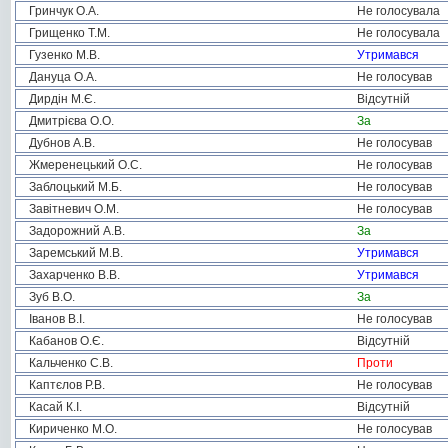
Гринчук О.А.
Не голосувала
Грищенко Т.М.
Не голосувала
Гузенко М.В.
Утримався
Дануца О.А.
Не голосував
Дирдін М.Є.
Відсутній
Дмитрієва О.О.
За
Дубнов А.В.
Не голосував
Жмеренецький О.С.
Не голосував
Заблоцький М.Б.
Не голосував
Завітневич О.М.
Не голосував
Задорожний А.В.
За
Заремський М.В.
Утримався
Захарченко В.В.
Утримався
Зуб В.О.
За
Іванов В.І.
Не голосував
Кабанов О.Є.
Відсутній
Кальченко С.В.
Проти
Каптєлов Р.В.
Не голосував
Касай К.І.
Відсутній
Кириченко М.О.
Не голосував