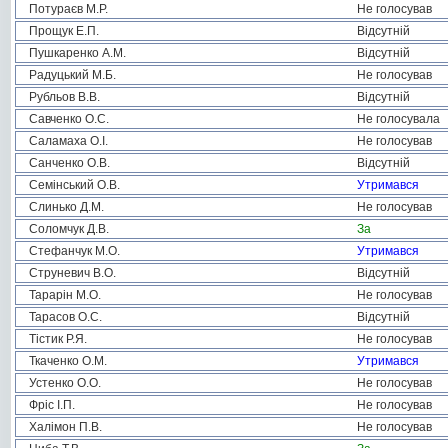
Потураєв М.Р.
Не голосував
Прощук Е.П.
Відсутній
Пушкаренко А.М.
Відсутній
Радуцький М.Б.
Не голосував
Рубльов В.В.
Відсутній
Савченко О.С.
Не голосувала
Саламаха О.І.
Не голосував
Санченко О.В.
Відсутній
Семінський О.В.
Утримався
Слинько Д.М.
Не голосував
Соломчук Д.В.
За
Стефанчук М.О.
Утримався
Струневич В.О.
Відсутній
Тарарін М.О.
Не голосував
Тарасов О.С.
Відсутній
Тістик Р.Я.
Не голосував
Ткаченко О.М.
Утримався
Устенко О.О.
Не голосував
Фріс І.П.
Не голосував
Халімон П.В.
Не голосував