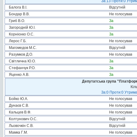
За:13 Проти:0 Утрим
Балога В.І.
Відсутній
Бондар В.В.
Не голосував
Гриб В.О.
За
Загородній Ю.І.
За
Корнієнко О.С.
За
Лерос Г.Б.
Не голосував
Магомедов М.С.
Відсутній
Разумков Д.О.
Не голосував
Світлична Ю.О.
За
Стефанчук Р.О.
За
Яценко А.В.
За
Депутатська група "Платформа
Кіл
За:0 Проти:0 Утрима
Бойко Ю.А.
Не голосував
Дунаєв С.В.
Не голосував
Кальцев В.Ф.
Не голосував
Колтунович О.С.
Відсутній
Льовочкін С.В.
Відсутній
Мамка Г.М.
Не голосував