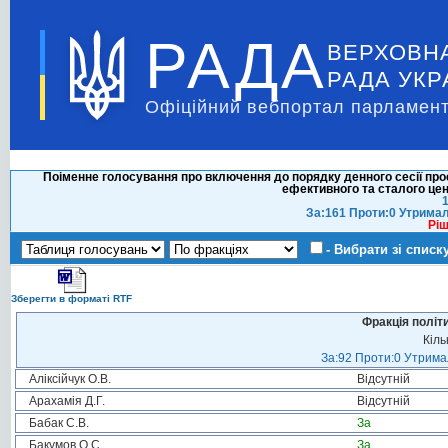
РАДА
ВЕРХОВН
РАДА УКР
Офіційний вебпортал парламент
Поіменне голосування про включення до порядку денного сесії прое
ефективного та сталого це
1
За:161 Проти:0 Утримал
Ріш
- Вибрати зі списк
Зберегти в форматі RTF
Фракція політ
Кіль
За:92 Проти:0 Утримал
Аліксійчук О.В.
Відсутній
Арахамія Д.Г.
Відсутній
Бабак С.В.
За
Бакумов О.С.
За