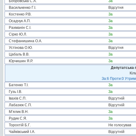
Бобровська С.А.
За
Васильченко Г.І.
Відсутня
Костенко Р.В.
За
Осадчук А.П.
За
Рахманін С.І.
За
Сірко Ю.Л.
За
Стефанишина О.А.
За
Устінова О.Ю.
Відсутня
Цабаль В.В.
За
Юрчишин Я.Р.
За
Депутатська 
Кіл
За:6 Проти:0 Утрим
Батенко Т.І.
За
Гузь І.В.
За
Івахів С.П.
Відсутній
Лабазюк С.П.
Відсутній
М’ялик В.Н.
За
Рудик С.Я.
За
Торохтій Б.Г.
Не голосував
Чайківський І.А.
Відсутній