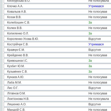
Кінзбурська В.О.
Не голосувала
Клочко А.А.
Утримався
Ковальов А.В.
Не голосував
Козак В.В.
Не голосував
Колебошин С.В.
За
Колюх В.В.
Не голосував
Копиленко О.Л.
За
Короленко-Усова В.Ю.
Відсутня
Кострійчук С.В.
Утримався
Кравчук Є.М.
Відсутня
Крейденко В.В.
Не голосував
Кривошеєв І.С.
За
Кузбит Ю.М.
За
Кузьміних С.В.
За
Кунаєв А.Ю.
Не голосував
Лаба М.М.
Не голосував
Лис О.Г.
Відсутня
Літвінов О.М.
Не голосував
Локтіонова Н.В.
Не голосувала
Ляшенко А.О.
Відсутня
Мандзій С.В.
Не голосував