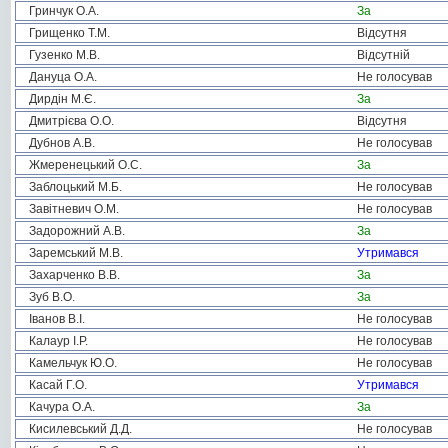
Гринчук О.А.
За
Грищенко Т.М.
Відсутня
Гузенко М.В.
Відсутній
Дануца О.А.
Не голосував
Дирдін М.Є.
За
Дмитрієва О.О.
Відсутня
Дубнов А.В.
Не голосував
Жмеренецький О.С.
За
Заблоцький М.Б.
Не голосував
Завітневич О.М.
Не голосував
Задорожний А.В.
За
Заремський М.В.
Утримався
Захарченко В.В.
За
Зуб В.О.
За
Іванов В.І.
Не голосував
Калаур І.Р.
Не голосував
Камельчук Ю.О.
Не голосував
Касай Г.О.
Утримався
Качура О.А.
За
Кисилевський Д.Д.
Не голосував