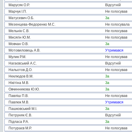
Марусяк О.Р.
Відсутній
Марчук І.П.
Не голосував
Матусевич О.Б.
За
Мезенцева-Федоренко М.С.
Не голосувала
Мельнік С.В.
Не голосував
Мисягін Ю.М.
Не голосував
Мовчан О.В.
За
Мотовиловець А.В.
Утримався
Мулик Р.М.
Не голосував
Нагаєвський А.С.
Відсутній
Нальотов Д.О.
Не голосував
Неклюдов В.М.
За
Нікітіна М.В.
За
Овчинникова Ю.Ю.
За
Павліш П.В.
Не голосував
Павлюк М.В.
Утримався
Пашковський М.І.
За
Петруняк Є.В.
Відсутній
Підласа Р.А.
За
Потураєв М.Р.
Не голосував