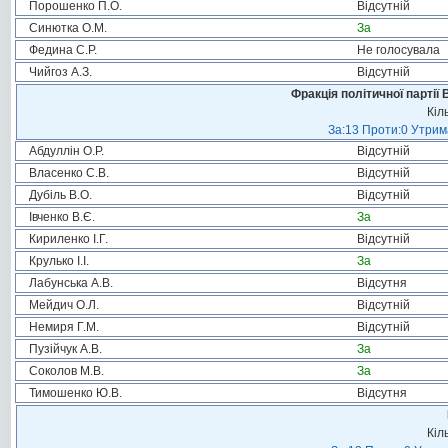
Порошенко П.О.
Відсутній
Синютка О.М.
За
Федина С.Р.
Не голосувала
Чийгоз А.З.
Відсутній
Фракція політичної партії
Кіл
За:13 Проти:0 Утрима
Абдуллін О.Р.
Відсутній
Власенко С.В.
Відсутній
Дубіль В.О.
Відсутній
Івченко В.Є.
За
Кириленко І.Г.
Відсутній
Крулько І.І.
За
Лабунська А.В.
Відсутня
Мейдич О.Л.
Відсутній
Немиря Г.М.
Відсутній
Пузійчук А.В.
За
Соколов М.В.
За
Тимошенко Ю.В.
Відсутня
Кіл