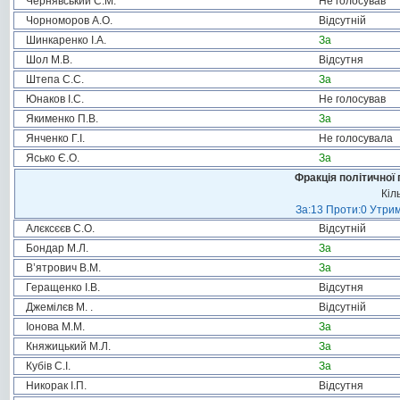
Чернявський С.М.
Не голосував
Чорноморов А.О.
Відсутній
Шинкаренко І.А.
За
Шол М.В.
Відсутня
Штепа С.С.
За
Юнаков І.С.
Не голосував
Якименко П.В.
За
Янченко Г.І.
Не голосувала
Ясько Є.О.
За
Фракція політичної 
Кіл
За:13 Проти:0 Утрим
Алєксєєв С.О.
Відсутній
Бондар М.Л.
За
В’ятрович В.М.
За
Геращенко І.В.
Відсутня
Джемілєв М. .
Відсутній
Іонова М.М.
За
Княжицький М.Л.
За
Кубів С.І.
За
Никорак І.П.
Відсутня