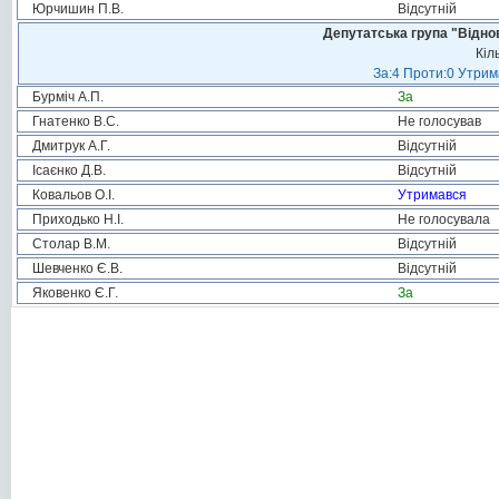
Юрчишин П.В.
Відсутній
Депутатська група "Віднов
Кіл
За:4 Проти:0 Утрим
Бурміч А.П.
За
Гнатенко В.С.
Не голосував
Дмитрук А.Г.
Відсутній
Ісаєнко Д.В.
Відсутній
Ковальов О.І.
Утримався
Приходько Н.І.
Не голосувала
Столар В.М.
Відсутній
Шевченко Є.В.
Відсутній
Яковенко Є.Г.
За