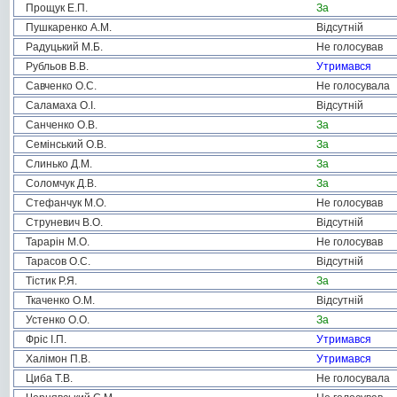
Прощук Е.П.
За
Пушкаренко А.М.
Відсутній
Радуцький М.Б.
Не голосував
Рубльов В.В.
Утримався
Савченко О.С.
Не голосувала
Саламаха О.І.
Відсутній
Санченко О.В.
За
Семінський О.В.
За
Слинько Д.М.
За
Соломчук Д.В.
За
Стефанчук М.О.
Не голосував
Струневич В.О.
Відсутній
Тарарін М.О.
Не голосував
Тарасов О.С.
Відсутній
Тістик Р.Я.
За
Ткаченко О.М.
Відсутній
Устенко О.О.
За
Фріс І.П.
Утримався
Халімон П.В.
Утримався
Циба Т.В.
Не голосувала