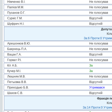
Німченко В.І.
Не голосував
Папієв М.М.
Не голосував
Пузанов О.Г.
Не голосував
Суркіс Г.М.
Відсутній
Шуфрич Н.І.
Відсутній
Депута
Кіл
За:6 Проти:0 Утрим
Арешонков В.Ю.
Не голосував
Бакунець П.А.
Не голосував
Вацак Г.А.
Відсутній
Горват Р.І.
Не голосував
Кіт А.Б.
За
Кучер М.І.
За
Люшняк М.В.
Не голосував
Петьовка В.В.
Відсутній
Приходько Б.В.
Утримався
Шахов С.В.
Відсутній
Фракція п
Кіл
За:14 Проти:0 Утрим