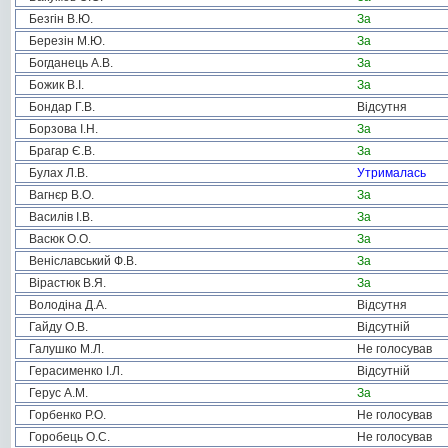
Безгін В.Ю.
За
Березін М.Ю.
За
Богданець А.В.
За
Божик В.І.
За
Бондар Г.В.
Відсутня
Борзова І.Н.
За
Брагар Є.В.
За
Булах Л.В.
Утрималась
Вагнєр В.О.
За
Василів І.В.
За
Васюк О.О.
За
Веніславський Ф.В.
За
Вірастюк В.Я.
За
Володіна Д.А.
Відсутня
Гайду О.В.
Відсутній
Галушко М.Л.
Не голосував
Герасименко І.Л.
Відсутній
Герус А.М.
За
Горбенко Р.О.
Не голосував
Горобець О.С.
Не голосував