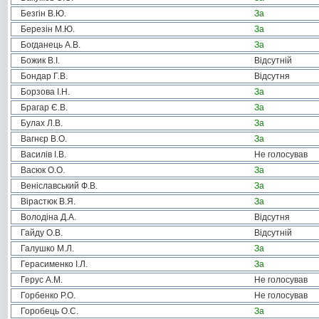
Безгін В.Ю.
За
Березін М.Ю.
За
Богданець А.В.
За
Божик В.І.
Відсутній
Бондар Г.В.
Відсутня
Борзова І.Н.
За
Брагар Є.В.
За
Булах Л.В.
За
Вагнєр В.О.
За
Василів І.В.
Не голосував
Васюк О.О.
За
Веніславський Ф.В.
За
Вірастюк В.Я.
За
Володіна Д.А.
Відсутня
Гайду О.В.
Відсутній
Галушко М.Л.
За
Герасименко І.Л.
За
Герус А.М.
Не голосував
Горбенко Р.О.
Не голосував
Горобець О.С.
За