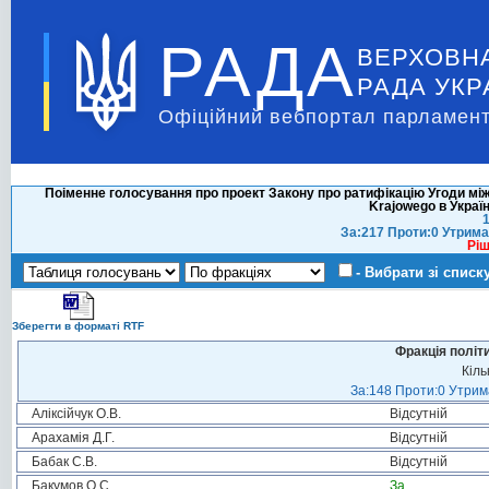
РАДА
ВЕРХОВН
РАДА УКР
Офіційний вебпортал парламент
Поіменне голосування про проект Закону про ратифікацію Угоди мі
Krajowego в Україн
1
За:217 Проти:0 Утрима
Ріш
- Вибрати зі списк
Зберегти в форматі RTF
Фракція політ
Кіль
За:148 Проти:0 Утрима
Аліксійчук О.В.
Відсутній
Арахамія Д.Г.
Відсутній
Бабак С.В.
Відсутній
Бакумов О.С.
За