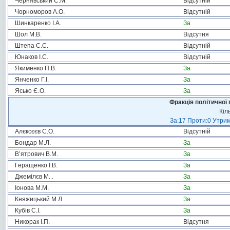
Чернявський С.М.
Відсутній
Чорноморов А.О.
Відсутній
Шинкаренко І.А.
За
Шол М.В.
Відсутня
Штепа С.С.
Відсутній
Юнаков І.С.
Відсутній
Якименко П.В.
За
Янченко Г.І.
За
Ясько Є.О.
За
Фракція політичної 
Кіл
За:17 Проти:0 Утрим
Алєксєєв С.О.
Відсутній
Бондар М.Л.
За
В’ятрович В.М.
За
Геращенко І.В.
За
Джемілєв М. .
За
Іонова М.М.
За
Княжицький М.Л.
За
Кубів С.І.
За
Никорак І.П.
Відсутня