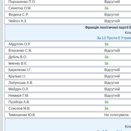
Порошенко П.О.
Відсутній
Синютка О.М.
За
Федина С.Р.
Відсутня
Чийгоз А.З.
Відсутній
Фракція політичної партії
Кіл
За:13 Проти:0 Утрим
Абдуллін О.Р.
За
Власенко С.В.
Відсутній
Дубіль В.О.
За
Івченко В.Є.
За
Кириленко І.Г.
Відсутній
Крулько І.І.
Відсутній
Лабунська А.В.
Відсутня
Мейдич О.Л.
Відсутній
Немиря Г.М.
Відсутній
Пузійчук А.В.
За
Соколов М.В.
За
Тимошенко Ю.В.
Не голосувала
Кіл