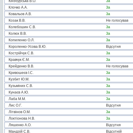
Кінзбурська В.О.
За
Клочко А.А.
За
Ковальов А.В.
За
Козак В.В.
Не голосував
Колебошин С.В.
За
Колюх В.В.
За
Копиленко О.Л.
За
Короленко-Усова В.Ю.
Відсутня
Кострійчук С.В.
За
Кравчук Є.М.
За
Крейденко В.В.
Не голосував
Кривошеєв І.С.
За
Кузбит Ю.М.
За
Кузьміних С.В.
За
Кунаєв А.Ю.
За
Лаба М.М.
За
Лис О.Г.
Відсутня
Літвінов О.М.
За
Локтіонова Н.В.
За
Ляшенко А.О.
Відсутня
Мандзій С.В.
Відсутній