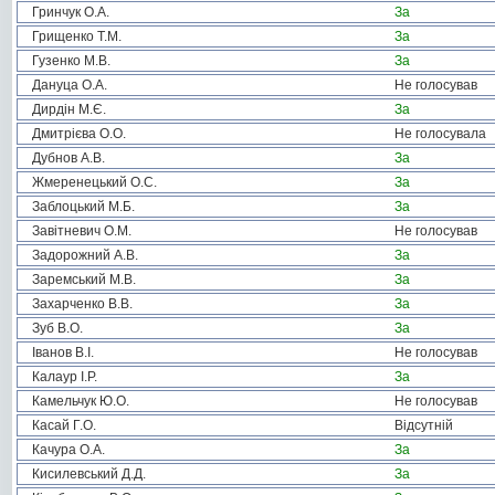
Гринчук О.А.
За
Грищенко Т.М.
За
Гузенко М.В.
За
Дануца О.А.
Не голосував
Дирдін М.Є.
За
Дмитрієва О.О.
Не голосувала
Дубнов А.В.
За
Жмеренецький О.С.
За
Заблоцький М.Б.
За
Завітневич О.М.
Не голосував
Задорожний А.В.
За
Заремський М.В.
За
Захарченко В.В.
За
Зуб В.О.
За
Іванов В.І.
Не голосував
Калаур І.Р.
За
Камельчук Ю.О.
Не голосував
Касай Г.О.
Відсутній
Качура О.А.
За
Кисилевський Д.Д.
За