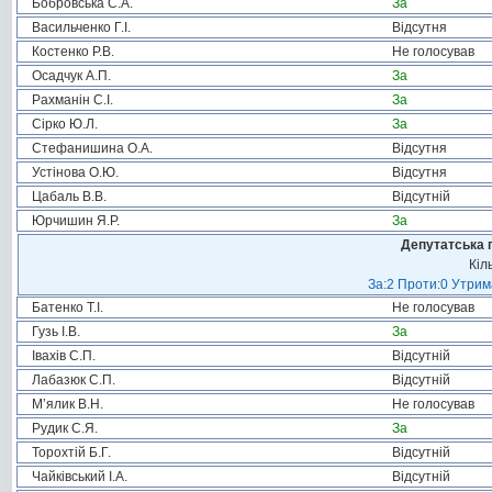
Бобровська С.А.
За
Васильченко Г.І.
Відсутня
Костенко Р.В.
Не голосував
Осадчук А.П.
За
Рахманін С.І.
За
Сірко Ю.Л.
За
Стефанишина О.А.
Відсутня
Устінова О.Ю.
Відсутня
Цабаль В.В.
Відсутній
Юрчишин Я.Р.
За
Депутатська 
Кіл
За:2 Проти:0 Утрим
Батенко Т.І.
Не голосував
Гузь І.В.
За
Івахів С.П.
Відсутній
Лабазюк С.П.
Відсутній
М’ялик В.Н.
Не голосував
Рудик С.Я.
За
Торохтій Б.Г.
Відсутній
Чайківський І.А.
Відсутній