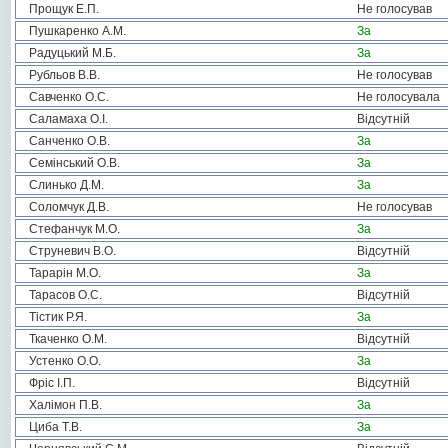
Прощук Е.П.
Не голосував
Пушкаренко А.М.
За
Радуцький М.Б.
За
Рубльов В.В.
Не голосував
Савченко О.С.
Не голосувала
Саламаха О.І.
Відсутній
Санченко О.В.
За
Семінський О.В.
За
Слинько Д.М.
За
Соломчук Д.В.
Не голосував
Стефанчук М.О.
За
Струневич В.О.
Відсутній
Тарарін М.О.
За
Тарасов О.С.
Відсутній
Тістик Р.Я.
За
Ткаченко О.М.
Відсутній
Устенко О.О.
За
Фріс І.П.
Відсутній
Халімон П.В.
За
Циба Т.В.
За