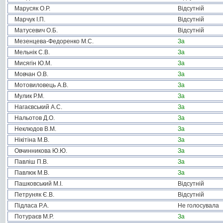
Марусяк О.Р.
Відсутній
Марчук І.П.
Відсутній
Матусевич О.Б.
Відсутній
Мезенцева-Федоренко М.С.
За
Мельнік С.В.
За
Мисягін Ю.М.
За
Мовчан О.В.
За
Мотовиловець А.В.
За
Мулик Р.М.
За
Нагаєвський А.С.
За
Нальотов Д.О.
За
Неклюдов В.М.
За
Нікітіна М.В.
За
Овчинникова Ю.Ю.
За
Павліш П.В.
За
Павлюк М.В.
За
Пашковський М.І.
Відсутній
Петруняк Є.В.
Відсутній
Підласа Р.А.
Не голосувала
Потураєв М.Р.
За