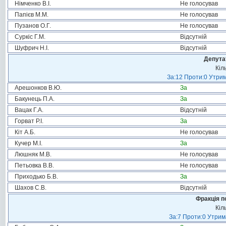
Німченко В.І.
Не голосував
Папієв М.М.
Не голосував
Пузанов О.Г.
Не голосував
Суркіс Г.М.
Відсутній
Шуфрич Н.І.
Відсутній
Депута
Кіл
За:12 Проти:0 Утрим
Арешонков В.Ю.
За
Бакунець П.А.
За
Вацак Г.А.
Відсутній
Горват Р.І.
За
Кіт А.Б.
Не голосував
Кучер М.І.
За
Люшняк М.В.
Не голосував
Петьовка В.В.
Не голосував
Приходько Б.В.
За
Шахов С.В.
Відсутній
Фракція п
Кіл
За:7 Проти:0 Утрим