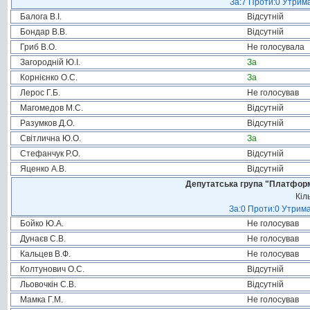
За:7 Проти:0 Утрима
Балога В.І.
Відсутній
Бондар В.В.
Відсутній
Гриб В.О.
Не голосувала
Загородній Ю.І.
За
Корнієнко О.С.
За
Лерос Г.Б.
Не голосував
Магомедов М.С.
Відсутній
Разумков Д.О.
Відсутній
Світлична Ю.О.
За
Стефанчук Р.О.
Відсутній
Яценко А.В.
Відсутній
Депутатська група "Платформа
Кіл
За:0 Проти:0 Утрима
Бойко Ю.А.
Не голосував
Дунаєв С.В.
Не голосував
Кальцев В.Ф.
Не голосував
Колтунович О.С.
Відсутній
Льовочкін С.В.
Відсутній
Мамка Г.М.
Не голосував