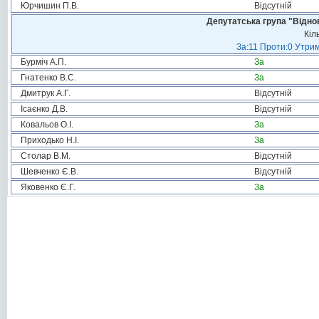
Юрчишин П.В.
Відсутній
Депутатська група "Віднов
Кіл
За:11 Проти:0 Утрим
Бурміч А.П.
За
Гнатенко В.С.
За
Дмитрук А.Г.
Відсутній
Ісаєнко Д.В.
Відсутній
Ковальов О.І.
За
Приходько Н.І.
За
Столар В.М.
Відсутній
Шевченко Є.В.
Відсутній
Яковенко Є.Г.
За