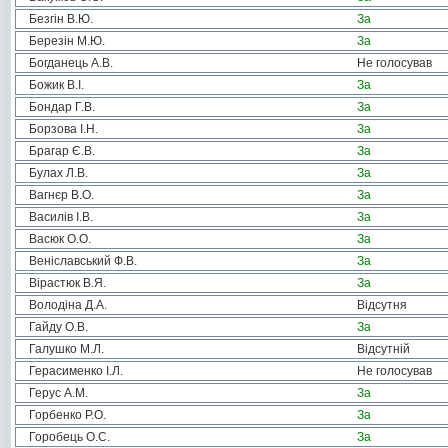
Безгін В.Ю.
За
Березін М.Ю.
За
Богданець А.В.
Не голосував
Божик В.І.
За
Бондар Г.В.
За
Борзова І.Н.
За
Брагар Є.В.
За
Булах Л.В.
За
Вагнєр В.О.
За
Василів І.В.
За
Васюк О.О.
За
Веніславський Ф.В.
За
Вірастюк В.Я.
За
Володіна Д.А.
Відсутня
Гайду О.В.
За
Галушко М.Л.
Відсутній
Герасименко І.Л.
Не голосував
Герус А.М.
За
Горбенко Р.О.
За
Горобець О.С.
За