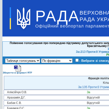
РАДА
ВЕРХОВН
РАДА УКР
Офіційний вебпортал парламент
Поіменне голосування про попередню підтримку депутатського зап
Красвітньому 
1
За:213 Проти:0 Утрима
Р
- Вибрати зі списк
Зберегти в форматі RTF
Фракція політ
Кіль
За:135 Проти:0 Утрима
Аліксійчук О.В.
За
Арахамія Д.Г.
Відсутній
Бабак С.В.
Відсутній
Бакумов О.С.
За