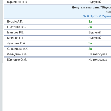
Юрчишин П.В.
Відсутній
Депутатська група "Віднов
Кіл
За:6 Проти:0 Утрим
Бурміч А.П.
За
Гнатенко В.С.
За
Іванісов Р.В.
Відсутній
Кісільов І.П.
Відсутній
Лукашев О.А.
За
Славицька А.К.
За
Фельдман О.Б.
Не голосував
Юрченко О.М.
Не голосував