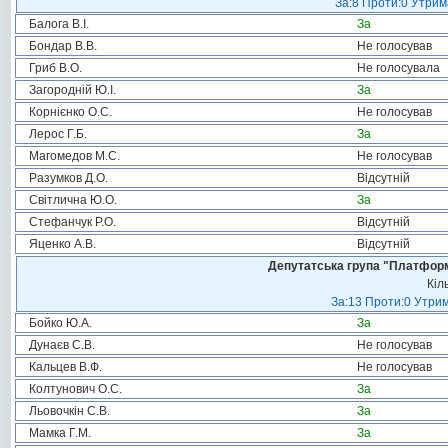
За:8 Проти:0 Утрим
Балога В.І.
За
Бондар В.В.
Не голосував
Гриб В.О.
Не голосувала
Загородній Ю.І.
За
Корнієнко О.С.
Не голосував
Лерос Г.Б.
За
Магомедов М.С.
Не голосував
Разумков Д.О.
Відсутній
Світлична Ю.О.
За
Стефанчук Р.О.
Відсутній
Яценко А.В.
Відсутній
Депутатська група "Платформа
Кіл
За:13 Проти:0 Утрим
Бойко Ю.А.
За
Дунаєв С.В.
Не голосував
Кальцев В.Ф.
Не голосував
Колтунович О.С.
За
Льовочкін С.В.
За
Мамка Г.М.
За