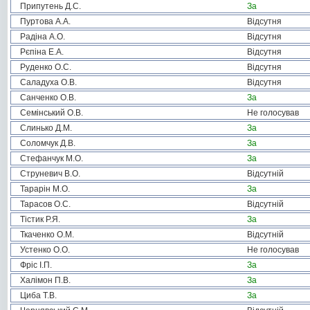
Припутень Д.С.
За
Пуртова А.А.
Відсутня
Радіна А.О.
Відсутня
Рєпіна Е.А.
Відсутня
Руденко О.С.
Відсутня
Саладуха О.В.
Відсутня
Санченко О.В.
За
Семінський О.В.
Не голосував
Слинько Д.М.
За
Соломчук Д.В.
За
Стефанчук М.О.
За
Струневич В.О.
Відсутній
Тарарін М.О.
За
Тарасов О.С.
Відсутній
Тістик Р.Я.
За
Ткаченко О.М.
Відсутній
Устенко О.О.
Не голосував
Фріс І.П.
За
Халімон П.В.
За
Циба Т.В.
За