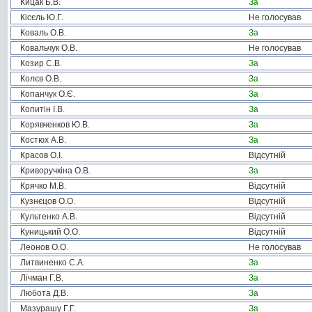
Кицак Б.В.
За
Кісєль Ю.Г.
Не голосував
Коваль О.В.
За
Ковальчук О.В.
Не голосував
Козир С.В.
За
Колєв О.В.
За
Копанчук О.Є.
За
Копитін І.В.
За
Корявченков Ю.В.
За
Костюх А.В.
За
Красов О.І.
Відсутній
Криворучкіна О.В.
За
Крячко М.В.
Відсутній
Кузнєцов О.О.
Відсутній
Культенко А.В.
Відсутній
Куницький О.О.
Відсутній
Леонов О.О.
Не голосував
Литвиненко С.А.
За
Лічман Г.В.
За
Любота Д.В.
За
Мазурашу Г.Г.
За