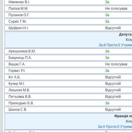
Німченко В.І.
За
Папієв М.М.
Не голосував
Пузанов О.Г.
За
Суркіс Г.М.
За
Шуфрич Н.І.
Відсутній
Депута
Кіл
За:8 Проти:0 Утрим
Арешонков В.Ю.
За
Бакунець П.А.
За
Вацак Г.А.
Не голосував
Горват Р.І.
За
Кіт А.Б.
Відсутній
Кучер М.І.
Відсутній
Люшняк М.В.
Відсутній
Петьовка В.В.
Відсутній
Приходько Б.В.
За
Шахов С.В.
Відсутній
Фракція п
Кіл
За:4 Проти:0 Утрима