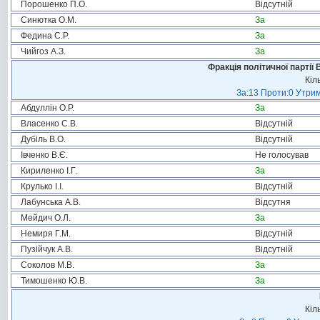
Порошенко П.О.
Відсутній
Синютка О.М.
За
Федина С.Р.
За
Чийгоз А.З.
За
Фракція політичної партії
Кіл
За:13 Проти:0 Утрим
Абдуллін О.Р.
За
Власенко С.В.
Відсутній
Дубіль В.О.
Відсутній
Івченко В.Є.
Не голосував
Кириленко І.Г.
За
Крулько І.І.
Відсутній
Лабунська А.В.
Відсутня
Мейдич О.Л.
За
Немиря Г.М.
Відсутній
Пузійчук А.В.
Відсутній
Соколов М.В.
За
Тимошенко Ю.В.
За
Кіл