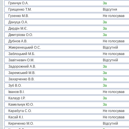
Гринчук О.А.
За
Грищенко Т.М.
Відсутня
Гузенко М.В.
Не голосував
Дануца О.А.
За
Дирдін М.Є.
За
Дмитрієва О.О.
За
Дубнов А.В.
Не голосував
Жмеренецький О.С.
Відсутній
Заблоцький М.Б.
Не голосував
Завітневич О.М.
Відсутній
Задорожний А.В.
За
Заремський М.В.
За
Захарченко В.В.
За
Зуб В.О.
За
Іванов В.І.
Не голосував
Калаур І.Р.
За
Камельчук Ю.О.
За
Карабута С.О.
Не голосував
Касай К.І.
Не голосував
Кириченко М.О.
Відсутній