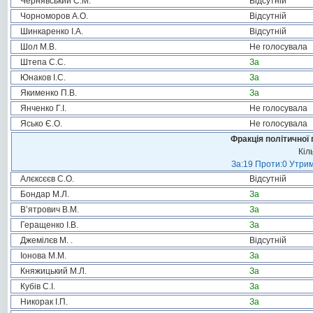
Чернявський С.М.
Відсутній
Чорноморов А.О.
Відсутній
Шинкаренко І.А.
Відсутній
Шол М.В.
Не голосувала
Штепа С.С.
За
Юнаков І.С.
За
Якименко П.В.
За
Янченко Г.І.
Не голосувала
Ясько Є.О.
Не голосувала
Фракція політичної 
Кіл
За:19 Проти:0 Утрим
Алєксєєв С.О.
Відсутній
Бондар М.Л.
За
В’ятрович В.М.
За
Геращенко І.В.
За
Джемілєв М. .
Відсутній
Іонова М.М.
За
Княжицький М.Л.
За
Кубів С.І.
За
Никорак І.П.
За