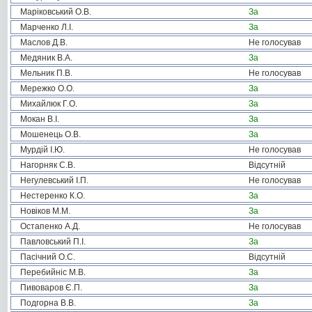
Маріковський О.В.
За
Марченко Л.І.
За
Маслов Д.В.
Не голосував
Медяник В.А.
За
Мельник П.В.
Не голосував
Мережко О.О.
За
Михайлюк Г.О.
За
Мокан В.І.
За
Мошенець О.В.
За
Мурдій І.Ю.
Не голосував
Нагорняк С.В.
Відсутній
Негулевський І.П.
Не голосував
Нестеренко К.О.
За
Новіков М.М.
За
Остапенко А.Д.
Не голосував
Павловський П.І.
За
Пасічний О.С.
Відсутній
Перебийніс М.В.
За
Пивоваров Є.П.
За
Подгорна В.В.
За