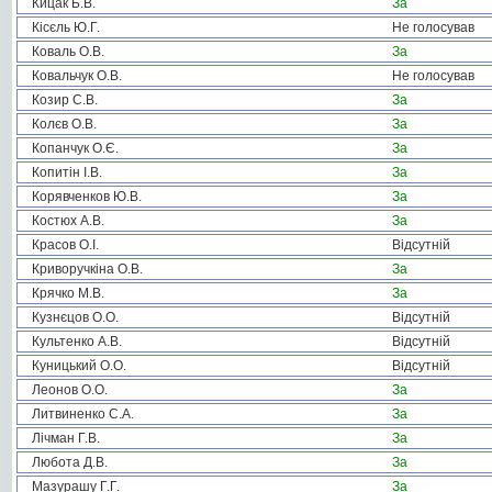
Кицак Б.В.
За
Кісєль Ю.Г.
Не голосував
Коваль О.В.
За
Ковальчук О.В.
Не голосував
Козир С.В.
За
Колєв О.В.
За
Копанчук О.Є.
За
Копитін І.В.
За
Корявченков Ю.В.
За
Костюх А.В.
За
Красов О.І.
Відсутній
Криворучкіна О.В.
За
Крячко М.В.
За
Кузнєцов О.О.
Відсутній
Культенко А.В.
Відсутній
Куницький О.О.
Відсутній
Леонов О.О.
За
Литвиненко С.А.
За
Лічман Г.В.
За
Любота Д.В.
За
Мазурашу Г.Г.
За