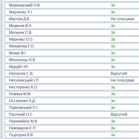
Маріковський О.В.
За
Марченко Л.І.
За
Маслов Д.В.
Не голосував
Медяник В.А.
За
Мельник П.В.
За
Мережко О.О.
За
Михайлюк Г.О.
За
Мокан В.І.
За
Мошенець О.В.
За
Мурдій І.Ю.
За
Нагорняк С.В.
Відсутній
Негулевський І.П.
Не голосував
Нестеренко К.О.
За
Новіков М.М.
За
Остапенко А.Д.
За
Павловський П.І.
За
Пасічний О.С.
Відсутній
Перебийніс М.В.
За
Пивоваров Є.П.
За
Подгорна В.В.
За