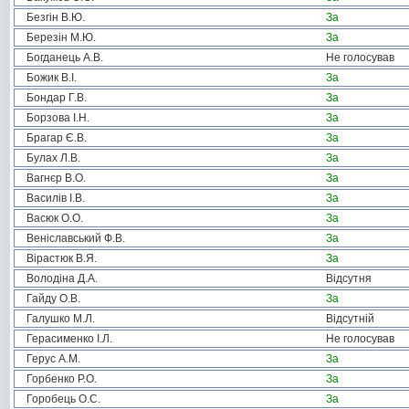
Безгін В.Ю.
За
Березін М.Ю.
За
Богданець А.В.
Не голосував
Божик В.І.
За
Бондар Г.В.
За
Борзова І.Н.
За
Брагар Є.В.
За
Булах Л.В.
За
Вагнєр В.О.
За
Василів І.В.
За
Васюк О.О.
За
Веніславський Ф.В.
За
Вірастюк В.Я.
За
Володіна Д.А.
Відсутня
Гайду О.В.
За
Галушко М.Л.
Відсутній
Герасименко І.Л.
Не голосував
Герус А.М.
За
Горбенко Р.О.
За
Горобець О.С.
За