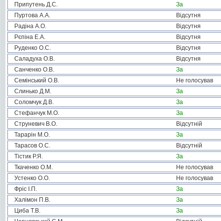
Припутень Д.С.
За
Пуртова А.А.
Відсутня
Радіна А.О.
Відсутня
Рєпіна Е.А.
Відсутня
Руденко О.С.
Відсутня
Саладуха О.В.
Відсутня
Санченко О.В.
За
Семінський О.В.
Не голосував
Слинько Д.М.
За
Соломчук Д.В.
За
Стефанчук М.О.
За
Струневич В.О.
Відсутній
Тарарін М.О.
За
Тарасов О.С.
Відсутній
Тістик Р.Я.
За
Ткаченко О.М.
Не голосував
Устенко О.О.
Не голосував
Фріс І.П.
За
Халімон П.В.
За
Циба Т.В.
За