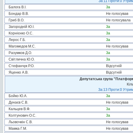
За:11 Проти:0 Утрим
Балога В.І.
За
Бондар В.В.
Не голосував
Гриб В.О.
Не голосувала
Загородній Ю.І.
За
Корнієнко О.С.
За
Лерос Г.Б.
За
Магомедов М.С.
Не голосував
Разумков Д.О.
За
Світлична Ю.О.
За
Стефанчук Р.О.
Відсутній
Яценко А.В.
Відсутній
Депутатська група "Платформа
Кіл
За:13 Проти:0 Утрим
Бойко Ю.А.
За
Дунаєв С.В.
Не голосував
Кальцев В.Ф.
За
Колтунович О.С.
За
Льовочкін С.В.
Не голосував
Мамка Г.М.
Не голосував