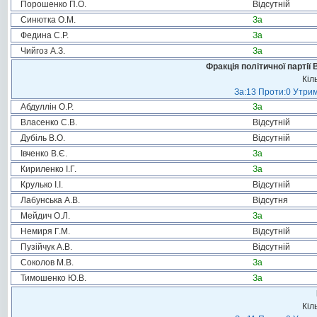
Порошенко П.О.
Відсутній
Синютка О.М.
За
Федина С.Р.
За
Чийгоз А.З.
За
Фракція політичної партії
Кіл
За:13 Проти:0 Утрим
Абдуллін О.Р.
За
Власенко С.В.
Відсутній
Дубіль В.О.
Відсутній
Івченко В.Є.
За
Кириленко І.Г.
За
Крулько І.І.
Відсутній
Лабунська А.В.
Відсутня
Мейдич О.Л.
За
Немиря Г.М.
Відсутній
Пузійчук А.В.
Відсутній
Соколов М.В.
За
Тимошенко Ю.В.
За
Кіл