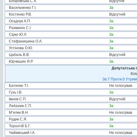
Бобровська С.А.
Відсутня
Васильченко Г.І.
За
Костенко Р.В.
Відсутній
Осадчук А.П.
За
Рахманін С.І.
За
Сірко Ю.Л.
За
Стефанишина О.А.
За
Устінова О.Ю.
За
Цабаль В.В.
Відсутній
Юрчишин Я.Р.
За
Депутатська 
Кіл
За:7 Проти:0 Утрим
Батенко Т.І.
Не голосував
Гузь І.В.
За
Івахів С.П.
Відсутній
Лабазюк С.П.
За
М’ялик В.Н.
Не голосував
Рудик С.Я.
За
Торохтій Б.Г.
За
Чайківський І.А.
Не голосував