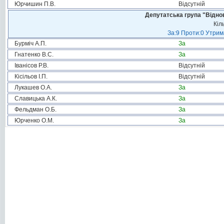
Юрчишин П.В.
Відсутній
Депутатська група "Віднов
Кіл
За:9 Проти:0 Утрим
Бурміч А.П.
За
Гнатенко В.С.
За
Іванісов Р.В.
Відсутній
Кісільов І.П.
Відсутній
Лукашев О.А.
За
Славицька А.К.
За
Фельдман О.Б.
За
Юрченко О.М.
За