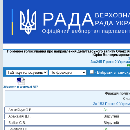
РАДА
ВЕРХОВН
РАДА УКР
Офіційний вебпортал парламент
Поіменне голосування про направлення депутатського запиту Олекс
Юрію Володимировичу
1
За:245 Проти:0 Утрима
Р
- Вибрати зі списк
Зберегти в форматі RTF
Фракція політ
Кіль
За:153 Проти:0 Утрима
Аліксійчук О.В.
За
Арахамія Д.Г.
Відсутній
Бабак С.В.
Відсутній
Бакумов О.С.
За