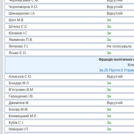
Чернявський С.М.
Відсутній
Чорноморов А.О.
Відсутній
Шинкаренко І.А.
Відсутній
Шол М.В.
За
Штепа С.С.
За
Юнаков І.С.
За
Якименко П.В.
За
Янченко Г.І.
Не голосувала
Ясько Є.О.
За
Фракція політичної 
Кіл
За:20 Проти:0 Утрим
Алєксєєв С.О.
Відсутній
Бондар М.Л.
За
В’ятрович В.М.
За
Геращенко І.В.
За
Джемілєв М. .
Відсутній
Іонова М.М.
За
Княжицький М.Л.
За
Кубів С.І.
За
Никорак І.П.
За