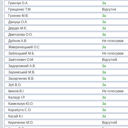
Гринчук О.А.
За
Грищенко Т.М.
Відсутня
Гузенко М.В.
За
Дануца О.А.
За
Дирдін М.Є.
За
Дмитрієва О.О.
За
Дубнов А.В.
Не голосував
Жмеренецький О.С.
За
Заблоцький М.Б.
Не голосував
Завітневич О.М.
Відсутній
Задорожний А.В.
За
Заремський М.В.
За
Захарченко В.В.
За
Зуб В.О.
За
Іванов В.І.
Не голосував
Калаур І.Р.
За
Камельчук Ю.О.
За
Карабута С.О.
За
Касай К.І.
За
Кириченко М.О.
Відсутній