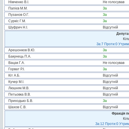
Німченко В.І.
Не голосував
Папієв М.М.
За
Пузанов О.Г.
За
Суркіс Г.М.
За
Шуфрич Н.І.
Відсутній
Депута
Кіл
За:7 Проти:0 Утрим
Арешонков В.Ю.
За
Бакунець П.А.
За
Вацак Г.А.
Не голосував
Горват Р.І.
За
Кіт А.Б.
Відсутній
Кучер М.І.
Відсутній
Люшняк М.В.
Відсутній
Петьовка В.В.
Відсутній
Приходько Б.В.
За
Шахов С.В.
Відсутній
Фракція п
Кіл
За:12 Проти:0 Утрим