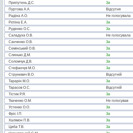
Припутень Д.С.
За
Пуртова А.А.
Відсутня
Радіна А.О.
Не голосувала
Рєпіна Е.А.
За
Руденко О.С.
За
Саладуха О.В.
Не голосувала
Санченко О.В.
За
Семінський О.В.
За
Слинько Д.М.
За
Соломчук Д.В.
За
Стефанчук М.О.
За
Струневич В.О.
Відсутній
Тарарін М.О.
За
Тарасов О.С.
Відсутній
Тістик Р.Я.
За
Ткаченко О.М.
Не голосував
Устенко О.О.
За
Фріс І.П.
За
Халімон П.В.
За
Циба Т.В.
За