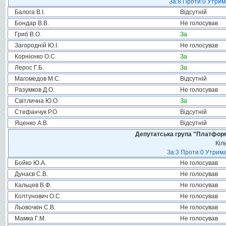
За:8 Проти:0 Утрим
Балога В.І.
Відсутній
Бондар В.В.
Не голосував
Гриб В.О.
За
Загородній Ю.І.
Не голосував
Корнієнко О.С.
За
Лерос Г.Б.
За
Магомедов М.С.
Відсутній
Разумков Д.О.
Не голосував
Світлична Ю.О.
За
Стефанчук Р.О.
Відсутній
Яценко А.В.
Відсутній
Депутатська група "Платформа
Кіл
За:3 Проти:0 Утрима
Бойко Ю.А.
Не голосував
Дунаєв С.В.
Не голосував
Кальцев В.Ф.
Не голосував
Колтунович О.С.
Не голосував
Льовочкін С.В.
Не голосував
Мамка Г.М.
Не голосував