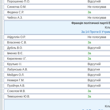
Порошенко П.О.
Відсутній
Синютка О.М.
Не голосував
Федина С.Р.
За
Чийгоз А.З.
Не голосував
Фракція політичної партії
Кіл
За:14 Проти:0 Утрим
Абдуллін О.Р.
Не голосував
Власенко С.В.
За
Дубіль В.О.
Відсутній
Івченко В.Є.
За
Кириленко І.Г.
За
Крулько І.І.
Відсутній
Лабунська А.В.
Відсутня
Мейдич О.Л.
Відсутній
Немиря Г.М.
Відсутній
Пузійчук А.В.
Відсутній
Соколов М.В.
За
Тимошенко Ю.В.
За
Кіл