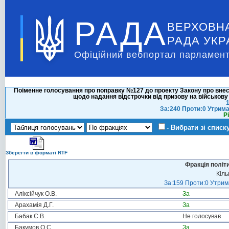
РАДА
ВЕРХОВН
РАДА УКР
Офіційний вебпортал парламент
Поіменне голосування про поправку №127 до проекту Закону про внесен
щодо надання відстрочки від призову на військову
1
За:240 Проти:0 Утрим
Р
- Вибрати зі списк
Зберегти в форматі RTF
Фракція політ
Кіль
За:159 Проти:0 Утрима
Аліксійчук О.В.
За
Арахамія Д.Г.
За
Бабак С.В.
Не голосував
Бакумов О.С.
За