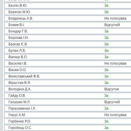
Безгін В.Ю.
За
Березін М.Ю.
За
Богданець А.В.
Не голосував
Божик В.І.
Відсутній
Бондар Г.В.
За
Борзова І.Н.
За
Брагар Є.В.
За
Булах Л.В.
За
Вагнєр В.О.
За
Василів І.В.
Не голосував
Васюк О.О.
За
Веніславський Ф.В.
За
Вірастюк В.Я.
За
Володіна Д.А.
Відсутня
Гайду О.В.
За
Галушко М.Л.
Відсутній
Герасименко І.Л.
За
Герус А.М.
Не голосував
Горбенко Р.О.
За
Горобець О.С.
За