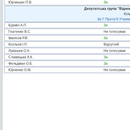
Юрчишин П.В.
За
Депутатська група "Віднов
Кіл
За:7 Проти:0 Утрим
Бурміч А.П.
За
Гнатенко В.С.
Не голосував
Іванісов Р.В.
За
Кісільов І.П.
Відсутній
Лукашев О.А.
Не голосував
Славицька А.К.
За
Фельдман О.Б.
За
Юрченко О.М.
Не голосував