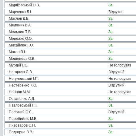
Маріковський О.В.
За
Марченко Л.І.
Відсутня
Маслов Д.В.
За
Медяник В.А.
За
Мельник П.В.
За
Мережко О.О.
За
Михайлюк Г.О.
За
Мокан В.І.
За
Мошенець О.В.
За
Мурдій І.Ю.
Не голосував
Нагорняк С.В.
Відсутній
Негулевський І.П.
Не голосував
Нестеренко К.О.
Відсутній
Новіков М.М.
Не голосував
Остапенко А.Д.
За
Павловський П.І.
За
Пасічний О.С.
Відсутній
Перебийніс М.В.
За
Пивоваров Є.П.
За
Подгорна В.В.
За