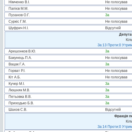
Німченко В.І.
Не голосував
Папієв М.М.
Не голосував
Пузанов О.Г.
За
Суркіс Г.М.
Не голосував
Шуфрич Н.І.
Відсутній
Депута
Кіл
За:13 Проти:0 Утрим
Арешонков В.Ю.
За
Бакунець П.А.
Не голосував
Вацак Г.А.
За
Горват Р.І.
Не голосував
Кіт А.Б.
Не голосував
Кучер М.І.
За
Люшняк М.В.
За
Петьовка В.В.
За
Приходько Б.В.
За
Шахов С.В.
Відсутній
Фракція п
Кіл
За:14 Проти:0 Утрим