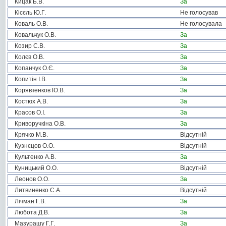
Кицак Б.В.
За
Кісєль Ю.Г.
Не голосував
Коваль О.В.
Не голосувала
Ковальчук О.В.
За
Козир С.В.
За
Колєв О.В.
За
Копанчук О.Є.
За
Копитін І.В.
За
Корявченков Ю.В.
За
Костюх А.В.
За
Красов О.І.
За
Криворучкіна О.В.
За
Крячко М.В.
Відсутній
Кузнєцов О.О.
Відсутній
Культенко А.В.
За
Куницький О.О.
Відсутній
Леонов О.О.
За
Литвиненко С.А.
Відсутній
Лічман Г.В.
За
Любота Д.В.
За
Мазурашу Г.Г.
За