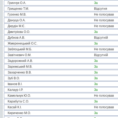
Гринчук О.А.
За
Грищенко Т.М.
Відсутня
Гузенко М.В.
Не голосував
Дануца О.А.
Не голосував
Дирдін М.Є.
Не голосував
Дмитрієва О.О.
За
Дубнов А.В.
Відсутній
Жмеренецький О.С.
За
Заблоцький М.Б.
Не голосував
Завітневич О.М.
Відсутній
Задорожний А.В.
За
Заремський М.В.
За
Захарченко В.В.
За
Зуб В.О.
За
Іванов В.І.
За
Калаур І.Р.
За
Камельчук Ю.О.
Не голосував
Карабута С.О.
За
Касай К.І.
Не голосував
Кириченко М.О.
За