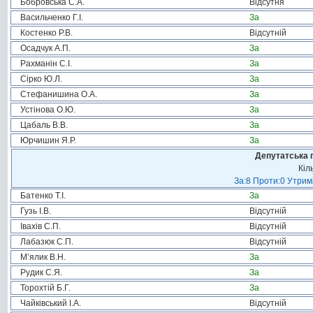
Бобровська С.А.
Відсутня
Васильченко Г.І.
За
Костенко Р.В.
Відсутній
Осадчук А.П.
За
Рахманін С.І.
За
Сірко Ю.Л.
За
Стефанишина О.А.
За
Устінова О.Ю.
За
Цабаль В.В.
За
Юрчишин Я.Р.
За
Депутатська 
Кіл
За:8 Проти:0 Утрим
Батенко Т.І.
За
Гузь І.В.
Відсутній
Івахів С.П.
Відсутній
Лабазюк С.П.
Відсутній
М’ялик В.Н.
За
Рудик С.Я.
За
Торохтій Б.Г.
За
Чайківський І.А.
Відсутній