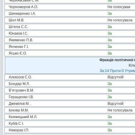
Чернявський С.М.
За
Чорноморов А.О.
Не голосував
Шинкаренко І.А.
За
Шол М.В.
Не голосувала
Штепа С.С.
За
Юнаков І.С.
За
Якименко П.В.
За
Янченко Г.І.
За
Ясько Є.О.
За
Фракція політичної 
Кіл
За:14 Проти:0 Утрим
Алєксєєв С.О.
Відсутній
Бондар М.Л.
За
В’ятрович В.М.
За
Геращенко І.В.
За
Джемілєв М. .
Відсутній
Іонова М.М.
Не голосувала
Княжицький М.Л.
За
Кубів С.І.
За
Никорак І.П.
За