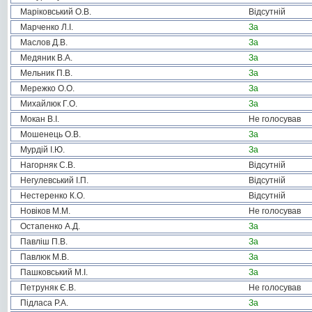
Маріковський О.В.
Відсутній
Марченко Л.І.
За
Маслов Д.В.
За
Медяник В.А.
За
Мельник П.В.
За
Мережко О.О.
За
Михайлюк Г.О.
За
Мокан В.І.
Не голосував
Мошенець О.В.
За
Мурдій І.Ю.
За
Нагорняк С.В.
Відсутній
Негулевський І.П.
Відсутній
Нестеренко К.О.
Відсутній
Новіков М.М.
Не голосував
Остапенко А.Д.
За
Павліш П.В.
За
Павлюк М.В.
За
Пашковський М.І.
За
Петруняк Є.В.
Не голосував
Підласа Р.А.
За