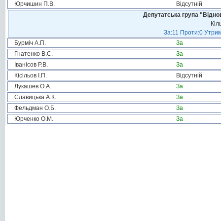
Юрчишин П.В.
Відсутній
Депутатська група "Віднов
Кіл
За:11 Проти:0 Утрим
Бурміч А.П.
За
Гнатенко В.С.
За
Іванісов Р.В.
За
Кісільов І.П.
Відсутній
Лукашев О.А.
За
Славицька А.К.
За
Фельдман О.Б.
За
Юрченко О.М.
За