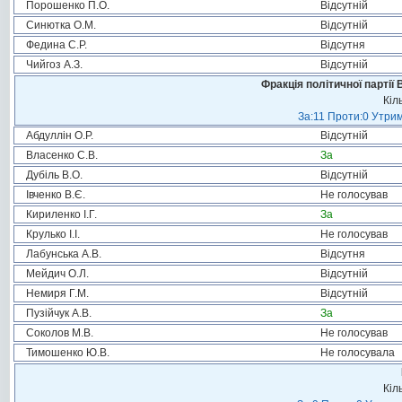
Порошенко П.О.
Відсутній
Синютка О.М.
Відсутній
Федина С.Р.
Відсутня
Чийгоз А.З.
Відсутній
Фракція політичної партії
Кіл
За:11 Проти:0 Утрим
Абдуллін О.Р.
Відсутній
Власенко С.В.
За
Дубіль В.О.
Відсутній
Івченко В.Є.
Не голосував
Кириленко І.Г.
За
Крулько І.І.
Не голосував
Лабунська А.В.
Відсутня
Мейдич О.Л.
Відсутній
Немиря Г.М.
Відсутній
Пузійчук А.В.
За
Соколов М.В.
Не голосував
Тимошенко Ю.В.
Не голосувала
Кіл