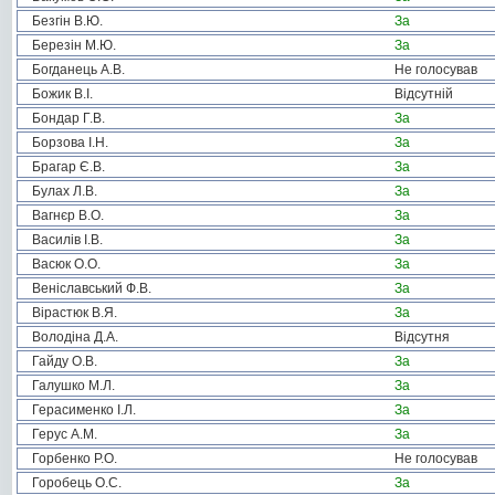
Безгін В.Ю.
За
Березін М.Ю.
За
Богданець А.В.
Не голосував
Божик В.І.
Відсутній
Бондар Г.В.
За
Борзова І.Н.
За
Брагар Є.В.
За
Булах Л.В.
За
Вагнєр В.О.
За
Василів І.В.
За
Васюк О.О.
За
Веніславський Ф.В.
За
Вірастюк В.Я.
За
Володіна Д.А.
Відсутня
Гайду О.В.
За
Галушко М.Л.
За
Герасименко І.Л.
За
Герус А.М.
За
Горбенко Р.О.
Не голосував
Горобець О.С.
За