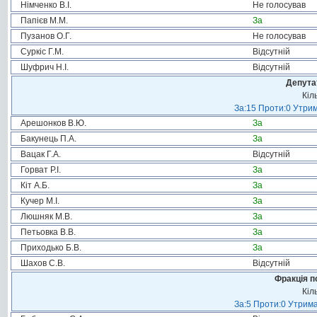
Німченко В.І.
Не голосував
Папієв М.М.
За
Пузанов О.Г.
Не голосував
Суркіс Г.М.
Відсутній
Шуфрич Н.І.
Відсутній
Депута
Кіл
За:15 Проти:0 Утрим
Арешонков В.Ю.
За
Бакунець П.А.
За
Вацак Г.А.
Відсутній
Горват Р.І.
За
Кіт А.Б.
За
Кучер М.І.
За
Люшняк М.В.
За
Петьовка В.В.
За
Приходько Б.В.
За
Шахов С.В.
Відсутній
Фракція п
Кіл
За:5 Проти:0 Утрима