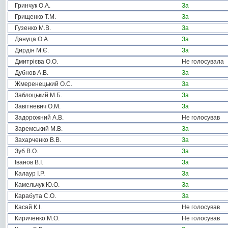
Гринчук О.А.
За
Грищенко Т.М.
За
Гузенко М.В.
За
Дануца О.А.
За
Дирдін М.Є.
За
Дмитрієва О.О.
Не голосувала
Дубнов А.В.
За
Жмеренецький О.С.
За
Заблоцький М.Б.
За
Завітневич О.М.
За
Задорожний А.В.
Не голосував
Заремський М.В.
За
Захарченко В.В.
За
Зуб В.О.
За
Іванов В.І.
За
Калаур І.Р.
За
Камельчук Ю.О.
За
Карабута С.О.
За
Касай К.І.
Не голосував
Кириченко М.О.
Не голосував