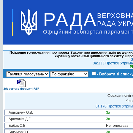
РАДА
ВЕРХОВН
РАДА УКР
Офіційний вебпортал парламент
Поіменне голосування про проект Закону про внесення змін до деяки
України у Механізмі цивільного захисту Євр
2
За:233 Проти:0 Утрима
Р
- Вибрати зі списк
Зберегти в форматі RTF
Фракція політ
Кіль
За:170 Проти:0 Утрима
Аліксійчук О.В.
За
Арахамія Д.Г.
За
Бабак С.В.
Не голосував
Бакумов О.С.
За