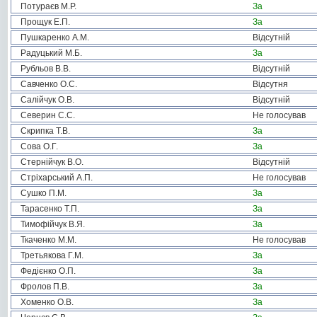
Потураєв М.Р.
За
Прощук Е.П.
За
Пушкаренко А.М.
Відсутній
Радуцький М.Б.
За
Рубльов В.В.
Відсутній
Савченко О.С.
Відсутня
Салійчук О.В.
Відсутній
Северин С.С.
Не голосував
Скрипка Т.В.
За
Сова О.Г.
За
Стернійчук В.О.
Відсутній
Стріхарський А.П.
Не голосував
Сушко П.М.
За
Тарасенко Т.П.
За
Тимофійчук В.Я.
За
Ткаченко М.М.
Не голосував
Третьякова Г.М.
За
Федієнко О.П.
За
Фролов П.В.
За
Хоменко О.В.
За