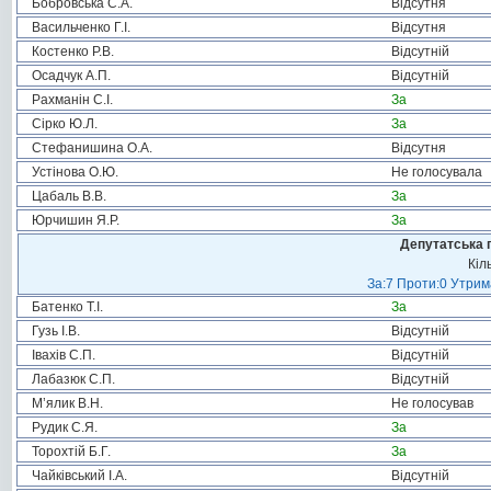
Бобровська С.А.
Відсутня
Васильченко Г.І.
Відсутня
Костенко Р.В.
Відсутній
Осадчук А.П.
Відсутній
Рахманін С.І.
За
Сірко Ю.Л.
За
Стефанишина О.А.
Відсутня
Устінова О.Ю.
Не голосувала
Цабаль В.В.
За
Юрчишин Я.Р.
За
Депутатська 
Кіл
За:7 Проти:0 Утрим
Батенко Т.І.
За
Гузь І.В.
Відсутній
Івахів С.П.
Відсутній
Лабазюк С.П.
Відсутній
М’ялик В.Н.
Не голосував
Рудик С.Я.
За
Торохтій Б.Г.
За
Чайківський І.А.
Відсутній