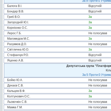
За:9 Проти:0 Утрима
Балога В.І.
Відсутній
Бондар В.В.
Відсутній
Гриб В.О.
За
Загородній Ю.І.
За
Корнієнко О.С.
За
Лерос Г.Б.
Не голосував
Магомедов М.С.
За
Разумков Д.О.
Не голосував
Світлична Ю.О.
За
Стефанчук Р.О.
Відсутній
Яценко А.В.
Відсутній
Депутатська група "Платформа
Кіл
За:5 Проти:0 Утрима
Бойко Ю.А.
Не голосував
Дунаєв С.В.
Не голосував
Кальцев В.Ф.
За
Колтунович О.С.
За
Льовочкін С.В.
Не голосував
Мамка Г.М.
Не голосував