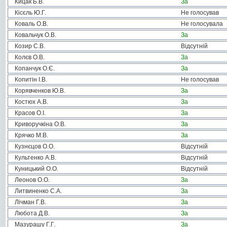
Кицак Б.В.
За
Кісєль Ю.Г.
Не голосував
Коваль О.В.
Не голосувала
Ковальчук О.В.
За
Козир С.В.
Відсутній
Колєв О.В.
За
Копанчук О.Є.
За
Копитін І.В.
Не голосував
Корявченков Ю.В.
За
Костюх А.В.
За
Красов О.І.
За
Криворучкіна О.В.
За
Крячко М.В.
За
Кузнєцов О.О.
Відсутній
Культенко А.В.
Відсутній
Куницький О.О.
Відсутній
Леонов О.О.
За
Литвиненко С.А.
За
Лічман Г.В.
За
Любота Д.В.
За
Мазурашу Г.Г.
За