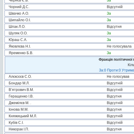
Чернєв Є.В.
За
Чорний Д.С.
Відсутній
Швачко А.О.
За
Шипайло О.І.
За
Шпак Л.О.
Відсутня
Шуляк О.О.
За
Юраш С.А.
За
Яковлєва Н.І.
Не голосувала
Яременко Б.В.
За
Фракція політичної 
Кіл
За:0 Проти:0 Утрима
Алєксєєв С.О.
Не голосував
Бондар М.Л.
Відсутній
В’ятрович В.М.
Відсутній
Геращенко І.В.
Відсутня
Джемілєв М. .
Відсутній
Іонова М.М.
Відсутня
Княжицький М.Л.
Відсутній
Кубів С.І.
Відсутній
Никорак І.П.
Відсутня