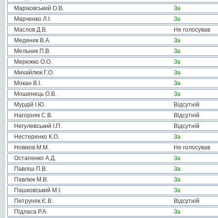
Маріковський О.В.
За
Марченко Л.І.
За
Маслов Д.В.
Не голосував
Медяник В.А.
За
Мельник П.В.
За
Мережко О.О.
За
Михайлюк Г.О.
За
Мокан В.І.
За
Мошенець О.В.
За
Мурдій І.Ю.
Відсутній
Нагорняк С.В.
Відсутній
Негулевський І.П.
Відсутній
Нестеренко К.О.
За
Новіков М.М.
Не голосував
Остапенко А.Д.
За
Павліш П.В.
За
Павлюк М.В.
За
Пашковський М.І.
За
Петруняк Є.В.
Відсутній
Підласа Р.А.
За