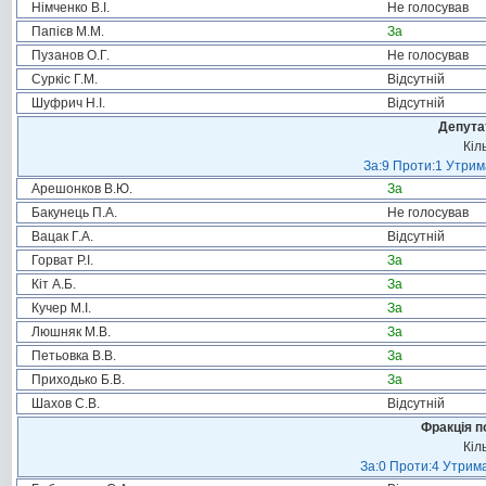
Німченко В.І.
Не голосував
Папієв М.М.
За
Пузанов О.Г.
Не голосував
Суркіс Г.М.
Відсутній
Шуфрич Н.І.
Відсутній
Депута
Кіл
За:9 Проти:1 Утрим
Арешонков В.Ю.
За
Бакунець П.А.
Не голосував
Вацак Г.А.
Відсутній
Горват Р.І.
За
Кіт А.Б.
За
Кучер М.І.
За
Люшняк М.В.
За
Петьовка В.В.
За
Приходько Б.В.
За
Шахов С.В.
Відсутній
Фракція п
Кіл
За:0 Проти:4 Утрима