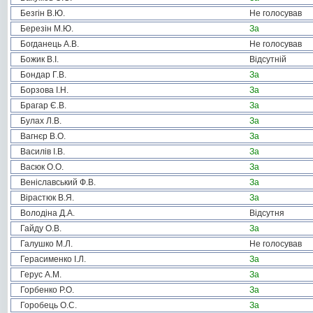
Безгін В.Ю.
Не голосував
Березін М.Ю.
За
Богданець А.В.
Не голосував
Божик В.І.
Відсутній
Бондар Г.В.
За
Борзова І.Н.
За
Брагар Є.В.
За
Булах Л.В.
За
Вагнєр В.О.
За
Василів І.В.
За
Васюк О.О.
За
Веніславський Ф.В.
За
Вірастюк В.Я.
За
Володіна Д.А.
Відсутня
Гайду О.В.
За
Галушко М.Л.
Не голосував
Герасименко І.Л.
За
Герус А.М.
За
Горбенко Р.О.
За
Горобець О.С.
За