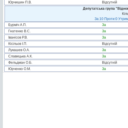
Юрчишин П.В.
Відсутній
Депутатська група "Віднов
Кіл
За:10 Проти:0 Утрим
Бурміч А.П.
За
Гнатенко В.С.
За
Іванісов Р.В.
За
Кісільов І.П.
Відсутній
Лукашев О.А.
За
Славицька А.К.
За
Фельдман О.Б.
Відсутній
Юрченко О.М.
За