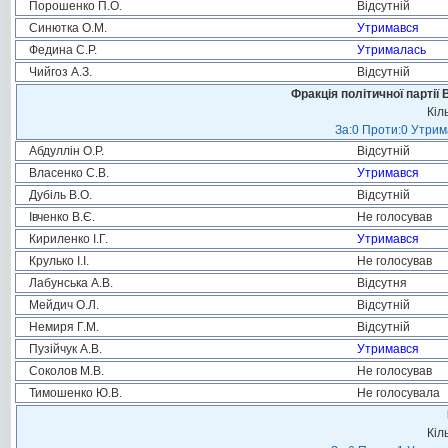
Порошенко П.О.
Відсутній
Синютка О.М.
Утримався
Федина С.Р.
Утрималась
Чийгоз А.З.
Відсутній
Фракція політичної партії
Кіл
За:0 Проти:0 Утрим
Абдуллін О.Р.
Відсутній
Власенко С.В.
Утримався
Дубіль В.О.
Відсутній
Івченко В.Є.
Не голосував
Кириленко І.Г.
Утримався
Крулько І.І.
Не голосував
Лабунська А.В.
Відсутня
Мейдич О.Л.
Відсутній
Немиря Г.М.
Відсутній
Пузійчук А.В.
Утримався
Соколов М.В.
Не голосував
Тимошенко Ю.В.
Не голосувала
Кіл