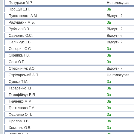
Потураєв М.Р.
Не голосував
Прощук Е.П.
За
Пушкаренко А.М.
Відсутній
Радуцький М.Б.
За
Рубльов В.В.
Відсутній
Савченко О.С.
Відсутня
Салійчук О.В.
Відсутній
Северин С.С.
За
Скрипка Т.В.
За
Сова О.Г.
За
Стернійчук В.О.
Відсутній
Стріхарський А.П.
Не голосував
Сушко П.М.
За
Тарасенко Т.П.
За
Тимофійчук В.Я.
За
Ткаченко М.М.
За
Третьякова Г.М.
За
Федієнко О.П.
За
Фролов П.В.
За
Хоменко О.В.
За