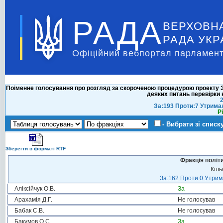
РАДА
ВЕРХОВН
РАДА УКР
Офіційний вебпортал парламент
Поіменне голосування про розгляд за скороченою процедурою проекту За
деяких питань перевірки 
2
За:193 Проти:7 Утрима
Р
- Вибрати зі списк
Зберегти в форматі RTF
Фракція політ
Кіль
За:162 Проти:0 Утрима
Аліксійчук О.В.
За
Арахамія Д.Г.
Не голосував
Бабак С.В.
Не голосував
Бакумов О.С.
За