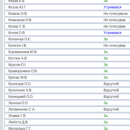
Кицак Б.В.
За
Кісєль Ю.Г.
Утримався
Коваль О.В.
Не голосувала
Ковальчук О.В.
Не голосував
Козир С.В.
Не голосував
Колєв О.В.
Утримався
Копанчук О.Є.
За
Копитін І.В.
Не голосував
Корявченков Ю.В.
За
Костюх А.В.
За
Красов О.І.
За
Криворучкіна О.В.
За
Крячко М.В.
За
Кузнєцов О.О.
Відсутній
Культенко А.В.
Відсутній
Куницький О.О.
Відсутній
Леонов О.О.
За
Литвиненко С.А.
Відсутній
Лічман Г.В.
За
Любота Д.В.
За
Мазурашу Г.Г.
За