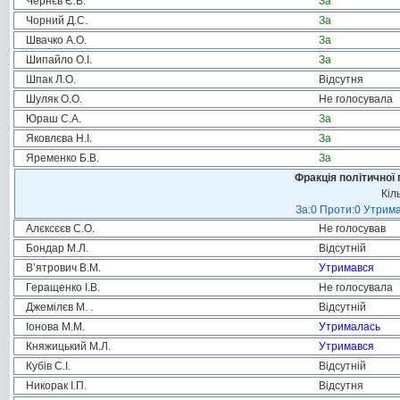
Чернєв Є.В.
За
Чорний Д.С.
За
Швачко А.О.
За
Шипайло О.І.
За
Шпак Л.О.
Відсутня
Шуляк О.О.
Не голосувала
Юраш С.А.
За
Яковлєва Н.І.
За
Яременко Б.В.
За
Фракція політичної 
Кіл
За:0 Проти:0 Утрима
Алєксєєв С.О.
Не голосував
Бондар М.Л.
Відсутній
В’ятрович В.М.
Утримався
Геращенко І.В.
Не голосувала
Джемілєв М. .
Відсутній
Іонова М.М.
Утрималась
Княжицький М.Л.
Утримався
Кубів С.І.
Відсутній
Никорак І.П.
Відсутня