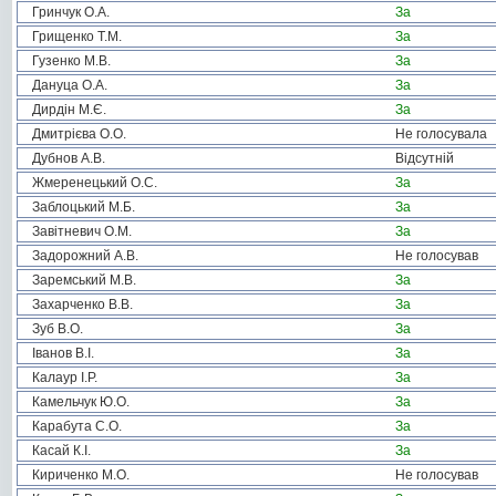
Гринчук О.А.
За
Грищенко Т.М.
За
Гузенко М.В.
За
Дануца О.А.
За
Дирдін М.Є.
За
Дмитрієва О.О.
Не голосувала
Дубнов А.В.
Відсутній
Жмеренецький О.С.
За
Заблоцький М.Б.
За
Завітневич О.М.
За
Задорожний А.В.
Не голосував
Заремський М.В.
За
Захарченко В.В.
За
Зуб В.О.
За
Іванов В.І.
За
Калаур І.Р.
За
Камельчук Ю.О.
За
Карабута С.О.
За
Касай К.І.
За
Кириченко М.О.
Не голосував