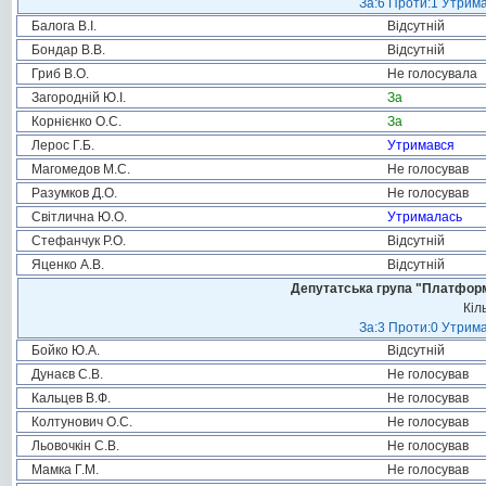
За:6 Проти:1 Утрима
Балога В.І.
Відсутній
Бондар В.В.
Відсутній
Гриб В.О.
Не голосувала
Загородній Ю.І.
За
Корнієнко О.С.
За
Лерос Г.Б.
Утримався
Магомедов М.С.
Не голосував
Разумков Д.О.
Не голосував
Світлична Ю.О.
Утрималась
Стефанчук Р.О.
Відсутній
Яценко А.В.
Відсутній
Депутатська група "Платформа
Кіл
За:3 Проти:0 Утрима
Бойко Ю.А.
Відсутній
Дунаєв С.В.
Не голосував
Кальцев В.Ф.
Не голосував
Колтунович О.С.
Не голосував
Льовочкін С.В.
Не голосував
Мамка Г.М.
Не голосував