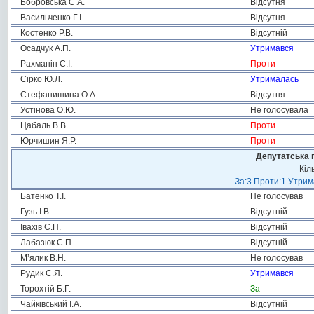
Бобровська С.А.
Відсутня
Васильченко Г.І.
Відсутня
Костенко Р.В.
Відсутній
Осадчук А.П.
Утримався
Рахманін С.І.
Проти
Сірко Ю.Л.
Утрималась
Стефанишина О.А.
Відсутня
Устінова О.Ю.
Не голосувала
Цабаль В.В.
Проти
Юрчишин Я.Р.
Проти
Депутатська 
Кіл
За:3 Проти:1 Утрим
Батенко Т.І.
Не голосував
Гузь І.В.
Відсутній
Івахів С.П.
Відсутній
Лабазюк С.П.
Відсутній
М’ялик В.Н.
Не голосував
Рудик С.Я.
Утримався
Торохтій Б.Г.
За
Чайківський І.А.
Відсутній