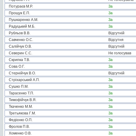
Потураєв М.Р.
За
Прощук Е.П.
За
Пушкаренко А.М.
За
Радуцький М.Б.
За
Рубльов В.В.
Відсутній
Савченко О.С.
Відсутня
Салійчук О.В.
Відсутній
Северин С.С.
Не голосував
Скрипка Т.В.
За
Сова О.Г.
За
Стернійчук В.О.
Відсутній
Стріхарський А.П.
За
Сушко П.М.
За
Тарасенко Т.П.
За
Тимофійчук В.Я.
За
Ткаченко М.М.
За
Третьякова Г.М.
За
Федієнко О.П.
За
Фролов П.В.
За
Хоменко О.В.
За