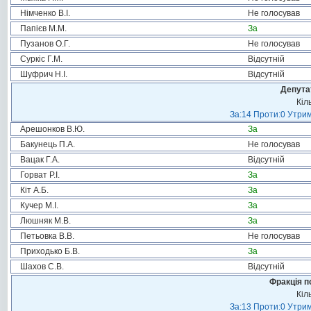
Німченко В.І.
Не голосував
Папієв М.М.
За
Пузанов О.Г.
Не голосував
Суркіс Г.М.
Відсутній
Шуфрич Н.І.
Відсутній
Депута
Кіл
За:14 Проти:0 Утрим
Арешонков В.Ю.
За
Бакунець П.А.
Не голосував
Вацак Г.А.
Відсутній
Горват Р.І.
За
Кіт А.Б.
За
Кучер М.І.
За
Люшняк М.В.
За
Петьовка В.В.
Не голосував
Приходько Б.В.
За
Шахов С.В.
Відсутній
Фракція п
Кіл
За:13 Проти:0 Утрим