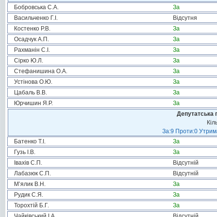
Бобровська С.А.
За
Васильченко Г.І.
Відсутня
Костенко Р.В.
За
Осадчук А.П.
За
Рахманін С.І.
За
Сірко Ю.Л.
За
Стефанишина О.А.
За
Устінова О.Ю.
За
Цабаль В.В.
За
Юрчишин Я.Р.
За
Депутатська 
Кіл
За:9 Проти:0 Утрим
Батенко Т.І.
За
Гузь І.В.
За
Івахів С.П.
Відсутній
Лабазюк С.П.
Відсутній
М’ялик В.Н.
За
Рудик С.Я.
За
Торохтій Б.Г.
За
Чайківський І.А.
Відсутній