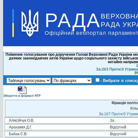
РАДА
ВЕРХОВН
РАДА УКР
Офіційний вебпортал парламент
Поіменне голосування про доручення Голові Верховної Ради України н
деяких законодавчих актів України щодо соціального захисту військов
негайно направи
2
За:263 Проти:0 Утрима
Р
- Вибрати зі списк
Зберегти в форматі RTF
Фракція політ
Кіль
За:167 Проти:0 Утрима
Аліксійчук О.В.
За
Арахамія Д.Г.
Відсутній
Бабак С.В.
Відсутній