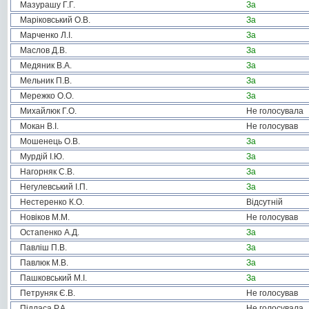
Мазурашу Г.Г.
За
Маріковський О.В.
За
Марченко Л.І.
За
Маслов Д.В.
За
Медяник В.А.
За
Мельник П.В.
За
Мережко О.О.
За
Михайлюк Г.О.
Не голосувала
Мокан В.І.
Не голосував
Мошенець О.В.
За
Мурдій І.Ю.
За
Нагорняк С.В.
За
Негулевський І.П.
За
Нестеренко К.О.
Відсутній
Новіков М.М.
Не голосував
Остапенко А.Д.
За
Павліш П.В.
За
Павлюк М.В.
За
Пашковський М.І.
За
Петруняк Є.В.
Не голосував
Підласа Р.А.
Не голосувала