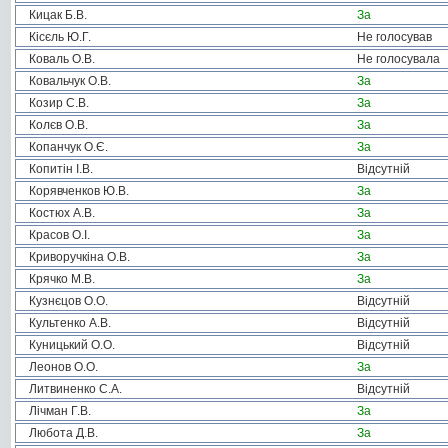
Кицак Б.В.
За
Кісєль Ю.Г.
Не голосував
Коваль О.В.
Не голосувала
Ковальчук О.В.
За
Козир С.В.
За
Колєв О.В.
За
Копанчук О.Є.
За
Копитін І.В.
Відсутній
Корявченков Ю.В.
За
Костюх А.В.
За
Красов О.І.
За
Криворучкіна О.В.
За
Крячко М.В.
За
Кузнєцов О.О.
Відсутній
Культенко А.В.
Відсутній
Куницький О.О.
Відсутній
Леонов О.О.
За
Литвиненко С.А.
Відсутній
Лічман Г.В.
За
Любота Д.В.
За