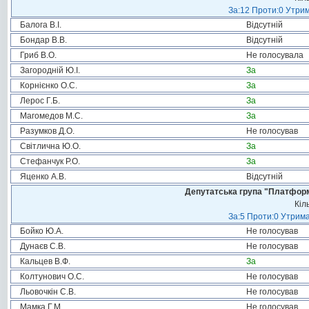
За:12 Проти:0 Утрим
Балога В.І.
Відсутній
Бондар В.В.
Відсутній
Гриб В.О.
Не голосувала
Загородній Ю.І.
За
Корнієнко О.С.
За
Лерос Г.Б.
За
Магомедов М.С.
За
Разумков Д.О.
Не голосував
Світлична Ю.О.
За
Стефанчук Р.О.
За
Яценко А.В.
Відсутній
Депутатська група "Платформа
Кіл
За:5 Проти:0 Утрима
Бойко Ю.А.
Не голосував
Дунаєв С.В.
Не голосував
Кальцев В.Ф.
За
Колтунович О.С.
Не голосував
Льовочкін С.В.
Не голосував
Мамка Г.М.
Не голосував