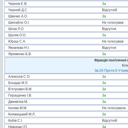
Чернєв Є.В.
За
Чорний Д.С.
Відсутній
Швачко А.О.
За
Шипайло О.І.
Не голосував
Шпак Л.О.
Відсутня
Шуляк О.О.
За
Юраш С.А.
Не голосував
Яковлєва Н.І.
Відсутня
Яременко Б.В.
За
Фракція політичної 
Кіл
За:20 Проти:0 Утрим
Алєксєєв С.О.
За
Бондар М.Л.
За
В’ятрович В.М.
За
Геращенко І.В.
За
Джемілєв М. .
За
Іонова М.М.
Не голосувала
Княжицький М.Л.
За
Кубів С.І.
Відсутній
Никорак І.П.
За