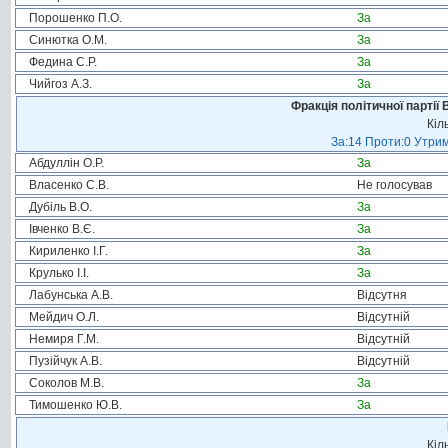
Порошенко П.О.
За
Синютка О.М.
За
Федина С.Р.
За
Чийгоз А.З.
За
Фракція політичної партії
Кіл
За:14 Проти:0 Утрим
Абдуллін О.Р.
За
Власенко С.В.
Не голосував
Дубіль В.О.
За
Івченко В.Є.
За
Кириленко І.Г.
За
Крулько І.І.
За
Лабунська А.В.
Відсутня
Мейдич О.Л.
Відсутній
Немиря Г.М.
Відсутній
Пузійчук А.В.
Відсутній
Соколов М.В.
За
Тимошенко Ю.В.
За
Кіл