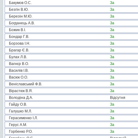
Бакумов О.С.
За
Безгін В.Ю.
За
Березін М.Ю.
За
Богданець А.В.
За
Божик В.І.
За
Бондар Г.В.
За
Борзова І.Н.
За
Брагар Є.В.
За
Булах Л.В.
За
Вагнєр В.О.
За
Василів І.В.
За
Васюк О.О.
За
Веніславський Ф.В.
За
Вірастюк В.Я.
За
Володіна Д.А.
Відсутня
Гайду О.В.
За
Галушко М.Л.
За
Герасименко І.Л.
За
Герус А.М.
За
Горбенко Р.О.
За