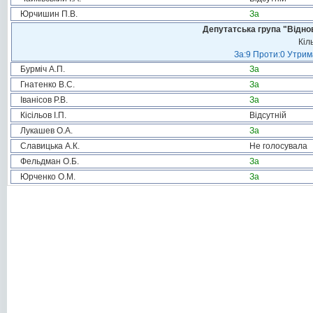
Юрчишин П.В.
За
Депутатська група "Віднов
Кіл
За:9 Проти:0 Утрим
Бурміч А.П.
За
Гнатенко В.С.
За
Іванісов Р.В.
За
Кісільов І.П.
Відсутній
Лукашев О.А.
За
Славицька А.К.
Не голосувала
Фельдман О.Б.
За
Юрченко О.М.
За