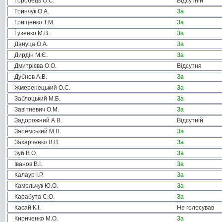
Горобець О.С.
Відсутній
Гринчук О.А.
За
Грищенко Т.М.
За
Гузенко М.В.
За
Дануца О.А.
За
Дирдін М.Є.
За
Дмитрієва О.О.
Відсутня
Дубнов А.В.
За
Жмеренецький О.С.
За
Заблоцький М.Б.
За
Завітневич О.М.
За
Задорожний А.В.
Відсутній
Заремський М.В.
За
Захарченко В.В.
За
Зуб В.О.
За
Іванов В.І.
За
Калаур І.Р.
За
Камельчук Ю.О.
За
Карабута С.О.
За
Касай К.І.
Не голосував
Кириченко М.О.
За