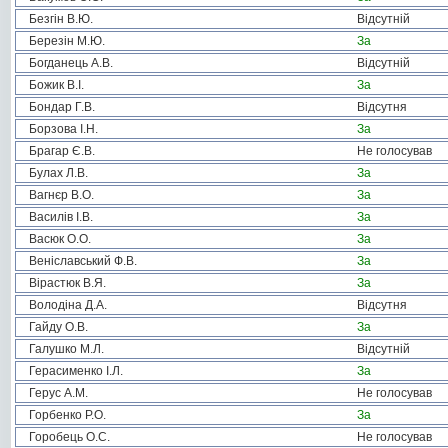
Безгін В.Ю.
Відсутній
Березін М.Ю.
За
Богданець А.В.
Відсутній
Божик В.І.
За
Бондар Г.В.
Відсутня
Борзова І.Н.
За
Брагар Є.В.
Не голосував
Булах Л.В.
За
Вагнєр В.О.
За
Василів І.В.
За
Васюк О.О.
За
Веніславський Ф.В.
За
Вірастюк В.Я.
За
Володіна Д.А.
Відсутня
Гайду О.В.
За
Галушко М.Л.
Відсутній
Герасименко І.Л.
За
Герус А.М.
Не голосував
Горбенко Р.О.
За
Горобець О.С.
Не голосував