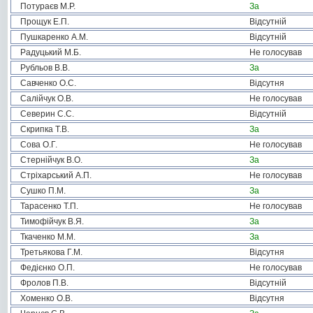
Потураєв М.Р.
За
Прощук Е.П.
Відсутній
Пушкаренко А.М.
Відсутній
Радуцький М.Б.
Не голосував
Рубльов В.В.
За
Савченко О.С.
Відсутня
Салійчук О.В.
Не голосував
Северин С.С.
Відсутній
Скрипка Т.В.
За
Сова О.Г.
Не голосував
Стернійчук В.О.
За
Стріхарський А.П.
Не голосував
Сушко П.М.
За
Тарасенко Т.П.
Не голосував
Тимофійчук В.Я.
За
Ткаченко М.М.
За
Третьякова Г.М.
Відсутня
Федієнко О.П.
Не голосував
Фролов П.В.
Відсутній
Хоменко О.В.
Відсутня