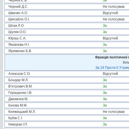
Чернєв Є.В.
За
Чорний Д.С.
Не голосував
Швачко А.О.
Відсутній
Шипайло О.І.
Не голосував
Шпак Л.О.
За
Шуляк О.О.
За
Юраш С.А.
Відсутній
Яковлєва Н.І.
За
Яременко Б.В.
За
Фракція політичної 
Кіл
За:19 Проти:0 Утрим
Алєксєєв С.О.
Відсутній
Бондар М.Л.
За
В’ятрович В.М.
За
Геращенко І.В.
За
Джемілєв М. .
За
Іонова М.М.
За
Княжицький М.Л.
Не голосував
Кубів С.І.
За
Никорак І.П.
За