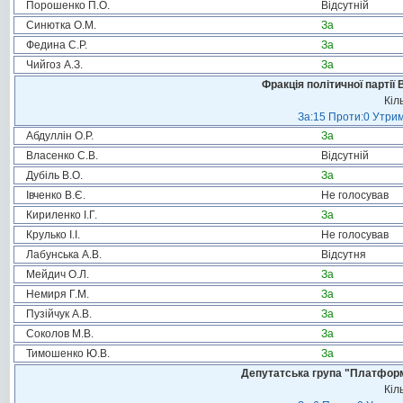
Порошенко П.О.
Відсутній
Синютка О.М.
За
Федина С.Р.
За
Чийгоз А.З.
За
Фракція політичної партії
Кіл
За:15 Проти:0 Утрим
Абдуллін О.Р.
За
Власенко С.В.
Відсутній
Дубіль В.О.
За
Івченко В.Є.
Не голосував
Кириленко І.Г.
За
Крулько І.І.
Не голосував
Лабунська А.В.
Відсутня
Мейдич О.Л.
За
Немиря Г.М.
За
Пузійчук А.В.
За
Соколов М.В.
За
Тимошенко Ю.В.
За
Депутатська група "Платформа
Кіл