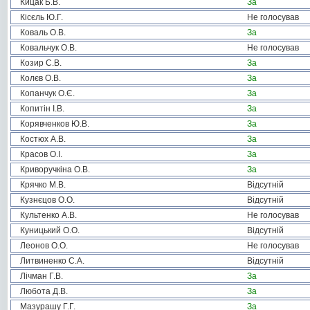
Кицак Б.В.
За
Кісєль Ю.Г.
Не голосував
Коваль О.В.
За
Ковальчук О.В.
Не голосував
Козир С.В.
За
Колєв О.В.
За
Копанчук О.Є.
За
Копитін І.В.
За
Корявченков Ю.В.
За
Костюх А.В.
За
Красов О.І.
За
Криворучкіна О.В.
За
Крячко М.В.
Відсутній
Кузнєцов О.О.
Відсутній
Культенко А.В.
Не голосував
Куницький О.О.
Відсутній
Леонов О.О.
Не голосував
Литвиненко С.А.
Відсутній
Лічман Г.В.
За
Любота Д.В.
За
Мазурашу Г.Г.
За