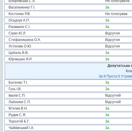
Бобровська С.А.
Не голосувала
Васильченко Г.І.
За
Костенко Р.В.
Не голосував
Осадчук А.П.
За
Рахманін С.І.
За
Сірко Ю.Л.
Відсутня
Стефанишина О.А.
Відсутня
Устінова О.Ю.
Відсутня
Цабаль В.В.
За
Юрчишин Я.Р.
За
Депутатська 
Кіл
За:9 Проти:0 Утрим
Батенко Т.І.
За
Гузь І.В.
За
Івахів С.П.
Відсутній
Лабазюк С.П.
Відсутній
М’ялик В.Н.
За
Рудик С.Я.
За
Торохтій Б.Г.
За
Чайківський І.А.
За