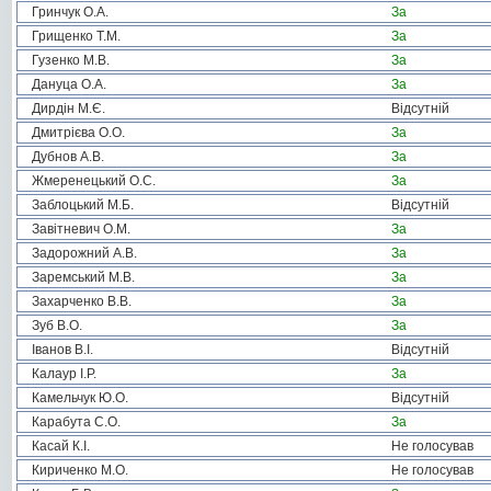
Гринчук О.А.
За
Грищенко Т.М.
За
Гузенко М.В.
За
Дануца О.А.
За
Дирдін М.Є.
Відсутній
Дмитрієва О.О.
За
Дубнов А.В.
За
Жмеренецький О.С.
За
Заблоцький М.Б.
Відсутній
Завітневич О.М.
За
Задорожний А.В.
За
Заремський М.В.
За
Захарченко В.В.
За
Зуб В.О.
За
Іванов В.І.
Відсутній
Калаур І.Р.
За
Камельчук Ю.О.
Відсутній
Карабута С.О.
За
Касай К.І.
Не голосував
Кириченко М.О.
Не голосував