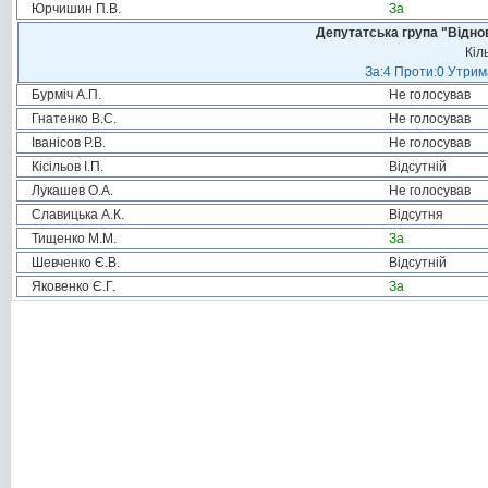
Юрчишин П.В.
За
Депутатська група "Віднов
Кіл
За:4 Проти:0 Утрим
Бурміч А.П.
Не голосував
Гнатенко В.С.
Не голосував
Іванісов Р.В.
Не голосував
Кісільов І.П.
Відсутній
Лукашев О.А.
Не голосував
Славицька А.К.
Відсутня
Тищенко М.М.
За
Шевченко Є.В.
Відсутній
Яковенко Є.Г.
За