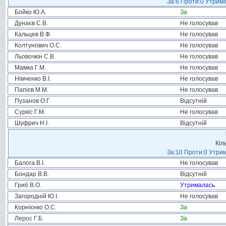
За:6 Проти:0 Утрима
Бойко Ю.А.
За
Дунаєв С.В.
Не голосував
Кальцев В.Ф.
Не голосував
Колтунович О.С.
Не голосував
Льовочкін С.В.
Не голосував
Мамка Г.М.
Не голосував
Німченко В.І.
Не голосував
Папієв М.М.
Не голосував
Пузанов О.Г.
Відсутній
Суркіс Г.М.
Не голосував
Шуфрич Н.І.
Відсутній
Кіл
За:10 Проти:0 Утрим
Балога В.І.
Не голосував
Бондар В.В.
Відсутній
Гриб В.О.
Утрималась
Загородній Ю.І.
Не голосував
Корнієнко О.С.
За
Лерос Г.Б.
За