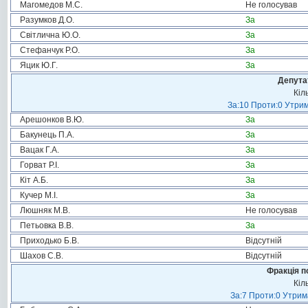
Магомедов М.С.
Не голосував
Разумков Д.О.
За
Світлична Ю.О.
За
Стефанчук Р.О.
За
Яцик Ю.Г.
За
Депута
Кіл
За:10 Проти:0 Утрим
Арешонков В.Ю.
За
Бакунець П.А.
За
Вацак Г.А.
За
Горват Р.І.
За
Кіт А.Б.
За
Кучер М.І.
За
Люшняк М.В.
Не голосував
Петьовка В.В.
За
Приходько Б.В.
Відсутній
Шахов С.В.
Відсутній
Фракція п
Кіл
За:7 Проти:0 Утрим