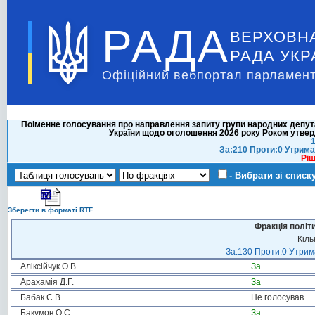
РАДА
ВЕРХОВН
РАДА УКР
Офіційний вебпортал парламент
Поіменне голосування про направлення запиту групи народних депут
України щодо оголошення 2026 року Роком утверд
1
За:210 Проти:0 Утрима
Ріш
- Вибрати зі списк
Зберегти в форматі RTF
Фракція політ
Кіль
За:130 Проти:0 Утрима
Аліксійчук О.В.
За
Арахамія Д.Г.
За
Бабак С.В.
Не голосував
Бакумов О.С.
За