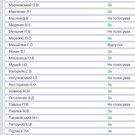
Маріковський О.В.
За
Марченко Л.І.
За
Маслов Д.В.
Не голосував
Медяник В.А.
За
Мельник П.В.
Не голосував
Мережко О.О.
За
Михайлюк Г.О.
Відсутня
Мокан В.І.
За
Мошенець О.В.
За
Мурдій І.Ю.
Не голосував
Нагорняк С.В.
За
Негулевський І.П.
Не голосував
Нестеренко К.О.
За
Новіков М.М.
За
Остапенко А.Д.
За
Павліш П.В.
Не голосував
Павлюк М.В.
За
Пашковський М.І.
За
Петруняк Є.В.
За
Підласа Р.А.
За