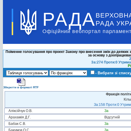
РАДА
ВЕРХОВН
РАДА УКР
Офіційний вебпортал парламент
Поіменне голосування про проект Закону про внесення змін до деяких 
за основу з доопрацюван
2
За:274 Проти:0 Утрима
Р
- Вибрати зі списк
Зберегти в форматі RTF
Фракція політ
Кіль
За:158 Проти:0 Утрима
Аліксійчук О.В.
За
Арахамія Д.Г.
Відсутній
Бабак С.В.
За
Бакумов О.С.
За