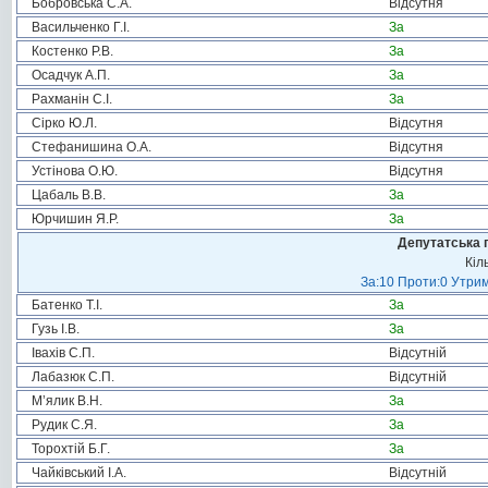
Бобровська С.А.
Відсутня
Васильченко Г.І.
За
Костенко Р.В.
За
Осадчук А.П.
За
Рахманін С.І.
За
Сірко Ю.Л.
Відсутня
Стефанишина О.А.
Відсутня
Устінова О.Ю.
Відсутня
Цабаль В.В.
За
Юрчишин Я.Р.
За
Депутатська 
Кіл
За:10 Проти:0 Утрим
Батенко Т.І.
За
Гузь І.В.
За
Івахів С.П.
Відсутній
Лабазюк С.П.
Відсутній
М’ялик В.Н.
За
Рудик С.Я.
За
Торохтій Б.Г.
За
Чайківський І.А.
Відсутній