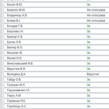
Безгін В.Ю.
За
Березін М.Ю.
Не голосував
Богданець А.В.
Не голосував
Божик В.І.
Не голосував
Бондар Г.В.
За
Борзова І.Н.
За
Брагар Є.В.
За
Булах Л.В.
За
Вагнєр В.О.
За
Василів І.В.
За
Васюк О.О.
За
Веніславський Ф.В.
За
Вірастюк В.Я.
За
Володіна Д.А.
Відсутня
Гайду О.В.
За
Галушко М.Л.
За
Герасименко І.Л.
За
Герус А.М.
За
Горбенко Р.О.
За
Горобець О.С.
За