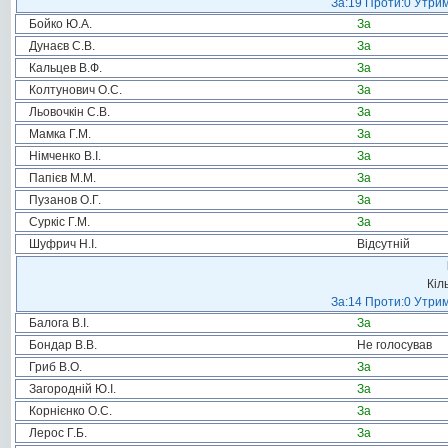
За:19 Проти:0 Утрим
Бойко Ю.А.
За
Дунаєв С.В.
За
Кальцев В.Ф.
За
Колтунович О.С.
За
Льовочкін С.В.
За
Мамка Г.М.
За
Німченко В.І.
За
Папієв М.М.
За
Пузанов О.Г.
За
Суркіс Г.М.
За
Шуфрич Н.І.
Відсутній
Кіл
За:14 Проти:0 Утрим
Балога В.І.
За
Бондар В.В.
Не голосував
Гриб В.О.
За
Загородній Ю.І.
За
Корнієнко О.С.
За
Лерос Г.Б.
За