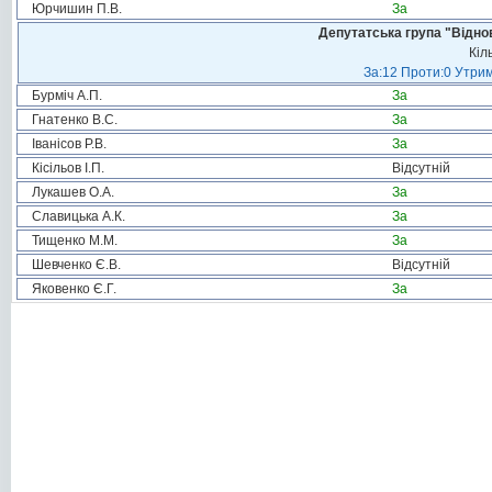
Юрчишин П.В.
За
Депутатська група "Віднов
Кіл
За:12 Проти:0 Утрим
Бурміч А.П.
За
Гнатенко В.С.
За
Іванісов Р.В.
За
Кісільов І.П.
Відсутній
Лукашев О.А.
За
Славицька А.К.
За
Тищенко М.М.
За
Шевченко Є.В.
Відсутній
Яковенко Є.Г.
За