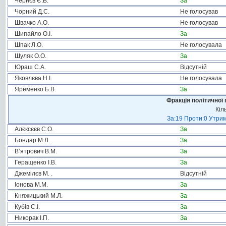
Чернєв Є.В.
За
Чорний Д.С.
Не голосував
Швачко А.О.
Не голосував
Шипайло О.І.
За
Шпак Л.О.
Не голосувала
Шуляк О.О.
За
Юраш С.А.
Відсутній
Яковлєва Н.І.
Не голосувала
Яременко Б.В.
За
Фракція політичної 
Кіл
За:19 Проти:0 Утрим
Алєксєєв С.О.
За
Бондар М.Л.
За
В’ятрович В.М.
За
Геращенко І.В.
За
Джемілєв М. .
Відсутній
Іонова М.М.
За
Княжицький М.Л.
За
Кубів С.І.
За
Никорак І.П.
За