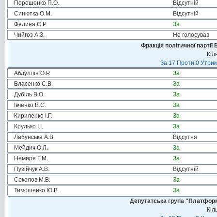
Порошенко П.О.
Відсутній
Синютка О.М.
Відсутній
Федина С.Р.
За
Чийгоз А.З.
Не голосував
Фракція політичної партії
Кіл
За:17 Проти:0 Утрим
Абдуллін О.Р.
За
Власенко С.В.
За
Дубіль В.О.
За
Івченко В.Є.
За
Кириленко І.Г.
За
Крулько І.І.
За
Лабунська А.В.
Відсутня
Мейдич О.Л.
За
Немиря Г.М.
За
Пузійчук А.В.
Відсутній
Соколов М.В.
За
Тимошенко Ю.В.
За
Депутатська група "Платформа
Кіл