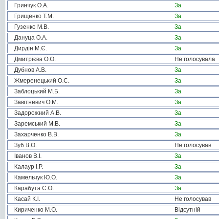
Гринчук О.А.
За
Грищенко Т.М.
За
Гузенко М.В.
За
Дануца О.А.
За
Дирдін М.Є.
За
Дмитрієва О.О.
Не голосувала
Дубнов А.В.
За
Жмеренецький О.С.
За
Заблоцький М.Б.
За
Завітневич О.М.
За
Задорожний А.В.
За
Заремський М.В.
За
Захарченко В.В.
За
Зуб В.О.
Не голосував
Іванов В.І.
За
Калаур І.Р.
За
Камельчук Ю.О.
За
Карабута С.О.
За
Касай К.І.
Не голосував
Кириченко М.О.
Відсутній