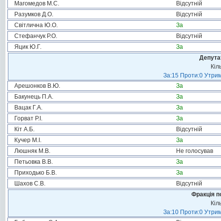
Магомедов М.С.
Відсутній
Разумков Д.О.
Відсутній
Світлична Ю.О.
За
Стефанчук Р.О.
Відсутній
Яцик Ю.Г.
За
Депута
Кіл
За:15 Проти:0 Утрим
Арешонков В.Ю.
За
Бакунець П.А.
За
Вацак Г.А.
За
Горват Р.І.
За
Кіт А.Б.
Відсутній
Кучер М.І.
За
Люшняк М.В.
Не голосував
Петьовка В.В.
За
Приходько Б.В.
За
Шахов С.В.
Відсутній
Фракція п
Кіл
За:10 Проти:0 Утрим