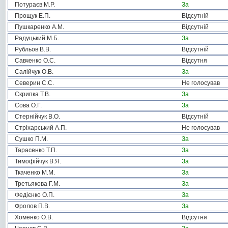
Потураєв М.Р.
За
Прощук Е.П.
Відсутній
Пушкаренко А.М.
Відсутній
Радуцький М.Б.
За
Рубльов В.В.
Відсутній
Савченко О.С.
Відсутня
Салійчук О.В.
За
Северин С.С.
Не голосував
Скрипка Т.В.
За
Сова О.Г.
За
Стернійчук В.О.
Відсутній
Стріхарський А.П.
Не голосував
Сушко П.М.
За
Тарасенко Т.П.
За
Тимофійчук В.Я.
За
Ткаченко М.М.
За
Третьякова Г.М.
За
Федієнко О.П.
За
Фролов П.В.
За
Хоменко О.В.
Відсутня