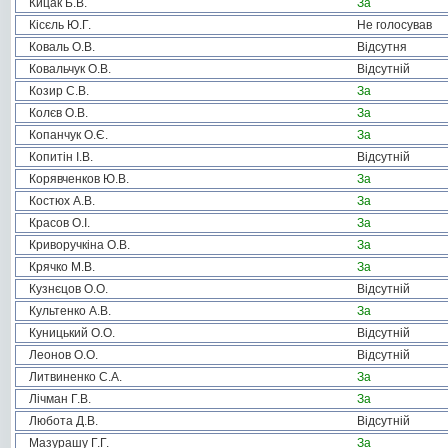
Кицак Б.В.
За
Кісєль Ю.Г.
Не голосував
Коваль О.В.
Відсутня
Ковальчук О.В.
Відсутній
Козир С.В.
За
Колєв О.В.
За
Копанчук О.Є.
За
Копитін І.В.
Відсутній
Корявченков Ю.В.
За
Костюх А.В.
За
Красов О.І.
За
Криворучкіна О.В.
За
Крячко М.В.
За
Кузнєцов О.О.
Відсутній
Культенко А.В.
За
Куницький О.О.
Відсутній
Леонов О.О.
Відсутній
Литвиненко С.А.
За
Лічман Г.В.
За
Любота Д.В.
Відсутній
Мазурашу Г.Г.
За