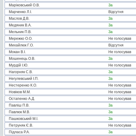
Маріковський О.В.
За
Марченко Л.І.
Відсутня
Маслов Д.В.
За
Медяник В.А.
За
Мельник П.В.
За
Мережко О.О.
Не голосував
Михайлюк Г.О.
Відсутня
Мокан В.І.
Не голосував
Мошенець О.В.
За
Мурдій І.Ю.
Не голосував
Нагорняк С.В.
За
Негулевський І.П.
За
Нестеренко К.О.
Не голосував
Новіков М.М.
Не голосував
Остапенко А.Д.
Не голосував
Павліш П.В.
За
Павлюк М.В.
За
Пашковський М.І.
За
Петруняк Є.В.
Не голосував
Підласа Р.А.
За