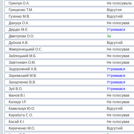
Гринчук О.А.
Не голосувала
Грищенко Т.М.
Відсутня
Гузенко М.В.
Відсутній
Дануца О.А.
Не голосував
Дирдін М.Є.
Утримався
Дмитрієва О.О.
За
Дубнов А.В.
Відсутній
Жмеренецький О.С.
Не голосував
Заблоцький М.Б.
Не голосував
Завітневич О.М.
Не голосував
Задорожний А.В.
Утримався
Заремський М.В.
Утримався
Захарченко В.В.
Утримався
Зуб В.О.
Утримався
Іванов В.І.
Не голосував
Калаур І.Р.
Не голосував
Камельчук Ю.О.
Відсутній
Карабута С.О.
Не голосував
Касай К.І.
Не голосував
Кириченко М.О.
Відсутній