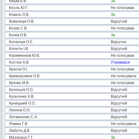
Кицак Б.В.
За
Кісєль Ю.Г.
Не голосував
Коваль О.В.
За
Ковальчук О.В.
Відсутній
Козир С.В.
Не голосував
Колєв О.В.
За
Копанчук О.Є.
Відсутня
Копитін І.В.
Відсутній
Корявченков Ю.В.
Не голосував
Костюх А.В.
Утримався
Красов О.І.
Не голосував
Криворучкіна О.В.
Не голосувала
Крячко М.В.
Не голосував
Кузнєцов О.О.
Відсутній
Культенко А.В.
Відсутній
Куницький О.О.
Відсутній
Леонов О.О.
Відсутній
Литвиненко С.А.
Відсутній
Лічман Г.В.
Не голосувала
Любота Д.В.
Відсутній
Мазурашу Г.Г.
За