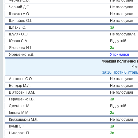
Чернєв Є.В.
Не голосував
Чорний Д.С.
Не голосував
Швачко А.О.
Не голосував
Шипайло О.І.
Не голосував
Шпак Л.О.
За
Шуляк О.О.
Не голосувала
Юраш С.А.
Відсутній
Яковлєва Н.І.
За
Яременко Б.В.
Утримався
Фракція політичної 
Кіл
За:10 Проти:0 Утрим
Алєксєєв С.О.
Не голосував
Бондар М.Л.
Не голосував
В’ятрович В.М.
Не голосував
Геращенко І.В.
За
Джемілєв М. .
Відсутній
Іонова М.М.
За
Княжицький М.Л.
Не голосував
Кубів С.І.
За
Никорак І.П.
За