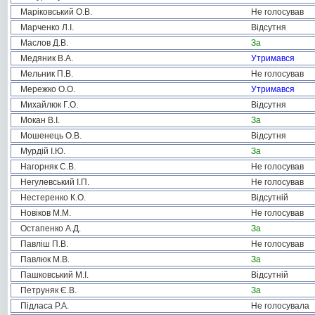
Маріковський О.В.
Не голосував
Марченко Л.І.
Відсутня
Маслов Д.В.
За
Медяник В.А.
Утримався
Мельник П.В.
Не голосував
Мережко О.О.
Утримався
Михайлюк Г.О.
Відсутня
Мокан В.І.
За
Мошенець О.В.
Відсутня
Мурдій І.Ю.
За
Нагорняк С.В.
Не голосував
Негулевський І.П.
Не голосував
Нестеренко К.О.
Відсутній
Новіков М.М.
Не голосував
Остапенко А.Д.
За
Павліш П.В.
Не голосував
Павлюк М.В.
За
Пашковський М.І.
Відсутній
Петруняк Є.В.
За
Підласа Р.А.
Не голосувала