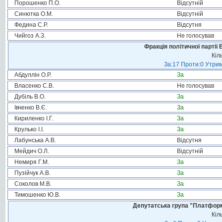
Порошенко П.О.
Відсутній
Синютка О.М.
Відсутній
Федина С.Р.
Відсутня
Чийгоз А.З.
Не голосував
Фракція політичної партії
Кіл
За:17 Проти:0 Утрим
Абдуллін О.Р.
За
Власенко С.В.
Не голосував
Дубіль В.О.
За
Івченко В.Є.
За
Кириленко І.Г.
За
Крулько І.І.
За
Лабунська А.В.
Відсутня
Мейдич О.Л.
Відсутній
Немиря Г.М.
За
Пузійчук А.В.
За
Соколов М.В.
За
Тимошенко Ю.В.
За
Депутатська група "Платформа
Кіл