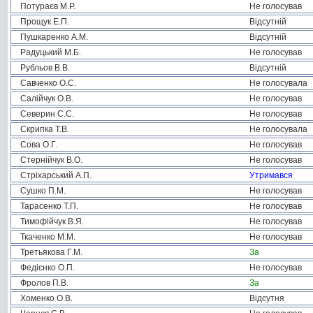
Потураєв М.Р.
Не голосував
Прощук Е.П.
Відсутній
Пушкаренко А.М.
Відсутній
Радуцький М.Б.
Не голосував
Рубльов В.В.
Відсутній
Савченко О.С.
Не голосувала
Салійчук О.В.
Не голосував
Северин С.С.
Не голосував
Скрипка Т.В.
Не голосувала
Сова О.Г.
Не голосував
Стернійчук В.О.
Не голосував
Стріхарський А.П.
Утримався
Сушко П.М.
Не голосував
Тарасенко Т.П.
Не голосував
Тимофійчук В.Я.
Не голосував
Ткаченко М.М.
Не голосував
Третьякова Г.М.
За
Федієнко О.П.
Не голосував
Фролов П.В.
За
Хоменко О.В.
Відсутня