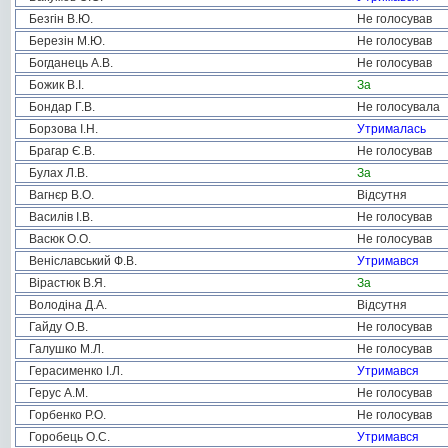
Безгін В.Ю.
Не голосував
Березін М.Ю.
Не голосував
Богданець А.В.
Не голосував
Божик В.І.
За
Бондар Г.В.
Не голосувала
Борзова І.Н.
Утрималась
Брагар Є.В.
Не голосував
Булах Л.В.
За
Вагнєр В.О.
Відсутня
Василів І.В.
Не голосував
Васюк О.О.
Не голосував
Веніславський Ф.В.
Утримався
Вірастюк В.Я.
За
Володіна Д.А.
Відсутня
Гайду О.В.
Не голосував
Галушко М.Л.
Не голосував
Герасименко І.Л.
Утримався
Герус А.М.
Не голосував
Горбенко Р.О.
Не голосував
Горобець О.С.
Утримався