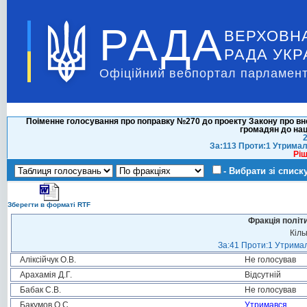
РАДА
ВЕРХОВН
РАДА УКР
Офіційний вебпортал парламент
Поіменне голосування про поправку №270 до проекту Закону про вне
громадян до нац
2
За:113 Проти:1 Утримал
Ріш
- Вибрати зі списк
Зберегти в форматі RTF
Фракція політ
Кіль
За:41 Проти:1 Утримал
Аліксійчук О.В.
Не голосував
Арахамія Д.Г.
Відсутній
Бабак С.В.
Не голосував
Бакумов О.С.
Утримався