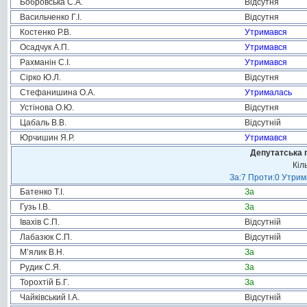
Бобровська С.А.
Відсутня
Васильченко Г.І.
Відсутня
Костенко Р.В.
Утримався
Осадчук А.П.
Утримався
Рахманін С.І.
Утримався
Сірко Ю.Л.
Відсутня
Стефанишина О.А.
Утрималась
Устінова О.Ю.
Відсутня
Цабаль В.В.
Відсутній
Юрчишин Я.Р.
Утримався
Депутатська 
Кіл
За:7 Проти:0 Утрим
Батенко Т.І.
За
Гузь І.В.
За
Івахів С.П.
Відсутній
Лабазюк С.П.
Відсутній
М’ялик В.Н.
За
Рудик С.Я.
За
Торохтій Б.Г.
За
Чайківський І.А.
Відсутній