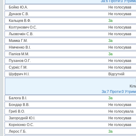
За:6 Проти:0 Утрима
Бойко Ю.А.
Не голосував
Дунаєв С.В.
Не голосував
Кальцев В.Ф.
За
Колтунович О.С.
Не голосував
Льовочкін С.В.
Не голосував
Мамка Г.М.
За
Німченко В.І.
Не голосував
Папієв М.М.
За
Пузанов О.Г.
Не голосував
Суркіс Г.М.
Не голосував
Шуфрич Н.І.
Відсутній
Кіл
За:7 Проти:0 Утрим
Балога В.І.
За
Бондар В.В.
Не голосував
Гриб В.О.
Не голосувала
Загородній Ю.І.
Не голосував
Корнієнко О.С.
Не голосував
Лерос Г.Б.
За