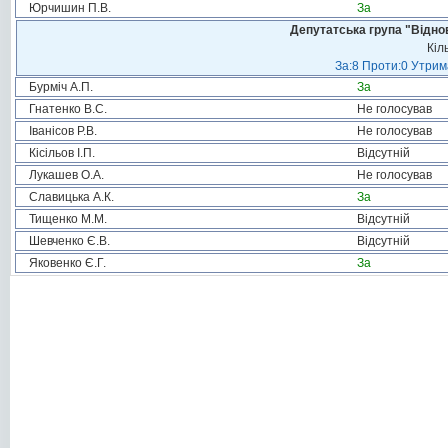
Юрчишин П.В.
За
Депутатська група "Віднов
Кіл
За:8 Проти:0 Утрим
Бурміч А.П.
За
Гнатенко В.С.
Не голосував
Іванісов Р.В.
Не голосував
Кісільов І.П.
Відсутній
Лукашев О.А.
Не голосував
Славицька А.К.
За
Тищенко М.М.
Відсутній
Шевченко Є.В.
Відсутній
Яковенко Є.Г.
За