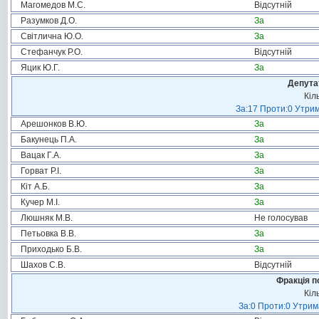
Магомедов М.С.
Відсутній
Разумков Д.О.
За
Світлична Ю.О.
За
Стефанчук Р.О.
Відсутній
Яцик Ю.Г.
За
Депута
Кіл
За:17 Проти:0 Утрим
Арешонков В.Ю.
За
Бакунець П.А.
За
Вацак Г.А.
За
Горват Р.І.
За
Кіт А.Б.
За
Кучер М.І.
За
Люшняк М.В.
Не голосував
Петьовка В.В.
За
Приходько Б.В.
За
Шахов С.В.
Відсутній
Фракція п
Кіл
За:0 Проти:0 Утрим