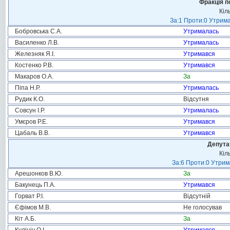
Фракція п
Кіл
За:1 Проти:0 Утрима
Бобровська С.А.
Утрималась
Василенко Л.В.
Утрималась
Железняк Я.І.
Утримався
Костенко Р.В.
Утримався
Макаров О.А.
За
Піпа Н.Р.
Утрималась
Рудик К.О.
Відсутня
Совсун І.Р.
Утрималась
Умєров Р.Е.
Утримався
Цабаль В.В.
Утримався
Депута
Кіл
За:6 Проти:0 Утрим
Арешонков В.Ю.
За
Бакунець П.А.
Утримався
Горват Р.І.
Відсутній
Єфімов М.В.
Не голосував
Кіт А.Б.
За