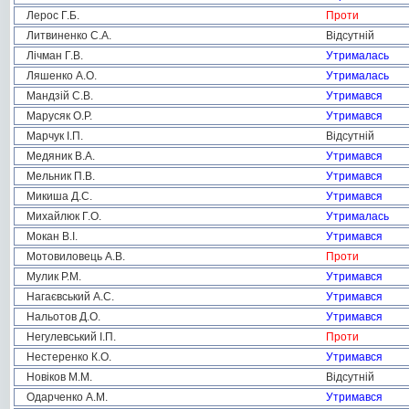
Лерос Г.Б.
Проти
Литвиненко С.А.
Відсутній
Лічман Г.В.
Утрималась
Ляшенко А.О.
Утрималась
Мандзій С.В.
Утримався
Марусяк О.Р.
Утримався
Марчук І.П.
Відсутній
Медяник В.А.
Утримався
Мельник П.В.
Утримався
Микиша Д.С.
Утримався
Михайлюк Г.О.
Утрималась
Мокан В.І.
Утримався
Мотовиловець А.В.
Проти
Мулик Р.М.
Утримався
Нагаєвський А.С.
Утримався
Нальотов Д.О.
Утримався
Негулевський І.П.
Проти
Нестеренко К.О.
Утримався
Новіков М.М.
Відсутній
Одарченко А.М.
Утримався