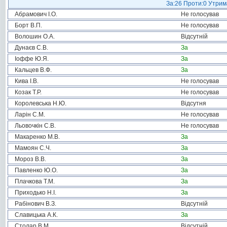
За:26 Проти:0 Утрима
Абрамович І.О.
Не голосував
Борт В.П.
Не голосував
Волошин О.А.
Відсутній
Дунаєв С.В.
За
Іоффе Ю.Я.
За
Кальцев В.Ф.
За
Кива І.В.
Не голосував
Козак Т.Р.
Не голосував
Королевська Н.Ю.
Відсутня
Ларін С.М.
Не голосував
Льовочкін С.В.
Не голосував
Макаренко М.В.
За
Мамоян С.Ч.
За
Мороз В.В.
За
Павленко Ю.О.
За
Плачкова Т.М.
За
Приходько Н.І.
За
Рабінович В.З.
Відсутній
Славицька А.К.
За
Столар В.М.
Відсутній