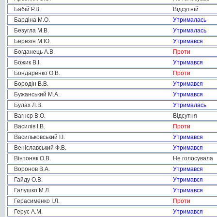
Бабій Р.В.
Відсутній
Бардіна М.О.
Утрималась
Безугла М.В.
Утрималась
Березін М.Ю.
Утримався
Богданець А.В.
Проти
Божик В.І.
Утримався
Бондаренко О.В.
Проти
Бородін В.В.
Утримався
Бужанський М.А.
Утримався
Булах Л.В.
Утрималась
Вагнєр В.О.
Відсутня
Василів І.В.
Проти
Васильковський І.І.
Утримався
Веніславський Ф.В.
Утримався
Вінтоняк О.В.
Не голосувала
Воронов В.А.
Утримався
Гайду О.В.
Утримався
Галушко М.Л.
Утримався
Герасименко І.Л.
Проти
Герус А.М.
Утримався