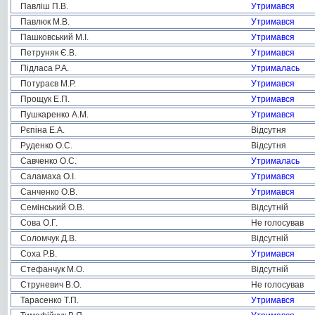
Павліш П.В.
Утримався
Павлюк М.В.
Утримався
Пашковський М.І.
Утримався
Петруняк Є.В.
Утримався
Підласа Р.А.
Утрималась
Потураєв М.Р.
Утримався
Прощук Е.П.
Утримався
Пушкаренко А.М.
Утримався
Рєпіна Е.А.
Відсутня
Руденко О.С.
Відсутня
Савченко О.С.
Утрималась
Саламаха О.І.
Утримався
Санченко О.В.
Утримався
Семінський О.В.
Відсутній
Сова О.Г.
Не голосував
Соломчук Д.В.
Відсутній
Соха Р.В.
Утримався
Стефанчук М.О.
Відсутній
Струневич В.О.
Не голосував
Тарасенко Т.П.
Утримався