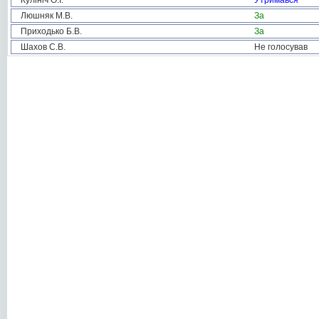
Кулініч О.І.
Утримався
Люшняк М.В.
За
Приходько Б.В.
За
Шахов С.В.
Не голосував