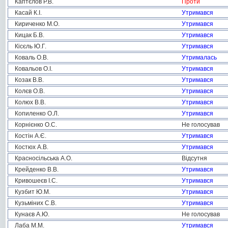
Каптєлов Р.В.
Проти
Касай К.І.
Утримався
Кириченко М.О.
Утримався
Кицак Б.В.
Утримався
Кісєль Ю.Г.
Утримався
Коваль О.В.
Утрималась
Ковальов О.І.
Утримався
Козак В.В.
Утримався
Колєв О.В.
Утримався
Колюх В.В.
Утримався
Копиленко О.Л.
Утримався
Корнієнко О.С.
Не голосував
Костін А.Є.
Утримався
Костюх А.В.
Утримався
Красносільська А.О.
Відсутня
Крейденко В.В.
Утримався
Кривошеєв І.С.
Утримався
Кузбит Ю.М.
Утримався
Кузьміних С.В.
Утримався
Кунаєв А.Ю.
Не голосував
Лаба М.М.
Утримався