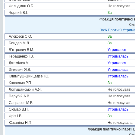
Фельдман О.Б.
Не голосував
Чорний В.І.
За
Фракція політичної 
Кіл
За:6 Проти:0 Утрима
Алєксєєв С.О.
За
Бондар М.Л.
За
В’ятрович В.М.
Утримався
Геращенко І.В.
Утрималась
Джемілєв М. .
Утримався
Зінкевич Я.В.
Утрималась
Климпуш-Цинцадзе І.О.
Утрималась
Князевич Р.П.
За
Лопушанський А.Я.
Не голосував
Парубій А.В.
Не голосував
Саврасов М.В.
Не голосував
Сюмар В.П.
Утрималась
Фріз І.В.
За
Южаніна Н.П.
Не голосувала
Фракція політичної партії
Кіл