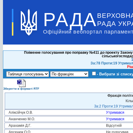
РАДА
ВЕРХОВН
РАДА УКР
Офіційний вебпортал парламент
Поіменне голосування про поправку №411 до проекту Закону 
сільськогосподар
1
За:78 Проти:19 Утримал
Ріш
- Вибрати зі списк
Зберегти в форматі RTF
Фракція політ
Кіль
За:2 Проти:19 Утримал
Аліксійчук О.В.
Утримався
Ананченко М.О.
Утримався
Арахамія Д.Г.
Відсутній
Арсенюк О.О.
Не голосував