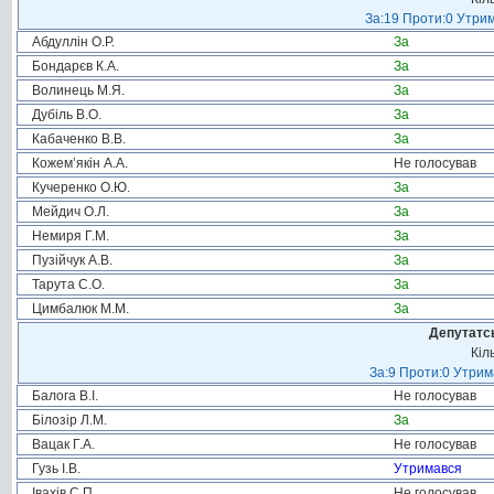
За:19 Проти:0 Утрим
Абдуллін О.Р.
За
Бондарєв К.А.
За
Волинець М.Я.
За
Дубіль В.О.
За
Кабаченко В.В.
За
Кожем’якін А.А.
Не голосував
Кучеренко О.Ю.
За
Мейдич О.Л.
За
Немиря Г.М.
За
Пузійчук А.В.
За
Тарута С.О.
За
Цимбалюк М.М.
За
Депутатсь
Кіл
За:9 Проти:0 Утрим
Балога В.І.
Не голосував
Білозір Л.М.
За
Вацак Г.А.
Не голосував
Гузь І.В.
Утримався
Івахів С.П.
Не голосував