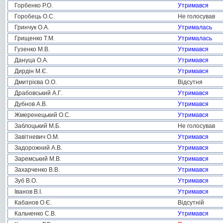
Горбенко Р.О.
Утримався
Горобець О.С.
Не голосував
Гринчук О.А.
Утрималась
Грищенко Т.М.
Утрималась
Гузенко М.В.
Утримався
Дануца О.А.
Утримався
Дирдін М.Є.
Утримався
Дмитрієва О.О.
Відсутня
Драбовський А.Г.
Утримався
Дубнов А.В.
Утримався
Жмеренецький О.С.
Утримався
Заблоцький М.Б.
Не голосував
Завітневич О.М.
Утримався
Задорожний А.В.
Утримався
Заремський М.В.
Утримався
Захарченко В.В.
Утримався
Зуб В.О.
Утримався
Іванов В.І.
Утримався
Кабанов О.Є.
Відсутній
Кальченко С.В.
Утримався