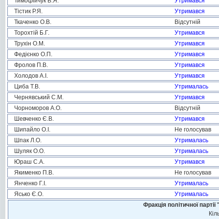
Тимофійчук В.Я.
Утримався
Тістик Р.Я.
Утримався
Ткаченко О.В.
Відсутній
Торохтій Б.Г.
Утримався
Трухін О.М.
Утримався
Федієнко О.П.
Утримався
Фролов П.В.
Утримався
Холодов А.І.
Утримався
Циба Т.В.
Утрималась
Чернявський С.М.
Утримався
Чорноморов А.О.
Відсутній
Шевченко Є.В.
Утримався
Шипайло О.І.
Не голосував
Шпак Л.О.
Утрималась
Шуляк О.О.
Утрималась
Юраш С.А.
Утримався
Якименко П.В.
Не голосував
Янченко Г.І.
Утрималась
Ясько Є.О.
Утрималась
Фракція політичної пар
Кіл