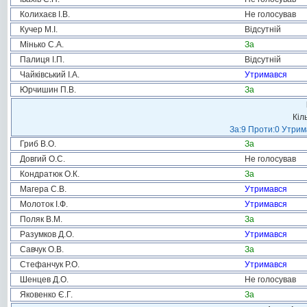
Колихаєв І.В.
Не голосував
Кучер М.І.
Відсутній
Мінько С.А.
За
Палиця І.П.
Відсутній
Чайківський І.А.
Утримався
Юрчишин П.В.
За
Кіл
За:9 Проти:0 Утрим
Гриб В.О.
За
Довгий О.С.
Не голосував
Кондратюк О.К.
За
Магера С.В.
Утримався
Молоток І.Ф.
Утримався
Поляк В.М.
За
Разумков Д.О.
Утримався
Савчук О.В.
За
Стефанчук Р.О.
Утримався
Шенцев Д.О.
Не голосував
Яковенко Є.Г.
За