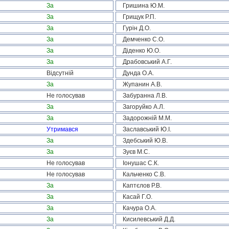
За
Гришина Ю.М.
За
Грищук Р.П.
За
Гурін Д.О.
За
Демченко С.О.
За
Діденко Ю.О.
За
Драбовський А.Г.
Відсутній
Дунда О.А.
За
Жупанин А.В.
Не голосував
Забуранна Л.В.
За
Загоруйко А.Л.
За
Задорожній М.М.
Утримався
Заславський Ю.І.
За
Здебський Ю.В.
За
Зуєв М.С.
Не голосував
Іонушас С.К.
Не голосував
Кальченко С.В.
За
Каптєлов Р.В.
За
Касай Г.О.
За
Качура О.А.
За
Кисилевський Д.Д.