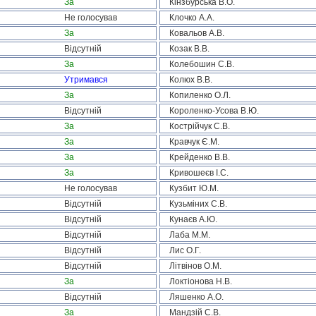
За
Кінзбурська В.О.
Не голосував
Клочко А.А.
За
Ковальов А.В.
Відсутній
Козак В.В.
За
Колебошин С.В.
Утримався
Колюх В.В.
За
Копиленко О.Л.
Відсутній
Короленко-Усова В.Ю.
За
Кострійчук С.В.
За
Кравчук Є.М.
За
Крейденко В.В.
За
Кривошеєв І.С.
Не голосував
Кузбит Ю.М.
Відсутній
Кузьміних С.В.
Відсутній
Кунаєв А.Ю.
Відсутній
Лаба М.М.
Відсутній
Лис О.Г.
Відсутній
Літвінов О.М.
За
Локтіонова Н.В.
Відсутній
Ляшенко А.О.
За
Мандзій С.В.