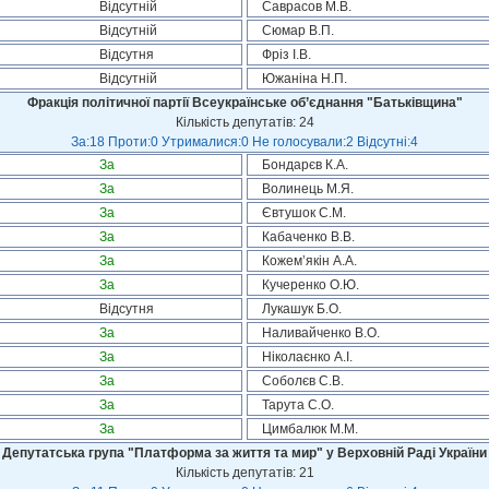
Відсутній
Саврасов М.В.
Відсутній
Сюмар В.П.
Відсутня
Фріз І.В.
Відсутній
Южаніна Н.П.
Фракція політичної партії Всеукраїнське об’єднання "Батьківщина"
Кількість депутатів: 24
За:18 Проти:0 Утрималися:0 Не голосували:2 Відсутні:4
За
Бондарєв К.А.
За
Волинець М.Я.
За
Євтушок С.М.
За
Кабаченко В.В.
За
Кожем’якін А.А.
За
Кучеренко О.Ю.
Відсутня
Лукашук Б.О.
За
Наливайченко В.О.
За
Ніколаєнко А.І.
За
Соболєв С.В.
За
Тарута С.О.
За
Цимбалюк М.М.
Депутатська група "Платформа за життя та мир" у Верховній Раді України
Кількість депутатів: 21