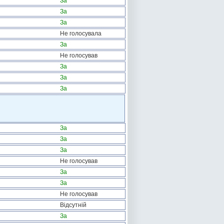
За
За
За
Не голосувала
За
Не голосував
За
За
За
За
За
За
Не голосував
За
За
Не голосував
Відсутній
За