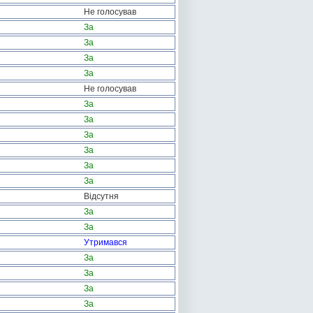
Не голосував
За
За
За
За
Не голосував
За
За
За
За
За
За
Відсутня
За
За
Утримався
За
За
За
За