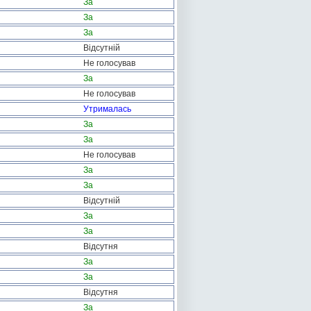
За
За
За
Відсутній
Не голосував
За
Не голосував
Утрималась
За
За
Не голосував
За
За
Відсутній
За
За
Відсутня
За
За
Відсутня
За