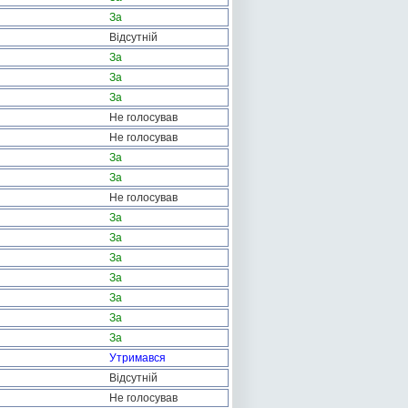
За
Відсутній
За
За
За
Не голосував
Не голосував
За
За
Не голосував
За
За
За
За
За
За
За
Утримався
Відсутній
Не голосував