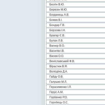
Безгін В.Ю.
Березін М.Ю.
Богданець А.В.
Божик В.І.
Бондар Г.В.
Борзова І.Н.
Брагар Є.В.
Булах Л.В.
Вагнєр В.О.
Василів І.В.
Васюк О.О.
Веніславський Ф.В.
Вірастюк В.Я.
Володіна Д.А.
Гайду О.В.
Галушко М.Л.
Герасименко І.Л.
Герус А.М.
Горбенко Р.О.
Горобець О.С.