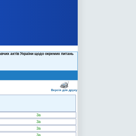
вчих актів України щодо окремих питань
Версія для друку
За
За
За
За