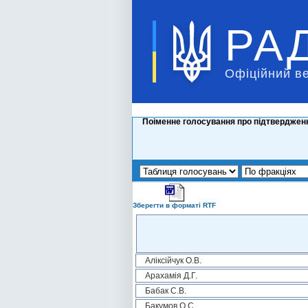
РА
Офіційний в
Поіменне голосування про підтвердженн
Зберегти в форматі RTF
Аліксійчук О.В.
Арахамія Д.Г.
Бабак С.В.
Бакумов О.С.