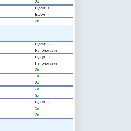
За
Відсутня
Відсутня
За
Відсутній
Не голосував
Відсутній
Не голосував
За
За
За
За
За
Відсутній
За
За