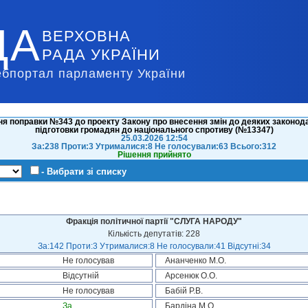
ДА
ВЕРХОВНА
РАДА УКРАЇНИ
ебпортал парламенту України
я поправки №343 до проекту Закону про внесення змін до деяких законода
підготовки громадян до національного спротиву (№13347)
25.03.2026 12:54
За:238 Проти:3 Утрималися:8 Не голосували:63 Всього:312
Рішення прийнято
- Вибрати зі списку
Фракція політичної партії "СЛУГА НАРОДУ"
Кількість депутатів: 228
За:142 Проти:3 Утрималися:8 Не голосували:41 Відсутні:34
Не голосував
Ананченко М.О.
Відсутній
Арсенюк О.О.
Не голосував
Бабій Р.В.
За
Бардіна М.О.