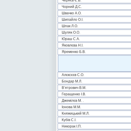
Чернєв Є.В.
Чорний Д.С.
Швачко А.О.
Шипайло О.І.
Шпак Л.О.
Шуляк О.О.
Юраш С.А.
Яковлєва Н.І.
Яременко Б.В.
Алєксєєв С.О.
Бондар М.Л.
В’ятрович В.М.
Геращенко І.В.
Джемілєв М. .
Іонова М.М.
Княжицький М.Л.
Кубів С.І.
Никорак І.П.