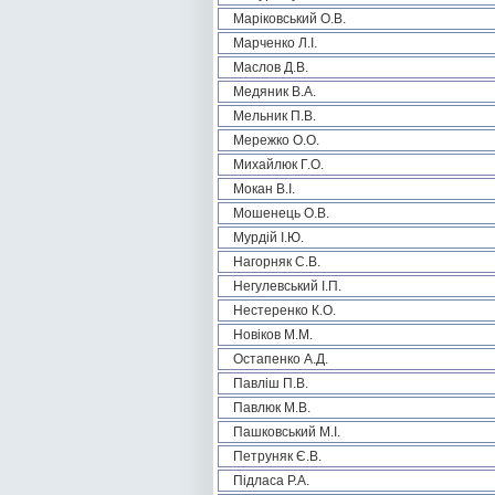
Маріковський О.В.
Марченко Л.І.
Маслов Д.В.
Медяник В.А.
Мельник П.В.
Мережко О.О.
Михайлюк Г.О.
Мокан В.І.
Мошенець О.В.
Мурдій І.Ю.
Нагорняк С.В.
Негулевський І.П.
Нестеренко К.О.
Новіков М.М.
Остапенко А.Д.
Павліш П.В.
Павлюк М.В.
Пашковський М.І.
Петруняк Є.В.
Підласа Р.А.