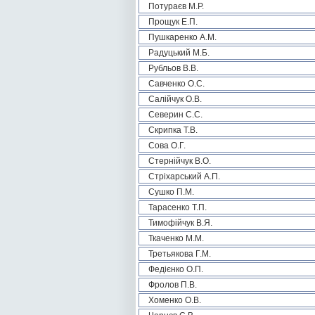
Потураєв М.Р.
Прощук Е.П.
Пушкаренко А.М.
Радуцький М.Б.
Рубльов В.В.
Савченко О.С.
Салійчук О.В.
Северин С.С.
Скрипка Т.В.
Сова О.Г.
Стернійчук В.О.
Стріхарський А.П.
Сушко П.М.
Тарасенко Т.П.
Тимофійчук В.Я.
Ткаченко М.М.
Третьякова Г.М.
Федієнко О.П.
Фролов П.В.
Хоменко О.В.