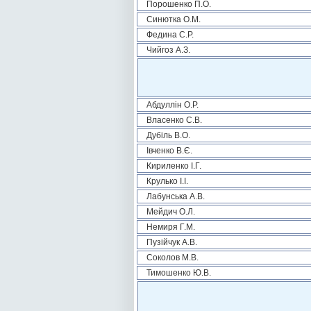
Порошенко П.О.
Синютка О.М.
Федина С.Р.
Чийгоз А.З.
Абдуллін О.Р.
Власенко С.В.
Дубіль В.О.
Івченко В.Є.
Кириленко І.Г.
Крулько І.І.
Лабунська А.В.
Мейдич О.Л.
Немиря Г.М.
Пузійчук А.В.
Соколов М.В.
Тимошенко Ю.В.