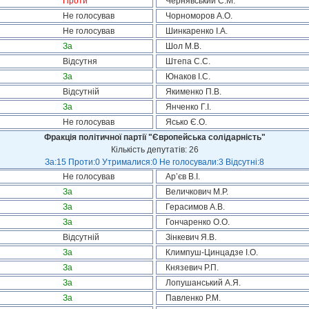
Проти
Чернявський С.М.
Не голосував
Чорноморов А.О.
Не голосував
Шинкаренко І.А.
За
Шол М.В.
Відсутня
Штепа С.С.
За
Юнаков І.С.
Відсутній
Якименко П.В.
За
Янченко Г.І.
Не голосував
Ясько Є.О.
Фракція політичної партії "Європейська солідарність"
Кількість депутатів: 26
За:15 Проти:0 Утрималися:0 Не голосували:3 Відсутні:8
Не голосував
Ар’єв В.І.
За
Величкович М.Р.
За
Герасимов А.В.
За
Гончаренко О.О.
Відсутній
Зінкевич Я.В.
За
Климпуш-Цинцадзе І.О.
За
Князевич Р.П.
За
Лопушанський А.Я.
За
Павленко Р.М.