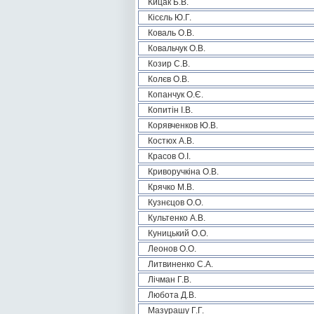
Кицак Б.В.
Кісєль Ю.Г.
Коваль О.В.
Ковальчук О.В.
Козир С.В.
Колєв О.В.
Копанчук О.Є.
Копитін І.В.
Корявченков Ю.В.
Костюх А.В.
Красов О.І.
Криворучкіна О.В.
Крячко М.В.
Кузнєцов О.О.
Культенко А.В.
Куницький О.О.
Леонов О.О.
Литвиненко С.А.
Лічман Г.В.
Любота Д.В.
Мазурашу Г.Г.