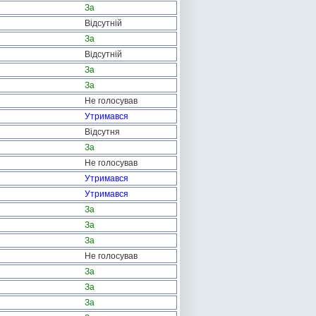
За
Відсутній
За
Відсутній
За
За
Не голосував
Утримався
Відсутня
За
Не голосував
Утримався
Утримався
За
За
За
Не голосував
За
За
За