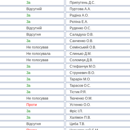
За
Припутень Д.С.
Відсутній
Пуртова А.А.
За
Радіна А.О.
За
Рєпіна Е.А.
Відсутній
Руденко О.С.
Відсутня
Саладуха О.В.
За
Санченко О.В.
Не голосував
Семінський О.В.
Не голосувала
Слинько Д.М.
Не голосував
Соломчук Д.В.
За
Стефанчук М.О.
За
Струневич В.О.
За
Тарарін М.О.
За
Тарасов О.С.
За
Тістик Р.Я.
Не голосував
Ткаченко О.М.
Проти
Устенко О.О.
За
Фріс І.П.
За
Халімон П.В.
Відсутня
Циба Т.В.