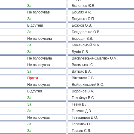
За
Беленюк Ж.В.
Не голосував
Боблях А.Р.
За
Богуцька Є.П.
Відсутній
Божков О.В.
За
Бондаренко О.В.
Не голосувала
Бородін В.В.
За
Бужанський М.А.
За
Бунін С.В.
Не голосувала
Василевська-Смаглюк О.М.
Не голосував
Васильєв І.С.
За
Ватрас В.А.
Проти
Вінтоняк О.В.
Не голосував
Войцехівський В.О.
Відсутня
Воронов В.А.
За
Галайчук В.С.
За
Гевко В.Л.
За
Герман Д.В.
Не голосував
Гетманцев Д.О.
За
Горенюк О.О.
За
Гривко С.Д.