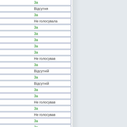
За
Відсутня
За
Не голосувала
За
За
За
За
За
Не голосував
За
Відсутній
За
Відсутній
За
За
Не голосував
За
Не голосував
За