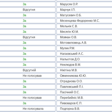
За
Марусяк О.Р.
Відсутня
Марчук І.П.
За
Матусевич О.Б.
За
Мезенцева-Федоренко М.С.
За
Мельнік С.В.
За
Мисягін Ю.М.
Відсутня
Мовчан О.В.
За
Мотовиловець А.В.
За
Мулик Р.М.
За
Нагаєвський А.С.
За
Нальотов Д.О.
За
Неклюдов В.М.
Відсутній
Нікітіна М.В.
Не голосував
Овчинникова Ю.Ю.
За
Отраднова О.О.
За
Павловський П.І.
За
Пасічний О.С.
Не голосував
Перебийніс М.В.
За
Пивоваров Є.П.
Не голосувала
Подгорна В.В.