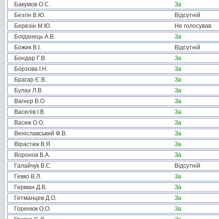
Бакумов О.С.
За
Безгін В.Ю.
Відсутній
Березін М.Ю.
Не голосував
Богданець А.В.
За
Божик В.І.
Відсутній
Бондар Г.В.
За
Борзова І.Н.
За
Брагар Є.В.
За
Булах Л.В.
За
Вагнєр В.О.
За
Василів І.В.
За
Васюк О.О.
За
Веніславський Ф.В.
За
Вірастюк В.Я.
За
Воронов В.А.
За
Галайчук В.С.
Відсутній
Гевко В.Л.
За
Герман Д.В.
За
Гетманцев Д.О.
За
Горенюк О.О.
За