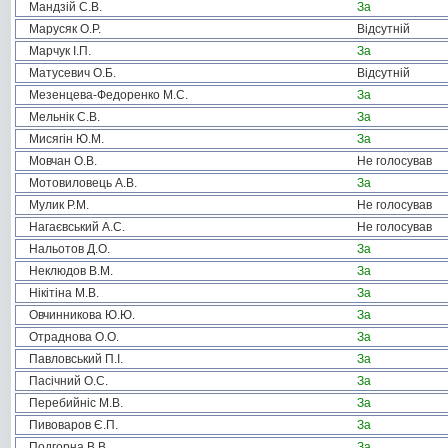
Мандзій С.В.
За
Марусяк О.Р.
Відсутній
Марчук І.П.
За
Матусевич О.Б.
Відсутній
Мезенцева-Федоренко М.С.
За
Мельнік С.В.
За
Мисягін Ю.М.
За
Мовчан О.В.
Не голосував
Мотовиловець А.В.
За
Мулик Р.М.
Не голосував
Нагаєвський А.С.
Не голосував
Нальотов Д.О.
За
Неклюдов В.М.
За
Нікітіна М.В.
За
Овчинникова Ю.Ю.
За
Отраднова О.О.
За
Павловський П.І.
За
Пасічний О.С.
За
Перебийніс М.В.
За
Пивоваров Є.П.
За
Подгорна В.В.
За