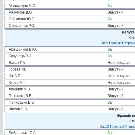
Магомедов М.С.
За
Разумков Д.О.
Відсутній
Світлична Ю.О.
За
Стефанчук Р.О.
Відсутній
Депута
Кіл
За:9 Проти:0 Утрим
Арешонков В.Ю.
За
Бакунець П.А.
За
Вацак Г.А.
Не голосував
Горват Р.І.
Відсутній
Кіт А.Б.
Не голосував
Кучер М.І.
Не голосував
Люшняк М.В.
Відсутній
Петьовка В.В.
Відсутній
Приходько Б.В.
За
Шахов С.В.
Відсутній
Фракція п
Кіл
За:13 Проти:0 Утрим
Бобровська С.А.
За