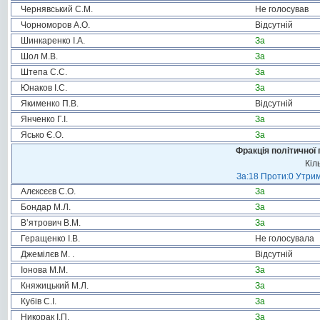
Чернявський С.М.
Не голосував
Чорноморов А.О.
Відсутній
Шинкаренко І.А.
За
Шол М.В.
За
Штепа С.С.
За
Юнаков І.С.
За
Якименко П.В.
Відсутній
Янченко Г.І.
За
Ясько Є.О.
За
Фракція політичної 
Кіл
За:18 Проти:0 Утрим
Алєксєєв С.О.
За
Бондар М.Л.
За
В’ятрович В.М.
За
Геращенко І.В.
Не голосувала
Джемілєв М. .
Відсутній
Іонова М.М.
За
Княжицький М.Л.
За
Кубів С.І.
За
Никорак І.П.
За