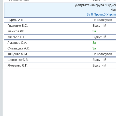
Депутатська група "Віднов
Кіл
За:8 Проти:0 Утрим
Бурміч А.П.
Не голосував
Гнатенко В.С.
Відсутній
Іванісов Р.В.
За
Кісільов І.П.
Відсутній
Лукашев О.А.
За
Славицька А.К.
За
Тищенко М.М.
Не голосував
Шевченко Є.В.
Відсутній
Яковенко Є.Г.
Відсутній