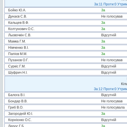
За:11 Проти:0 Утрим
Бойко Ю.А.
За
Дунаєв С.В.
Не голосував
Кальцев В.Ф.
За
Колтунович О.С.
За
Льовочкін С.В.
Відсутній
Мамка Г.М.
За
Німченко В.І.
За
Папієв М.М.
За
Пузанов О.Г.
Не голосував
Суркіс Г.М.
Відсутній
Шуфрич Н.І.
Відсутній
Кіл
За:12 Проти:0 Утрим
Балога В.І.
Відсутній
Бондар В.В.
Не голосував
Гриб В.О.
Не голосувала
Загородній Ю.І.
За
Корнієнко О.С.
Відсутній
Лерос Г.Б.
За