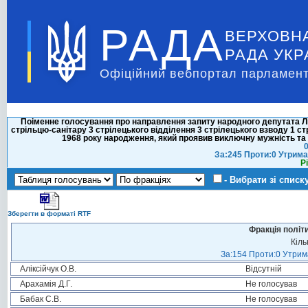
РАДА
ВЕРХОВН
РАДА УКР
Офіційний вебпортал парламент
Поіменне голосування про направлення запиту народного депутата Л
стрільцю-санітару 3 стрілецького відділення 3 стрілецького взводу 1 с
1968 року народження, який проявив виключну мужність та 
0
За:245 Проти:0 Утрима
Р
- Вибрати зі списк
Зберегти в форматі RTF
Фракція політ
Кіль
За:154 Проти:0 Утрима
Аліксійчук О.В.
Відсутній
Арахамія Д.Г.
Не голосував
Бабак С.В.
Не голосував