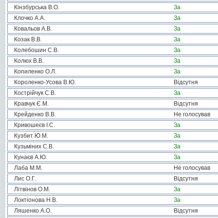
Кінзбурська В.О.
За
Клочко А.А.
За
Ковальов А.В.
За
Козак В.В.
За
Колебошин С.В.
За
Колюх В.В.
За
Копиленко О.Л.
За
Короленко-Усова В.Ю.
Відсутня
Кострійчук С.В.
За
Кравчук Є.М.
Відсутня
Крейденко В.В.
Не голосував
Кривошеєв І.С.
За
Кузбит Ю.М.
За
Кузьміних С.В.
За
Кунаєв А.Ю.
За
Лаба М.М.
Не голосував
Лис О.Г.
Відсутня
Літвінов О.М.
За
Локтіонова Н.В.
За
Ляшенко А.О.
Відсутня