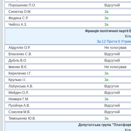
Порошенко П.О.
Відсутній
Синютка О.М.
За
Федина С.Р.
За
Чийгоз А.З.
За
Фракція політичної партії
Кіл
За:12 Проти:0 Утрим
Абдуллін О.Р.
Не голосував
Власенко С.В.
Відсутній
Дубіль В.О.
Відсутній
Івченко В.Є.
Не голосував
Кириленко І.Г.
За
Крулько І.І.
За
Лабунська А.В.
Відсутня
Мейдич О.Л.
Відсутній
Немиря Г.М.
За
Пузійчук А.В.
Відсутній
Соколов М.В.
Відсутній
Тимошенко Ю.В.
За
Депутатська група "Платформа
Кіл