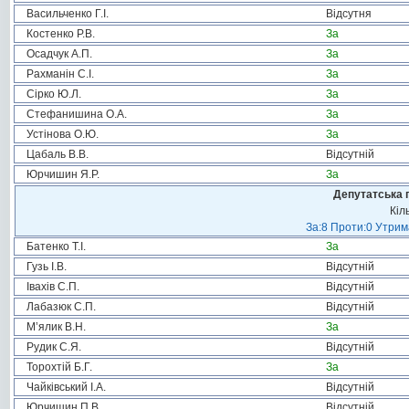
Васильченко Г.І.
Відсутня
Костенко Р.В.
За
Осадчук А.П.
За
Рахманін С.І.
За
Сірко Ю.Л.
За
Стефанишина О.А.
За
Устінова О.Ю.
За
Цабаль В.В.
Відсутній
Юрчишин Я.Р.
За
Депутатська 
Кіл
За:8 Проти:0 Утрим
Батенко Т.І.
За
Гузь І.В.
Відсутній
Івахів С.П.
Відсутній
Лабазюк С.П.
Відсутній
М’ялик В.Н.
За
Рудик С.Я.
Відсутній
Торохтій Б.Г.
За
Чайківський І.А.
Відсутній
Юрчишин П.В.
Відсутній