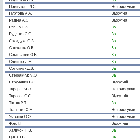
Припутень Д.С.
Не голосував
Пуртова А.А.
Відсутня
Радіна А.О.
Відсутня
Рєпіна Е.А.
За
Руденко О.С.
За
Саладуха О.В.
За
Санченко О.В.
За
Семінський О.В.
За
Слинько Д.М.
За
Соломчук Д.В.
За
Стефанчук М.О.
За
Струневич В.О.
Відсутній
Тарарін М.О.
Не голосував
Тарасов О.С.
Відсутній
Тістик Р.Я.
За
Ткаченко О.М.
Не голосував
Устенко О.О.
Не голосував
Фріс І.П.
Відсутній
Халімон П.В.
За
Циба Т.В.
За