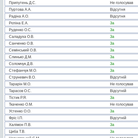
Припутень Д.С.
Не голосував
Пуртова А.А.
Відсутня
Радіна А.О.
Відсутня
Рєпіна Е.А.
За
Руденко О.С.
За
Саладуха О.В.
За
Санченко О.В.
За
Семінський О.В.
За
Слинько Д.М.
За
Соломчук Д.В.
За
Стефанчук М.О.
За
Струневич В.О.
Відсутній
Тарарін М.О.
Не голосував
Тарасов О.С.
Відсутній
Тістик Р.Я.
За
Ткаченко О.М.
Не голосував
Устенко О.О.
За
Фріс І.П.
Відсутній
Халімон П.В.
За
Циба Т.В.
За