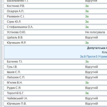
Васильченко Г.І.
Відсутня
Костенко Р.В.
За
Осадчук А.П.
За
Рахманін С.І.
За
Сірко Ю.Л.
За
Стефанишина О.А.
За
Устінова О.Ю.
Не голосувала
Цабаль В.В.
Відсутній
Юрчишин Я.Р.
За
Депутатська 
Кіл
За:8 Проти:0 Утрим
Батенко Т.І.
За
Гузь І.В.
Відсутній
Івахів С.П.
Відсутній
Лабазюк С.П.
Відсутній
М’ялик В.Н.
За
Рудик С.Я.
Відсутній
Торохтій Б.Г.
За
Чайківський І.А.
Відсутній
Юрчишин П.В.
Відсутній