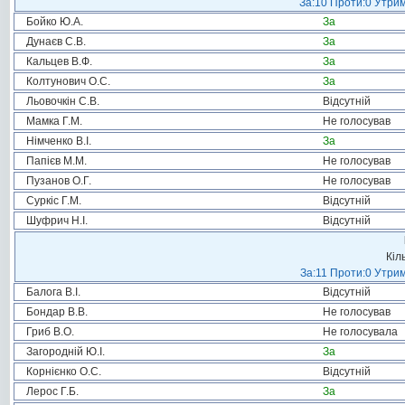
За:10 Проти:0 Утрим
Бойко Ю.А.
За
Дунаєв С.В.
За
Кальцев В.Ф.
За
Колтунович О.С.
За
Льовочкін С.В.
Відсутній
Мамка Г.М.
Не голосував
Німченко В.І.
За
Папієв М.М.
Не голосував
Пузанов О.Г.
Не голосував
Суркіс Г.М.
Відсутній
Шуфрич Н.І.
Відсутній
Кіл
За:11 Проти:0 Утрим
Балога В.І.
Відсутній
Бондар В.В.
Не голосував
Гриб В.О.
Не голосувала
Загородній Ю.І.
За
Корнієнко О.С.
Відсутній
Лерос Г.Б.
За