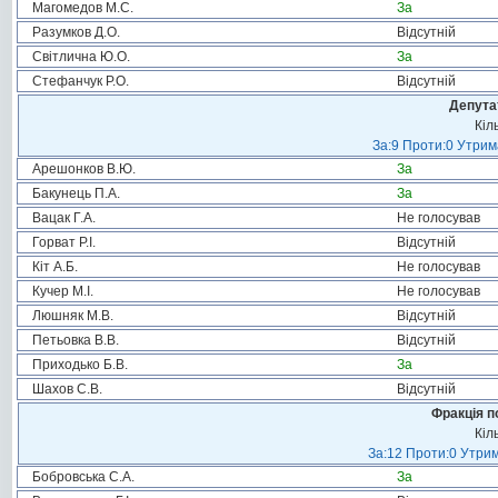
Магомедов М.С.
За
Разумков Д.О.
Відсутній
Світлична Ю.О.
За
Стефанчук Р.О.
Відсутній
Депута
Кіл
За:9 Проти:0 Утрим
Арешонков В.Ю.
За
Бакунець П.А.
За
Вацак Г.А.
Не голосував
Горват Р.І.
Відсутній
Кіт А.Б.
Не голосував
Кучер М.І.
Не голосував
Люшняк М.В.
Відсутній
Петьовка В.В.
Відсутній
Приходько Б.В.
За
Шахов С.В.
Відсутній
Фракція п
Кіл
За:12 Проти:0 Утрим
Бобровська С.А.
За