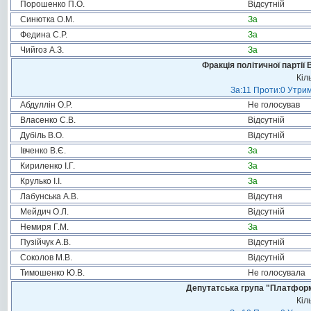
Порошенко П.О.
Відсутній
Синютка О.М.
За
Федина С.Р.
За
Чийгоз А.З.
За
Фракція політичної партії
Кіл
За:11 Проти:0 Утрим
Абдуллін О.Р.
Не голосував
Власенко С.В.
Відсутній
Дубіль В.О.
Відсутній
Івченко В.Є.
За
Кириленко І.Г.
За
Крулько І.І.
За
Лабунська А.В.
Відсутня
Мейдич О.Л.
Відсутній
Немиря Г.М.
За
Пузійчук А.В.
Відсутній
Соколов М.В.
Відсутній
Тимошенко Ю.В.
Не голосувала
Депутатська група "Платформа
Кіл