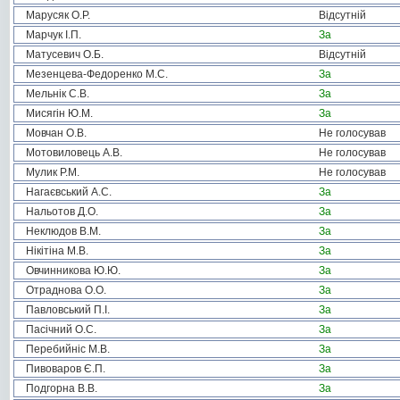
Марусяк О.Р.
Відсутній
Марчук І.П.
За
Матусевич О.Б.
Відсутній
Мезенцева-Федоренко М.С.
За
Мельнік С.В.
За
Мисягін Ю.М.
За
Мовчан О.В.
Не голосував
Мотовиловець А.В.
Не голосував
Мулик Р.М.
Не голосував
Нагаєвський А.С.
За
Нальотов Д.О.
За
Неклюдов В.М.
За
Нікітіна М.В.
За
Овчинникова Ю.Ю.
За
Отраднова О.О.
За
Павловський П.І.
За
Пасічний О.С.
За
Перебийніс М.В.
За
Пивоваров Є.П.
За
Подгорна В.В.
За