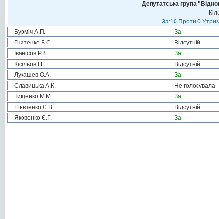
Депутатська група "Віднов
Кіл
За:10 Проти:0 Утрим
Бурміч А.П.
За
Гнатенко В.С.
Відсутній
Іванісов Р.В.
За
Кісільов І.П.
Відсутній
Лукашев О.А.
За
Славицька А.К.
Не голосувала
Тищенко М.М.
За
Шевченко Є.В.
Відсутній
Яковенко Є.Г.
За