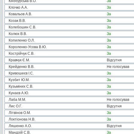
Кінзбурська В.О.
За
Клочко А.А.
За
Ковальов А.В.
За
Козак В.В.
За
Колебошин С.В.
За
Колюх В.В.
За
Копиленко О.Л.
За
Короленко-Усова В.Ю.
За
Кострійчук С.В.
За
Кравчук Є.М.
Відсутня
Крейденко В.В.
Не голосував
Кривошеєв І.С.
За
Кузбит Ю.М.
За
Кузьміних С.В.
За
Кунаєв А.Ю.
За
Лаба М.М.
Не голосував
Лис О.Г.
Відсутня
Літвінов О.М.
За
Локтіонова Н.В.
За
Ляшенко А.О.
Відсутня
Мандзій С.В.
За