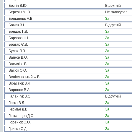
Безгін В.Ю.
Відсутній
Березін М.Ю.
Не голосував
Богданець А.В.
За
Божик В.І.
Відсутній
Бондар Г.В.
За
Борзова І.Н.
За
Брагар Є.В.
За
Булах Л.В.
За
Вагнєр В.О.
За
Василів І.В.
За
Васюк О.О.
За
Веніславський Ф.В.
За
Вірастюк В.Я.
За
Воронов В.А.
За
Галайчук В.С.
Відсутній
Гевко В.Л.
За
Герман Д.В.
За
Гетманцев Д.О.
За
Горенюк О.О.
За
Гривко С.Д.
За