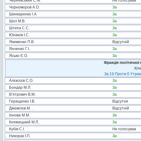
Чернявський С.М.
Не голосував
Чорноморов А.О.
За
Шинкаренко І.А.
За
Шол М.В.
За
Штепа С.С.
За
Юнаков І.С.
За
Якименко П.В.
Відсутній
Янченко Г.І.
За
Ясько Є.О.
За
Фракція політичної 
Кіл
За:19 Проти:0 Утрим
Алєксєєв С.О.
За
Бондар М.Л.
За
В’ятрович В.М.
За
Геращенко І.В.
Відсутня
Джемілєв М. .
Відсутній
Іонова М.М.
За
Княжицький М.Л.
За
Кубів С.І.
Не голосував
Никорак І.П.
За