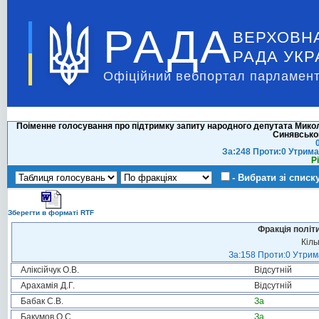
РАДА
ВЕРХОВН
РАДА УКР
Офіційний вебпортал парламент
Поіменне голосування про підтримку запиту народного депутата Мико
Синявсько
За:248 Проти:0 Утрима
Р
- Вибрати зі списк
Зберегти в форматі RTF
Фракція політ
Кіль
За:158 Проти:0 Утрима
Аліксійчук О.В.
Відсутній
Арахамія Д.Г.
Відсутній
Бабак С.В.
За
Бакумов О.С.
За