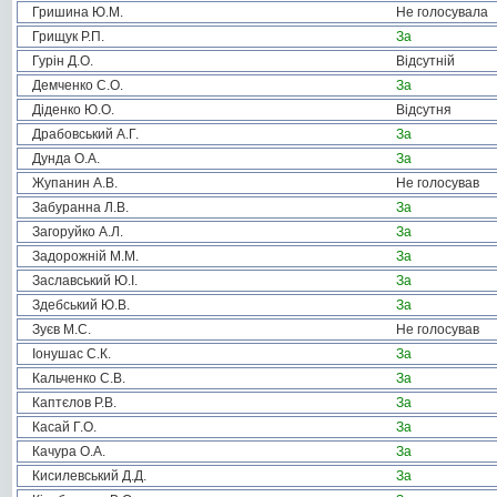
Гришина Ю.М.
Не голосувала
Грищук Р.П.
За
Гурін Д.О.
Відсутній
Демченко С.О.
За
Діденко Ю.О.
Відсутня
Драбовський А.Г.
За
Дунда О.А.
За
Жупанин А.В.
Не голосував
Забуранна Л.В.
За
Загоруйко А.Л.
За
Задорожній М.М.
За
Заславський Ю.І.
За
Здебський Ю.В.
За
Зуєв М.С.
Не голосував
Іонушас С.К.
За
Кальченко С.В.
За
Каптєлов Р.В.
За
Касай Г.О.
За
Качура О.А.
За
Кисилевський Д.Д.
За