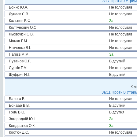
За:7 Проти:0 Утрим
Бойко Ю.А.
Не голосував
Дунаєв С.В.
Не голосував
Кальцев В.Ф.
За
Колтунович О.С.
Не голосував
Льовочкін С.В.
Не голосував
Мамка Г.М.
Не голосував
Німченко В.І.
Не голосував
Папієв М.М.
За
Пузанов О.Г.
Відсутній
Суркіс Г.М.
Не голосував
Шуфрич Н.І.
Відсутній
Кіл
За:11 Проти:0 Утрим
Балога В.І.
Не голосував
Бондар В.В.
Відсутній
Гриб В.О.
Відсутня
Загородній Ю.І.
За
Кондратюк О.К.
За
Костюк Д.С.
Не голосував