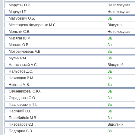
Марусяк О.Р.
Не голосував
Марчук І.П.
Не голосував
Матусевич О.Б.
За
Мезенцева-Федоренко М.С.
Відсутня
Мельнік С.В.
Не голосував
Мисягін Ю.М.
За
Мовчан О.В.
За
Мотовиловець А.В.
За
Мулик Р.М.
За
Нагаєвський А.С.
Відсутній
Нальотов Д.О.
За
Неклюдов В.М.
За
Нікітіна М.В.
За
Овчинникова Ю.Ю.
За
Отраднова О.О.
За
Павловський П.І.
За
Пасічний О.С.
За
Перебийніс М.В.
За
Пивоваров Є.П.
Відсутній
Подгорна В.В.
За