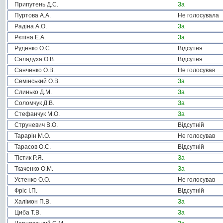
Припутень Д.С.
За
Пуртова А.А.
Не голосувала
Радіна А.О.
За
Рєпіна Е.А.
За
Руденко О.С.
Відсутня
Саладуха О.В.
Відсутня
Санченко О.В.
Не голосував
Семінський О.В.
За
Слинько Д.М.
За
Соломчук Д.В.
За
Стефанчук М.О.
За
Струневич В.О.
Відсутній
Тарарін М.О.
Не голосував
Тарасов О.С.
Відсутній
Тістик Р.Я.
За
Ткаченко О.М.
За
Устенко О.О.
Не голосував
Фріс І.П.
Відсутній
Халімон П.В.
За
Циба Т.В.
За