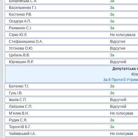
Бобровська С.А.
За
Васильченко Г.І.
За
Костенко Р.В.
За
Осадчук А.П.
За
Рахманін С.І.
За
Сірко Ю.Л.
Не голосувала
Стефанишина О.А.
Відсутня
Устінова О.Ю.
Відсутня
Цабаль В.В.
За
Юрчишин Я.Р.
Відсутній
Депутатська 
Кіл
За:8 Проти:0 Утрим
Батенко Т.І.
За
Гузь І.В.
За
Івахів С.П.
Відсутній
Лабазюк С.П.
Відсутній
М’ялик В.Н.
Не голосував
Рудик С.Я.
За
Торохтій Б.Г.
За
Чайківський І.А.
Не голосував