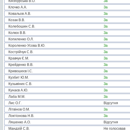
Кінзбурська В.О.
За
Клочко А.А.
За
Ковальов А.В.
За
Козак В.В.
За
Колебошин С.В.
За
Колюх В.В.
За
Копиленко О.Л.
За
Короленко-Усова В.Ю.
За
Кострійчук С.В.
За
Кравчук Є.М.
За
Крейденко В.В.
За
Кривошеєв І.С.
За
Кузбит Ю.М.
За
Кузьміних С.В.
За
Кунаєв А.Ю.
За
Лаба М.М.
За
Лис О.Г.
Відсутня
Літвінов О.М.
За
Локтіонова Н.В.
За
Ляшенко А.О.
Відсутня
Мандзій С.В.
Не голосував