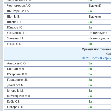
Чернявський С.М.
За
Чорноморов А.О.
Відсутній
Шинкаренко І.А.
За
Шол М.В.
Відсутня
Штепа С.С.
За
Юнаков І.С.
За
Якименко П.В.
Не голосував
Янченко Г.І.
Не голосувала
Ясько Є.О.
За
Фракція політичної 
Кіл
За:21 Проти:0 Утрим
Алєксєєв С.О.
За
Бондар М.Л.
За
В’ятрович В.М.
За
Геращенко І.В.
За
Джемілєв М. .
За
Іонова М.М.
За
Княжицький М.Л.
За
Кубів С.І.
За
Никорак І.П.
За