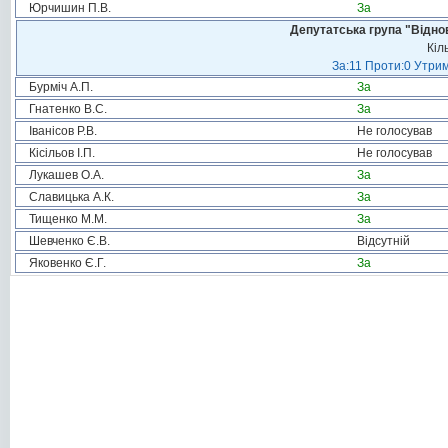
Юрчишин П.В.
За
Депутатська група "Віднов
Кіл
За:11 Проти:0 Утрим
Бурміч А.П.
За
Гнатенко В.С.
За
Іванісов Р.В.
Не голосував
Кісільов І.П.
Не голосував
Лукашев О.А.
За
Славицька А.К.
За
Тищенко М.М.
За
Шевченко Є.В.
Відсутній
Яковенко Є.Г.
За