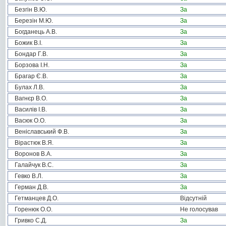
Безгін В.Ю.
За
Березін М.Ю.
За
Богданець А.В.
За
Божик В.І.
За
Бондар Г.В.
За
Борзова І.Н.
За
Брагар Є.В.
За
Булах Л.В.
За
Вагнєр В.О.
За
Василів І.В.
За
Васюк О.О.
За
Веніславський Ф.В.
За
Вірастюк В.Я.
За
Воронов В.А.
За
Галайчук В.С.
За
Гевко В.Л.
За
Герман Д.В.
За
Гетманцев Д.О.
Відсутній
Горенюк О.О.
Не голосував
Гривко С.Д.
За