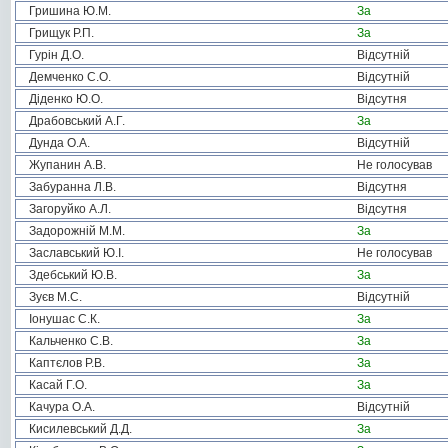
Гришина Ю.М.
За
Грищук Р.П.
За
Гурін Д.О.
Відсутній
Демченко С.О.
Відсутній
Діденко Ю.О.
Відсутня
Драбовський А.Г.
За
Дунда О.А.
Відсутній
Жупанин А.В.
Не голосував
Забуранна Л.В.
Відсутня
Загоруйко А.Л.
Відсутня
Задорожній М.М.
За
Заславський Ю.І.
Не голосував
Здебський Ю.В.
За
Зуєв М.С.
Відсутній
Іонушас С.К.
За
Кальченко С.В.
За
Каптєлов Р.В.
За
Касай Г.О.
За
Качура О.А.
Відсутній
Кисилевський Д.Д.
За