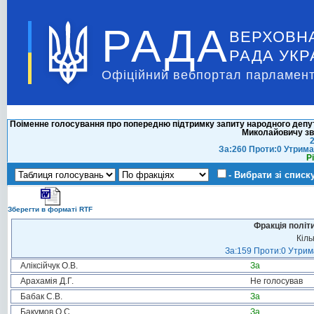
РАДА
ВЕРХОВН
РАДА УКР
Офіційний вебпортал парламент
Поіменне голосування про попередню підтримку запиту народного де
Миколайовичу зв
2
За:260 Проти:0 Утрима
Р
- Вибрати зі списк
Зберегти в форматі RTF
Фракція політ
Кіль
За:159 Проти:0 Утрима
Аліксійчук О.В.
За
Арахамія Д.Г.
Не голосував
Бабак С.В.
За
Бакумов О.С.
За