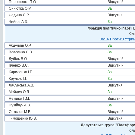
Порошенко П.О.
Відсутній
Синютка О.М.
За
Федина С.Р.
Відсутня
Чийгоз А.З.
За
Фракція політичної партії
Кіл
За:16 Проти:0 Утрим
Абдуллін О.Р.
За
Власенко С.В.
За
Дубіль В.О.
Відсутній
Івченко В.Є.
Відсутній
Кириленко І.Г.
За
Крулько І.І.
За
Лабунська А.В.
Відсутня
Мейдич О.Л.
За
Немиря Г.М.
Відсутній
Пузійчук А.В.
За
Соколов М.В.
Відсутній
Тимошенко Ю.В.
Відсутня
Депутатська група "Платформа
Кіл