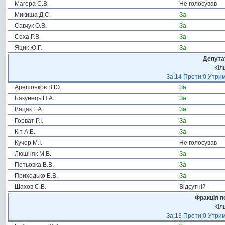
Магера С.В.
Не голосував
Микиша Д.С.
За
Савчук О.В.
За
Соха Р.В.
За
Яцик Ю.Г.
За
Депута
Кіл
За:14 Проти:0 Утрим
Арешонков В.Ю.
За
Бакунець П.А.
За
Вацак Г.А.
За
Горват Р.І.
За
Кіт А.Б.
За
Кучер М.І.
Не голосував
Люшняк М.В.
За
Петьовка В.В.
За
Приходько Б.В.
За
Шахов С.В.
Відсутній
Фракція п
Кіл
За:13 Проти:0 Утрим