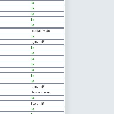
За
За
За
За
За
Не голосував
За
Відсутній
За
За
За
За
За
За
За
Відсутній
Не голосував
За
Відсутній
За