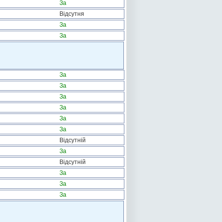
За
Відсутня
За
За
За
За
За
За
За
За
Відсутній
За
Відсутній
За
За
За