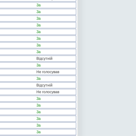
За
За
За
За
За
За
За
За
Відсутній
За
Не голосував
За
Відсутній
Не голосував
За
За
За
За
За
За