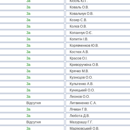
За
Кісєль Ю.Г.
За
Коваль О.В.
За
Ковальчук О.В.
За
Козир С.В.
За
Колєв О.В.
За
Копанчук О.Є.
За
Копитін І.В.
За
Корявченков Ю.В.
За
Костюх А.В.
За
Красов О.І.
За
Криворучкіна О.В.
За
Крячко М.В.
За
Кузнєцов О.О.
За
Культенко А.В.
За
Куницький О.О.
За
Леонов О.О.
Відсутня
Литвиненко С.А.
За
Лічман Г.В.
За
Любота Д.В.
Відсутня
Мазурашу Г.Г.
За
Маріковський О.В.