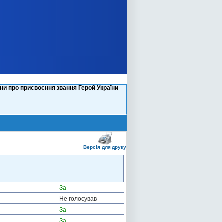
и про присвоєння звання Герой України
Версія для друку
За
Не голосував
За
За