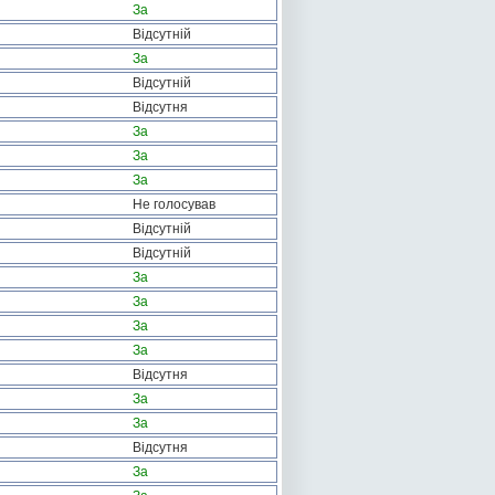
За
Відсутній
За
Відсутній
Відсутня
За
За
За
Не голосував
Відсутній
Відсутній
За
За
За
За
Відсутня
За
За
Відсутня
За