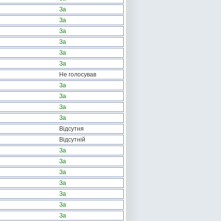
За
За
За
За
За
За
Не голосував
За
За
За
За
Відсутня
Відсутній
За
За
За
За
За
За
За