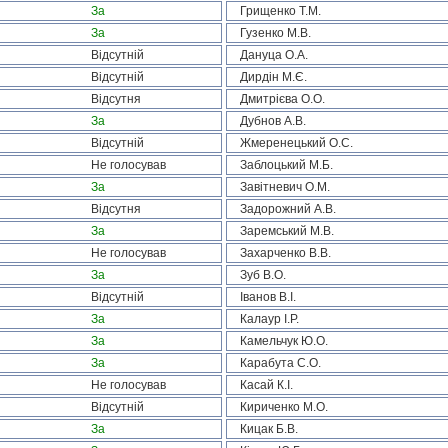
За
Грищенко Т.М.
За
Гузенко М.В.
Відсутній
Дануца О.А.
Відсутній
Дирдін М.Є.
Відсутня
Дмитрієва О.О.
За
Дубнов А.В.
Відсутній
Жмеренецький О.С.
Не голосував
Заблоцький М.Б.
За
Завітневич О.М.
Відсутня
Задорожний А.В.
За
Заремський М.В.
Не голосував
Захарченко В.В.
За
Зуб В.О.
Відсутній
Іванов В.І.
За
Калаур І.Р.
За
Камельчук Ю.О.
За
Карабута С.О.
Не голосував
Касай К.І.
Відсутній
Кириченко М.О.
За
Кицак Б.В.