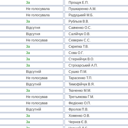
За
Прощук Е.П.
Не голосувала
Пушкаренко А.М.
Не голосувала
Радуцький М.Б.
За
Рубльов В.В.
Відсутня
Савченко О.С.
Відсутня
Салійчук О.В.
Не голосував
Северин С.С.
За
Скрипка Т.В.
За
Сова О.Г.
За
Стернійчук В.О.
За
Стріхарський А.П.
Відсутній
Сушко П.М.
Не голосував
Тарасенко Т.П.
Відсутній
Тимофійчук В.Я.
За
Ткаченко М.М.
Не голосував
Третьякова Г.М.
Не голосував
Федієнко О.П.
Відсутній
Фролов П.В.
За
Хоменко О.В.
За
Чернєв Є.В.