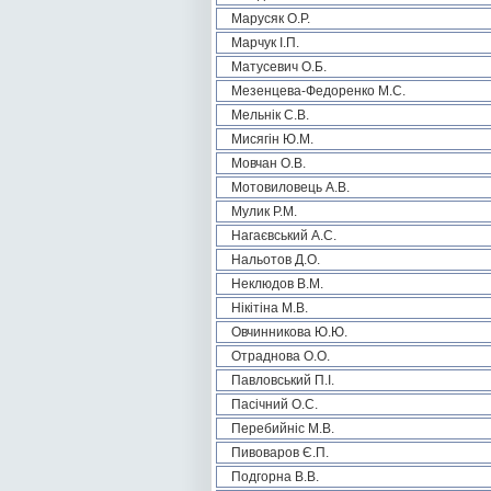
Марусяк О.Р.
Марчук І.П.
Матусевич О.Б.
Мезенцева-Федоренко М.С.
Мельнік С.В.
Мисягін Ю.М.
Мовчан О.В.
Мотовиловець А.В.
Мулик Р.М.
Нагаєвський А.С.
Нальотов Д.О.
Неклюдов В.М.
Нікітіна М.В.
Овчинникова Ю.Ю.
Отраднова О.О.
Павловський П.І.
Пасічний О.С.
Перебийніс М.В.
Пивоваров Є.П.
Подгорна В.В.