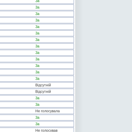
За
За
За
За
За
За
За
За
За
За
За
За
За
Відсутній
Відсутній
За
За
Не голосувала
За
За
Не голосував