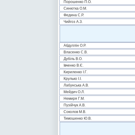
Порошенко П.О.
Синютка О.М.
Федина С.Р.
Чийгоз А.З.
Абдуллін О.Р.
Власенко С.В.
Дубіль В.О.
Івченко В.Є.
Кириленко І.Г.
Крулько І.І.
Лабунська А.В.
Мейдич О.Л.
Немиря Г.М.
Пузійчук А.В.
Соколов М.В.
Тимошенко Ю.В.