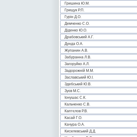
Гришина Ю.М.
Грищук Р.П.
Гурін Д.О.
Демченко С.О.
Діденко Ю.О.
Драбовський А.Г.
Дунда О.А.
Жупанин А.В.
Забуранна Л.В.
Загоруйко А.Л.
Задорожній М.М.
Заславський Ю.І.
Здебський Ю.В.
Зуєв М.С.
Іонушас С.К.
Кальченко С.В.
Каптєлов Р.В.
Касай Г.О.
Качура О.А.
Кисилевський Д.Д.