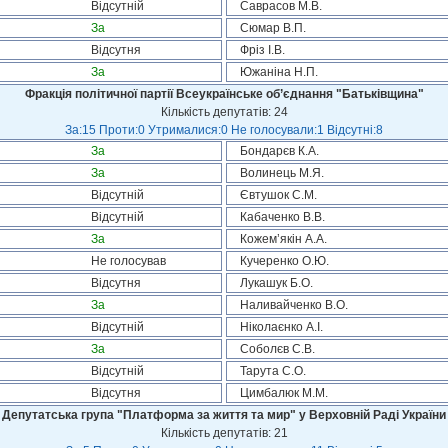
Відсутній
Саврасов М.В.
За
Сюмар В.П.
Відсутня
Фріз І.В.
За
Южаніна Н.П.
Фракція політичної партії Всеукраїнське об’єднання "Батьківщина"
Кількість депутатів: 24
За:15 Проти:0 Утрималися:0 Не голосували:1 Відсутні:8
За
Бондарєв К.А.
За
Волинець М.Я.
Відсутній
Євтушок С.М.
Відсутній
Кабаченко В.В.
За
Кожем’якін А.А.
Не голосував
Кучеренко О.Ю.
Відсутня
Лукашук Б.О.
За
Наливайченко В.О.
Відсутній
Ніколаєнко А.І.
За
Соболєв С.В.
Відсутній
Тарута С.О.
Відсутня
Цимбалюк М.М.
Депутатська група "Платформа за життя та мир" у Верховній Раді України
Кількість депутатів: 21