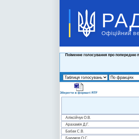
РА
Офіційний в
Поіменне голосування про попередню п
Зберегти в форматі RTF
Аліксійчук О.В.
Арахамія Д.Г.
Бабак С.В.
Бакумов О.С.