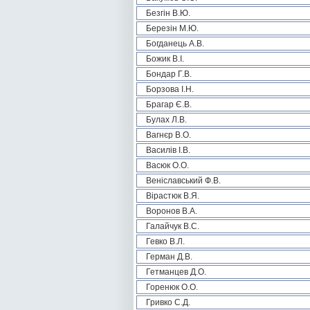
Безгін В.Ю.
Березін М.Ю.
Богданець А.В.
Божик В.І.
Бондар Г.В.
Борзова І.Н.
Брагар Є.В.
Булах Л.В.
Вагнєр В.О.
Василів І.В.
Васюк О.О.
Веніславський Ф.В.
Вірастюк В.Я.
Воронов В.А.
Галайчук В.С.
Гевко В.Л.
Герман Д.В.
Гетманцев Д.О.
Горенюк О.О.
Гривко С.Д.