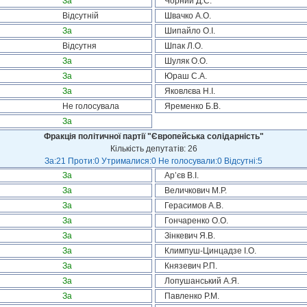
За
Чорний Д.С.
Відсутній
Швачко А.О.
За
Шипайло О.І.
Відсутня
Шпак Л.О.
За
Шуляк О.О.
За
Юраш С.А.
За
Яковлєва Н.І.
Не голосувала
Яременко Б.В.
За
Фракція політичної партії "Європейська солідарність"
Кількість депутатів: 26
За:21 Проти:0 Утрималися:0 Не голосували:0 Відсутні:5
За
Ар’єв В.І.
За
Величкович М.Р.
За
Герасимов А.В.
За
Гончаренко О.О.
За
Зінкевич Я.В.
За
Климпуш-Цинцадзе І.О.
За
Князевич Р.П.
За
Лопушанський А.Я.
За
Павленко Р.М.