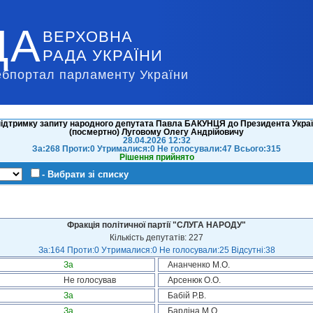
ДА
ВЕРХОВНА
РАДА УКРАЇНИ
ебпортал парламенту України
ідтримку запиту народного депутата Павла БАКУНЦЯ до Президента Україн
(посмертно) Луговому Олегу Андрійовичу
28.04.2026 12:32
За:268 Проти:0 Утрималися:0 Не голосували:47 Всього:315
Рішення прийнято
- Вибрати зі списку
Фракція політичної партії "СЛУГА НАРОДУ"
Кількість депутатів: 227
За:164 Проти:0 Утрималися:0 Не голосували:25 Відсутні:38
За
Ананченко М.О.
Не голосував
Арсенюк О.О.
За
Бабій Р.В.
За
Бардіна М.О.