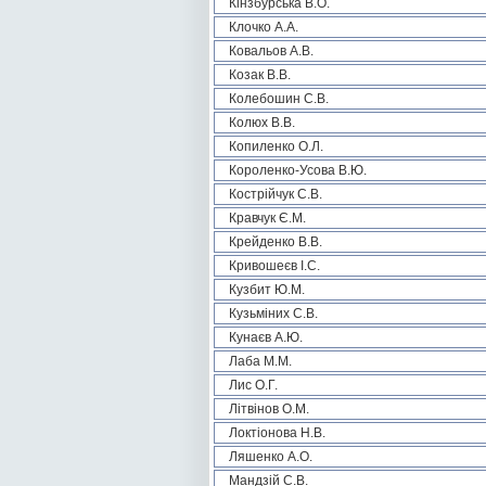
Кінзбурська В.О.
Клочко А.А.
Ковальов А.В.
Козак В.В.
Колебошин С.В.
Колюх В.В.
Копиленко О.Л.
Короленко-Усова В.Ю.
Кострійчук С.В.
Кравчук Є.М.
Крейденко В.В.
Кривошеєв І.С.
Кузбит Ю.М.
Кузьміних С.В.
Кунаєв А.Ю.
Лаба М.М.
Лис О.Г.
Літвінов О.М.
Локтіонова Н.В.
Ляшенко А.О.
Мандзій С.В.