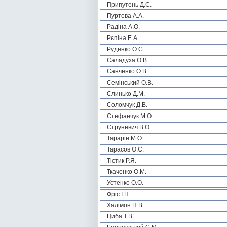
Припутень Д.С.
Пуртова А.А.
Радіна А.О.
Рєпіна Е.А.
Руденко О.С.
Саладуха О.В.
Санченко О.В.
Семінський О.В.
Слинько Д.М.
Соломчук Д.В.
Стефанчук М.О.
Струневич В.О.
Тарарін М.О.
Тарасов О.С.
Тістик Р.Я.
Ткаченко О.М.
Устенко О.О.
Фріс І.П.
Халімон П.В.
Циба Т.В.