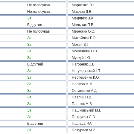
Не голосував
Марченко Л.І.
Не голосував
Маслов Д.В.
За
Медяник В.А.
Відсутня
Мельник П.В.
Не голосував
Мережко О.О.
За
Михайлюк Г.О.
За
Мокан В.І.
За
Мошенець О.В.
За
Мурдій І.Ю.
Відсутній
Нагорняк С.В.
За
Негулевський І.П.
За
Нестеренко К.О.
За
Новіков М.М.
За
Остапенко А.Д.
За
Павліш П.В.
За
Павлюк М.В.
За
Пашковський М.І.
За
Петруняк Є.В.
Відсутній
Підласа Р.А.
За
Потураєв М.Р.