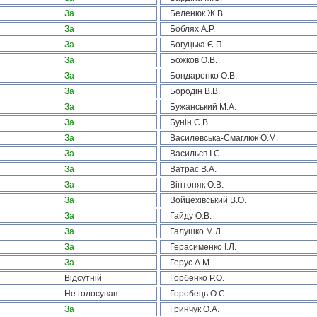
За
Беленюк Ж.В.
За
Боблях А.Р.
За
Богуцька Є.П.
За
Божков О.В.
За
Бондаренко О.В.
За
Бородін В.В.
За
Бужанський М.А.
За
Бунін С.В.
За
Василевська-Смаглюк О.М.
За
Васильєв І.С.
За
Ватрас В.А.
За
Вінтоняк О.В.
За
Войцехівський В.О.
За
Гайду О.В.
За
Галушко М.Л.
За
Герасименко І.Л.
За
Герус А.М.
Відсутній
Горбенко Р.О.
Не голосував
Горобець О.С.
За
Гринчук О.А.