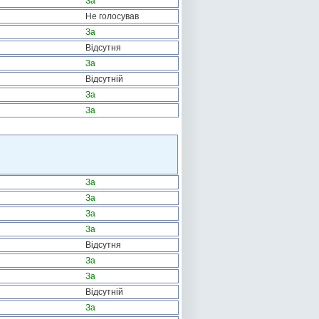
За
Не голосував
За
Відсутня
За
Відсутній
За
За
За
За
За
За
Відсутня
За
За
Відсутній
За