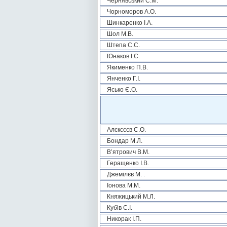
Чернявський С.М.
Чорноморов А.О.
Шинкаренко І.А.
Шол М.В.
Штепа С.С.
Юнаков І.С.
Якименко П.В.
Янченко Г.І.
Ясько Є.О.
Алєксєєв С.О.
Бондар М.Л.
В’ятрович В.М.
Геращенко І.В.
Джемілєв М. .
Іонова М.М.
Княжицький М.Л.
Кубів С.І.
Никорак І.П.