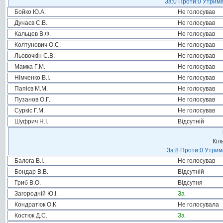
За:0 Проти:0 Утрима
Бойко Ю.А.
Не голосував
Дунаєв С.В.
Не голосував
Кальцев В.Ф.
Не голосував
Колтунович О.С.
Не голосував
Льовочкін С.В.
Не голосував
Мамка Г.М.
Не голосував
Німченко В.І.
Не голосував
Папієв М.М.
Не голосував
Пузанов О.Г.
Не голосував
Суркіс Г.М.
Не голосував
Шуфрич Н.І.
Відсутній
Кіл
За:8 Проти:0 Утрим
Балога В.І.
Не голосував
Бондар В.В.
Відсутній
Гриб В.О.
Відсутня
Загородній Ю.І.
За
Кондратюк О.К.
Не голосувала
Костюк Д.С.
За