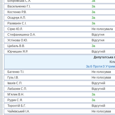
Бобровська С.А.
За
Васильченко Г.І.
За
Костенко Р.В.
За
Осадчук А.П.
За
Рахманін С.І.
За
Сірко Ю.Л.
Не голосувала
Стефанишина О.А.
Відсутня
Устінова О.Ю.
Відсутня
Цабаль В.В.
За
Юрчишин Я.Р.
Відсутній
Депутатська 
Кіл
За:6 Проти:0 Утрим
Батенко Т.І.
Не голосував
Гузь І.В.
Не голосував
Івахів С.П.
Відсутній
Лабазюк С.П.
Відсутній
М’ялик В.Н.
За
Рудик С.Я.
За
Торохтій Б.Г.
Відсутній
Чайківський І.А.
Не голосував