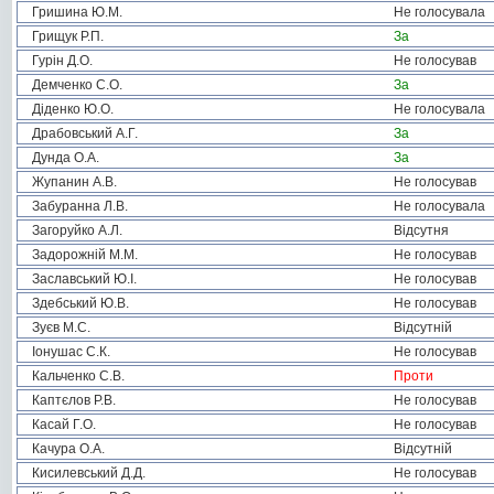
Гришина Ю.М.
Не голосувала
Грищук Р.П.
За
Гурін Д.О.
Не голосував
Демченко С.О.
За
Діденко Ю.О.
Не голосувала
Драбовський А.Г.
За
Дунда О.А.
За
Жупанин А.В.
Не голосував
Забуранна Л.В.
Не голосувала
Загоруйко А.Л.
Відсутня
Задорожній М.М.
Не голосував
Заславський Ю.І.
Не голосував
Здебський Ю.В.
Не голосував
Зуєв М.С.
Відсутній
Іонушас С.К.
Не голосував
Кальченко С.В.
Проти
Каптєлов Р.В.
Не голосував
Касай Г.О.
Не голосував
Качура О.А.
Відсутній
Кисилевський Д.Д.
Не голосував