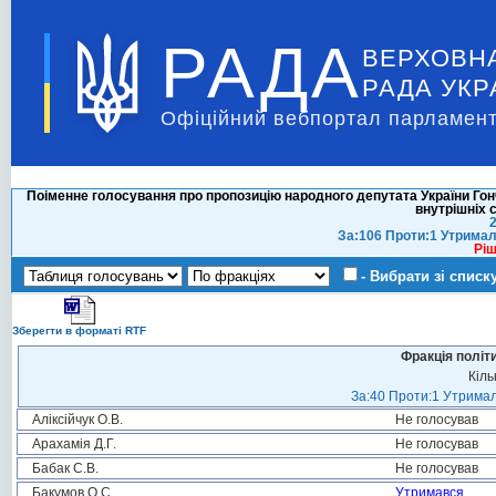
РАДА
ВЕРХОВН
РАДА УКР
Офіційний вебпортал парламент
Поіменне голосування про пропозицію народного депутата України Гон
внутрішніх с
2
За:106 Проти:1 Утримал
Ріш
- Вибрати зі списк
Зберегти в форматі RTF
Фракція політ
Кіль
За:40 Проти:1 Утримал
Аліксійчук О.В.
Не голосував
Арахамія Д.Г.
Не голосував
Бабак С.В.
Не голосував
Бакумов О.С.
Утримався