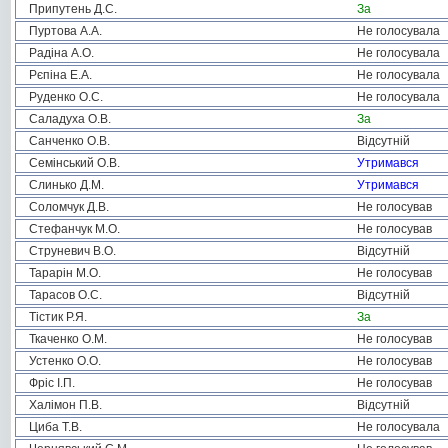
Припутень Д.С.
За
Пуртова А.А.
Не голосувала
Радіна А.О.
Не голосувала
Рєпіна Е.А.
Не голосувала
Руденко О.С.
Не голосувала
Саладуха О.В.
За
Санченко О.В.
Відсутній
Семінський О.В.
Утримався
Слинько Д.М.
Утримався
Соломчук Д.В.
Не голосував
Стефанчук М.О.
Не голосував
Струневич В.О.
Відсутній
Тарарін М.О.
Не голосував
Тарасов О.С.
Відсутній
Тістик Р.Я.
За
Ткаченко О.М.
Не голосував
Устенко О.О.
Не голосував
Фріс І.П.
Не голосував
Халімон П.В.
Відсутній
Циба Т.В.
Не голосувала