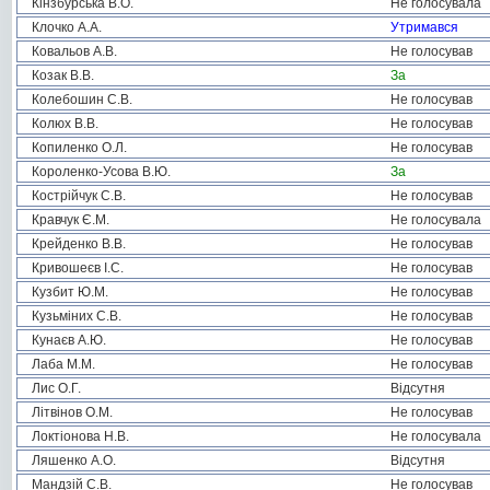
Кінзбурська В.О.
Не голосувала
Клочко А.А.
Утримався
Ковальов А.В.
Не голосував
Козак В.В.
За
Колебошин С.В.
Не голосував
Колюх В.В.
Не голосував
Копиленко О.Л.
Не голосував
Короленко-Усова В.Ю.
За
Кострійчук С.В.
Не голосував
Кравчук Є.М.
Не голосувала
Крейденко В.В.
Не голосував
Кривошеєв І.С.
Не голосував
Кузбит Ю.М.
Не голосував
Кузьміних С.В.
Не голосував
Кунаєв А.Ю.
Не голосував
Лаба М.М.
Не голосував
Лис О.Г.
Відсутня
Літвінов О.М.
Не голосував
Локтіонова Н.В.
Не голосувала
Ляшенко А.О.
Відсутня
Мандзій С.В.
Не голосував