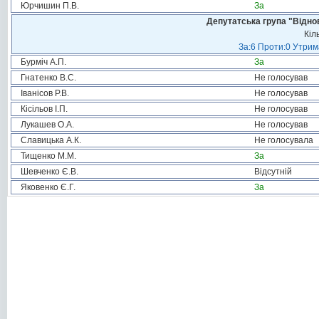
Юрчишин П.В.
За
Депутатська група "Віднов
Кіл
За:6 Проти:0 Утрим
Бурміч А.П.
За
Гнатенко В.С.
Не голосував
Іванісов Р.В.
Не голосував
Кісільов І.П.
Не голосував
Лукашев О.А.
Не голосував
Славицька А.К.
Не голосувала
Тищенко М.М.
За
Шевченко Є.В.
Відсутній
Яковенко Є.Г.
За