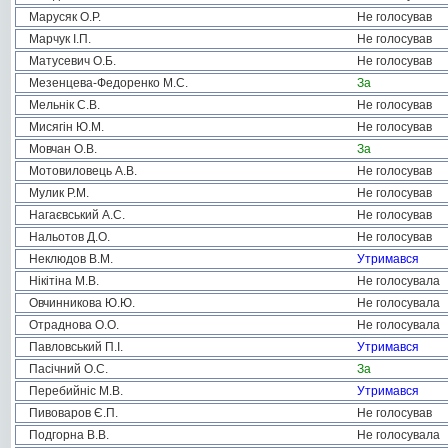
Марусяк О.Р.
Не голосував
Марчук І.П.
Не голосував
Матусевич О.Б.
Не голосував
Мезенцева-Федоренко М.С.
За
Мельнік С.В.
Не голосував
Мисягін Ю.М.
Не голосував
Мовчан О.В.
За
Мотовиловець А.В.
Не голосував
Мулик Р.М.
Не голосував
Нагаєвський А.С.
Не голосував
Нальотов Д.О.
Не голосував
Неклюдов В.М.
Утримався
Нікітіна М.В.
Не голосувала
Овчинникова Ю.Ю.
Не голосувала
Отраднова О.О.
Не голосувала
Павловський П.І.
Утримався
Пасічний О.С.
За
Перебийніс М.В.
Утримався
Пивоваров Є.П.
Не голосував
Подгорна В.В.
Не голосувала