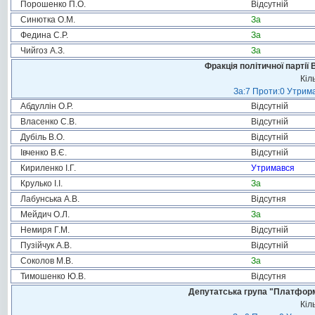
Порошенко П.О.
Відсутній
Синютка О.М.
За
Федина С.Р.
За
Чийгоз А.З.
За
Фракція політичної партії
Кіл
За:7 Проти:0 Утрима
Абдуллін О.Р.
Відсутній
Власенко С.В.
Відсутній
Дубіль В.О.
Відсутній
Івченко В.Є.
Відсутній
Кириленко І.Г.
Утримався
Крулько І.І.
За
Лабунська А.В.
Відсутня
Мейдич О.Л.
За
Немиря Г.М.
Відсутній
Пузійчук А.В.
Відсутній
Соколов М.В.
За
Тимошенко Ю.В.
Відсутня
Депутатська група "Платформа
Кіл