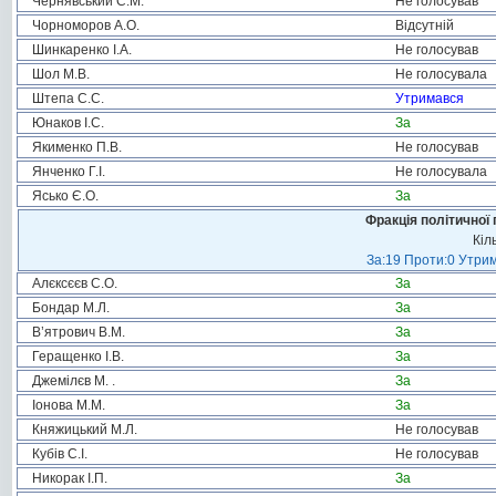
Чернявський С.М.
Не голосував
Чорноморов А.О.
Відсутній
Шинкаренко І.А.
Не голосував
Шол М.В.
Не голосувала
Штепа С.С.
Утримався
Юнаков І.С.
За
Якименко П.В.
Не голосував
Янченко Г.І.
Не голосувала
Ясько Є.О.
За
Фракція політичної 
Кіл
За:19 Проти:0 Утрим
Алєксєєв С.О.
За
Бондар М.Л.
За
В’ятрович В.М.
За
Геращенко І.В.
За
Джемілєв М. .
За
Іонова М.М.
За
Княжицький М.Л.
Не голосував
Кубів С.І.
Не голосував
Никорак І.П.
За