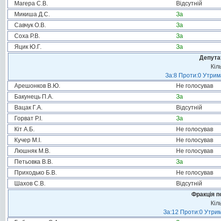
Магера С.В.
Відсутній
Микиша Д.С.
За
Савчук О.В.
За
Соха Р.В.
За
Яцик Ю.Г.
За
Депута
Кіл
За:8 Проти:0 Утрим
Арешонков В.Ю.
Не голосував
Бакунець П.А.
За
Вацак Г.А.
Відсутній
Горват Р.І.
За
Кіт А.Б.
Не голосував
Кучер М.І.
Не голосував
Люшняк М.В.
Не голосував
Петьовка В.В.
За
Приходько Б.В.
Не голосував
Шахов С.В.
Відсутній
Фракція п
Кіл
За:12 Проти:0 Утрим