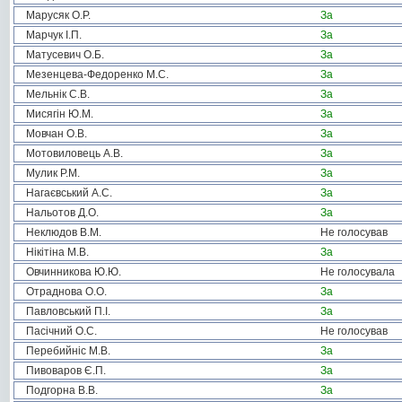
Марусяк О.Р.
За
Марчук І.П.
За
Матусевич О.Б.
За
Мезенцева-Федоренко М.С.
За
Мельнік С.В.
За
Мисягін Ю.М.
За
Мовчан О.В.
За
Мотовиловець А.В.
За
Мулик Р.М.
За
Нагаєвський А.С.
За
Нальотов Д.О.
За
Неклюдов В.М.
Не голосував
Нікітіна М.В.
За
Овчинникова Ю.Ю.
Не голосувала
Отраднова О.О.
За
Павловський П.І.
За
Пасічний О.С.
Не голосував
Перебийніс М.В.
За
Пивоваров Є.П.
За
Подгорна В.В.
За