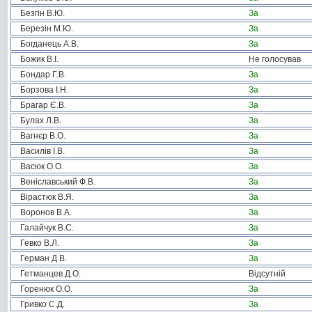
Безгін В.Ю.
За
Березін М.Ю.
За
Богданець А.В.
За
Божик В.І.
Не голосував
Бондар Г.В.
За
Борзова І.Н.
За
Брагар Є.В.
За
Булах Л.В.
За
Вагнєр В.О.
За
Василів І.В.
За
Васюк О.О.
За
Веніславський Ф.В.
За
Вірастюк В.Я.
За
Воронов В.А.
За
Галайчук В.С.
За
Гевко В.Л.
За
Герман Д.В.
За
Гетманцев Д.О.
Відсутній
Горенюк О.О.
За
Гривко С.Д.
За