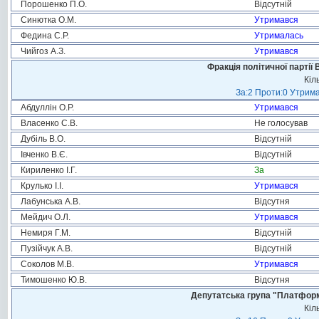
Порошенко П.О.
Відсутній
Синютка О.М.
Утримався
Федина С.Р.
Утрималась
Чийгоз А.З.
Утримався
Фракція політичної партії
Кіл
За:2 Проти:0 Утрима
Абдуллін О.Р.
Утримався
Власенко С.В.
Не голосував
Дубіль В.О.
Відсутній
Івченко В.Є.
Відсутній
Кириленко І.Г.
За
Крулько І.І.
Утримався
Лабунська А.В.
Відсутня
Мейдич О.Л.
Утримався
Немиря Г.М.
Відсутній
Пузійчук А.В.
Відсутній
Соколов М.В.
Утримався
Тимошенко Ю.В.
Відсутня
Депутатська група "Платформа
Кіл