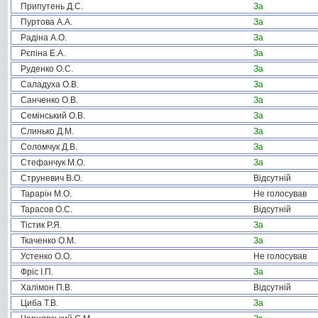
Припутень Д.С.
За
Пуртова А.А.
За
Радіна А.О.
За
Рєпіна Е.А.
За
Руденко О.С.
За
Саладуха О.В.
За
Санченко О.В.
За
Семінський О.В.
За
Слинько Д.М.
За
Соломчук Д.В.
За
Стефанчук М.О.
За
Струневич В.О.
Відсутній
Тарарін М.О.
Не голосував
Тарасов О.С.
Відсутній
Тістик Р.Я.
За
Ткаченко О.М.
За
Устенко О.О.
Не голосував
Фріс І.П.
За
Халімон П.В.
Відсутній
Циба Т.В.
За