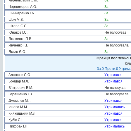
Чернявський С.М.
За
Чорноморов А.О.
За
Шинкаренко І.А.
За
Шол М.В.
За
Штепа С.С.
За
Юнаков І.С.
Не голосував
Якименко П.В.
За
Янченко Г.І.
Не голосувала
Ясько Є.О.
За
Фракція політичної 
Кіл
За:0 Проти:0 Утрима
Алєксєєв С.О.
Утримався
Бондар М.Л.
Утримався
В’ятрович В.М.
Не голосував
Геращенко І.В.
Не голосувала
Джемілєв М. .
Утримався
Іонова М.М.
Утрималась
Княжицький М.Л.
Утримався
Кубів С.І.
Утримався
Никорак І.П.
Утрималась