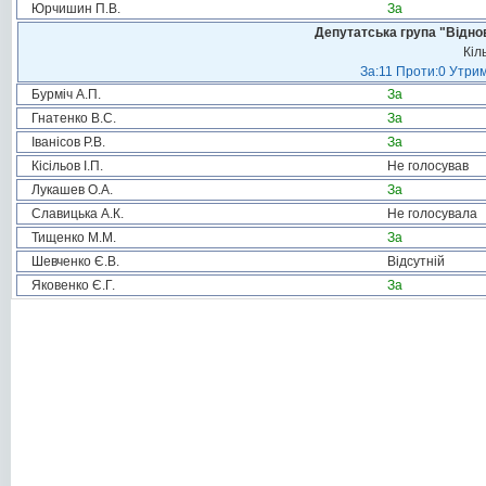
Юрчишин П.В.
За
Депутатська група "Віднов
Кіл
За:11 Проти:0 Утрим
Бурміч А.П.
За
Гнатенко В.С.
За
Іванісов Р.В.
За
Кісільов І.П.
Не голосував
Лукашев О.А.
За
Славицька А.К.
Не голосувала
Тищенко М.М.
За
Шевченко Є.В.
Відсутній
Яковенко Є.Г.
За