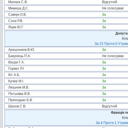
Магера С.В.
Відсутній
Микиша Д.С.
Не голосував
Савчук О.В.
За
Соха Р.В.
За
Яцик Ю.Г.
За
Депута
Кіл
За:15 Проти:0 Утрим
Арешонков В.Ю.
За
Бакунець П.А.
Не голосував
Вацак Г.А.
За
Горват Р.І.
За
Кіт А.Б.
За
Кучер М.І.
За
Люшняк М.В.
За
Петьовка В.В.
За
Приходько Б.В.
За
Шахов С.В.
Відсутній
Фракція п
Кіл
За:4 Проти:1 Утрим