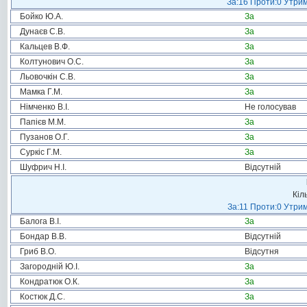
За:16 Проти:0 Утрим
Бойко Ю.А.
За
Дунаєв С.В.
За
Кальцев В.Ф.
За
Колтунович О.С.
За
Льовочкін С.В.
За
Мамка Г.М.
За
Німченко В.І.
Не голосував
Папієв М.М.
За
Пузанов О.Г.
За
Суркіс Г.М.
За
Шуфрич Н.І.
Відсутній
Кіл
За:11 Проти:0 Утрим
Балога В.І.
За
Бондар В.В.
Відсутній
Гриб В.О.
Відсутня
Загородній Ю.І.
За
Кондратюк О.К.
За
Костюк Д.С.
За