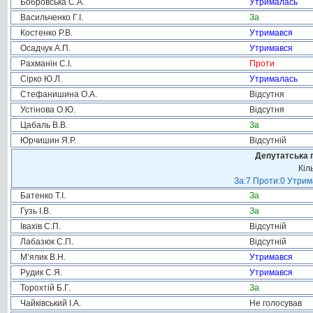
Бобровська С.А.
Утрималась
Васильченко Г.І.
За
Костенко Р.В.
Утримався
Осадчук А.П.
Утримався
Рахманін С.І.
Проти
Сірко Ю.Л.
Утрималась
Стефанишина О.А.
Відсутня
Устінова О.Ю.
Відсутня
Цабаль В.В.
За
Юрчишин Я.Р.
Відсутній
Депутатська 
Кіл
За:7 Проти:0 Утрим
Батенко Т.І.
За
Гузь І.В.
За
Івахів С.П.
Відсутній
Лабазюк С.П.
Відсутній
М’ялик В.Н.
Утримався
Рудик С.Я.
Утримався
Торохтій Б.Г.
За
Чайківський І.А.
Не голосував