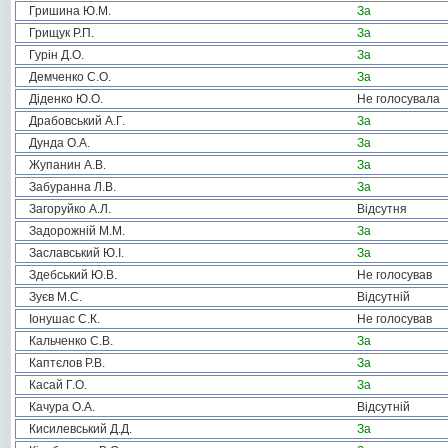
Гришина Ю.М.
За
Грищук Р.П.
За
Гурін Д.О.
За
Демченко С.О.
За
Діденко Ю.О.
Не голосувала
Драбовський А.Г.
За
Дунда О.А.
За
Жупанин А.В.
За
Забуранна Л.В.
За
Загоруйко А.Л.
Відсутня
Задорожній М.М.
За
Заславський Ю.І.
За
Здебський Ю.В.
Не голосував
Зуєв М.С.
Відсутній
Іонушас С.К.
Не голосував
Кальченко С.В.
За
Каптєлов Р.В.
За
Касай Г.О.
За
Качура О.А.
Відсутній
Кисилевський Д.Д.
За