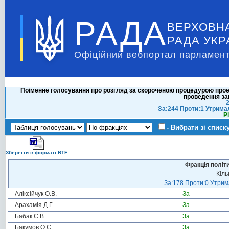
РАДА
ВЕРХОВН
РАДА УКР
Офіційний вебпортал парламент
Поіменне голосування про розгляд за скороченою процедурою прое
проведення заг
2
За:244 Проти:1 Утрима
Р
- Вибрати зі списк
Зберегти в форматі RTF
Фракція політ
Кіль
За:178 Проти:0 Утрима
Аліксійчук О.В.
За
Арахамія Д.Г.
За
Бабак С.В.
За
Бакумов О.С.
За