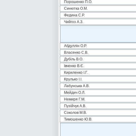
Порошенко П.О.
Синютка О.М.
Федина С.Р.
Чийгоз А.З.
Абдуллін О.Р.
Власенко С.В.
Дубіль В.О.
Івченко В.Є.
Кириленко І.Г.
Крулько І.І.
Лабунська А.В.
Мейдич О.Л.
Немиря Г.М.
Пузійчук А.В.
Соколов М.В.
Тимошенко Ю.В.