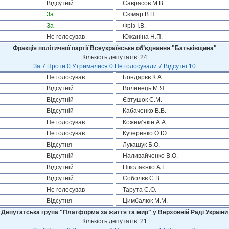
Відсутній
Саврасов М.В.
За
Сюмар В.П.
За
Фріз І.В.
Не голосував
Южаніна Н.П.
Фракція політичної партії Всеукраїнське об’єднання "Батьківщина"
Кількість депутатів: 24
За:7 Проти:0 Утрималися:0 Не голосували:7 Відсутні:10
Не голосував
Бондарєв К.А.
Відсутній
Волинець М.Я.
Відсутній
Євтушок С.М.
Відсутній
Кабаченко В.В.
Не голосував
Кожем’якін А.А.
Не голосував
Кучеренко О.Ю.
Відсутня
Лукашук Б.О.
Відсутній
Наливайченко В.О.
Відсутній
Ніколаєнко А.І.
Відсутній
Соболєв С.В.
Не голосував
Тарута С.О.
Відсутня
Цимбалюк М.М.
Депутатська група "Платформа за життя та мир" у Верховній Раді України
Кількість депутатів: 21