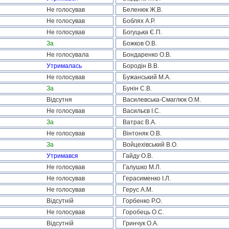
Не голосував
Беленюк Ж.В.
Не голосував
Боблях А.Р.
Не голосував
Богуцька Є.П.
За
Божков О.В.
Не голосувала
Бондаренко О.В.
Утрималась
Бородін В.В.
Не голосував
Бужанський М.А.
За
Бунін С.В.
Відсутня
Василевська-Смаглюк О.М.
Не голосував
Васильєв І.С.
За
Ватрас В.А.
Не голосував
Вінтоняк О.В.
За
Войцехівський В.О.
Утримався
Гайду О.В.
Не голосував
Галушко М.Л.
Не голосував
Герасименко І.Л.
Не голосував
Герус А.М.
Відсутній
Горбенко Р.О.
Не голосував
Горобець О.С.
Відсутній
Гринчук О.А.