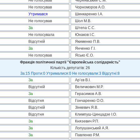
Не голосував
Чернявський С.М.
Не голосував
Чорноморов А.О.
Утримався
Шинкаренко І.А.
Не голосував
Шол М.В.
За
Штепа С.С.
Не голосувала
Юнаков І.С.
Відсутній
Якименко П.В.
За
Янченко Г.І.
Не голосував
Ясько Є.О.
Фракція політичної партії "Європейська солідарність"
Кількість депутатів: 26
За:15 Проти:0 Утрималися:0 Не голосували:3 Відсутні:8
За
Ар’єв В.І.
Відсутній
Величкович М.Р.
За
Герасимов А.В.
Відсутня
Гончаренко О.О.
Відсутній
Зінкевич Я.В.
Відсутня
Климпуш-Цинцадзе І.О.
За
Князевич Р.П.
За
Лопушанський А.Я.
За
Павленко Р.М.