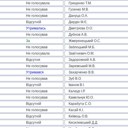
Не голосувала
Грищенко Т.М.
Не голосував
Гузенко М.В.
Не голосував
Дануца О.А.
Відсутній
Дирдін М.Є.
Утрималась
Дмитрієва О.О.
Не голосував
Дубнов А.В.
За
Жмеренецький О.С.
Не голосував
Заблоцький М.Б.
Не голосувала
Завітневич О.М.
Відсутня
Задорожний А.В.
Не голосував
Заремський М.В.
Утримався
Захарченко В.В.
Не голосував
Зуб В.О.
Відсутній
Іванов В.І.
Не голосував
Калаур І.Р.
Не голосував
Камельчук Ю.О.
Відсутній
Карабута С.О.
Не голосував
Касай К.І.
Відсутній
Київець О.В.
Відсутній
Кисилевський Д.Д.