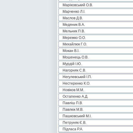
Маріковський О.В.
Марченко Л.І.
Маслов Д.В.
Медяник В.А.
Мельник П.В.
Мережко О.О.
Михайлюк Г.О.
Мокан В.І.
Мошенець О.В.
Мурдій І.Ю.
Нагорняк С.В.
Негулевський І.П.
Нестеренко К.О.
Новіков М.М.
Остапенко А.Д.
Павліш П.В.
Павлюк М.В.
Пашковський М.І.
Петруняк Є.В.
Підласа Р.А.