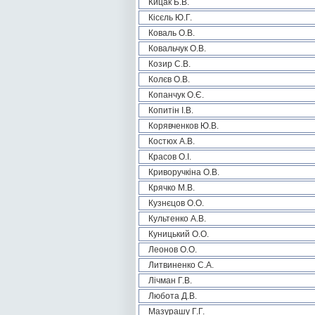
Кицак Б.В.
Кісєль Ю.Г.
Коваль О.В.
Ковальчук О.В.
Козир С.В.
Колєв О.В.
Копанчук О.Є.
Копитін І.В.
Корявченков Ю.В.
Костюх А.В.
Красов О.І.
Криворучкіна О.В.
Крячко М.В.
Кузнєцов О.О.
Культенко А.В.
Куницький О.О.
Леонов О.О.
Литвиненко С.А.
Лічман Г.В.
Любота Д.В.
Мазурашу Г.Г.