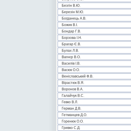
Безгін В.Ю.
Березін М.Ю.
Богданець А.В.
Божик В.І.
Бондар Г.В.
Борзова І.Н.
Брагар Є.В.
Булах Л.В.
Вагнєр В.О.
Василів І.В.
Васюк О.О.
Веніславський Ф.В.
Вірастюк В.Я.
Воронов В.А.
Галайчук В.С.
Гевко В.Л.
Герман Д.В.
Гетманцев Д.О.
Горенюк О.О.
Гривко С.Д.