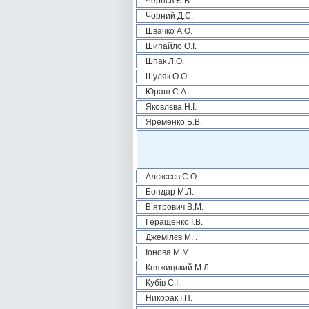
Чернєв Є.В.
Чорний Д.С.
Швачко А.О.
Шипайло О.І.
Шпак Л.О.
Шуляк О.О.
Юраш С.А.
Яковлєва Н.І.
Яременко Б.В.
Алєксєєв С.О.
Бондар М.Л.
В’ятрович В.М.
Геращенко І.В.
Джемілєв М. .
Іонова М.М.
Княжицький М.Л.
Кубів С.І.
Никорак І.П.