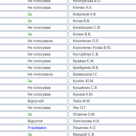
Не голосував
Кінзбурська В.О.
Не голосував
Клочко А.А.
За
Ковальов А.В.
За
Козак В.В.
Не голосував
Колебошин С.В.
За
Колюх В.В.
Не голосувала
Копиленко О.Л.
Не голосував
Короленко-Усова В.Ю.
Не голосував
Кострійчук С.В.
Не голосував
Кравчук Є.М.
Не голосував
Крейденко В.В.
Не голосувала
Кривошеєв І.С.
За
Кузбит Ю.М.
Не голосував
Кузьміних С.В.
Не голосував
Кунаєв А.Ю.
Відсутній
Лаба М.М.
Не голосував
Лис О.Г.
За
Літвінов О.М.
Відсутня
Локтіонова Н.В.
Утримався
Ляшенко А.О.
За
Мандзій С.В.