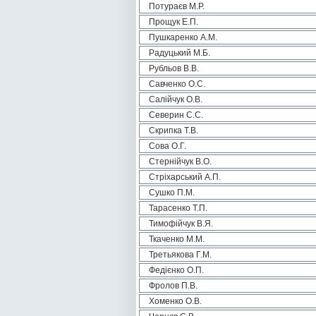
Потураєв М.Р.
Прощук Е.П.
Пушкаренко А.М.
Радуцький М.Б.
Рубльов В.В.
Савченко О.С.
Салійчук О.В.
Северин С.С.
Скрипка Т.В.
Сова О.Г.
Стернійчук В.О.
Стріхарський А.П.
Сушко П.М.
Тарасенко Т.П.
Тимофійчук В.Я.
Ткаченко М.М.
Третьякова Г.М.
Федієнко О.П.
Фролов П.В.
Хоменко О.В.