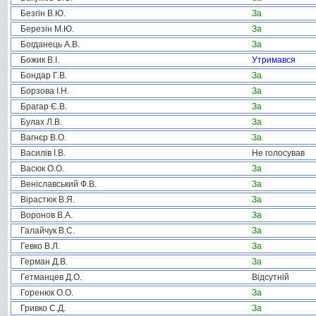
Безгін В.Ю.
За
Березін М.Ю.
За
Богданець А.В.
За
Божик В.І.
Утримався
Бондар Г.В.
За
Борзова І.Н.
За
Брагар Є.В.
За
Булах Л.В.
За
Вагнєр В.О.
За
Василів І.В.
Не голосував
Васюк О.О.
За
Веніславський Ф.В.
За
Вірастюк В.Я.
За
Воронов В.А.
За
Галайчук В.С.
За
Гевко В.Л.
За
Герман Д.В.
За
Гетманцев Д.О.
Відсутній
Горенюк О.О.
За
Гривко С.Д.
За