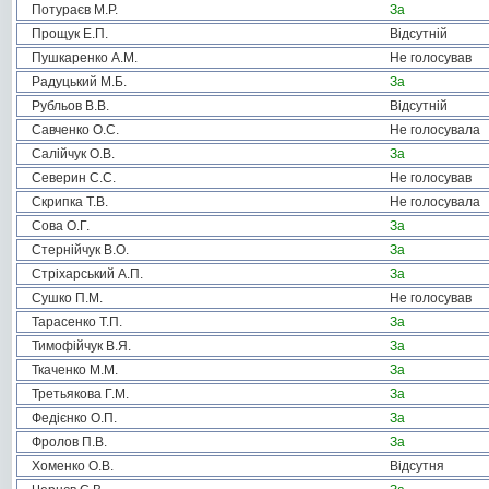
Потураєв М.Р.
За
Прощук Е.П.
Відсутній
Пушкаренко А.М.
Не голосував
Радуцький М.Б.
За
Рубльов В.В.
Відсутній
Савченко О.С.
Не голосувала
Салійчук О.В.
За
Северин С.С.
Не голосував
Скрипка Т.В.
Не голосувала
Сова О.Г.
За
Стернійчук В.О.
За
Стріхарський А.П.
За
Сушко П.М.
Не голосував
Тарасенко Т.П.
За
Тимофійчук В.Я.
За
Ткаченко М.М.
За
Третьякова Г.М.
За
Федієнко О.П.
За
Фролов П.В.
За
Хоменко О.В.
Відсутня