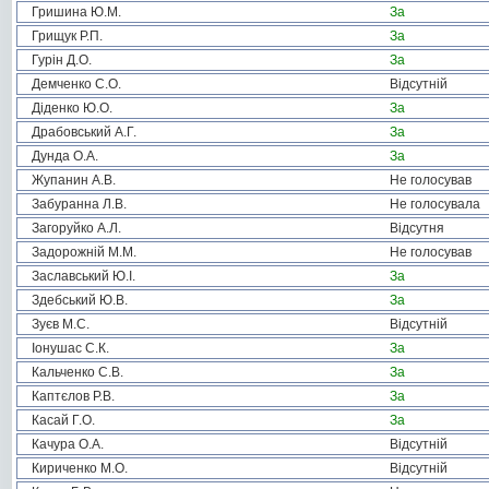
Гришина Ю.М.
За
Грищук Р.П.
За
Гурін Д.О.
За
Демченко С.О.
Відсутній
Діденко Ю.О.
За
Драбовський А.Г.
За
Дунда О.А.
За
Жупанин А.В.
Не голосував
Забуранна Л.В.
Не голосувала
Загоруйко А.Л.
Відсутня
Задорожній М.М.
Не голосував
Заславський Ю.І.
За
Здебський Ю.В.
За
Зуєв М.С.
Відсутній
Іонушас С.К.
За
Кальченко С.В.
За
Каптєлов Р.В.
За
Касай Г.О.
За
Качура О.А.
Відсутній
Кириченко М.О.
Відсутній