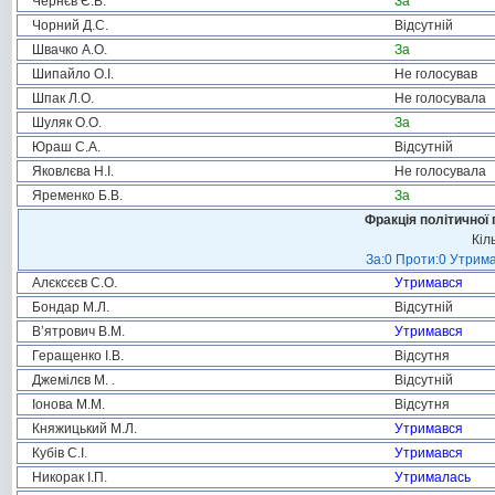
Чернєв Є.В.
За
Чорний Д.С.
Відсутній
Швачко А.О.
За
Шипайло О.І.
Не голосував
Шпак Л.О.
Не голосувала
Шуляк О.О.
За
Юраш С.А.
Відсутній
Яковлєва Н.І.
Не голосувала
Яременко Б.В.
За
Фракція політичної 
Кіл
За:0 Проти:0 Утрима
Алєксєєв С.О.
Утримався
Бондар М.Л.
Відсутній
В’ятрович В.М.
Утримався
Геращенко І.В.
Відсутня
Джемілєв М. .
Відсутній
Іонова М.М.
Відсутня
Княжицький М.Л.
Утримався
Кубів С.І.
Утримався
Никорак І.П.
Утрималась