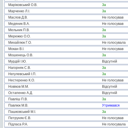
Маріковський О.В.
За
Марченко Л.І.
За
Маслов Д.В.
Не голосував
Медяник В.А.
Не голосував
Мельник П.В.
За
Мережко О.О.
За
Михайлюк Г.О.
Не голосувала
Мокан В.І.
Не голосував
Мошенець О.В.
За
Мурдій І.Ю.
Відсутній
Нагорняк С.В.
За
Негулевський І.П.
За
Нестеренко К.О.
Не голосував
Новіков М.М.
Відсутній
Остапенко А.Д.
Відсутній
Павліш П.В.
За
Павлюк М.В.
Утримався
Пашковський М.І.
За
Петруняк Є.В.
Не голосував
Підласа Р.А.
Не голосувала