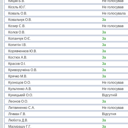
Кицак Б.В.
Не голосував
Кісєль Ю.Г.
Не голосував
Коваль О.В.
Не голосувала
Ковальчук О.В.
За
Козир С.В.
Не голосував
Колєв О.В.
За
Копанчук О.Є.
За
Копитін І.В.
За
Корявченков Ю.В.
За
Костюх А.В.
За
Красов О.І.
За
Криворучкіна О.В.
За
Крячко М.В.
За
Кузнєцов О.О.
Не голосував
Культенко А.В.
Не голосував
Куницький О.О.
Відсутній
Леонов О.О.
За
Литвиненко С.А.
Не голосував
Лічман Г.В.
Відсутня
Любота Д.В.
За
Мазурашу Г.Г.
За