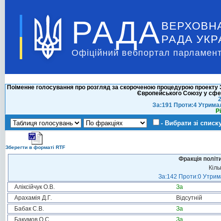
РАДА
ВЕРХОВН
РАДА УКР
Офіційний вебпортал парламент
Поіменне голосування про розгляд за скороченою процедурою проекту З
Європейського Союзу у сфер
2
За:191 Проти:4 Утрима
Р
- Вибрати зі списк
Зберегти в форматі RTF
Фракція політ
Кіль
За:142 Проти:0 Утрима
Аліксійчук О.В.
За
Арахамія Д.Г.
Відсутній
Бабак С.В.
За
Бакумов О.С.
За