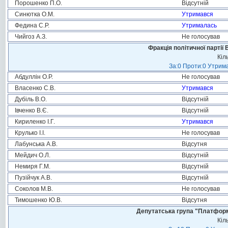
Порошенко П.О.
Відсутній
Синютка О.М.
Утримався
Федина С.Р.
Утрималась
Чийгоз А.З.
Не голосував
Фракція політичної партії
Кіл
За:0 Проти:0 Утрима
Абдуллін О.Р.
Не голосував
Власенко С.В.
Утримався
Дубіль В.О.
Відсутній
Івченко В.Є.
Відсутній
Кириленко І.Г.
Утримався
Крулько І.І.
Не голосував
Лабунська А.В.
Відсутня
Мейдич О.Л.
Відсутній
Немиря Г.М.
Відсутній
Пузійчук А.В.
Відсутній
Соколов М.В.
Не голосував
Тимошенко Ю.В.
Відсутня
Депутатська група "Платформа
Кіл