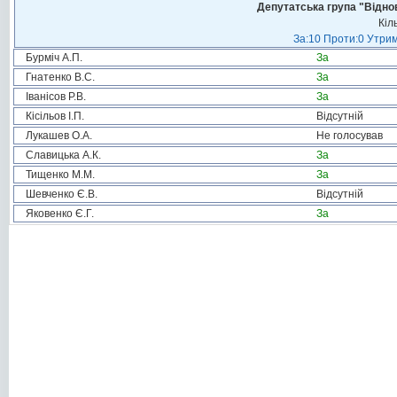
Депутатська група "Віднов
Кіл
За:10 Проти:0 Утрим
Бурміч А.П.
За
Гнатенко В.С.
За
Іванісов Р.В.
За
Кісільов І.П.
Відсутній
Лукашев О.А.
Не голосував
Славицька А.К.
За
Тищенко М.М.
За
Шевченко Є.В.
Відсутній
Яковенко Є.Г.
За