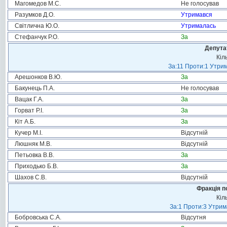
Магомедов М.С.
Не голосував
Разумков Д.О.
Утримався
Світлична Ю.О.
Утрималась
Стефанчук Р.О.
За
Депута
Кіл
За:11 Проти:1 Утрим
Арешонков В.Ю.
За
Бакунець П.А.
Не голосував
Вацак Г.А.
За
Горват Р.І.
За
Кіт А.Б.
За
Кучер М.І.
Відсутній
Люшняк М.В.
Відсутній
Петьовка В.В.
За
Приходько Б.В.
За
Шахов С.В.
Відсутній
Фракція п
Кіл
За:1 Проти:3 Утрим
Бобровська С.А.
Відсутня