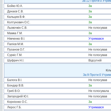
За:12 Проти:0 Утрим
Бойко Ю.А.
За
Дунаєв С.В.
За
Кальцев В.Ф.
За
Колтунович О.С.
За
Льовочкін С.В.
Не голосував
Мамка Г.М.
За
Німченко В.І.
Утримався
Папієв М.М.
За
Пузанов О.Г.
Не голосував
Суркіс Г.М.
Не голосував
Шуфрич Н.І.
Відсутній
Кіл
За:9 Проти:0 Утрим
Балога В.І.
Не голосував
Бондар В.В.
За
Гриб В.О.
Не голосувала
Загородній Ю.І.
Не голосував
Корнієнко О.С.
За
Лерос Г.Б.
Утримався