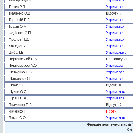
Тимофійчук В.Я.
Утримався
Тістик Р.Я.
Утримався
Ткаченко О.В.
Відсутній
Торохтій Б.Г.
Утримався
Трухін О.М.
Утримався
Федієнко О.П.
Утримався
Фролов П.В.
Утримався
Холодов А.І.
Утримався
Циба Т.В.
Утрималась
Чернявський С.М.
Не голосував
Чорноморов А.О.
Утримався
Шевченко Є.В.
Утримався
Шипайло О.І.
Утримався
Шпак Л.О.
Відсутня
Шуляк О.О.
Утрималась
Юраш С.А.
Утримався
Якименко П.В.
Відсутній
Янченко Г.І.
Проти
Ясько Є.О.
Утрималась
Фракція політичної пар
Кіл