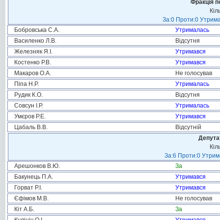
Фракція п
Кіл
За:0 Проти:0 Утрима
Бобровська С.А.
Утрималась
Василенко Л.В.
Відсутня
Железняк Я.І.
Утримався
Костенко Р.В.
Утримався
Макаров О.А.
Не голосував
Піпа Н.Р.
Утрималась
Рудик К.О.
Відсутня
Совсун І.Р.
Утрималась
Умєров Р.Е.
Утримався
Цабаль В.В.
Відсутній
Депута
Кіл
За:6 Проти:0 Утрим
Арешонков В.Ю.
За
Бакунець П.А.
Утримався
Горват Р.І.
Утримався
Єфімов М.В.
Не голосував
Кіт А.Б.
За