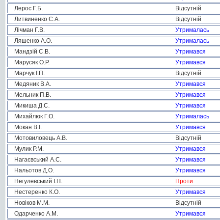
Лерос Г.Б.
Відсутній
Литвиненко С.А.
Відсутній
Лічман Г.В.
Утрималась
Ляшенко А.О.
Утрималась
Мандзій С.В.
Утримався
Марусяк О.Р.
Утримався
Марчук І.П.
Відсутній
Медяник В.А.
Утримався
Мельник П.В.
Утримався
Микиша Д.С.
Утримався
Михайлюк Г.О.
Утрималась
Мокан В.І.
Утримався
Мотовиловець А.В.
Відсутній
Мулик Р.М.
Утримався
Нагаєвський А.С.
Утримався
Нальотов Д.О.
Утримався
Негулевський І.П.
Проти
Нестеренко К.О.
Утримався
Новіков М.М.
Відсутній
Одарченко А.М.
Утримався