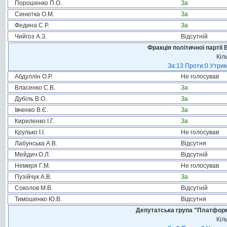
Порошенко П.О.
За
Синютка О.М.
За
Федина С.Р.
За
Чийгоз А.З.
Відсутній
Фракція політичної партії
Кіл
За:13 Проти:0 Утрим
Абдуллін О.Р.
Не голосував
Власенко С.В.
За
Дубіль В.О.
За
Івченко В.Є.
За
Кириленко І.Г.
За
Крулько І.І.
Не голосував
Лабунська А.В.
Відсутня
Мейдич О.Л.
Відсутній
Немиря Г.М.
Не голосував
Пузійчук А.В.
За
Соколов М.В.
Відсутній
Тимошенко Ю.В.
Відсутня
Депутатська група "Платформа
Кіл