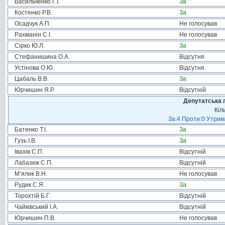
Васильченко Г.І.
За
Костенко Р.В.
За
Осадчук А.П.
Не голосував
Рахманін С.І.
Не голосував
Сірко Ю.Л.
За
Стефанишина О.А.
Відсутня
Устінова О.Ю.
Відсутня
Цабаль В.В.
За
Юрчишин Я.Р.
Відсутній
Депутатська 
Кіл
За:4 Проти:0 Утрим
Батенко Т.І.
За
Гузь І.В.
За
Івахів С.П.
Відсутній
Лабазюк С.П.
Відсутній
М’ялик В.Н.
Не голосував
Рудик С.Я.
За
Торохтій Б.Г.
Відсутній
Чайківський І.А.
Відсутній
Юрчишин П.В.
Не голосував