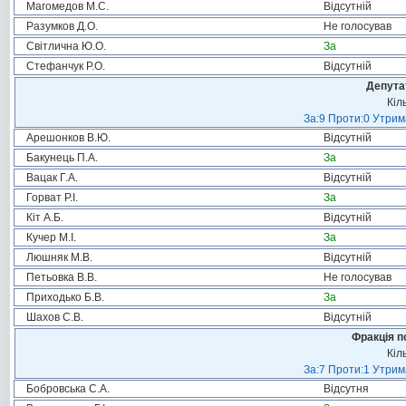
Магомедов М.С.
Відсутній
Разумков Д.О.
Не голосував
Світлична Ю.О.
За
Стефанчук Р.О.
Відсутній
Депута
Кіл
За:9 Проти:0 Утрим
Арешонков В.Ю.
Відсутній
Бакунець П.А.
За
Вацак Г.А.
Відсутній
Горват Р.І.
За
Кіт А.Б.
Відсутній
Кучер М.І.
За
Люшняк М.В.
Відсутній
Петьовка В.В.
Не голосував
Приходько Б.В.
За
Шахов С.В.
Відсутній
Фракція п
Кіл
За:7 Проти:1 Утрим
Бобровська С.А.
Відсутня