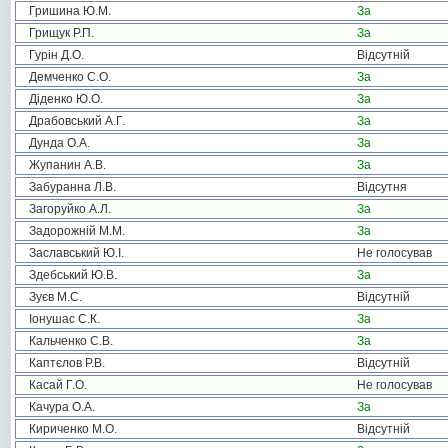
Гришина Ю.М.
За
Грищук Р.П.
За
Гурін Д.О.
Відсутній
Демченко С.О.
За
Діденко Ю.О.
За
Драбовський А.Г.
За
Дунда О.А.
За
Жупанин А.В.
За
Забуранна Л.В.
Відсутня
Загоруйко А.Л.
За
Задорожній М.М.
За
Заславський Ю.І.
Не голосував
Здебський Ю.В.
За
Зуєв М.С.
Відсутній
Іонушас С.К.
За
Кальченко С.В.
За
Каптєлов Р.В.
Відсутній
Касай Г.О.
Не голосував
Качура О.А.
За
Кириченко М.О.
Відсутній