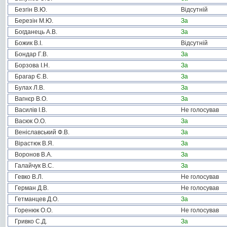
Безгін В.Ю.
Відсутній
Березін М.Ю.
За
Богданець А.В.
За
Божик В.І.
Відсутній
Бондар Г.В.
За
Борзова І.Н.
За
Брагар Є.В.
За
Булах Л.В.
За
Вагнєр В.О.
За
Василів І.В.
Не голосував
Васюк О.О.
За
Веніславський Ф.В.
За
Вірастюк В.Я.
За
Воронов В.А.
За
Галайчук В.С.
За
Гевко В.Л.
Не голосував
Герман Д.В.
Не голосував
Гетманцев Д.О.
За
Горенюк О.О.
Не голосував
Гривко С.Д.
За