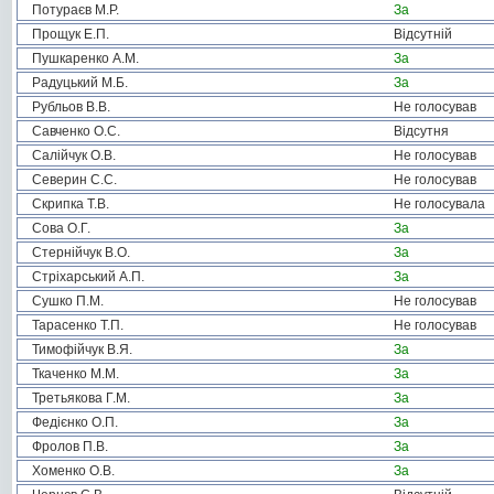
Потураєв М.Р.
За
Прощук Е.П.
Відсутній
Пушкаренко А.М.
За
Радуцький М.Б.
За
Рубльов В.В.
Не голосував
Савченко О.С.
Відсутня
Салійчук О.В.
Не голосував
Северин С.С.
Не голосував
Скрипка Т.В.
Не голосувала
Сова О.Г.
За
Стернійчук В.О.
За
Стріхарський А.П.
За
Сушко П.М.
Не голосував
Тарасенко Т.П.
Не голосував
Тимофійчук В.Я.
За
Ткаченко М.М.
За
Третьякова Г.М.
За
Федієнко О.П.
За
Фролов П.В.
За
Хоменко О.В.
За