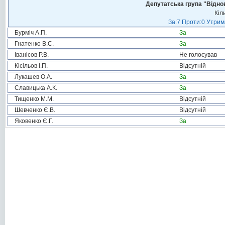
Депутатська група "Віднов
Кіл
За:7 Проти:0 Утрим
Бурміч А.П.
За
Гнатенко В.С.
За
Іванісов Р.В.
Не голосував
Кісільов І.П.
Відсутній
Лукашев О.А.
За
Славицька А.К.
За
Тищенко М.М.
Відсутній
Шевченко Є.В.
Відсутній
Яковенко Є.Г.
За