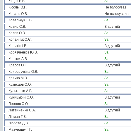
Кицак Б.В.
За
Кісєль Ю.Г.
Не голосував
Коваль О.В.
Не голосувала
Ковальчук О.В.
За
Козир С.В.
Відсутній
Колєв О.В.
За
Копанчук О.Є.
За
Копитін І.В.
Відсутній
Корявченков Ю.В.
За
Костюх А.В.
За
Красов О.І.
Відсутній
Криворучкіна О.В.
За
Крячко М.В.
За
Кузнєцов О.О.
За
Культенко А.В.
За
Куницький О.О.
Відсутній
Леонов О.О.
За
Литвиненко С.А.
Відсутній
Лічман Г.В.
За
Любота Д.В.
За
Мазурашу Г.Г.
За