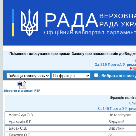
РАДА
ВЕРХОВН
РАДА УКР
Офіційний вебпортал парламент
Поіменне голосування про проєкт Закону про внесення змін до Бюдже
1
За:219 Проти:1 Утрима
Ріш
- Вибрати зі списк
Зберегти в форматі RTF
Фракція політ
Кіль
За:146 Проти:0 Утрима
Аліксійчук О.В.
Не голосував
Арахамія Д.Г.
Відсутній
Бабак С.В.
Відсутній
Бакумов О.С.
За