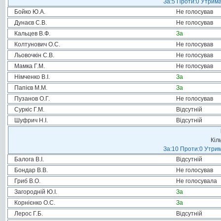
За:5 Проти:0 Утрима
Бойко Ю.А.
Не голосував
Дунаєв С.В.
Не голосував
Кальцев В.Ф.
За
Колтунович О.С.
Не голосував
Льовочкін С.В.
Не голосував
Мамка Г.М.
Не голосував
Німченко В.І.
За
Папієв М.М.
За
Пузанов О.Г.
Не голосував
Суркіс Г.М.
Відсутній
Шуфрич Н.І.
Відсутній
Кіл
За:10 Проти:0 Утрим
Балога В.І.
Відсутній
Бондар В.В.
Не голосував
Гриб В.О.
Не голосувала
Загородній Ю.І.
За
Корнієнко О.С.
За
Лерос Г.Б.
Відсутній