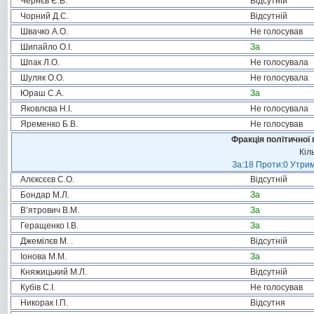
Чернєв Є.В.
Відсутній
Чорний Д.С.
Відсутній
Швачко А.О.
Не голосував
Шипайло О.І.
За
Шпак Л.О.
Не голосувала
Шуляк О.О.
Не голосувала
Юраш С.А.
За
Яковлєва Н.І.
Не голосувала
Яременко Б.В.
Не голосував
Фракція політичної 
Кіл
За:18 Проти:0 Утрим
Алєксєєв С.О.
Відсутній
Бондар М.Л.
За
В’ятрович В.М.
За
Геращенко І.В.
За
Джемілєв М. .
Відсутній
Іонова М.М.
За
Княжицький М.Л.
Відсутній
Кубів С.І.
Не голосував
Никорак І.П.
Відсутня