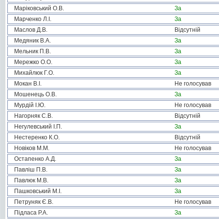
Маріковський О.В.
За
Марченко Л.І.
За
Маслов Д.В.
Відсутній
Медяник В.А.
За
Мельник П.В.
За
Мережко О.О.
За
Михайлюк Г.О.
За
Мокан В.І.
Не голосував
Мошенець О.В.
За
Мурдій І.Ю.
Не голосував
Нагорняк С.В.
Відсутній
Негулевський І.П.
За
Нестеренко К.О.
Відсутній
Новіков М.М.
Не голосував
Остапенко А.Д.
За
Павліш П.В.
За
Павлюк М.В.
За
Пашковський М.І.
За
Петруняк Є.В.
Не голосував
Підласа Р.А.
За