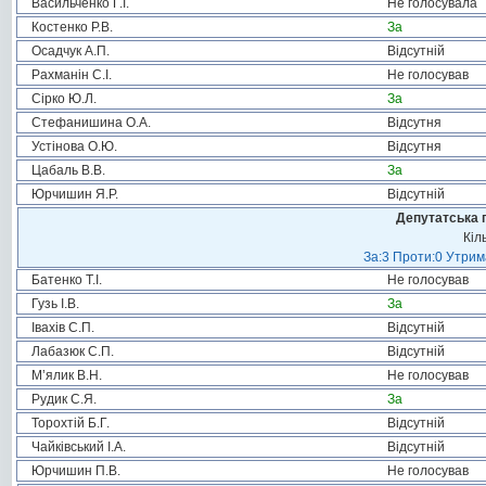
Васильченко Г.І.
Не голосувала
Костенко Р.В.
За
Осадчук А.П.
Відсутній
Рахманін С.І.
Не голосував
Сірко Ю.Л.
За
Стефанишина О.А.
Відсутня
Устінова О.Ю.
Відсутня
Цабаль В.В.
За
Юрчишин Я.Р.
Відсутній
Депутатська 
Кіл
За:3 Проти:0 Утрим
Батенко Т.І.
Не голосував
Гузь І.В.
За
Івахів С.П.
Відсутній
Лабазюк С.П.
Відсутній
М’ялик В.Н.
Не голосував
Рудик С.Я.
За
Торохтій Б.Г.
Відсутній
Чайківський І.А.
Відсутній
Юрчишин П.В.
Не голосував