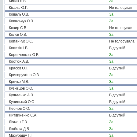
Кицак Б.В.
За
Кісєль Ю.Г.
Не голосував
Коваль О.В.
За
Ковальчук О.В.
За
Козир С.В.
Не голосував
Колєв О.В.
За
Копанчук О.Є.
Не голосувала
Копитін І.В.
Відсутній
Корявченков Ю.В.
За
Костюх А.В.
За
Красов О.І.
Відсутній
Криворучкіна О.В.
За
Крячко М.В.
За
Кузнєцов О.О.
За
Культенко А.В.
Відсутній
Куницький О.О.
Відсутній
Леонов О.О.
За
Литвиненко С.А.
Відсутній
Лічман Г.В.
За
Любота Д.В.
За
Мазурашу Г.Г.
За