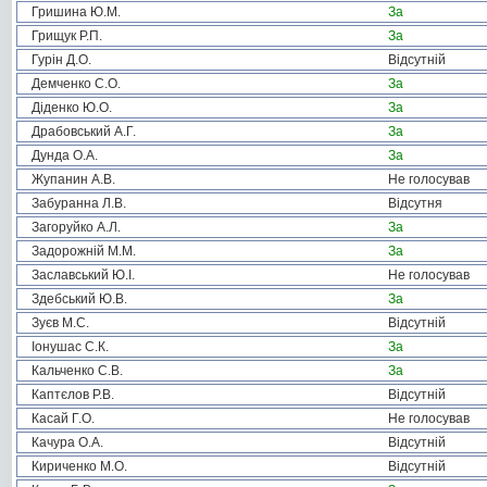
Гришина Ю.М.
За
Грищук Р.П.
За
Гурін Д.О.
Відсутній
Демченко С.О.
За
Діденко Ю.О.
За
Драбовський А.Г.
За
Дунда О.А.
За
Жупанин А.В.
Не голосував
Забуранна Л.В.
Відсутня
Загоруйко А.Л.
За
Задорожній М.М.
За
Заславський Ю.І.
Не голосував
Здебський Ю.В.
За
Зуєв М.С.
Відсутній
Іонушас С.К.
За
Кальченко С.В.
За
Каптєлов Р.В.
Відсутній
Касай Г.О.
Не голосував
Качура О.А.
Відсутній
Кириченко М.О.
Відсутній