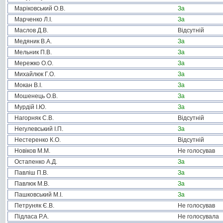
Маріковський О.В.
За
Марченко Л.І.
За
Маслов Д.В.
Відсутній
Медяник В.А.
За
Мельник П.В.
За
Мережко О.О.
За
Михайлюк Г.О.
За
Мокан В.І.
За
Мошенець О.В.
За
Мурдій І.Ю.
За
Нагорняк С.В.
Відсутній
Негулевський І.П.
За
Нестеренко К.О.
Відсутній
Новіков М.М.
Не голосував
Остапенко А.Д.
За
Павліш П.В.
За
Павлюк М.В.
За
Пашковський М.І.
За
Петруняк Є.В.
Не голосував
Підласа Р.А.
Не голосувала