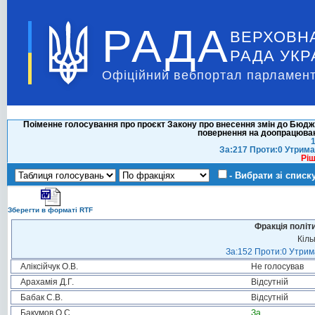
РАДА
ВЕРХОВН
РАДА УКР
Офіційний вебпортал парламент
Поіменне голосування про проєкт Закону про внесення змін до Бюдж
повернення на доопрацюванн
1
За:217 Проти:0 Утрима
Ріш
- Вибрати зі списк
Зберегти в форматі RTF
Фракція політ
Кіль
За:152 Проти:0 Утрима
Аліксійчук О.В.
Не голосував
Арахамія Д.Г.
Відсутній
Бабак С.В.
Відсутній
Бакумов О.С.
За