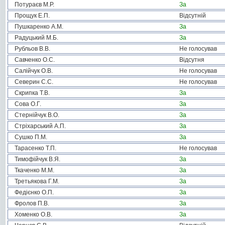
Потураєв М.Р.
За
Прощук Е.П.
Відсутній
Пушкаренко А.М.
За
Радуцький М.Б.
За
Рубльов В.В.
Не голосував
Савченко О.С.
Відсутня
Салійчук О.В.
Не голосував
Северин С.С.
Не голосував
Скрипка Т.В.
За
Сова О.Г.
За
Стернійчук В.О.
За
Стріхарський А.П.
За
Сушко П.М.
За
Тарасенко Т.П.
Не голосував
Тимофійчук В.Я.
За
Ткаченко М.М.
За
Третьякова Г.М.
За
Федієнко О.П.
За
Фролов П.В.
За
Хоменко О.В.
За