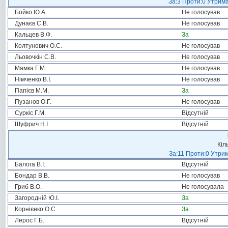
За:3 Проти:0 Утрима
Бойко Ю.А.
Не голосував
Дунаєв С.В.
Не голосував
Кальцев В.Ф.
За
Колтунович О.С.
Не голосував
Льовочкін С.В.
Не голосував
Мамка Г.М.
Не голосував
Німченко В.І.
Не голосував
Папієв М.М.
За
Пузанов О.Г.
Не голосував
Суркіс Г.М.
Відсутній
Шуфрич Н.І.
Відсутній
Кіл
За:11 Проти:0 Утрим
Балога В.І.
Відсутній
Бондар В.В.
Не голосував
Гриб В.О.
Не голосувала
Загородній Ю.І.
За
Корнієнко О.С.
За
Лерос Г.Б.
Відсутній