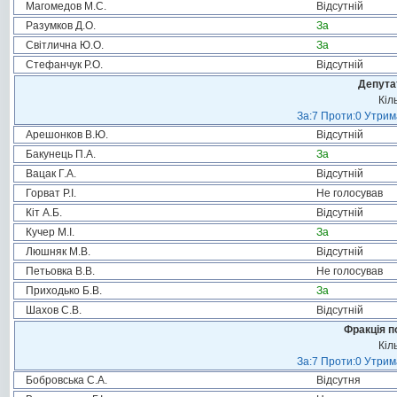
Магомедов М.С.
Відсутній
Разумков Д.О.
За
Світлична Ю.О.
За
Стефанчук Р.О.
Відсутній
Депута
Кіл
За:7 Проти:0 Утрим
Арешонков В.Ю.
Відсутній
Бакунець П.А.
За
Вацак Г.А.
Відсутній
Горват Р.І.
Не голосував
Кіт А.Б.
Відсутній
Кучер М.І.
За
Люшняк М.В.
Відсутній
Петьовка В.В.
Не голосував
Приходько Б.В.
За
Шахов С.В.
Відсутній
Фракція п
Кіл
За:7 Проти:0 Утрим
Бобровська С.А.
Відсутня