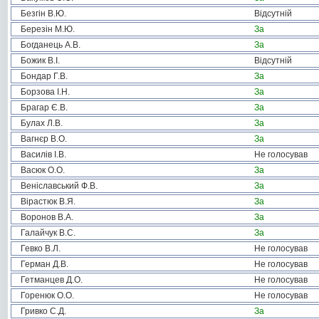
Безгін В.Ю.
Відсутній
Березін М.Ю.
За
Богданець А.В.
За
Божик В.І.
Відсутній
Бондар Г.В.
За
Борзова І.Н.
За
Брагар Є.В.
За
Булах Л.В.
За
Вагнєр В.О.
За
Василів І.В.
Не голосував
Васюк О.О.
За
Веніславський Ф.В.
За
Вірастюк В.Я.
За
Воронов В.А.
За
Галайчук В.С.
За
Гевко В.Л.
Не голосував
Герман Д.В.
Не голосував
Гетманцев Д.О.
Не голосував
Горенюк О.О.
Не голосував
Гривко С.Д.
За