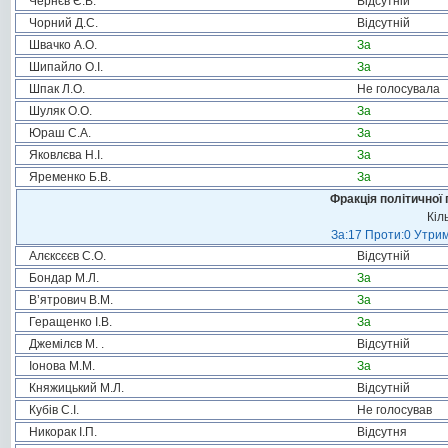
Чернєв Є.В.
Відсутній
Чорний Д.С.
Відсутній
Швачко А.О.
За
Шипайло О.І.
За
Шпак Л.О.
Не голосувала
Шуляк О.О.
За
Юраш С.А.
За
Яковлєва Н.І.
За
Яременко Б.В.
За
Фракція політичної 
Кіл
За:17 Проти:0 Утрим
Алєксєєв С.О.
Відсутній
Бондар М.Л.
За
В’ятрович В.М.
За
Геращенко І.В.
За
Джемілєв М. .
Відсутній
Іонова М.М.
За
Княжицький М.Л.
Відсутній
Кубів С.І.
Не голосував
Никорак І.П.
Відсутня