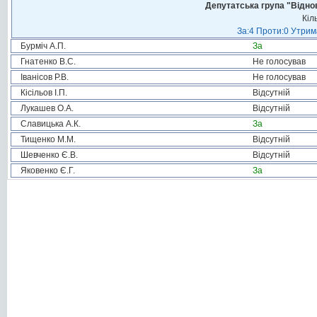
Депутатська група "Віднов
Кіл
За:4 Проти:0 Утрим
Бурміч А.П.
За
Гнатенко В.С.
Не голосував
Іванісов Р.В.
Не голосував
Кісільов І.П.
Відсутній
Лукашев О.А.
Відсутній
Славицька А.К.
За
Тищенко М.М.
Відсутній
Шевченко Є.В.
Відсутній
Яковенко Є.Г.
За