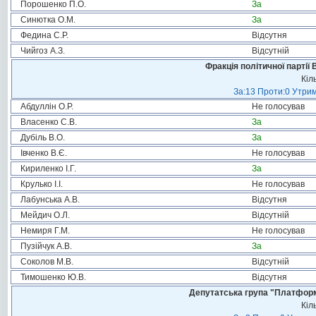
Порошенко П.О.
За
Синютка О.М.
За
Федина С.Р.
Відсутня
Чийгоз А.З.
Відсутній
Фракція політичної партії
Кіл
За:13 Проти:0 Утрим
Абдуллін О.Р.
Не голосував
Власенко С.В.
За
Дубіль В.О.
За
Івченко В.Є.
Не голосував
Кириленко І.Г.
За
Крулько І.І.
Не голосував
Лабунська А.В.
Відсутня
Мейдич О.Л.
Відсутній
Немиря Г.М.
Не голосував
Пузійчук А.В.
За
Соколов М.В.
Відсутній
Тимошенко Ю.В.
Відсутня
Депутатська група "Платформа
Кіл