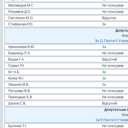
Магомедов М.С.
Не голосував
Разумков Д.О.
Не голосував
Світлична Ю.О.
Відсутня
Стефанчук Р.О.
За
Депута
Кіл
За:11 Проти:0 Утрим
Арешонков В.Ю.
За
Бакунець П.А.
Не голосував
Вацак Г.А.
Відсутній
Горват Р.І.
Не голосував
Кіт А.Б.
За
Кучер М.І.
За
Люшняк М.В.
За
Петьовка В.В.
Не голосував
Приходько Б.В.
Не голосував
Шахов С.В.
Відсутній
Депутатська 
Кіл
За:9 Проти:0 Утрим
Батенко Т.І.
Не голосував