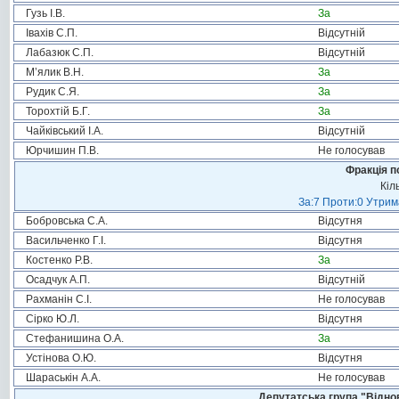
Гузь І.В.
За
Івахів С.П.
Відсутній
Лабазюк С.П.
Відсутній
М’ялик В.Н.
За
Рудик С.Я.
За
Торохтій Б.Г.
За
Чайківський І.А.
Відсутній
Юрчишин П.В.
Не голосував
Фракція п
Кіл
За:7 Проти:0 Утрим
Бобровська С.А.
Відсутня
Васильченко Г.І.
Відсутня
Костенко Р.В.
За
Осадчук А.П.
Відсутній
Рахманін С.І.
Не голосував
Сірко Ю.Л.
Відсутня
Стефанишина О.А.
За
Устінова О.Ю.
Відсутня
Шараськін А.А.
Не голосував
Депутатська група "Віднов