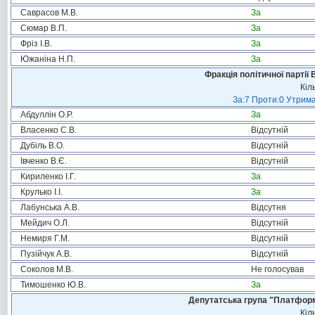
Саврасов М.В.
За
Сюмар В.П.
За
Фріз І.В.
За
Южаніна Н.П.
За
Фракція політичної партії
Кіл
За:7 Проти:0 Утрима
Абдуллін О.Р.
За
Власенко С.В.
Відсутній
Дубіль В.О.
Відсутній
Івченко В.Є.
Відсутній
Кириленко І.Г.
За
Крулько І.І.
За
Лабунська А.В.
Відсутня
Мейдич О.Л.
Відсутній
Немиря Г.М.
Відсутній
Пузійчук А.В.
Відсутній
Соколов М.В.
Не голосував
Тимошенко Ю.В.
За
Депутатська група "Платформа
Кіл