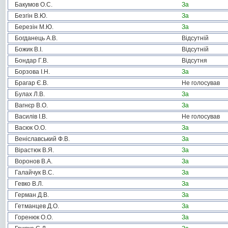
Бакумов О.С.
За
Безгін В.Ю.
За
Березін М.Ю.
За
Богданець А.В.
Відсутній
Божик В.І.
Відсутній
Бондар Г.В.
Відсутня
Борзова І.Н.
За
Брагар Є.В.
Не голосував
Булах Л.В.
За
Вагнєр В.О.
За
Василів І.В.
Не голосував
Васюк О.О.
За
Веніславський Ф.В.
За
Вірастюк В.Я.
За
Воронов В.А.
За
Галайчук В.С.
За
Гевко В.Л.
За
Герман Д.В.
За
Гетманцев Д.О.
За
Горенюк О.О.
За