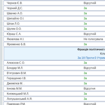
Чернєв Є.В.
Відсутній
Чорний Д.С.
За
Швачко А.О.
За
Шипайло О.І.
За
Шпак Л.О.
За
Шуляк О.О.
За
Юраш С.А.
Відсутній
Яковлєва Н.І.
Не голосувала
Яременко Б.В.
За
Фракція політичної 
Кіл
За:18 Проти:0 Утрим
Алєксєєв С.О.
За
Бондар М.Л.
Відсутній
В’ятрович В.М.
За
Геращенко І.В.
За
Джемілєв М. .
За
Іонова М.М.
Відсутня
Княжицький М.Л.
За
Лопушанський А.Я.
За
Павленко Р.М.
Відсутній