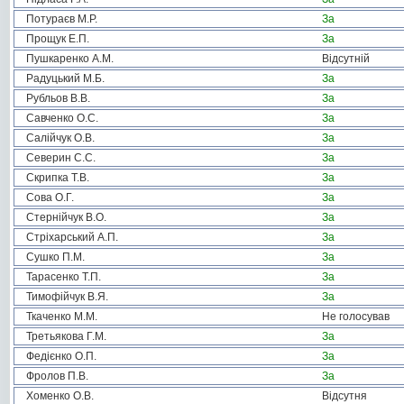
Потураєв М.Р.
За
Прощук Е.П.
За
Пушкаренко А.М.
Відсутній
Радуцький М.Б.
За
Рубльов В.В.
За
Савченко О.С.
За
Салійчук О.В.
За
Северин С.С.
За
Скрипка Т.В.
За
Сова О.Г.
За
Стернійчук В.О.
За
Стріхарський А.П.
За
Сушко П.М.
За
Тарасенко Т.П.
За
Тимофійчук В.Я.
За
Ткаченко М.М.
Не голосував
Третьякова Г.М.
За
Федієнко О.П.
За
Фролов П.В.
За
Хоменко О.В.
Відсутня