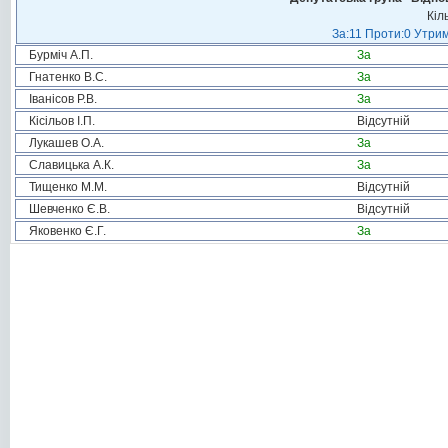
Кіл
За:11 Проти:0 Утрим
Бурміч А.П.
За
Гнатенко В.С.
За
Іванісов Р.В.
За
Кісільов І.П.
Відсутній
Лукашев О.А.
За
Славицька А.К.
За
Тищенко М.М.
Відсутній
Шевченко Є.В.
Відсутній
Яковенко Є.Г.
За