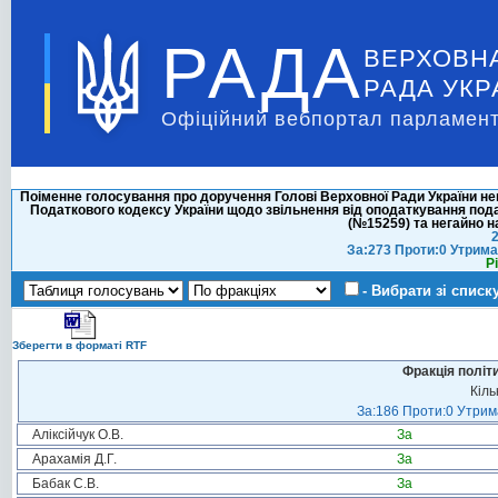
РАДА
ВЕРХОВН
РАДА УКР
Офіційний вебпортал парламент
Поіменне голосування про доручення Голові Верховної Ради України н
Податкового кодексу України щодо звільнення від оподаткування под
(№15259) та негайно н
2
За:273 Проти:0 Утрима
Р
- Вибрати зі списк
Зберегти в форматі RTF
Фракція політ
Кіль
За:186 Проти:0 Утрима
Аліксійчук О.В.
За
Арахамія Д.Г.
За
Бабак С.В.
За