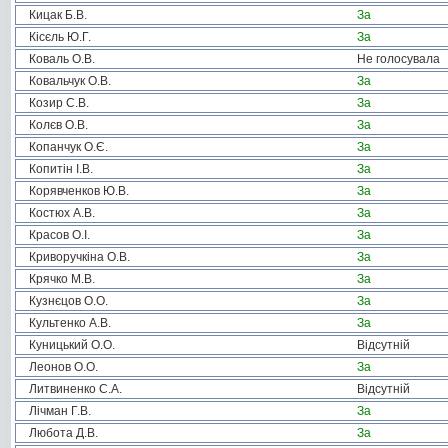
Кицак Б.В.
За
Кісєль Ю.Г.
За
Коваль О.В.
Не голосувала
Ковальчук О.В.
За
Козир С.В.
За
Колєв О.В.
За
Копанчук О.Є.
За
Копитін І.В.
За
Корявченков Ю.В.
За
Костюх А.В.
За
Красов О.І.
За
Криворучкіна О.В.
За
Крячко М.В.
За
Кузнєцов О.О.
За
Культенко А.В.
За
Куницький О.О.
Відсутній
Леонов О.О.
За
Литвиненко С.А.
Відсутній
Лічман Г.В.
За
Любота Д.В.
За