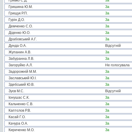
Гривко С.Д.
За
Гришина Ю.М.
За
Грищук Р.П.
За
Гурін Д.О.
За
Демченко С.О.
За
Діденко Ю.О.
За
Драбовський А.Г.
За
Дунда О.А.
Відсутній
Жупанин А.В.
За
Забуранна Л.В.
За
Загоруйко А.Л.
Не голосувала
Задорожній М.М.
За
Заславський Ю.І.
За
Здебський Ю.В.
За
Зуєв М.С.
Відсутній
Іонушас С.К.
За
Кальченко С.В.
За
Каптєлов Р.В.
За
Касай Г.О.
За
Качура О.А.
За
Кириченко М.О.
За