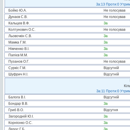
За:13 Проти:0 Утрим
Бойко Ю.А.
Не голосував
Дунаєв С.В.
Не голосував
Кальцев В.Ф.
За
Колтунович О.С.
Не голосував
Льовочкін С.В.
За
Мамка Г.М.
За
Німченко В.І.
За
Папієв М.М.
За
Пузанов О.Г.
Не голосував
Суркіс Г.М.
Відсутній
Шуфрич Н.І.
Відсутній
Кіл
За:11 Проти:0 Утрим
Балога В.І.
Відсутній
Бондар В.В.
За
Гриб В.О.
Відсутня
Загородній Ю.І.
За
Корнієнко О.С.
За
Лерос Г.Б.
За