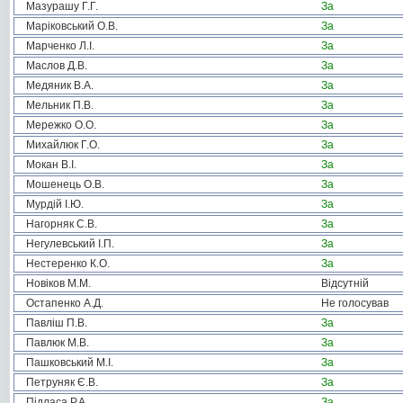
Мазурашу Г.Г.
За
Маріковський О.В.
За
Марченко Л.І.
За
Маслов Д.В.
За
Медяник В.А.
За
Мельник П.В.
За
Мережко О.О.
За
Михайлюк Г.О.
За
Мокан В.І.
За
Мошенець О.В.
За
Мурдій І.Ю.
За
Нагорняк С.В.
За
Негулевський І.П.
За
Нестеренко К.О.
За
Новіков М.М.
Відсутній
Остапенко А.Д.
Не голосував
Павліш П.В.
За
Павлюк М.В.
За
Пашковський М.І.
За
Петруняк Є.В.
За
Підласа Р.А.
За