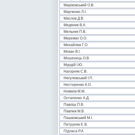
Маріковський О.В.
Марченко Л.І.
Маслов Д.В.
Медяник В.А.
Мельник П.В.
Мережко О.О.
Михайлюк Г.О.
Мокан В.І.
Мошенець О.В.
Мурдій І.Ю.
Нагорняк С.В.
Негулевський І.П.
Нестеренко К.О.
Новіков М.М.
Остапенко А.Д.
Павліш П.В.
Павлюк М.В.
Пашковський М.І.
Петруняк Є.В.
Підласа Р.А.