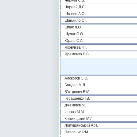
Чернєв Є.В.
Чорний Д.С.
Швачко А.О.
Шипайло О.І.
Шпак Л.О.
Шуляк О.О.
Юраш С.А.
Яковлєва Н.І.
Яременко Б.В.
Алєксєєв С.О.
Бондар М.Л.
В’ятрович В.М.
Геращенко І.В.
Джемілєв М. .
Іонова М.М.
Княжицький М.Л.
Лопушанський А.Я.
Павленко Р.М.