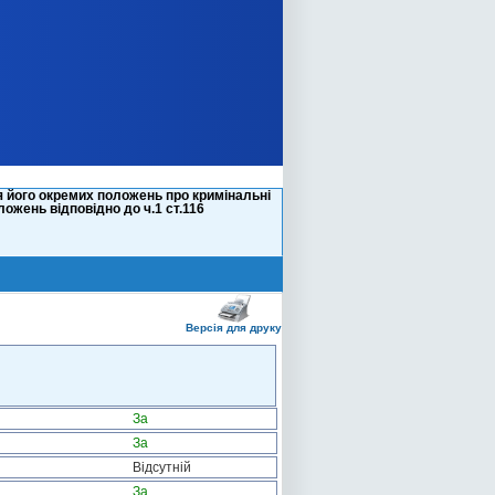
я його окремих положень про кримінальні
жень відповідно до ч.1 ст.116
Версія для друку
За
За
Відсутній
За