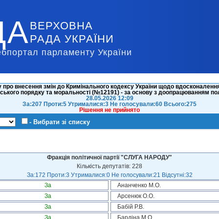
ДА
ВЕРХОВНА
РАДА УКРАЇНИ
ебпортал парламенту України
 про внесення змін до Кримінального кодексу України щодо вдосконаленн
ького порядку та моральності (№12191) - за основу з доопрацюванням поло
28.05.2026 12:09
За:207 Проти:5 Утрималися:3 Не голосували:60 Всього:275
Рішення не прийнято
- Вибрати зі списку
Фракція політичної партії "СЛУГА НАРОДУ"
Кількість депутатів: 228
За:172 Проти:3 Утрималися:0 Не голосували:21 Відсутні:32
За
Ананченко М.О.
За
Арсенюк О.О.
За
Бабій Р.В.
За
Бардіна М.О.