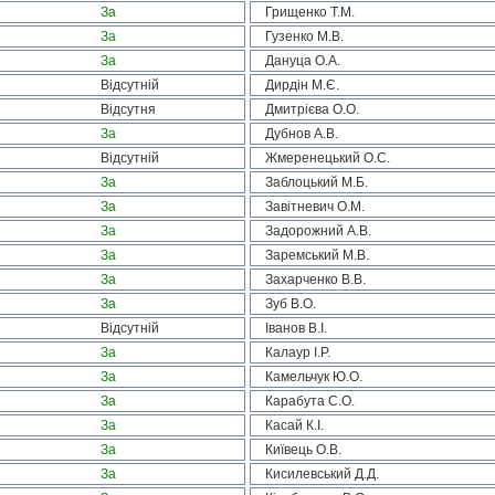
За
Грищенко Т.М.
За
Гузенко М.В.
За
Дануца О.А.
Відсутній
Дирдін М.Є.
Відсутня
Дмитрієва О.О.
За
Дубнов А.В.
Відсутній
Жмеренецький О.С.
За
Заблоцький М.Б.
За
Завітневич О.М.
За
Задорожний А.В.
За
Заремський М.В.
За
Захарченко В.В.
За
Зуб В.О.
Відсутній
Іванов В.І.
За
Калаур І.Р.
За
Камельчук Ю.О.
За
Карабута С.О.
За
Касай К.І.
За
Київець О.В.
За
Кисилевський Д.Д.