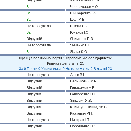
Відсутній
Чернявський С.М.
За
Чорноморов А.О.
За
Шинкаренко І.А.
За
Шол М.В.
Не голосувала
Штепа С.С.
За
Юнаков І.С.
Відсутній
Якименко П.В.
Не голосувала
Янченко Г.І.
За
Ясько Є.О.
Фракція політичної партії "Європейська солідарність"
Кількість депутатів: 25
За:0 Проти:0 Утрималися:0 Не голосували:2 Відсутні:23
Не голосував
Ар’єв В.І.
Відсутній
Величкович М.Р.
Відсутній
Герасимов А.В.
Відсутня
Гончаренко О.О.
Відсутній
Зінкевич Я.В.
Відсутня
Климпуш-Цинцадзе І.О.
Відсутній
Князевич Р.П.
Не голосував
Никорак І.П.
Відсутній
Порошенко П.О.