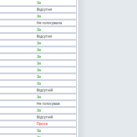
За
Відсутня
За
Не голосувала
За
Відсутня
За
За
За
За
За
За
За
Відсутній
За
Не голосував
За
Відсутній
Проти
За