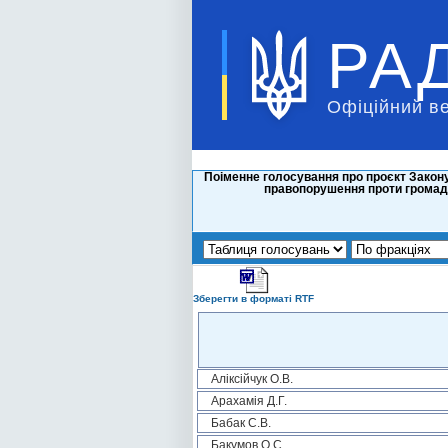
РА
Офіційний в
Поіменне голосування про проєкт Закону
правопорушення проти громадс
Зберегти в форматі RTF
Аліксійчук О.В.
Арахамія Д.Г.
Бабак С.В.
Бакумов О.С.