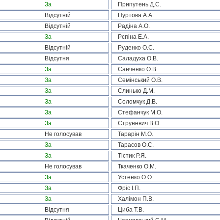
За
Припутень Д.С.
Відсутній
Пуртова А.А.
Відсутній
Радіна А.О.
За
Рєпіна Е.А.
Відсутній
Руденко О.С.
Відсутня
Саладуха О.В.
За
Санченко О.В.
За
Семінський О.В.
За
Слинько Д.М.
За
Соломчук Д.В.
За
Стефанчук М.О.
За
Струневич В.О.
Не голосував
Тарарін М.О.
За
Тарасов О.С.
За
Тістик Р.Я.
Не голосував
Ткаченко О.М.
За
Устенко О.О.
За
Фріс І.П.
За
Халімон П.В.
Відсутня
Циба Т.В.