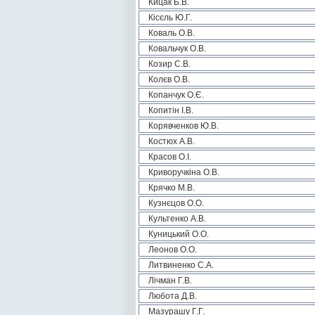
Кицак Б.В.
Кісєль Ю.Г.
Коваль О.В.
Ковальчук О.В.
Козир С.В.
Колєв О.В.
Копанчук О.Є.
Копитін І.В.
Корявченков Ю.В.
Костюх А.В.
Красов О.І.
Криворучкіна О.В.
Крячко М.В.
Кузнєцов О.О.
Культенко А.В.
Куницький О.О.
Леонов О.О.
Литвиненко С.А.
Лічман Г.В.
Любота Д.В.
Мазурашу Г.Г.