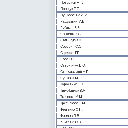
Потураєв М.Р.
Прощук Е.П.
Пушкаренко А.М.
Радуцький М.Б.
Рубльов В.В.
Савченко О.С.
Салійчук О.В.
Северин С.С.
Скрипка Т.В.
Сова О.Г.
Стернійчук В.О.
Стріхарський А.П.
Сушко П.М.
Тарасенко Т.П.
Тимофійчук В.Я.
Ткаченко М.М.
Третьякова Г.М.
Федієнко О.П.
Фролов П.В.
Хоменко О.В.