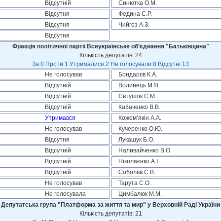
Відсутній
Синютка О.М.
Відсутня
Федина С.Р.
Відсутня
Чийгоз А.З.
Відсутня
Фракція політичної партії Всеукраїнське об’єднання "Батьківщина"
Кількість депутатів: 24
За:0 Проти:1 Утрималися:2 Не голосували:8 Відсутні:13
Не голосував
Бондарєв К.А.
Відсутній
Волинець М.Я.
Відсутній
Євтушок С.М.
Відсутній
Кабаченко В.В.
Утримався
Кожем’якін А.А.
Не голосував
Кучеренко О.Ю.
Відсутня
Лукашук Б.О.
Відсутній
Наливайченко В.О.
Відсутній
Ніколаєнко А.І.
Відсутній
Соболєв С.В.
Не голосував
Тарута С.О.
Не голосувала
Цимбалюк М.М.
Депутатська група "Платформа за життя та мир" у Верховній Раді України
Кількість депутатів: 21