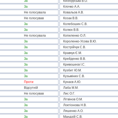
За
Кінзбурська В.О.
За
Клочко А.А.
Не голосувала
Ковальов А.В.
Не голосував
Козак В.В.
За
Колебошин С.В.
За
Колюх В.В.
Не голосувала
Копиленко О.Л.
За
Короленко-Усова В.Ю.
За
Кострійчук С.В.
За
Кравчук Є.М.
За
Крейденко В.В.
За
Кривошеєв І.С.
За
Кузбит Ю.М.
За
Кузьміних С.В.
Проти
Кунаєв А.Ю.
Відсутній
Лаба М.М.
Не голосував
Лис О.Г.
За
Літвінов О.М.
За
Локтіонова Н.В.
За
Ляшенко А.О.
За
Мандзій С.В.