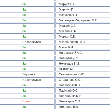
За
Марусяк О.Р.
За
Марчук І.П.
За
Матусевич О.Б.
За
Мезенцева-Федоренко М.С.
За
Мельнік С.В.
За
Мисягін Ю.М.
За
Мовчан О.В.
Не голосував
Мотовиловець А.В.
За
Мулик Р.М.
За
Нагаєвський А.С.
За
Нальотов Д.О.
За
Неклюдов В.М.
За
Нікітіна М.В.
Відсутній
Овчинникова Ю.Ю.
Не голосував
Отраднова О.О.
За
Павловський П.І.
За
Пасічний О.С.
За
Перебийніс М.В.
Проти
Пивоваров Є.П.
За
Подгорна В.В.