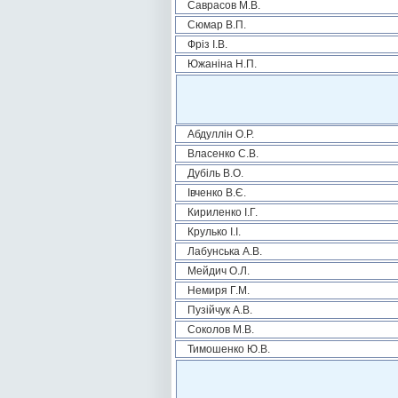
Саврасов М.В.
Сюмар В.П.
Фріз І.В.
Южаніна Н.П.
Абдуллін О.Р.
Власенко С.В.
Дубіль В.О.
Івченко В.Є.
Кириленко І.Г.
Крулько І.І.
Лабунська А.В.
Мейдич О.Л.
Немиря Г.М.
Пузійчук А.В.
Соколов М.В.
Тимошенко Ю.В.