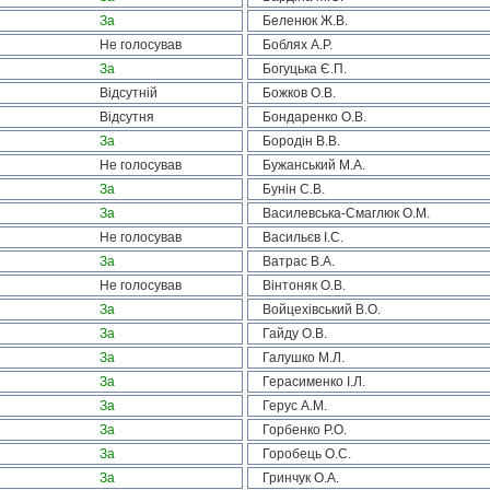
За
Беленюк Ж.В.
Не голосував
Боблях А.Р.
За
Богуцька Є.П.
Відсутній
Божков О.В.
Відсутня
Бондаренко О.В.
За
Бородін В.В.
Не голосував
Бужанський М.А.
За
Бунін С.В.
За
Василевська-Смаглюк О.М.
Не голосував
Васильєв І.С.
За
Ватрас В.А.
Не голосував
Вінтоняк О.В.
За
Войцехівський В.О.
За
Гайду О.В.
За
Галушко М.Л.
За
Герасименко І.Л.
За
Герус А.М.
За
Горбенко Р.О.
За
Горобець О.С.
За
Гринчук О.А.