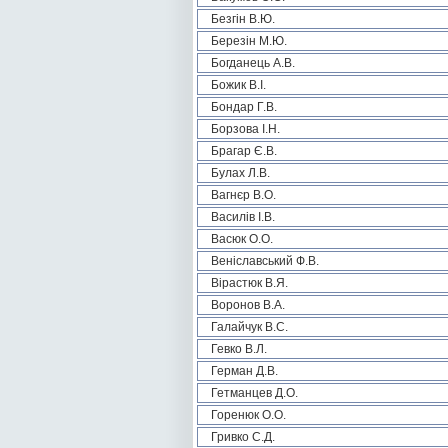
Безгін В.Ю.
Березін М.Ю.
Богданець А.В.
Божик В.І.
Бондар Г.В.
Борзова І.Н.
Брагар Є.В.
Булах Л.В.
Вагнєр В.О.
Василів І.В.
Васюк О.О.
Веніславський Ф.В.
Вірастюк В.Я.
Воронов В.А.
Галайчук В.С.
Гевко В.Л.
Герман Д.В.
Гетманцев Д.О.
Горенюк О.О.
Гривко С.Д.