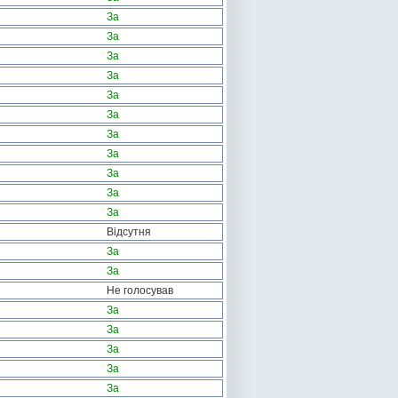
За
За
За
За
За
За
За
За
За
За
За
Відсутня
За
За
Не голосував
За
За
За
За
За