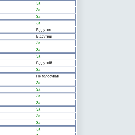
За
За
За
За
Відсутня
Відсутній
За
За
За
Відсутній
За
Не голосував
За
За
За
За
За
За
За
За