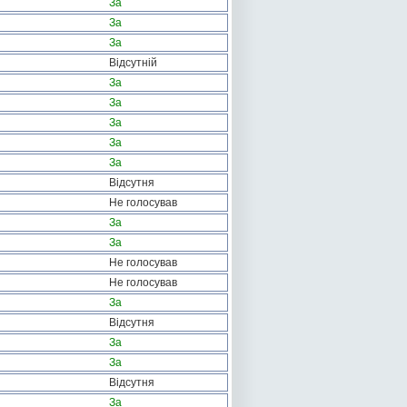
За
За
За
Відсутній
За
За
За
За
За
Відсутня
Не голосував
За
За
Не голосував
Не голосував
За
Відсутня
За
За
Відсутня
За