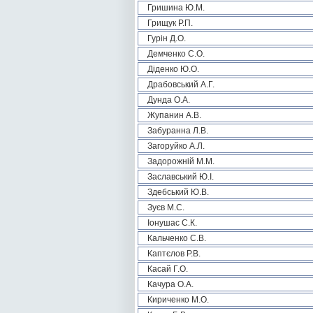
Гришина Ю.М.
Грищук Р.П.
Гурін Д.О.
Демченко С.О.
Діденко Ю.О.
Драбовський А.Г.
Дунда О.А.
Жупанин А.В.
Забуранна Л.В.
Загоруйко А.Л.
Задорожній М.М.
Заславський Ю.І.
Здебський Ю.В.
Зуєв М.С.
Іонушас С.К.
Кальченко С.В.
Каптєлов Р.В.
Касай Г.О.
Качура О.А.
Кириченко М.О.