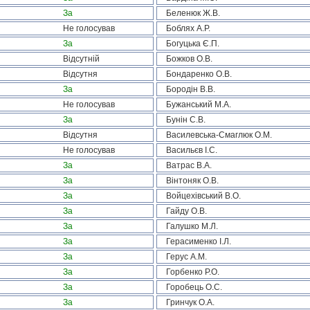
За
Беленюк Ж.В.
Не голосував
Боблях А.Р.
За
Богуцька Є.П.
Відсутній
Божков О.В.
Відсутня
Бондаренко О.В.
За
Бородін В.В.
Не голосував
Бужанський М.А.
За
Бунін С.В.
Відсутня
Василевська-Смаглюк О.М.
Не голосував
Васильєв І.С.
За
Ватрас В.А.
За
Вінтоняк О.В.
За
Войцехівський В.О.
За
Гайду О.В.
За
Галушко М.Л.
За
Герасименко І.Л.
За
Герус А.М.
За
Горбенко Р.О.
За
Горобець О.С.
За
Гринчук О.А.