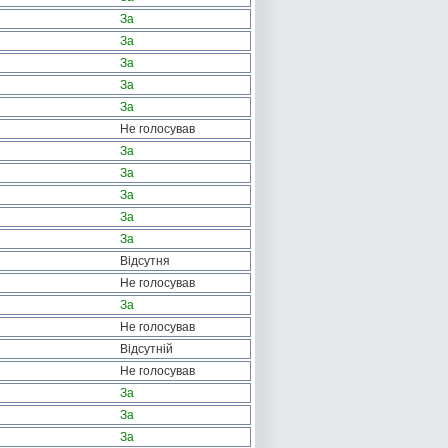
За
За
За
За
За
Не голосував
За
За
За
За
За
Відсутня
Не голосував
За
Не голосував
Відсутній
Не голосував
За
За
За