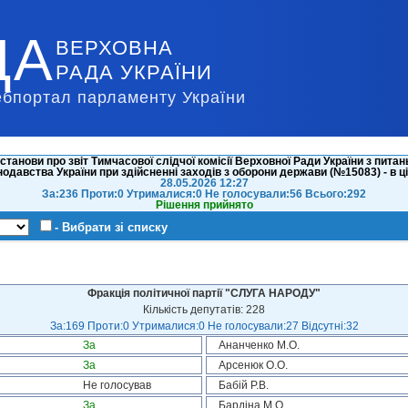
ДА
ВЕРХОВНА
РАДА УКРАЇНИ
ебпортал парламенту України
танови про звіт Тимчасової слідчої комісії Верховної Ради України з пи
нодавства України при здійсненні заходів з оборони держави (№15083) - в ц
28.05.2026 12:27
За:236 Проти:0 Утрималися:0 Не голосували:56 Всього:292
Рішення прийнято
- Вибрати зі списку
Фракція політичної партії "СЛУГА НАРОДУ"
Кількість депутатів: 228
За:169 Проти:0 Утрималися:0 Не голосували:27 Відсутні:32
За
Ананченко М.О.
За
Арсенюк О.О.
Не голосував
Бабій Р.В.
За
Бардіна М.О.