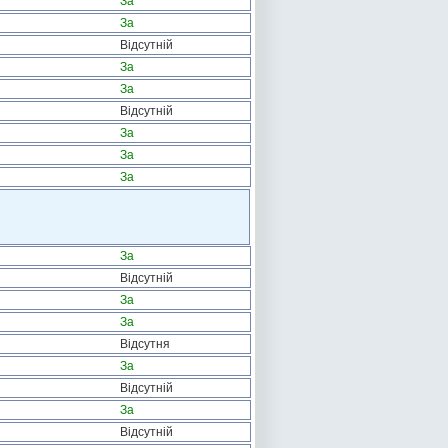
За
За
Відсутній
За
За
Відсутній
За
За
За
За
Відсутній
За
За
Відсутня
За
Відсутній
За
Відсутній