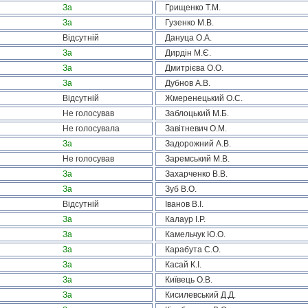
За
Грищенко Т.М.
За
Гузенко М.В.
Відсутній
Дануца О.А.
За
Дирдін М.Є.
За
Дмитрієва О.О.
За
Дубнов А.В.
Відсутній
Жмеренецький О.С.
Не голосував
Заблоцький М.Б.
Не голосувала
Завітневич О.М.
За
Задорожний А.В.
Не голосував
Заремський М.В.
За
Захарченко В.В.
За
Зуб В.О.
Відсутній
Іванов В.І.
За
Калаур І.Р.
За
Камельчук Ю.О.
За
Карабута С.О.
За
Касай К.І.
За
Київець О.В.
За
Кисилевський Д.Д.