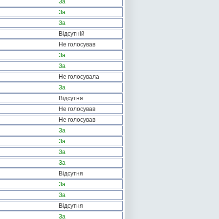
За
За
За
Відсутній
Не голосував
За
За
Не голосувала
За
Відсутня
Не голосував
Не голосував
За
За
За
За
Відсутня
За
За
Відсутня
За