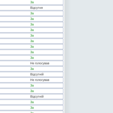
За
Відсутня
За
За
За
За
За
За
За
За
За
Не голосував
За
Відсутній
Не голосував
За
За
Відсутній
За
За