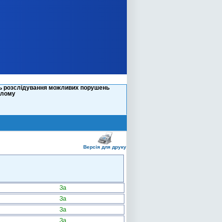
тань розслідування можливих порушень
ілому
Версія для друку
За
За
За
За