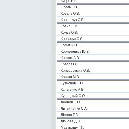
Кицак Б.В.
Кісєль Ю.Г.
Коваль О.В.
Ковальчук О.В.
Козир С.В.
Колєв О.В.
Копанчук О.Є.
Копитін І.В.
Корявченков Ю.В.
Костюх А.В.
Красов О.І.
Криворучкіна О.В.
Крячко М.В.
Кузнєцов О.О.
Культенко А.В.
Куницький О.О.
Леонов О.О.
Литвиненко С.А.
Лічман Г.В.
Любота Д.В.
Мазурашу Г.Г.