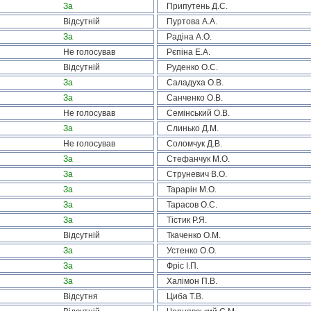
За
Припутень Д.С.
Відсутній
Пуртова А.А.
За
Радіна А.О.
Не голосував
Рєпіна Е.А.
Відсутній
Руденко О.С.
За
Саладуха О.В.
За
Санченко О.В.
Не голосував
Семінський О.В.
За
Слинько Д.М.
Не голосував
Соломчук Д.В.
За
Стефанчук М.О.
За
Струневич В.О.
За
Тарарін М.О.
За
Тарасов О.С.
За
Тістик Р.Я.
Відсутній
Ткаченко О.М.
За
Устенко О.О.
За
Фріс І.П.
За
Халімон П.В.
Відсутня
Циба Т.В.