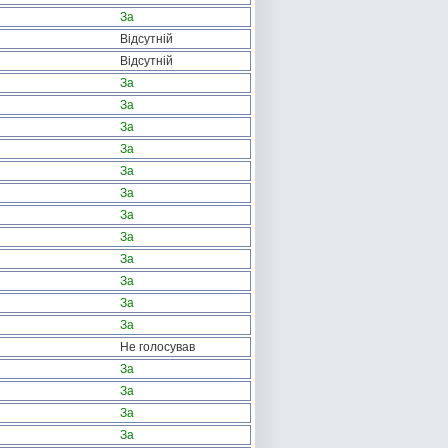
За
Відсутній
Відсутній
За
За
За
За
За
За
За
За
За
За
За
За
Не голосував
За
За
За
За