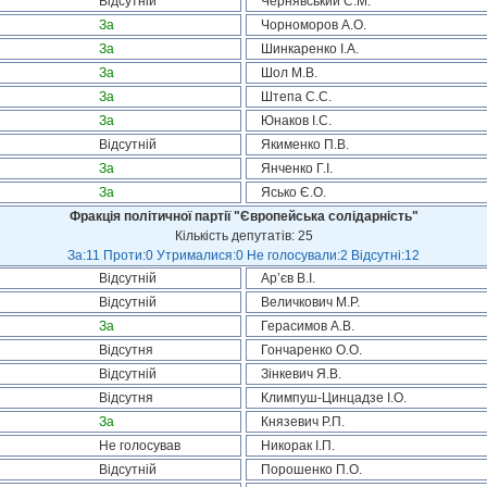
Відсутній
Чернявський С.М.
За
Чорноморов А.О.
За
Шинкаренко І.А.
За
Шол М.В.
За
Штепа С.С.
За
Юнаков І.С.
Відсутній
Якименко П.В.
За
Янченко Г.І.
За
Ясько Є.О.
Фракція політичної партії "Європейська солідарність"
Кількість депутатів: 25
За:11 Проти:0 Утрималися:0 Не голосували:2 Відсутні:12
Відсутній
Ар’єв В.І.
Відсутній
Величкович М.Р.
За
Герасимов А.В.
Відсутня
Гончаренко О.О.
Відсутній
Зінкевич Я.В.
Відсутня
Климпуш-Цинцадзе І.О.
За
Князевич Р.П.
Не голосував
Никорак І.П.
Відсутній
Порошенко П.О.