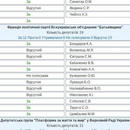
За
Синютка О.М.
Відсутня
Федина С.Р.
За
Чийгоз А.З.
За
Фракція політичної партії Всеукраїнське об’єднання "Батьківщина"
Кількість депутатів: 24
За:11 Проти:0 Утрималися:0 Не голосували:3 Відсутні:10
За
Бондарєв К.А.
Відсутній
Волинець М.Я.
Відсутній
Євтушок С.М.
За
Кабаченко В.В.
За
Кожем’якін А.А.
Не голосував
Кучеренко О.Ю.
Відсутня
Лукашук Б.О.
Відсутній
Наливайченко В.О.
Відсутній
Ніколаєнко А.І.
За
Соболєв С.В.
За
Тарута С.О.
За
Цимбалюк М.М.
Депутатська група "Платформа за життя та мир" у Верховній Раді України
Кількість депутатів: 21