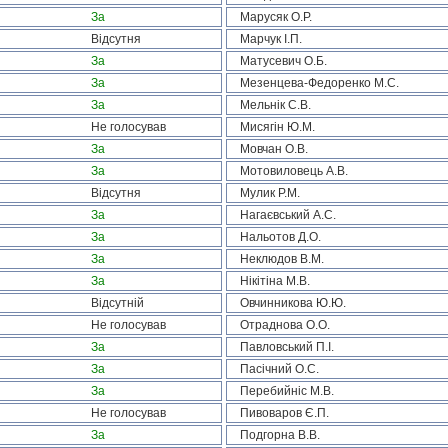
За
Марусяк О.Р.
Відсутня
Марчук І.П.
За
Матусевич О.Б.
За
Мезенцева-Федоренко М.С.
За
Мельнік С.В.
Не голосував
Мисягін Ю.М.
За
Мовчан О.В.
За
Мотовиловець А.В.
Відсутня
Мулик Р.М.
За
Нагаєвський А.С.
За
Нальотов Д.О.
За
Неклюдов В.М.
За
Нікітіна М.В.
Відсутній
Овчинникова Ю.Ю.
Не голосував
Отраднова О.О.
За
Павловський П.І.
За
Пасічний О.С.
За
Перебийніс М.В.
Не голосував
Пивоваров Є.П.
За
Подгорна В.В.