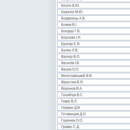
Безгін В.Ю.
Березін М.Ю.
Богданець А.В.
Божик В.І.
Бондар Г.В.
Борзова І.Н.
Брагар Є.В.
Булах Л.В.
Вагнєр В.О.
Василів І.В.
Васюк О.О.
Веніславський Ф.В.
Вірастюк В.Я.
Воронов В.А.
Галайчук В.С.
Гевко В.Л.
Герман Д.В.
Гетманцев Д.О.
Горенюк О.О.
Гривко С.Д.