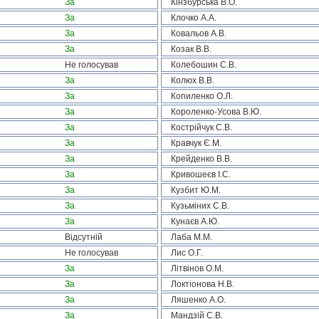
За
Кінзбурська В.О.
За
Клочко А.А.
За
Ковальов А.В.
За
Козак В.В.
Не голосував
Колебошин С.В.
За
Колюх В.В.
За
Копиленко О.Л.
За
Короленко-Усова В.Ю.
За
Кострійчук С.В.
За
Кравчук Є.М.
За
Крейденко В.В.
За
Кривошеєв І.С.
За
Кузбит Ю.М.
За
Кузьміних С.В.
За
Кунаєв А.Ю.
Відсутній
Лаба М.М.
Не голосував
Лис О.Г.
За
Літвінов О.М.
За
Локтіонова Н.В.
За
Ляшенко А.О.
За
Мандзій С.В.