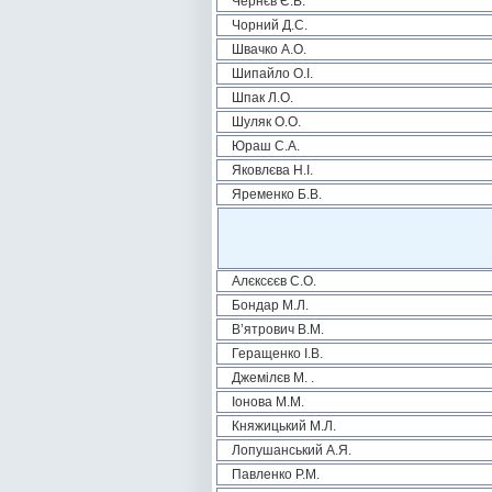
Чернєв Є.В.
Чорний Д.С.
Швачко А.О.
Шипайло О.І.
Шпак Л.О.
Шуляк О.О.
Юраш С.А.
Яковлєва Н.І.
Яременко Б.В.
Алєксєєв С.О.
Бондар М.Л.
В’ятрович В.М.
Геращенко І.В.
Джемілєв М. .
Іонова М.М.
Княжицький М.Л.
Лопушанський А.Я.
Павленко Р.М.