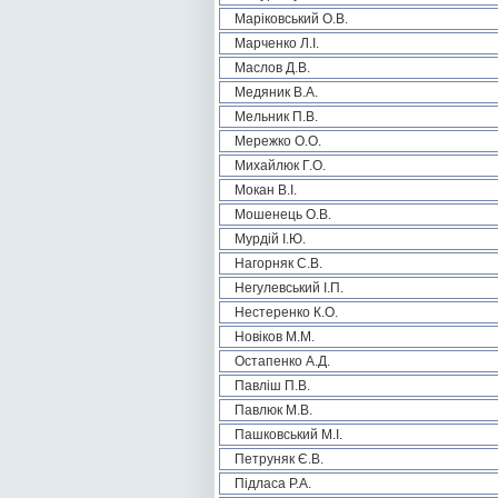
Маріковський О.В.
Марченко Л.І.
Маслов Д.В.
Медяник В.А.
Мельник П.В.
Мережко О.О.
Михайлюк Г.О.
Мокан В.І.
Мошенець О.В.
Мурдій І.Ю.
Нагорняк С.В.
Негулевський І.П.
Нестеренко К.О.
Новіков М.М.
Остапенко А.Д.
Павліш П.В.
Павлюк М.В.
Пашковський М.І.
Петруняк Є.В.
Підласа Р.А.