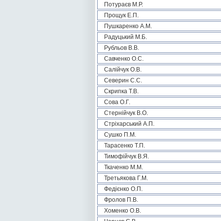
Потураєв М.Р.
Прощук Е.П.
Пушкаренко А.М.
Радуцький М.Б.
Рубльов В.В.
Савченко О.С.
Салійчук О.В.
Северин С.С.
Скрипка Т.В.
Сова О.Г.
Стернійчук В.О.
Стріхарський А.П.
Сушко П.М.
Тарасенко Т.П.
Тимофійчук В.Я.
Ткаченко М.М.
Третьякова Г.М.
Федієнко О.П.
Фролов П.В.
Хоменко О.В.