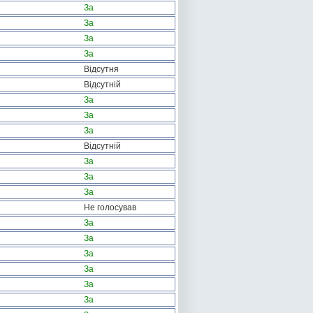
За
За
За
За
Відсутня
Відсутній
За
За
За
Відсутній
За
За
За
Не голосував
За
За
За
За
За
За