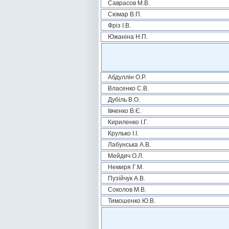
Саврасов М.В.
Сюмар В.П.
Фріз І.В.
Южаніна Н.П.
Абдуллін О.Р.
Власенко С.В.
Дубіль В.О.
Івченко В.Є.
Кириленко І.Г.
Крулько І.І.
Лабунська А.В.
Мейдич О.Л.
Немиря Г.М.
Пузійчук А.В.
Соколов М.В.
Тимошенко Ю.В.