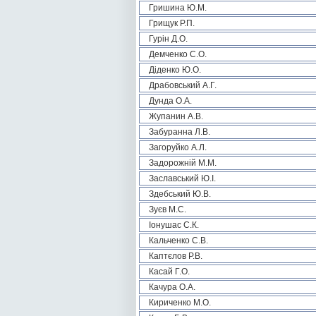
Гришина Ю.М.
Грищук Р.П.
Гурін Д.О.
Демченко С.О.
Діденко Ю.О.
Драбовський А.Г.
Дунда О.А.
Жупанин А.В.
Забуранна Л.В.
Загоруйко А.Л.
Задорожній М.М.
Заславський Ю.І.
Здебський Ю.В.
Зуєв М.С.
Іонушас С.К.
Кальченко С.В.
Каптєлов Р.В.
Касай Г.О.
Качура О.А.
Кириченко М.О.