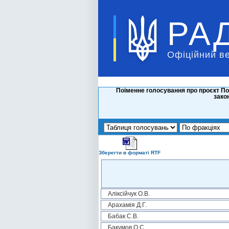
РА
Офіційний в
Поіменне голосування про проєкт Пос
зако
Зберегти в форматі RTF
Аліксійчук О.В.
Арахамія Д.Г.
Бабак С.В.
Бакумов О.С.