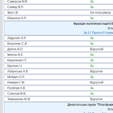
Саврасов М.В.
За
Сюмар В.П.
За
Фріз І.В.
Не голосувала
Южаніна Н.П.
За
Фракція політичної партії
Кіл
За:17 Проти:0 Утрим
Абдуллін О.Р.
За
Власенко С.В.
За
Дубіль В.О.
Відсутній
Івченко В.Є.
За
Кириленко І.Г.
За
Крулько І.І.
За
Лабунська А.В.
Відсутня
Мейдич О.Л.
За
Немиря Г.М.
Відсутній
Пузійчук А.В.
За
Соколов М.В.
За
Тимошенко Ю.В.
Відсутня
Депутатська група "Платформа
Кіл