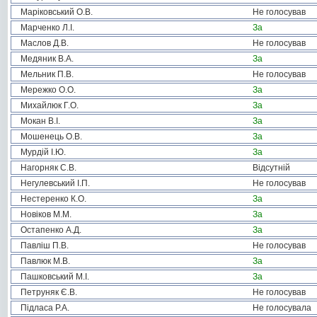
Маріковський О.В.
Не голосував
Марченко Л.І.
За
Маслов Д.В.
Не голосував
Медяник В.А.
За
Мельник П.В.
Не голосував
Мережко О.О.
За
Михайлюк Г.О.
За
Мокан В.І.
За
Мошенець О.В.
За
Мурдій І.Ю.
За
Нагорняк С.В.
Відсутній
Негулевський І.П.
Не голосував
Нестеренко К.О.
За
Новіков М.М.
За
Остапенко А.Д.
За
Павліш П.В.
Не голосував
Павлюк М.В.
За
Пашковський М.І.
За
Петруняк Є.В.
Не голосував
Підласа Р.А.
Не голосувала