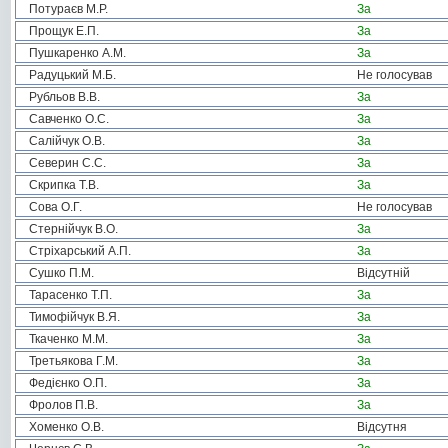
Потураєв М.Р.
За
Прощук Е.П.
За
Пушкаренко А.М.
За
Радуцький М.Б.
Не голосував
Рубльов В.В.
За
Савченко О.С.
За
Салійчук О.В.
За
Северин С.С.
За
Скрипка Т.В.
За
Сова О.Г.
Не голосував
Стернійчук В.О.
За
Стріхарський А.П.
За
Сушко П.М.
Відсутній
Тарасенко Т.П.
За
Тимофійчук В.Я.
За
Ткаченко М.М.
За
Третьякова Г.М.
За
Федієнко О.П.
За
Фролов П.В.
За
Хоменко О.В.
Відсутня