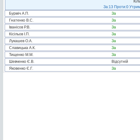
Кіл
За:13 Проти:0 Утрим
Бурміч А.П.
За
Гнатенко В.С.
За
Іванісов Р.В.
За
Кісільов І.П.
За
Лукашев О.А.
За
Славицька А.К.
За
Тищенко М.М.
За
Шевченко Є.В.
Відсутній
Яковенко Є.Г.
За