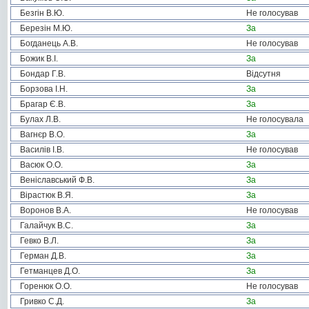
Безгін В.Ю.
Не голосував
Березін М.Ю.
За
Богданець А.В.
Не голосував
Божик В.І.
За
Бондар Г.В.
Відсутня
Борзова І.Н.
За
Брагар Є.В.
За
Булах Л.В.
Не голосувала
Вагнєр В.О.
За
Василів І.В.
Не голосував
Васюк О.О.
За
Веніславський Ф.В.
За
Вірастюк В.Я.
За
Воронов В.А.
Не голосував
Галайчук В.С.
За
Гевко В.Л.
За
Герман Д.В.
За
Гетманцев Д.О.
За
Горенюк О.О.
Не голосував
Гривко С.Д.
За