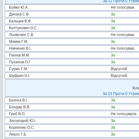
За:12 Проти:0 Утрим
Бойко Ю.А.
Не голосував
Дунаєв С.В.
За
Кальцев В.Ф.
За
Колтунович О.С.
За
Льовочкін С.В.
Не голосував
Мамка Г.М.
За
Німченко В.І.
Не голосував
Папієв М.М.
За
Пузанов О.Г.
За
Суркіс Г.М.
Відсутній
Шуфрич Н.І.
Відсутній
Кіл
За:15 Проти:0 Утрим
Балога В.І.
За
Бондар В.В.
За
Гриб В.О.
Не голосувала
Загородній Ю.І.
За
Корнієнко О.С.
За
Лерос Г.Б.
За