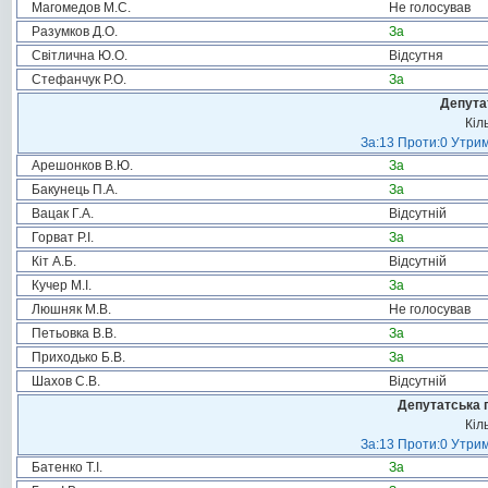
Магомедов М.С.
Не голосував
Разумков Д.О.
За
Світлична Ю.О.
Відсутня
Стефанчук Р.О.
За
Депута
Кіл
За:13 Проти:0 Утрим
Арешонков В.Ю.
За
Бакунець П.А.
За
Вацак Г.А.
Відсутній
Горват Р.І.
За
Кіт А.Б.
Відсутній
Кучер М.І.
За
Люшняк М.В.
Не голосував
Петьовка В.В.
За
Приходько Б.В.
За
Шахов С.В.
Відсутній
Депутатська 
Кіл
За:13 Проти:0 Утрим
Батенко Т.І.
За