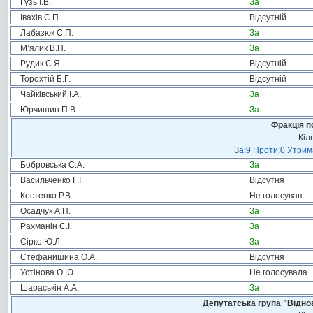
Гузь І.В.
За
Івахів С.П.
Відсутній
Лабазюк С.П.
За
М’ялик В.Н.
За
Рудик С.Я.
Відсутній
Торохтій Б.Г.
Відсутній
Чайківський І.А.
За
Юрчишин П.В.
За
Фракція п
Кіл
За:9 Проти:0 Утрим
Бобровська С.А.
За
Васильченко Г.І.
Відсутня
Костенко Р.В.
Не голосував
Осадчук А.П.
За
Рахманін С.І.
За
Сірко Ю.Л.
За
Стефанишина О.А.
Відсутня
Устінова О.Ю.
Не голосувала
Шараськін А.А.
За
Депутатська група "Віднов