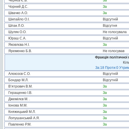
Чернєв Є.В.
За
Чорний Д.С.
За
Швачко А.О.
За
Шипайло О.І.
Відсутній
Шпак Л.О.
Відсутня
Шуляк О.О.
Не голосувала
Юраш С.А.
Відсутній
Яковлєва Н.І.
За
Яременко Б.В.
Не голосував
Фракція політичної 
Кіл
За:18 Проти:0 Утрим
Алєксєєв С.О.
Відсутній
Бондар М.Л.
Відсутній
В’ятрович В.М.
За
Геращенко І.В.
За
Джемілєв М. .
За
Іонова М.М.
За
Княжицький М.Л.
За
Лопушанський А.Я.
За
Павленко Р.М.
За