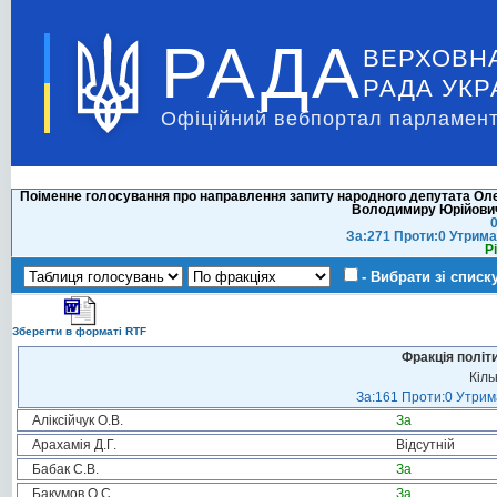
РАДА
ВЕРХОВН
РАДА УКР
Офіційний вебпортал парламент
Поіменне голосування про направлення запиту народного депутата Ол
Володимиру Юрійовичу
0
За:271 Проти:0 Утрима
Р
- Вибрати зі списк
Зберегти в форматі RTF
Фракція політ
Кіль
За:161 Проти:0 Утрима
Аліксійчук О.В.
За
Арахамія Д.Г.
Відсутній
Бабак С.В.
За
Бакумов О.С.
За