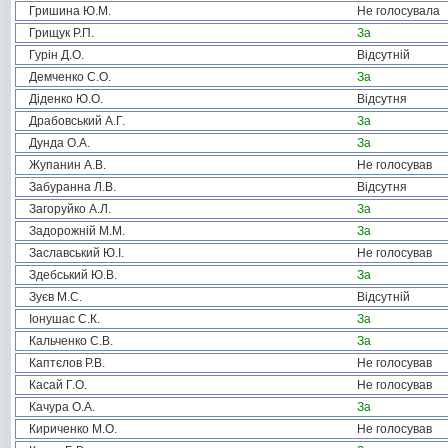
Гришина Ю.М.
Не голосувала
Грищук Р.П.
За
Гурін Д.О.
Відсутній
Демченко С.О.
За
Діденко Ю.О.
Відсутня
Драбовський А.Г.
За
Дунда О.А.
За
Жупанин А.В.
Не голосував
Забуранна Л.В.
Відсутня
Загоруйко А.Л.
За
Задорожній М.М.
За
Заславський Ю.І.
Не голосував
Здебський Ю.В.
За
Зуєв М.С.
Відсутній
Іонушас С.К.
За
Кальченко С.В.
За
Каптєлов Р.В.
Не голосував
Касай Г.О.
Не голосував
Качура О.А.
За
Кириченко М.О.
Не голосував