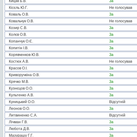
Кицак Б.В.
За
Кісєль Ю.Г.
Не голосував
Коваль О.В.
За
Ковальчук О.В.
Не голосував
Козир С.В.
За
Колєв О.В.
За
Копанчук О.Є.
За
Копитін І.В.
За
Корявченков Ю.В.
За
Костюх А.В.
Не голосував
Красов О.І.
За
Криворучкіна О.В.
За
Крячко М.В.
За
Кузнєцов О.О.
За
Культенко А.В.
За
Куницький О.О.
Відсутній
Леонов О.О.
За
Литвиненко С.А.
Відсутній
Лічман Г.В.
За
Любота Д.В.
За
Мазурашу Г.Г.
За