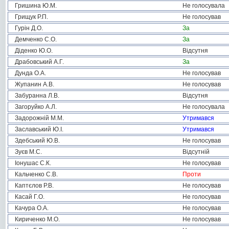
Гришина Ю.М.
Не голосувала
Грищук Р.П.
Не голосував
Гурін Д.О.
За
Демченко С.О.
За
Діденко Ю.О.
Відсутня
Драбовський А.Г.
За
Дунда О.А.
Не голосував
Жупанин А.В.
Не голосував
Забуранна Л.В.
Відсутня
Загоруйко А.Л.
Не голосувала
Задорожній М.М.
Утримався
Заславський Ю.І.
Утримався
Здебський Ю.В.
Не голосував
Зуєв М.С.
Відсутній
Іонушас С.К.
Не голосував
Кальченко С.В.
Проти
Каптєлов Р.В.
Не голосував
Касай Г.О.
Не голосував
Качура О.А.
Не голосував
Кириченко М.О.
Не голосував