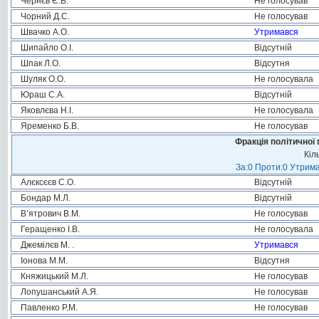
Чернєв Є.В.
Не голосував
Чорний Д.С.
Не голосував
Швачко А.О.
Утримався
Шипайло О.І.
Відсутній
Шпак Л.О.
Відсутня
Шуляк О.О.
Не голосувала
Юраш С.А.
Відсутній
Яковлєва Н.І.
Не голосувала
Яременко Б.В.
Не голосував
Фракція політичної 
Кіл
За:0 Проти:0 Утрима
Алєксєєв С.О.
Відсутній
Бондар М.Л.
Відсутній
В’ятрович В.М.
Не голосував
Геращенко І.В.
Не голосувала
Джемілєв М. .
Утримався
Іонова М.М.
Відсутня
Княжицький М.Л.
Не голосував
Лопушанський А.Я.
Не голосував
Павленко Р.М.
Не голосував