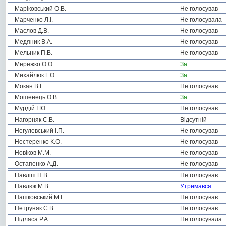
Маріковський О.В.
Не голосував
Марченко Л.І.
Не голосувала
Маслов Д.В.
Не голосував
Медяник В.А.
Не голосував
Мельник П.В.
Не голосував
Мережко О.О.
За
Михайлюк Г.О.
За
Мокан В.І.
Не голосував
Мошенець О.В.
За
Мурдій І.Ю.
Не голосував
Нагорняк С.В.
Відсутній
Негулевський І.П.
Не голосував
Нестеренко К.О.
Не голосував
Новіков М.М.
Не голосував
Остапенко А.Д.
Не голосував
Павліш П.В.
Не голосував
Павлюк М.В.
Утримався
Пашковський М.І.
Не голосував
Петруняк Є.В.
Не голосував
Підласа Р.А.
Не голосувала