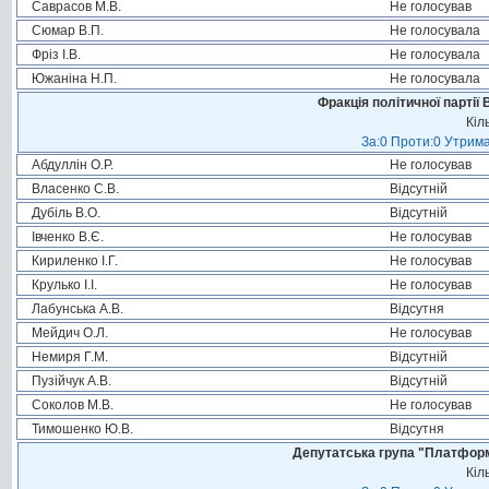
Саврасов М.В.
Не голосував
Сюмар В.П.
Не голосувала
Фріз І.В.
Не голосувала
Южаніна Н.П.
Не голосувала
Фракція політичної партії
Кіл
За:0 Проти:0 Утрима
Абдуллін О.Р.
Не голосував
Власенко С.В.
Відсутній
Дубіль В.О.
Відсутній
Івченко В.Є.
Не голосував
Кириленко І.Г.
Не голосував
Крулько І.І.
Не голосував
Лабунська А.В.
Відсутня
Мейдич О.Л.
Не голосував
Немиря Г.М.
Відсутній
Пузійчук А.В.
Відсутній
Соколов М.В.
Не голосував
Тимошенко Ю.В.
Відсутня
Депутатська група "Платформа
Кіл