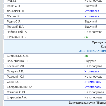
Гузь І.В.
Не голосував
Івахів С.П.
Відсутній
Лабазюк С.П.
Утримався
М’ялик В.Н.
Утримався
Рудик С.Я.
Відсутній
Торохтій Б.Г.
Відсутній
Чайківський І.А.
Не голосував
Юрчишин П.В.
За
Фракція п
Кіл
За:1 Проти:0 Утрим
Бобровська С.А.
За
Васильченко Г.І.
Відсутня
Костенко Р.В.
Не голосував
Осадчук А.П.
Утримався
Рахманін С.І.
Не голосував
Сірко Ю.Л.
Утрималась
Стефанишина О.А.
Утрималась
Устінова О.Ю.
Не голосувала
Шараськін А.А.
Не голосував
Депутатська група "Віднов