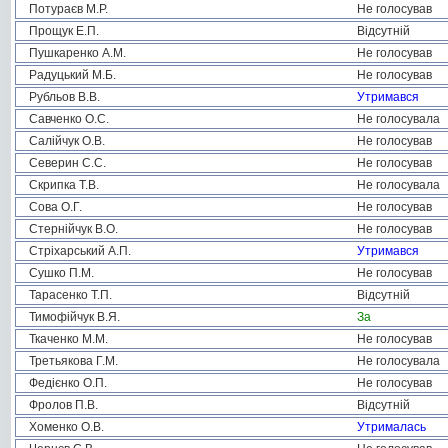
Потураєв М.Р.
Не голосував
Прощук Е.П.
Відсутній
Пушкаренко А.М.
Не голосував
Радуцький М.Б.
Не голосував
Рубльов В.В.
Утримався
Савченко О.С.
Не голосувала
Салійчук О.В.
Не голосував
Северин С.С.
Не голосував
Скрипка Т.В.
Не голосувала
Сова О.Г.
Не голосував
Стернійчук В.О.
Не голосував
Стріхарський А.П.
Утримався
Сушко П.М.
Не голосував
Тарасенко Т.П.
Відсутній
Тимофійчук В.Я.
За
Ткаченко М.М.
Не голосував
Третьякова Г.М.
Не голосувала
Федієнко О.П.
Не голосував
Фролов П.В.
Відсутній
Хоменко О.В.
Утрималась