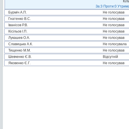
Кіл
За:3 Проти:0 Утрима
Бурміч А.П.
Не голосував
Гнатенко В.С.
Не голосував
Іванісов Р.В.
Не голосував
Кісільов І.П.
Не голосував
Лукашев О.А.
Не голосував
Славицька А.К.
Не голосувала
Тищенко М.М.
Не голосував
Шевченко Є.В.
Відсутній
Яковенко Є.Г.
Не голосував