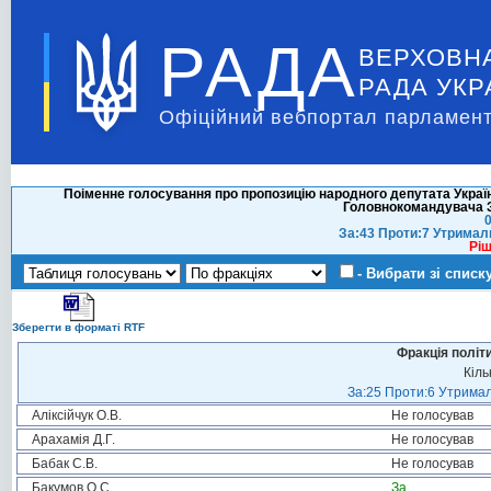
РАДА
ВЕРХОВН
РАДА УКР
Офіційний вебпортал парламент
Поіменне голосування про пропозицію народного депутата Україн
Головнокомандувача З
0
За:43 Проти:7 Утримал
Ріш
- Вибрати зі списк
Зберегти в форматі RTF
Фракція політ
Кіль
За:25 Проти:6 Утримал
Аліксійчук О.В.
Не голосував
Арахамія Д.Г.
Не голосував
Бабак С.В.
Не голосував
Бакумов О.С.
За