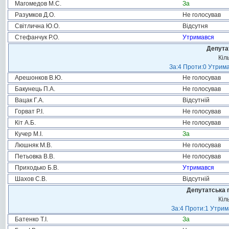
Магомедов М.С.
За
Разумков Д.О.
Не голосував
Світлична Ю.О.
Відсутня
Стефанчук Р.О.
Утримався
Депута
Кіл
За:4 Проти:0 Утрима
Арешонков В.Ю.
Не голосував
Бакунець П.А.
Не голосував
Вацак Г.А.
Відсутній
Горват Р.І.
Не голосував
Кіт А.Б.
Не голосував
Кучер М.І.
За
Люшняк М.В.
Не голосував
Петьовка В.В.
Не голосував
Приходько Б.В.
Утримався
Шахов С.В.
Відсутній
Депутатська 
Кіл
За:4 Проти:1 Утрим
Батенко Т.І.
За