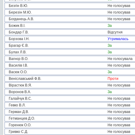
Безгін В.Ю.
Не голосував
Березін М.Ю.
Не голосував
Богданець А.В.
Не голосував
Божик В.І.
За
Бондар Г.В.
Відсутня
Борзова І.Н.
Утрималась
Брагар Є.В.
За
Булах Л.В.
За
Вагнєр В.О.
Не голосувала
Василів І.В.
Не голосував
Васюк О.О.
За
Веніславський Ф.В.
Проти
Вірастюк В.Я.
Не голосував
Воронов В.А.
За
Галайчук В.С.
Не голосував
Гевко В.Л.
Не голосував
Герман Д.В.
Не голосував
Гетманцев Д.О.
Не голосував
Горенюк О.О.
Не голосував
Гривко С.Д.
Не голосував