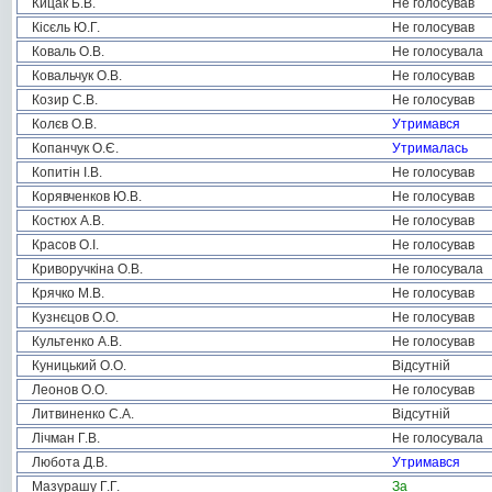
Кицак Б.В.
Не голосував
Кісєль Ю.Г.
Не голосував
Коваль О.В.
Не голосувала
Ковальчук О.В.
Не голосував
Козир С.В.
Не голосував
Колєв О.В.
Утримався
Копанчук О.Є.
Утрималась
Копитін І.В.
Не голосував
Корявченков Ю.В.
Не голосував
Костюх А.В.
Не голосував
Красов О.І.
Не голосував
Криворучкіна О.В.
Не голосувала
Крячко М.В.
Не голосував
Кузнєцов О.О.
Не голосував
Культенко А.В.
Не голосував
Куницький О.О.
Відсутній
Леонов О.О.
Не голосував
Литвиненко С.А.
Відсутній
Лічман Г.В.
Не голосувала
Любота Д.В.
Утримався
Мазурашу Г.Г.
За