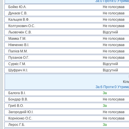
За:0 Проти:0 Утрима
Бойко Ю.А.
Не голосував
Дунаєв С.В.
Не голосував
Кальцев В.Ф.
Не голосував
Колтунович О.С.
Не голосував
Льовочкін С.В.
Відсутній
Мамка Г.М.
Не голосував
Німченко В.І.
Не голосував
Папієв М.М.
Не голосував
Пузанов О.Г.
Не голосував
Суркіс Г.М.
Відсутній
Шуфрич Н.І.
Відсутній
Кіл
За:6 Проти:0 Утрима
Балога В.І.
За
Бондар В.В.
Не голосував
Гриб В.О.
За
Загородній Ю.І.
Не голосував
Корнієнко О.С.
Не голосував
Лерос Г.Б.
За