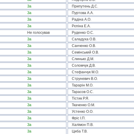
За
Припутень Д.С.
За
Пуртова А.А.
За
Радіна А.О.
За
Рєпіна Е.А.
Не голосував
Руденко О.С.
За
Саладуха О.В.
За
Санченко О.В.
За
Семінський О.В.
За
Слинько Д.М.
За
Соломчук Д.В.
За
Стефанчук М.О.
За
Струневич В.О.
За
Тарарін М.О.
За
Тарасов О.С.
За
Тістик Р.Я.
За
Ткаченко О.М.
За
Устенко О.О.
За
Фріс І.П.
За
Халімон П.В.
За
Циба Т.В.