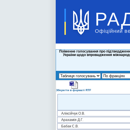
РА
Офіційний в
Поіменне голосування про підтвердження
України щодо впровадження міжнародн
Зберегти в форматі RTF
Аліксійчук О.В.
Арахамія Д.Г.
Бабак С.В.