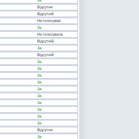
За
Відсутня
Відсутній
Не голосував
За
Не голосувала
Відсутній
За
Відсутній
За
За
За
За
За
За
За
За
За
За
Відсутня
За