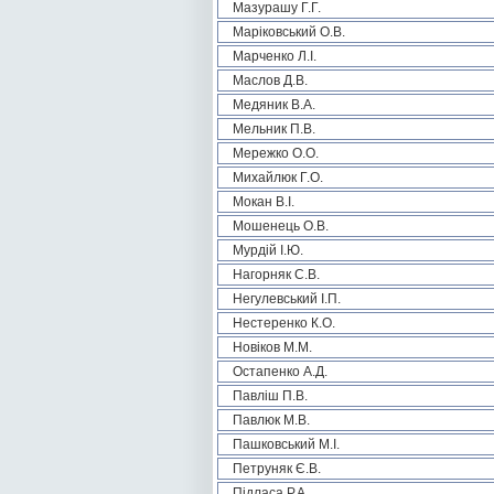
Мазурашу Г.Г.
Маріковський О.В.
Марченко Л.І.
Маслов Д.В.
Медяник В.А.
Мельник П.В.
Мережко О.О.
Михайлюк Г.О.
Мокан В.І.
Мошенець О.В.
Мурдій І.Ю.
Нагорняк С.В.
Негулевський І.П.
Нестеренко К.О.
Новіков М.М.
Остапенко А.Д.
Павліш П.В.
Павлюк М.В.
Пашковський М.І.
Петруняк Є.В.
Підласа Р.А.