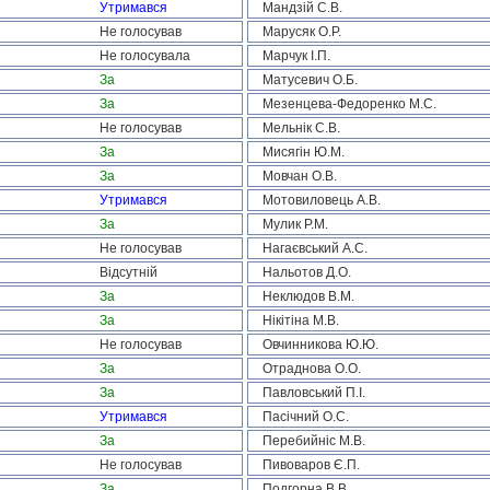
Утримався
Мандзій С.В.
Не голосував
Марусяк О.Р.
Не голосувала
Марчук І.П.
За
Матусевич О.Б.
За
Мезенцева-Федоренко М.С.
Не голосував
Мельнік С.В.
За
Мисягін Ю.М.
За
Мовчан О.В.
Утримався
Мотовиловець А.В.
За
Мулик Р.М.
Не голосував
Нагаєвський А.С.
Відсутній
Нальотов Д.О.
За
Неклюдов В.М.
За
Нікітіна М.В.
Не голосував
Овчинникова Ю.Ю.
За
Отраднова О.О.
За
Павловський П.І.
Утримався
Пасічний О.С.
За
Перебийніс М.В.
Не голосував
Пивоваров Є.П.
За
Подгорна В.В.