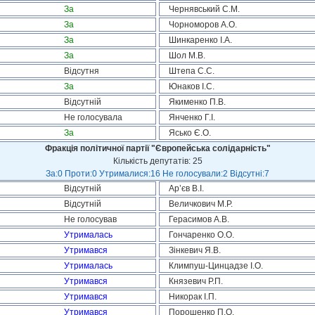
За
Чернявський С.М.
За
Чорноморов А.О.
За
Шинкаренко І.А.
За
Шол М.В.
Відсутня
Штепа С.С.
За
Юнаков І.С.
Відсутній
Якименко П.В.
Не голосувала
Янченко Г.І.
За
Ясько Є.О.
Фракція політичної партії "Європейська солідарність"
Кількість депутатів: 25
За:0 Проти:0 Утрималися:16 Не голосували:2 Відсутні:7
Відсутній
Ар’єв В.І.
Відсутній
Величкович М.Р.
Не голосував
Герасимов А.В.
Утрималась
Гончаренко О.О.
Утримався
Зінкевич Я.В.
Утрималась
Климпуш-Цинцадзе І.О.
Утримався
Князевич Р.П.
Утримався
Никорак І.П.
Утримався
Порошенко П.О.