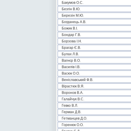
Бакумов О.С.
Безгін В.Ю.
Березін М.Ю.
Богданець А.В.
Божик В.І.
Бондар Г.В.
Борзова І.Н.
Брагар Є.В.
Булах Л.В.
Вагнєр В.О.
Василів І.В.
Васюк О.О.
Веніславський Ф.В.
Вірастюк В.Я.
Воронов В.А.
Галайчук В.С.
Гевко В.Л.
Герман Д.В.
Гетманцев Д.О.
Горенюк О.О.