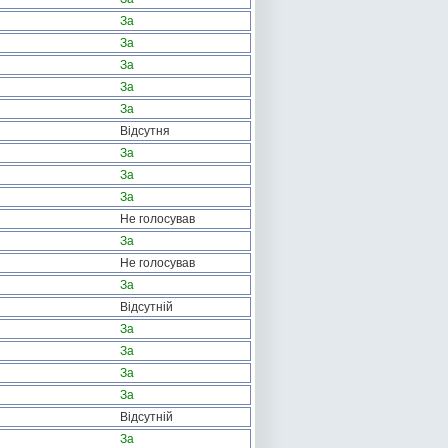
За
За
За
За
За
Відсутня
За
За
За
Не голосував
За
Не голосував
За
Відсутній
За
За
За
За
Відсутній
За