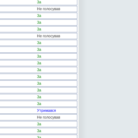
За
Не голосував
За
За
За
Не голосував
За
За
За
За
За
За
За
За
За
За
Утримався
Не голосував
За
За
За