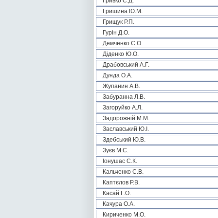
Гривко С.Д.
Гришина Ю.М.
Грищук Р.П.
Гурін Д.О.
Демченко С.О.
Діденко Ю.О.
Драбовський А.Г.
Дунда О.А.
Жупанин А.В.
Забуранна Л.В.
Загоруйко А.Л.
Задорожній М.М.
Заславський Ю.І.
Здебський Ю.В.
Зуєв М.С.
Іонушас С.К.
Кальченко С.В.
Каптєлов Р.В.
Касай Г.О.
Качура О.А.
Кириченко М.О.