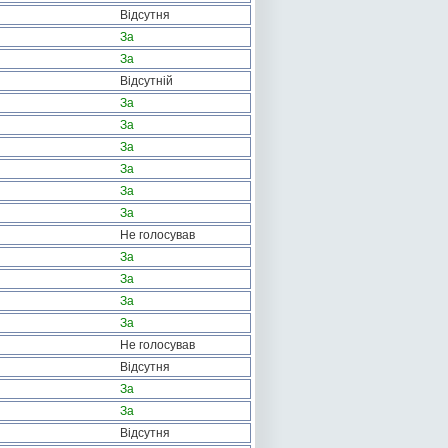
Відсутня
За
За
Відсутній
За
За
За
За
За
За
Не голосував
За
За
За
За
Не голосував
Відсутня
За
За
Відсутня