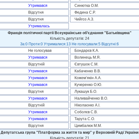
Утримався
Синютка О.М.
Відсутня
Федина С.Р.
Відсутня
Чийгоз А.З.
Утрималась
Фракція політичної партії Всеукраїнське об’єднання "Батьківщина"
Кількість депутатів: 24
За:0 Проти:0 Утрималися:13 Не голосували:5 Відсутні:6
Не голосував
Бондарєв К.А.
Утримався
Волинець М.Я.
Відсутній
Євтушок С.М.
Утримався
Кабаченко В.В.
Утримався
Кожем’якін А.А.
Утримався
Кучеренко О.Ю.
Відсутня
Лукашук Б.О.
Утримався
Наливайченко В.О.
Відсутній
Ніколаєнко А.І.
Утримався
Соболєв С.В.
Утримався
Тарута С.О.
Відсутня
Цимбалюк М.М.
Депутатська група "Платформа за життя та мир" у Верховній Раді України
Кількість депутатів: 21