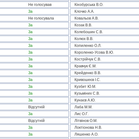
Не голосував
Кінзбурська В.О.
За
Клочко А.А.
Не голосувала
Ковальов А.В.
За
Козак В.В.
За
Колебошин С.В.
За
Колюх В.В.
За
Копиленко О.Л.
За
Короленко-Усова В.Ю.
За
Кострійчук С.В.
За
Кравчук Є.М.
За
Крейденко В.В.
За
Кривошеєв І.С.
За
Кузбит Ю.М.
За
Кузьміних С.В.
За
Кунаєв А.Ю.
Відсутній
Лаба М.М.
За
Лис О.Г.
Відсутній
Літвінов О.М.
За
Локтіонова Н.В.
За
Ляшенко А.О.