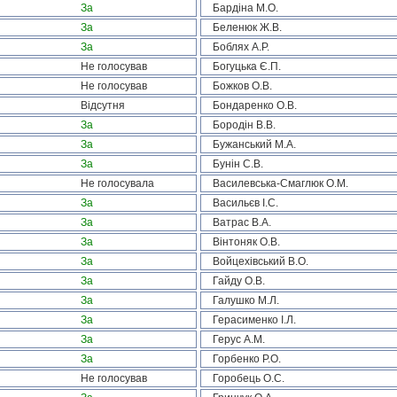
За
Бардіна М.О.
За
Беленюк Ж.В.
За
Боблях А.Р.
Не голосував
Богуцька Є.П.
Не голосував
Божков О.В.
Відсутня
Бондаренко О.В.
За
Бородін В.В.
За
Бужанський М.А.
За
Бунін С.В.
Не голосувала
Василевська-Смаглюк О.М.
За
Васильєв І.С.
За
Ватрас В.А.
За
Вінтоняк О.В.
За
Войцехівський В.О.
За
Гайду О.В.
За
Галушко М.Л.
За
Герасименко І.Л.
За
Герус А.М.
За
Горбенко Р.О.
Не голосував
Горобець О.С.