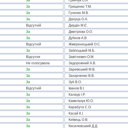
За
Гринчук О.А.
За
Грищенко Т.М.
За
Гузенко М.В.
За
Дануца О.А.
Відсутній
Дирдін М.Є.
За
Дмитрієва О.О.
За
Дубнов А.В.
Відсутній
Жмеренецький О.С.
За
Заблоцький М.Б.
Відсутня
Завітневич О.М.
Не голосувала
Задорожний А.В.
За
Заремський М.В.
За
Захарченко В.В.
За
Зуб В.О.
Відсутній
Іванов В.І.
За
Калаур І.Р.
За
Камельчук Ю.О.
За
Карабута С.О.
За
Касай К.І.
За
Київець О.В.
За
Кисилевський Д.Д.