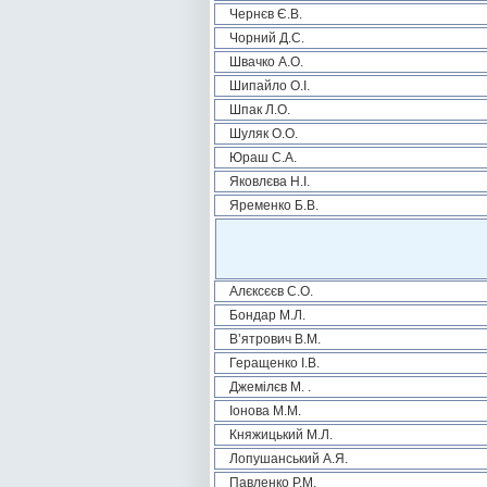
Чернєв Є.В.
Чорний Д.С.
Швачко А.О.
Шипайло О.І.
Шпак Л.О.
Шуляк О.О.
Юраш С.А.
Яковлєва Н.І.
Яременко Б.В.
Алєксєєв С.О.
Бондар М.Л.
В’ятрович В.М.
Геращенко І.В.
Джемілєв М. .
Іонова М.М.
Княжицький М.Л.
Лопушанський А.Я.
Павленко Р.М.