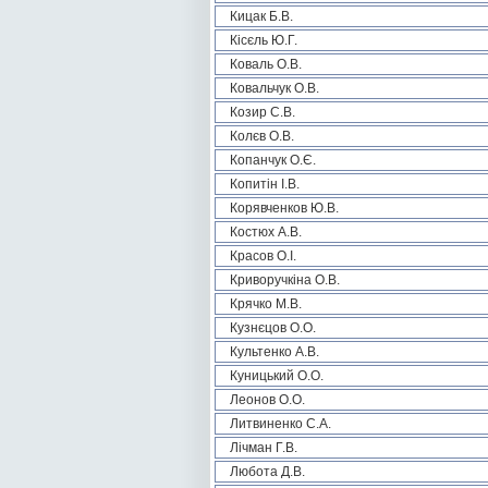
Кицак Б.В.
Кісєль Ю.Г.
Коваль О.В.
Ковальчук О.В.
Козир С.В.
Колєв О.В.
Копанчук О.Є.
Копитін І.В.
Корявченков Ю.В.
Костюх А.В.
Красов О.І.
Криворучкіна О.В.
Крячко М.В.
Кузнєцов О.О.
Культенко А.В.
Куницький О.О.
Леонов О.О.
Литвиненко С.А.
Лічман Г.В.
Любота Д.В.