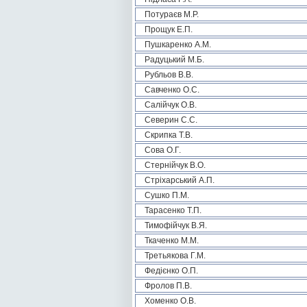
Потураєв М.Р.
Прощук Е.П.
Пушкаренко А.М.
Радуцький М.Б.
Рубльов В.В.
Савченко О.С.
Салійчук О.В.
Северин С.С.
Скрипка Т.В.
Сова О.Г.
Стернійчук В.О.
Стріхарський А.П.
Сушко П.М.
Тарасенко Т.П.
Тимофійчук В.Я.
Ткаченко М.М.
Третьякова Г.М.
Федієнко О.П.
Фролов П.В.
Хоменко О.В.