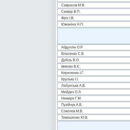
Саврасов М.В.
Сюмар В.П.
Фріз І.В.
Южаніна Н.П.
Абдуллін О.Р.
Власенко С.В.
Дубіль В.О.
Івченко В.Є.
Кириленко І.Г.
Крулько І.І.
Лабунська А.В.
Мейдич О.Л.
Немиря Г.М.
Пузійчук А.В.
Соколов М.В.
Тимошенко Ю.В.