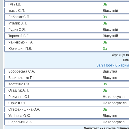
Гузь І.В.
За
Івахів С.П.
Відсутній
Лабазюк С.П.
За
М’ялик В.Н.
За
Рудик С.Я.
Відсутній
Торохтій Б.Г.
Відсутній
Чайківський І.А.
За
Юрчишин П.В.
За
Фракція п
Кіл
За:9 Проти:0 Утрим
Бобровська С.А.
Відсутня
Васильченко Г.І.
Відсутня
Костенко Р.В.
За
Осадчук А.П.
За
Рахманін С.І.
Не голосував
Сірко Ю.Л.
Не голосувала
Стефанишина О.А.
За
Устінова О.Ю.
Відсутня
Шараськін А.А.
Не голосував
Депутатська група "Віднов