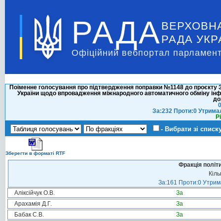
РАДА
ВЕРХОВН
РАДА УКР
Офіційний вебпортал парламент
Поіменне голосування про підтвердження поправки №1148 до проєкту За
України щодо впровадження міжнародного автоматичного обміну інф
до
0
За:232 Проти:0 Утрима
Р
- Вибрати зі списк
Зберегти в форматі RTF
Фракція політ
Кіль
За:161 Проти:0 Утрима
Аліксійчук О.В.
За
Арахамія Д.Г.
За
Бабак С.В.
За