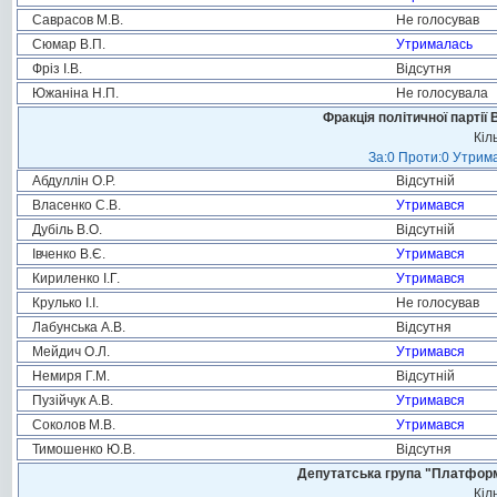
Саврасов М.В.
Не голосував
Сюмар В.П.
Утрималась
Фріз І.В.
Відсутня
Южаніна Н.П.
Не голосувала
Фракція політичної партії
Кіл
За:0 Проти:0 Утрима
Абдуллін О.Р.
Відсутній
Власенко С.В.
Утримався
Дубіль В.О.
Відсутній
Івченко В.Є.
Утримався
Кириленко І.Г.
Утримався
Крулько І.І.
Не голосував
Лабунська А.В.
Відсутня
Мейдич О.Л.
Утримався
Немиря Г.М.
Відсутній
Пузійчук А.В.
Утримався
Соколов М.В.
Утримався
Тимошенко Ю.В.
Відсутня
Депутатська група "Платформа
Кіл