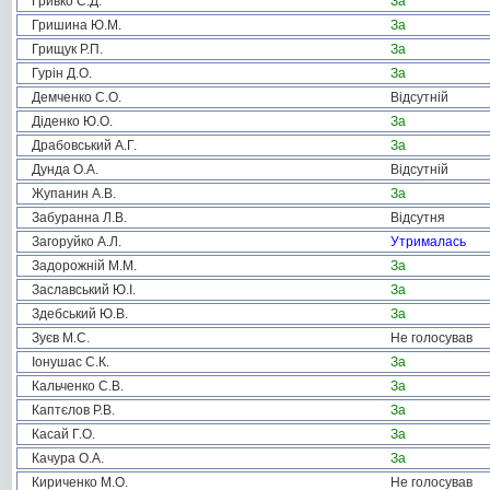
Гривко С.Д.
За
Гришина Ю.М.
За
Грищук Р.П.
За
Гурін Д.О.
За
Демченко С.О.
Відсутній
Діденко Ю.О.
За
Драбовський А.Г.
За
Дунда О.А.
Відсутній
Жупанин А.В.
За
Забуранна Л.В.
Відсутня
Загоруйко А.Л.
Утрималась
Задорожній М.М.
За
Заславський Ю.І.
За
Здебський Ю.В.
За
Зуєв М.С.
Не голосував
Іонушас С.К.
За
Кальченко С.В.
За
Каптєлов Р.В.
За
Касай Г.О.
За
Качура О.А.
За
Кириченко М.О.
Не голосував