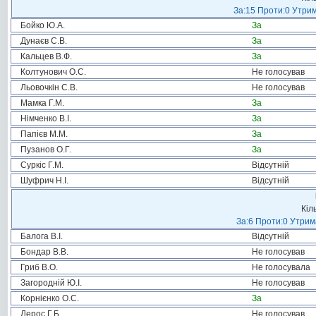
За:15 Проти:0 Утрим
Бойко Ю.А.
За
Дунаєв С.В.
За
Кальцев В.Ф.
За
Колтунович О.С.
Не голосував
Льовочкін С.В.
Не голосував
Мамка Г.М.
За
Німченко В.І.
За
Папієв М.М.
За
Пузанов О.Г.
За
Суркіс Г.М.
Відсутній
Шуфрич Н.І.
Відсутній
Кіл
За:6 Проти:0 Утрим
Балога В.І.
Відсутній
Бондар В.В.
Не голосував
Гриб В.О.
Не голосувала
Загородній Ю.І.
Не голосував
Корнієнко О.С.
За
Лерос Г.Б.
Не голосував