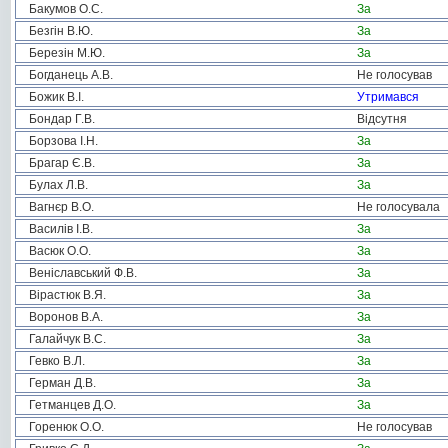
Бакумов О.С.
За
Безгін В.Ю.
За
Березін М.Ю.
За
Богданець А.В.
Не голосував
Божик В.І.
Утримався
Бондар Г.В.
Відсутня
Борзова І.Н.
За
Брагар Є.В.
За
Булах Л.В.
За
Вагнєр В.О.
Не голосувала
Василів І.В.
За
Васюк О.О.
За
Веніславський Ф.В.
За
Вірастюк В.Я.
За
Воронов В.А.
За
Галайчук В.С.
За
Гевко В.Л.
За
Герман Д.В.
За
Гетманцев Д.О.
За
Горенюк О.О.
Не голосував