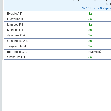
Кіл
За:13 Проти:0 Утрим
Бурміч А.П.
За
Гнатенко В.С.
За
Іванісов Р.В.
За
Кісільов І.П.
За
Лукашев О.А.
За
Славицька А.К.
За
Тищенко М.М.
За
Шевченко Є.В.
Відсутній
Яковенко Є.Г.
За