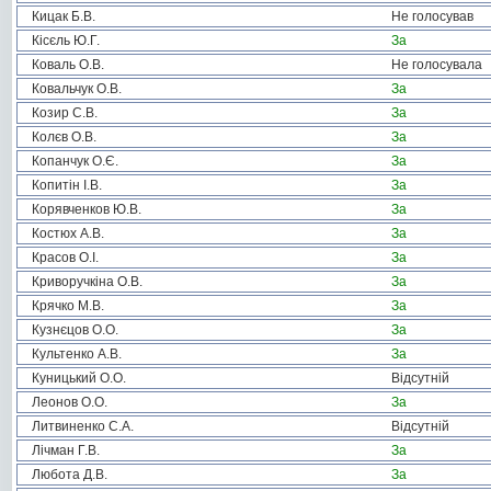
Кицак Б.В.
Не голосував
Кісєль Ю.Г.
За
Коваль О.В.
Не голосувала
Ковальчук О.В.
За
Козир С.В.
За
Колєв О.В.
За
Копанчук О.Є.
За
Копитін І.В.
За
Корявченков Ю.В.
За
Костюх А.В.
За
Красов О.І.
За
Криворучкіна О.В.
За
Крячко М.В.
За
Кузнєцов О.О.
За
Культенко А.В.
За
Куницький О.О.
Відсутній
Леонов О.О.
За
Литвиненко С.А.
Відсутній
Лічман Г.В.
За
Любота Д.В.
За