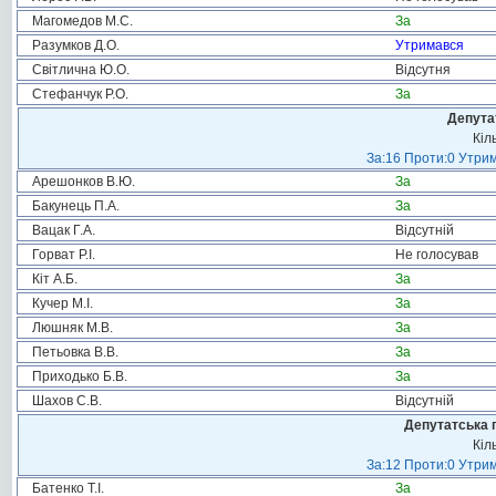
Магомедов М.С.
За
Разумков Д.О.
Утримався
Світлична Ю.О.
Відсутня
Стефанчук Р.О.
За
Депута
Кіл
За:16 Проти:0 Утрим
Арешонков В.Ю.
За
Бакунець П.А.
За
Вацак Г.А.
Відсутній
Горват Р.І.
Не голосував
Кіт А.Б.
За
Кучер М.І.
За
Люшняк М.В.
За
Петьовка В.В.
За
Приходько Б.В.
За
Шахов С.В.
Відсутній
Депутатська 
Кіл
За:12 Проти:0 Утрим
Батенко Т.І.
За