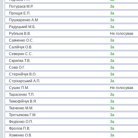
Потураєв М.Р.
За
Прощук Е.П.
За
Пушкаренко А.М.
За
Радуцький М.Б.
За
Рубльов В.В.
Не голосував
Савченко О.С.
За
Салійчук О.В.
За
Северин С.С.
За
Скрипка Т.В.
За
Сова О.Г.
За
Стернійчук В.О.
За
Стріхарський А.П.
За
Сушко П.М.
Не голосував
Тарасенко Т.П.
За
Тимофійчук В.Я.
За
Ткаченко М.М.
За
Третьякова Г.М.
За
Федієнко О.П.
За
Фролов П.В.
За
Хоменко О.В.
За