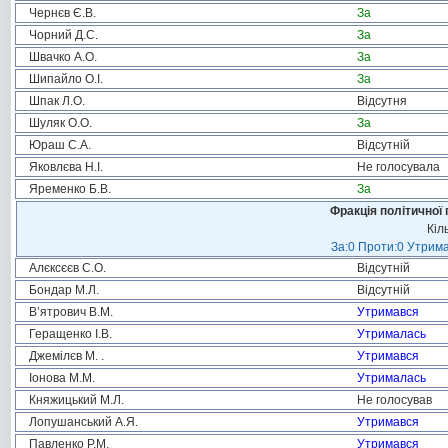
Чернєв Є.В.
За
Чорний Д.С.
За
Швачко А.О.
За
Шипайло О.І.
За
Шпак Л.О.
Відсутня
Шуляк О.О.
За
Юраш С.А.
Відсутній
Яковлєва Н.І.
Не голосувала
Яременко Б.В.
За
Фракція політичної 
Кіл
За:0 Проти:0 Утрима
Алєксєєв С.О.
Відсутній
Бондар М.Л.
Відсутній
В’ятрович В.М.
Утримався
Геращенко І.В.
Утрималась
Джемілєв М. .
Утримався
Іонова М.М.
Утрималась
Княжицький М.Л.
Не голосував
Лопушанський А.Я.
Утримався
Павленко Р.М.
Утримався