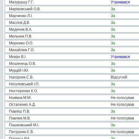
Мазурашу Г.Г.
Утримався
Маріковський О.В.
За
Марченко Л.І.
За
Маслов Д.В.
За
Медяник В.А.
За
Мельник П.В.
За
Мережко О.О.
За
Михайлюк Г.О.
За
Мокан В.І.
Утримався
Мошенець О.В.
За
Мурдій І.Ю.
За
Нагорняк С.В.
Відсутній
Негулевський І.П.
За
Нестеренко К.О.
За
Новіков М.М.
Не голосував
Остапенко А.Д.
Не голосував
Павліш П.В.
За
Павлюк М.В.
Не голосував
Пашковський М.І.
За
Петруняк Є.В.
Не голосував
Підласа Р.А.
За