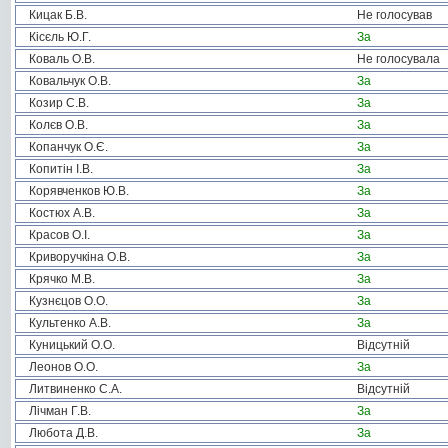
Кицак Б.В.
Не голосував
Кісєль Ю.Г.
За
Коваль О.В.
Не голосувала
Ковальчук О.В.
За
Козир С.В.
За
Колєв О.В.
За
Копанчук О.Є.
За
Копитін І.В.
За
Корявченков Ю.В.
За
Костюх А.В.
За
Красов О.І.
За
Криворучкіна О.В.
За
Крячко М.В.
За
Кузнєцов О.О.
За
Культенко А.В.
За
Куницький О.О.
Відсутній
Леонов О.О.
За
Литвиненко С.А.
Відсутній
Лічман Г.В.
За
Любота Д.В.
За