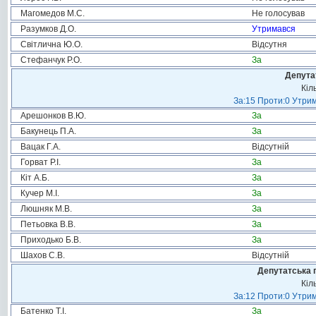
Магомедов М.С.
Не голосував
Разумков Д.О.
Утримався
Світлична Ю.О.
Відсутня
Стефанчук Р.О.
За
Депута
Кіл
За:15 Проти:0 Утрим
Арешонков В.Ю.
За
Бакунець П.А.
За
Вацак Г.А.
Відсутній
Горват Р.І.
За
Кіт А.Б.
За
Кучер М.І.
За
Люшняк М.В.
За
Петьовка В.В.
За
Приходько Б.В.
За
Шахов С.В.
Відсутній
Депутатська 
Кіл
За:12 Проти:0 Утрим
Батенко Т.І.
За