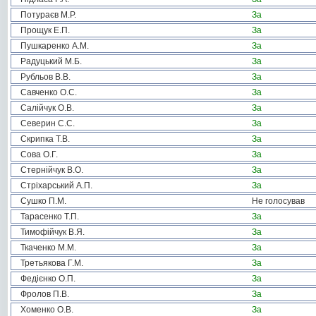
Потураєв М.Р.
За
Прощук Е.П.
За
Пушкаренко А.М.
За
Радуцький М.Б.
За
Рубльов В.В.
За
Савченко О.С.
За
Салійчук О.В.
За
Северин С.С.
За
Скрипка Т.В.
За
Сова О.Г.
За
Стернійчук В.О.
За
Стріхарський А.П.
За
Сушко П.М.
Не голосував
Тарасенко Т.П.
За
Тимофійчук В.Я.
За
Ткаченко М.М.
За
Третьякова Г.М.
За
Федієнко О.П.
За
Фролов П.В.
За
Хоменко О.В.
За