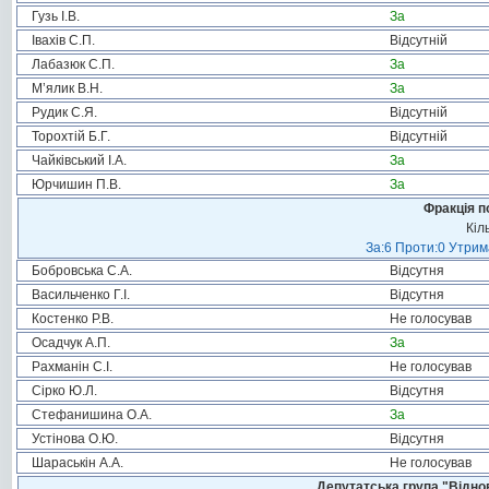
Гузь І.В.
За
Івахів С.П.
Відсутній
Лабазюк С.П.
За
М’ялик В.Н.
За
Рудик С.Я.
Відсутній
Торохтій Б.Г.
Відсутній
Чайківський І.А.
За
Юрчишин П.В.
За
Фракція п
Кіл
За:6 Проти:0 Утрим
Бобровська С.А.
Відсутня
Васильченко Г.І.
Відсутня
Костенко Р.В.
Не голосував
Осадчук А.П.
За
Рахманін С.І.
Не голосував
Сірко Ю.Л.
Відсутня
Стефанишина О.А.
За
Устінова О.Ю.
Відсутня
Шараськін А.А.
Не голосував
Депутатська група "Віднов