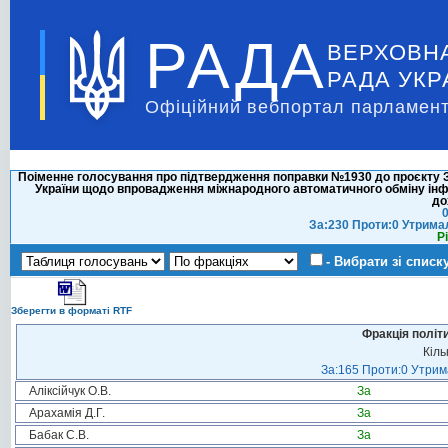
РАДА
ВЕРХОВН
РАДА УКР
Офіційний вебпортал парламент
Поіменне голосування про підтвердження поправки №1930 до проєкту За
України щодо впровадження міжнародного автоматичного обміну інф
до
0
За:230 Проти:0 Утрима
Р
- Вибрати зі списк
Зберегти в форматі RTF
Фракція політ
Кіль
За:165 Проти:0 Утрима
Аліксійчук О.В.
За
Арахамія Д.Г.
За
Бабак С.В.
За