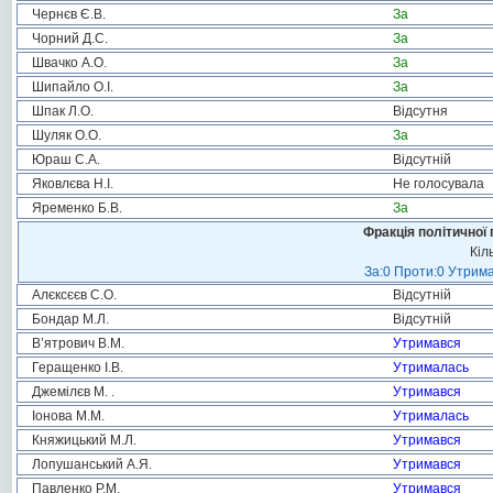
Чернєв Є.В.
За
Чорний Д.С.
За
Швачко А.О.
За
Шипайло О.І.
За
Шпак Л.О.
Відсутня
Шуляк О.О.
За
Юраш С.А.
Відсутній
Яковлєва Н.І.
Не голосувала
Яременко Б.В.
За
Фракція політичної 
Кіл
За:0 Проти:0 Утрима
Алєксєєв С.О.
Відсутній
Бондар М.Л.
Відсутній
В’ятрович В.М.
Утримався
Геращенко І.В.
Утрималась
Джемілєв М. .
Утримався
Іонова М.М.
Утрималась
Княжицький М.Л.
Утримався
Лопушанський А.Я.
Утримався
Павленко Р.М.
Утримався