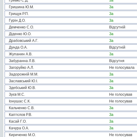
Гривко С.Д.
За
Гришина Ю.М.
За
Грищук Р.П.
За
Гурін Д.О.
За
Демченко С.О.
Відсутній
Діденко Ю.О.
За
Драбовський А.Г.
За
Дунда О.А.
Відсутній
Жупанин А.В.
За
Забуранна Л.В.
Відсутня
Загоруйко А.Л.
Не голосувала
Задорожній М.М.
За
Заславський Ю.І.
За
Здебський Ю.В.
За
Зуєв М.С.
Не голосував
Іонушас С.К.
Не голосував
Кальченко С.В.
За
Каптєлов Р.В.
За
Касай Г.О.
За
Качура О.А.
За
Кириченко М.О.
Не голосував