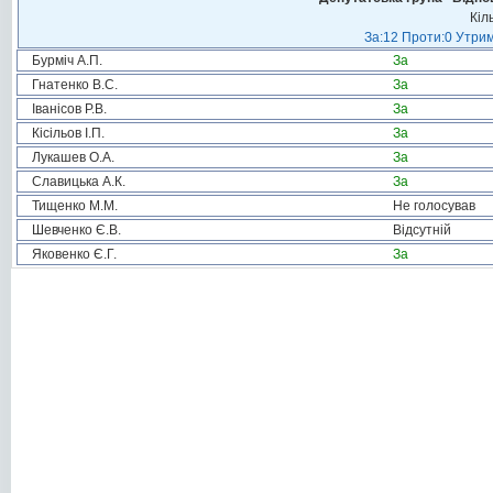
Кіл
За:12 Проти:0 Утрим
Бурміч А.П.
За
Гнатенко В.С.
За
Іванісов Р.В.
За
Кісільов І.П.
За
Лукашев О.А.
За
Славицька А.К.
За
Тищенко М.М.
Не голосував
Шевченко Є.В.
Відсутній
Яковенко Є.Г.
За