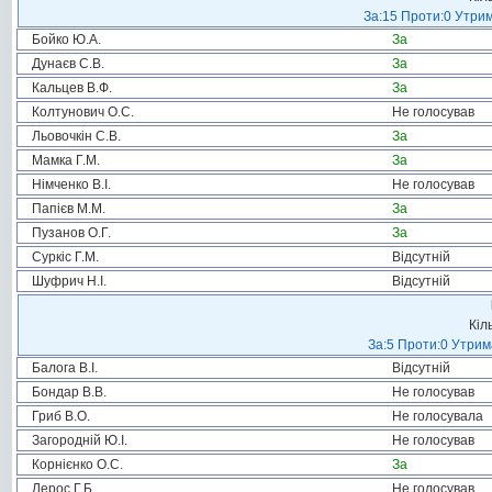
За:15 Проти:0 Утрим
Бойко Ю.А.
За
Дунаєв С.В.
За
Кальцев В.Ф.
За
Колтунович О.С.
Не голосував
Льовочкін С.В.
За
Мамка Г.М.
За
Німченко В.І.
Не голосував
Папієв М.М.
За
Пузанов О.Г.
За
Суркіс Г.М.
Відсутній
Шуфрич Н.І.
Відсутній
Кіл
За:5 Проти:0 Утрим
Балога В.І.
Відсутній
Бондар В.В.
Не голосував
Гриб В.О.
Не голосувала
Загородній Ю.І.
Не голосував
Корнієнко О.С.
За
Лерос Г.Б.
Не голосував