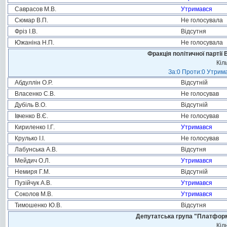
Саврасов М.В.
Утримався
Сюмар В.П.
Не голосувала
Фріз І.В.
Відсутня
Южаніна Н.П.
Не голосувала
Фракція політичної партії
Кіл
За:0 Проти:0 Утрима
Абдуллін О.Р.
Відсутній
Власенко С.В.
Не голосував
Дубіль В.О.
Відсутній
Івченко В.Є.
Не голосував
Кириленко І.Г.
Утримався
Крулько І.І.
Не голосував
Лабунська А.В.
Відсутня
Мейдич О.Л.
Утримався
Немиря Г.М.
Відсутній
Пузійчук А.В.
Утримався
Соколов М.В.
Утримався
Тимошенко Ю.В.
Відсутня
Депутатська група "Платформа
Кіл