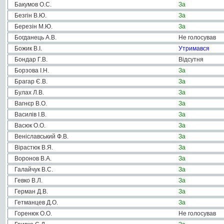
Бакумов О.С.
За
Безгін В.Ю.
За
Березін М.Ю.
За
Богданець А.В.
Не голосував
Божик В.І.
Утримався
Бондар Г.В.
Відсутня
Борзова І.Н.
За
Брагар Є.В.
За
Булах Л.В.
За
Вагнєр В.О.
За
Василів І.В.
За
Васюк О.О.
За
Веніславський Ф.В.
За
Вірастюк В.Я.
За
Воронов В.А.
За
Галайчук В.С.
За
Гевко В.Л.
За
Герман Д.В.
За
Гетманцев Д.О.
За
Горенюк О.О.
Не голосував