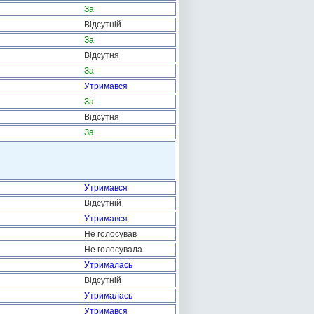
За
Відсутній
За
Відсутня
За
Утримався
За
Відсутня
За
Утримався
Відсутній
Утримався
Не голосував
Не голосувала
Утрималась
Відсутній
Утрималась
Утримався