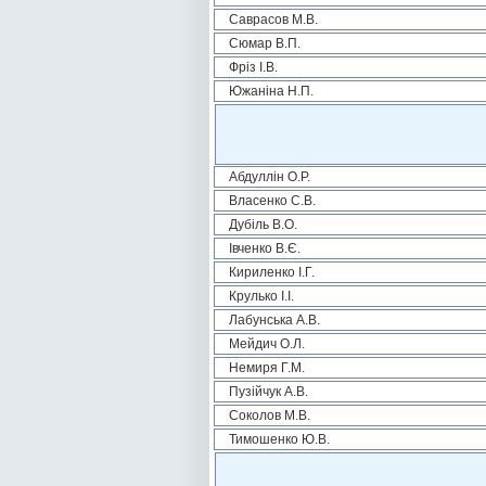
Саврасов М.В.
Сюмар В.П.
Фріз І.В.
Южаніна Н.П.
Абдуллін О.Р.
Власенко С.В.
Дубіль В.О.
Івченко В.Є.
Кириленко І.Г.
Крулько І.І.
Лабунська А.В.
Мейдич О.Л.
Немиря Г.М.
Пузійчук А.В.
Соколов М.В.
Тимошенко Ю.В.