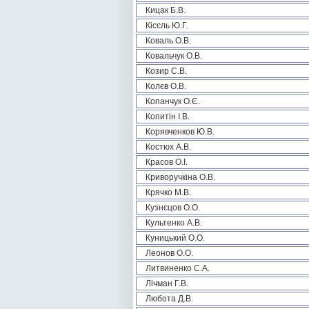
Кицак Б.В.
Кісєль Ю.Г.
Коваль О.В.
Ковальчук О.В.
Козир С.В.
Колєв О.В.
Копанчук О.Є.
Копитін І.В.
Корявченков Ю.В.
Костюх А.В.
Красов О.І.
Криворучкіна О.В.
Крячко М.В.
Кузнєцов О.О.
Культенко А.В.
Куницький О.О.
Леонов О.О.
Литвиненко С.А.
Лічман Г.В.
Любота Д.В.