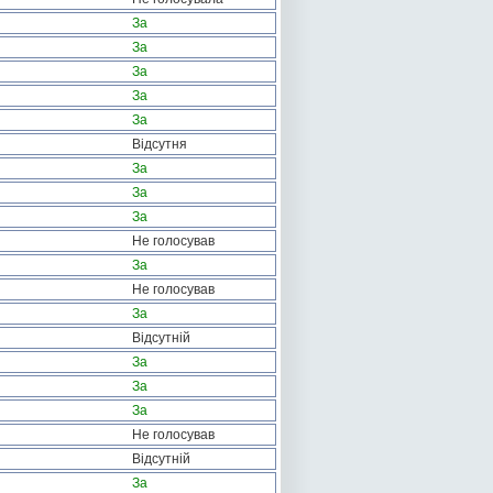
За
За
За
За
За
Відсутня
За
За
За
Не голосував
За
Не голосував
За
Відсутній
За
За
За
Не голосував
Відсутній
За