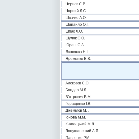
Чернєв Є.В.
Чорний Д.С.
Швачко А.О.
Шипайло О.І.
Шпак Л.О.
Шуляк О.О.
Юраш С.А.
Яковлєва Н.І.
Яременко Б.В.
Алєксєєв С.О.
Бондар М.Л.
В’ятрович В.М.
Геращенко І.В.
Джемілєв М. .
Іонова М.М.
Княжицький М.Л.
Лопушанський А.Я.
Павленко Р.М.