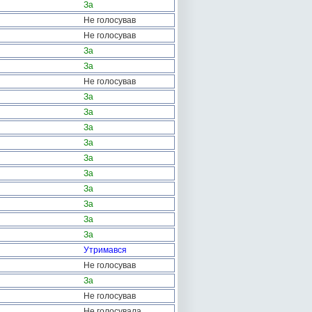
За
Не голосував
Не голосував
За
За
Не голосував
За
За
За
За
За
За
За
За
За
За
Утримався
Не голосував
За
Не голосував
Не голосувала