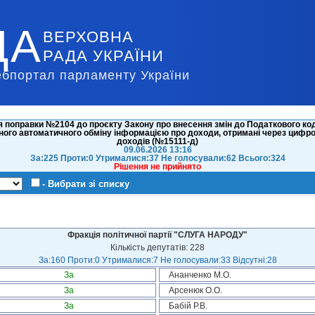
ДА
ВЕРХОВНА
РАДА УКРАЇНИ
ебпортал парламенту України
 поправки №2104 до проєкту Закону про внесення змін до Податкового коде
ого автоматичного обміну інформацією про доходи, отримані через цифро
доходів (№15111-д)
09.06.2026 13:16
За:225 Проти:0 Утрималися:37 Не голосували:62 Всього:324
Рішення не прийнято
- Вибрати зі списку
Фракція політичної партії "СЛУГА НАРОДУ"
Кількість депутатів: 228
За:160 Проти:0 Утрималися:7 Не голосували:33 Відсутні:28
За
Ананченко М.О.
За
Арсенюк О.О.
За
Бабій Р.В.