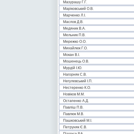
Мазурашу Г.Г.
Маріковський О.В.
Марченко Л.І.
Маслов Д.В.
Медяник В.А.
Мельник П.В.
Мережко О.О.
Михайлюк Г.О.
Мокан В.І.
Мошенець О.В.
Мурдій І.Ю.
Нагорняк С.В.
Негулевський І.П.
Нестеренко К.О.
Новіков М.М.
Остапенко А.Д.
Павліш П.В.
Павлюк М.В.
Пашковський М.І.
Петруняк Є.В.
Підласа Р.А.