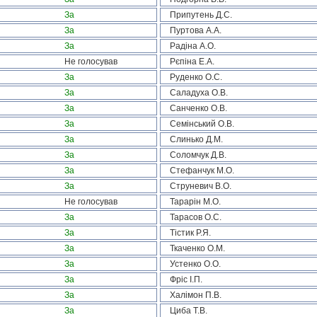
За
Припутень Д.С.
За
Пуртова А.А.
За
Радіна А.О.
Не голосував
Рєпіна Е.А.
За
Руденко О.С.
За
Саладуха О.В.
За
Санченко О.В.
За
Семінський О.В.
За
Слинько Д.М.
За
Соломчук Д.В.
За
Стефанчук М.О.
За
Струневич В.О.
Не голосував
Тарарін М.О.
За
Тарасов О.С.
За
Тістик Р.Я.
За
Ткаченко О.М.
За
Устенко О.О.
За
Фріс І.П.
За
Халімон П.В.
За
Циба Т.В.