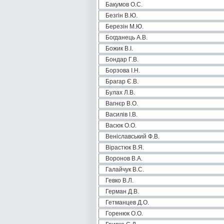
Бакумов О.С.
Безгін В.Ю.
Березін М.Ю.
Богданець А.В.
Божик В.І.
Бондар Г.В.
Борзова І.Н.
Брагар Є.В.
Булах Л.В.
Вагнєр В.О.
Василів І.В.
Васюк О.О.
Веніславський Ф.В.
Вірастюк В.Я.
Воронов В.А.
Галайчук В.С.
Гевко В.Л.
Герман Д.В.
Гетманцев Д.О.
Горенюк О.О.