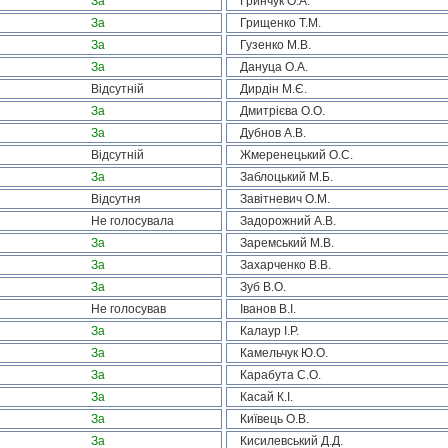
За
Гринчук О.А.
За
Грищенко Т.М.
За
Гузенко М.В.
За
Дануца О.А.
Відсутній
Дирдін М.Є.
За
Дмитрієва О.О.
За
Дубнов А.В.
Відсутній
Жмеренецький О.С.
За
Заблоцький М.Б.
Відсутня
Завітневич О.М.
Не голосувала
Задорожний А.В.
За
Заремський М.В.
За
Захарченко В.В.
За
Зуб В.О.
Не голосував
Іванов В.І.
За
Калаур І.Р.
За
Камельчук Ю.О.
За
Карабута С.О.
За
Касай К.І.
За
Київець О.В.
За
Кисилевський Д.Д.