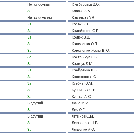
Не голосував
Кінзбурська В.О.
За
Клочко А.А.
Не голосувала
Ковальов А.В.
За
Козак В.В.
За
Колебошин С.В.
За
Колюх В.В.
За
Копиленко О.Л.
За
Короленко-Усова В.Ю.
За
Кострійчук С.В.
За
Кравчук Є.М.
За
Крейденко В.В.
За
Кривошеєв І.С.
За
Кузбит Ю.М.
За
Кузьміних С.В.
За
Кунаєв А.Ю.
Відсутній
Лаба М.М.
За
Лис О.Г.
Відсутній
Літвінов О.М.
За
Локтіонова Н.В.
За
Ляшенко А.О.