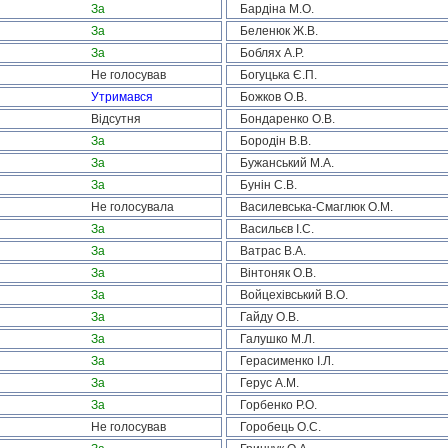
За
Бардіна М.О.
За
Беленюк Ж.В.
За
Боблях А.Р.
Не голосував
Богуцька Є.П.
Утримався
Божков О.В.
Відсутня
Бондаренко О.В.
За
Бородін В.В.
За
Бужанський М.А.
За
Бунін С.В.
Не голосувала
Василевська-Смаглюк О.М.
За
Васильєв І.С.
За
Ватрас В.А.
За
Вінтоняк О.В.
За
Войцехівський В.О.
За
Гайду О.В.
За
Галушко М.Л.
За
Герасименко І.Л.
За
Герус А.М.
За
Горбенко Р.О.
Не голосував
Горобець О.С.