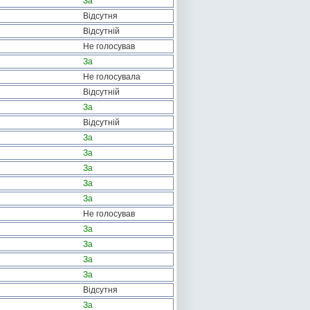
За
Відсутня
Відсутній
Не голосував
За
Не голосувала
Відсутній
За
Відсутній
За
За
За
За
За
Не голосував
За
За
За
За
Відсутня
За