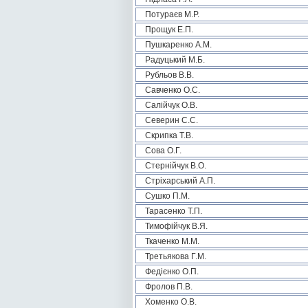
Потураєв М.Р.
Прощук Е.П.
Пушкаренко А.М.
Радуцький М.Б.
Рубльов В.В.
Савченко О.С.
Салійчук О.В.
Северин С.С.
Скрипка Т.В.
Сова О.Г.
Стернійчук В.О.
Стріхарський А.П.
Сушко П.М.
Тарасенко Т.П.
Тимофійчук В.Я.
Ткаченко М.М.
Третьякова Г.М.
Федієнко О.П.
Фролов П.В.
Хоменко О.В.