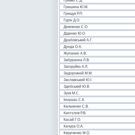
Гривко С.Д.
Гришина Ю.М.
Грищук Р.П.
Гурін Д.О.
Демченко С.О.
Діденко Ю.О.
Драбовський А.Г.
Дунда О.А.
Жупанин А.В.
Забуранна Л.В.
Загоруйко А.Л.
Задорожній М.М.
Заславський Ю.І.
Здебський Ю.В.
Зуєв М.С.
Іонушас С.К.
Кальченко С.В.
Каптєлов Р.В.
Касай Г.О.
Качура О.А.
Кириченко М.О.