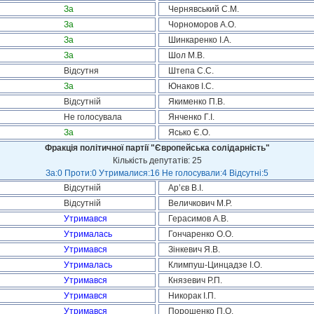
За
Чернявський С.М.
За
Чорноморов А.О.
За
Шинкаренко І.А.
За
Шол М.В.
Відсутня
Штепа С.С.
За
Юнаков І.С.
Відсутній
Якименко П.В.
Не голосувала
Янченко Г.І.
За
Ясько Є.О.
Фракція політичної партії "Європейська солідарність"
Кількість депутатів: 25
За:0 Проти:0 Утрималися:16 Не голосували:4 Відсутні:5
Відсутній
Ар’єв В.І.
Відсутній
Величкович М.Р.
Утримався
Герасимов А.В.
Утрималась
Гончаренко О.О.
Утримався
Зінкевич Я.В.
Утрималась
Климпуш-Цинцадзе І.О.
Утримався
Князевич Р.П.
Утримався
Никорак І.П.
Утримався
Порошенко П.О.