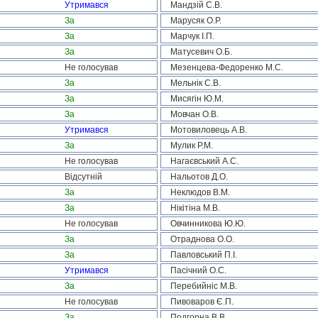
Утримався
Мандзій С.В.
За
Марусяк О.Р.
За
Марчук І.П.
За
Матусевич О.Б.
Не голосував
Мезенцева-Федоренко М.С.
За
Мельнік С.В.
За
Мисягін Ю.М.
За
Мовчан О.В.
Утримався
Мотовиловець А.В.
За
Мулик Р.М.
Не голосував
Нагаєвський А.С.
Відсутній
Нальотов Д.О.
За
Неклюдов В.М.
За
Нікітіна М.В.
Не голосував
Овчинникова Ю.Ю.
За
Отраднова О.О.
За
Павловський П.І.
Утримався
Пасічний О.С.
За
Перебийніс М.В.
Не голосував
Пивоваров Є.П.
За
Подгорна В.В.