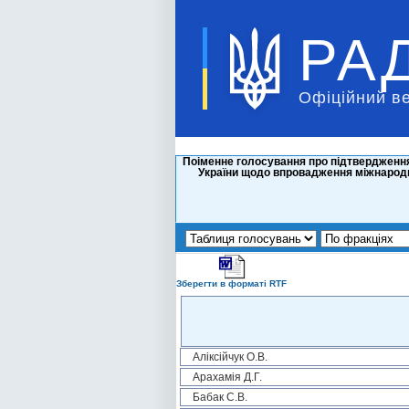
РА
Офіційний в
Поіменне голосування про підтвердження
України щодо впровадження міжнародн
Зберегти в форматі RTF
Аліксійчук О.В.
Арахамія Д.Г.
Бабак С.В.