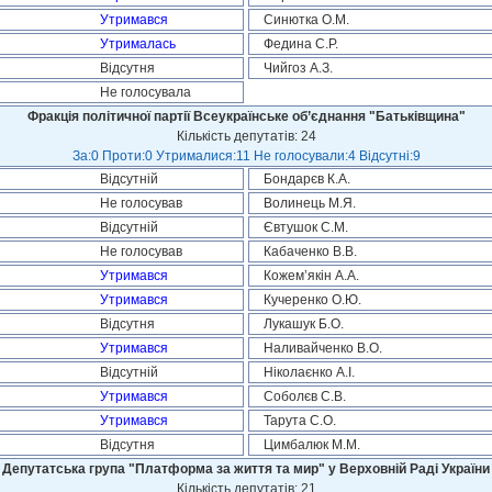
Утримався
Синютка О.М.
Утрималась
Федина С.Р.
Відсутня
Чийгоз А.З.
Не голосувала
Фракція політичної партії Всеукраїнське об’єднання "Батьківщина"
Кількість депутатів: 24
За:0 Проти:0 Утрималися:11 Не голосували:4 Відсутні:9
Відсутній
Бондарєв К.А.
Не голосував
Волинець М.Я.
Відсутній
Євтушок С.М.
Не голосував
Кабаченко В.В.
Утримався
Кожем’якін А.А.
Утримався
Кучеренко О.Ю.
Відсутня
Лукашук Б.О.
Утримався
Наливайченко В.О.
Відсутній
Ніколаєнко А.І.
Утримався
Соболєв С.В.
Утримався
Тарута С.О.
Відсутня
Цимбалюк М.М.
Депутатська група "Платформа за життя та мир" у Верховній Раді України
Кількість депутатів: 21