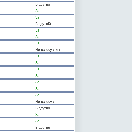
Відсутня
За
За
Відсутній
За
За
За
Не голосувала
За
За
За
За
За
За
За
Не голосував
Відсутня
За
За
Відсутня